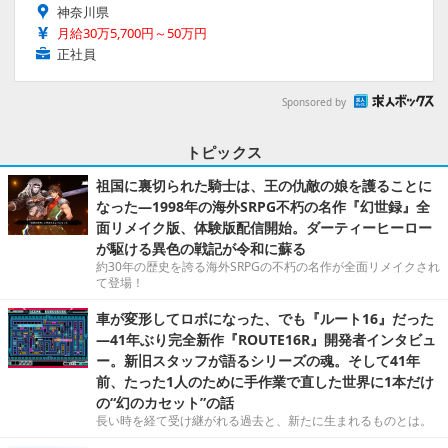
神奈川県
月給30万5,700円～50万円
正社員
Sponsored by
トピックス
祖国に裏切られた騎士は、王の仇敵の娘を護ることに
なった―1998年の海外SRPG不朽の名作『幻世録』全
面リメイク版、体験版配信開始。ダーティーヒーロー
が駆ける異色の戦記が令和に蘇る
約30年の歴史を誇る海外SRPGの不朽の名作が全面リメイクされ
て登場！
車が変形してロボになった、でも『ルート16』だった
―41年ぶり完全新作『ROUTE16R』開発者インタビュ
ー。新旧スタッフが語るシリーズの魂。そして41年
前、たった1人のために手作業で直した世界に1本だけ
の“幻のカセット”の話
長い時を経て受け継がれる過去と、新たに生まれるものとは。