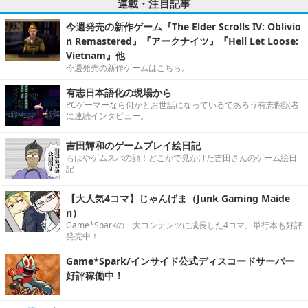
連載・注目記事
今週発売の新作ゲーム『The Elder Scrolls IV: Oblivio
n Remastered』『アークナイツ』『Hell Let Loose:
Vietnam』他
今週発売の新作ゲームはこちら。
有志日本語化の現場から
PCゲーマーなら何かとお世話になっているであろう有志翻訳者
に連続インタビュー。
吉田輝和のゲームプレイ絵日記
もはやゲムスパの顔！どこかで見かけた吉田さんのゲーム絵日
記
【大人気4コマ】じゃんげま（Junk Gaming Maide
n）
Game*Sparkの一大コンテンツに成長した4コマ。単行本も好評
発売中！
Game*Spark/インサイド公式ディスコードサーバー
好評稼働中！