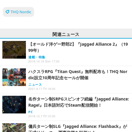
THQ Nordic
関連ニュース
【オールド洋ゲー野郎Z】『Jagged Alliance 2』（19
99年）
連載・特集
2016.10.16 Sun 17:00
ハクスラRPG『Titan Quest』無料配布も！THQ Nor
dic設立10周年記念セールが開催
ニュース
2021.9.17 Fri 18:00
名作ターン制SRPGスピンオフ続編『Jagged Alliance:
Rage!』日本語対応でSteam配信開始！
PC
2018.12.7 Fri 10:30
傭兵ターン制SLG『Jagged Alliance: Flashback』が