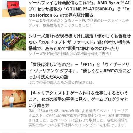
ゲームプレイも録画配信もこれ1台。AMD Ryzen™ AI
プロセッサ搭載の「G TUNE P5-A7G60BK-D」で『Fo
rza Horizon 6』の世界を駆け回る
ゲーム＆制作の拠点となるノートPCで話題のレースタイトルを
プレイ。放熱性能もチェックしました！
シリーズ第1作が現行機向けに復活！懐かしくも色褪せ
ない『カルドセプト ザ ファースト』遊びやすい機能も
搭載で、あらためて“原典”に触れるのにぴったり
シリーズ第1作が現行機向けの新機能を備えて復活！
「冒険は楽しいものだ」 ─『FF11』と『ウィザードリ
ィ ヴァリアンツ ダフネ』、"優しくないRPG"の沼にど
っぷり沈んだ4人の話
ふたつの沼の住人たちが語る奥深さとは。
【キャリアクエスト】ゲーム作りを仕事にするという
こと。セガの若手の事例に見る，ゲームプログラマと
いう働き方
Game*Sparkと4Gamerの合同による就活イベント「キャリア
クエスト」の第4回が東京都立産業貿易センター浜松町館で開催
されました。このイベントに合わせて取材した、各社の現場で
実際に働いている若手社員へのインタビューをお届けします。