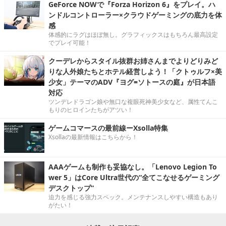
GeForce NOWで『Forza Horizon 6』をプレイ。ハ
ンドルコントローラー×クラウドゲーミングの底力を体
感
体感的にラグはほぼ無し。グラフィックスはもちろん最高設定
でプレイ可能！
クーデレからスタイル抜群お姉さんまでよりどりみど
りな人外娘たちとホテル経営しよう！「クトゥルフ×美
少女」テーマのADV『ヨグ=ソトースの庭』が日本語
対応
ツンデレドラゴン娘や無口な複眼死神美少女など、属性てんこ
もりのヒロインたちがアツい！
ゲームコマースの最前線ーXsolla特集
Xsollaの最新情報はこちらから！
AAAゲームも制作も妥協なし。「Lenovo Legion To
wer 5」はCore Ultra世代の“全てこなせるゲーミング
デスクトップ”
迫力を感じる強力スペック。メンテナンスしやすい構造もあり
がたい！