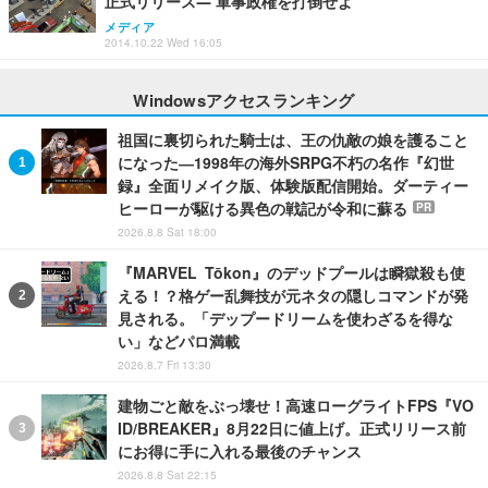
正式リリース― 軍事政権を打倒せよ
メディア
2014.10.22 Wed 16:05
Windowsアクセスランキング
祖国に裏切られた騎士は、王の仇敵の娘を護ること
になった―1998年の海外SRPG不朽の名作『幻世
録』全面リメイク版、体験版配信開始。ダーティー
ヒーローが駆ける異色の戦記が令和に蘇る
PR
2026.8.8 Sat 18:00
『MARVEL Tōkon』のデッドプールは瞬獄殺も使
える！？格ゲー乱舞技が元ネタの隠しコマンドが発
見される。「デップードリームを使わざるを得な
い」などパロ満載
2026.8.7 Fri 13:30
建物ごと敵をぶっ壊せ！高速ローグライトFPS『VO
ID/BREAKER』8月22日に値上げ。正式リリース前
にお得に手に入れる最後のチャンス
2026.8.8 Sat 22:15