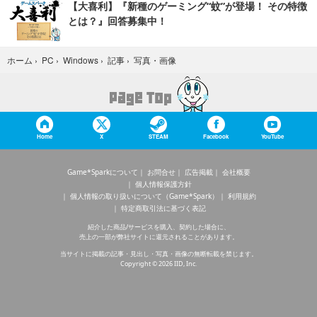
【大喜利】『新種のゲーミング“蚊”が登場！ その特徴
とは？』回答募集中！
写真・画像
ホーム
›
PC
›
Windows
›
記事
›
Home
X
STEAM
Facebook
YouTube
Game*Sparkについて
お問合せ
広告掲載
会社概要
個人情報保護方針
個人情報の取り扱いについて（Game*Spark）
利用規約
特定商取引法に基づく表記
紹介した商品/サービスを購入、契約した場合に、
売上の一部が弊社サイトに還元されることがあります。
当サイトに掲載の記事・見出し・写真・画像の無断転載を禁じます。
Copyright © 2026 IID, Inc.