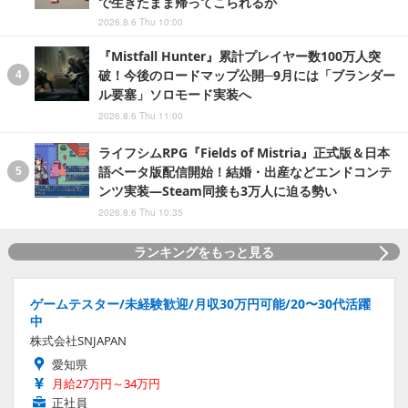
で生きたまま帰ってこられるか
2026.8.6 Thu 10:00
『Mistfall Hunter』累計プレイヤー数100万人突
破！今後のロードマップ公開─9月には「ブランダー
ル要塞」ソロモード実装へ
2026.8.6 Thu 11:00
ライフシムRPG『Fields of Mistria』正式版＆日本
語ベータ版配信開始！結婚・出産などエンドコンテ
ンツ実装―Steam同接も3万人に迫る勢い
2026.8.6 Thu 10:35
ランキングをもっと見る
ゲームテスター/未経験歓迎/月収30万円可能/20〜30代活躍
中
株式会社SNJAPAN
愛知県
月給27万円～34万円
正社員