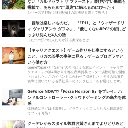
ない『カルドセプト ザ ファースト』遊びやすい機能も
搭載で、あらためて“原典”に触れるのにぴったり
シリーズ第1作が現行機向けの新機能を備えて復活！
「冒険は楽しいものだ」 ─『FF11』と『ウィザードリ
ィ ヴァリアンツ ダフネ』、"優しくないRPG"の沼にど
っぷり沈んだ4人の話
ふたつの沼の住人たちが語る奥深さとは。
【キャリアクエスト】ゲーム作りを仕事にするという
こと。セガの若手の事例に見る，ゲームプログラマと
いう働き方
Game*Sparkと4Gamerの合同による就活イベント「キャリア
クエスト」の第4回が東京都立産業貿易センター浜松町館で開催
されました。このイベントに合わせて取材した、各社の現場で
実際に働いている若手社員へのインタビューをお届けします。
GeForce NOWで『Forza Horizon 6』をプレイ。ハ
ンドルコントローラー×クラウドゲーミングの底力を体
感
体感的にラグはほぼ無し。グラフィックスはもちろん最高設定
でプレイ可能！
クーデレからスタイル抜群お姉さんまでよりどりみど