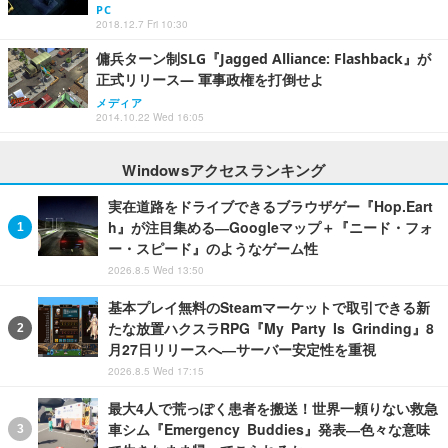
PC
2018.12.7 Fri 10:30
傭兵ターン制SLG『Jagged Alliance: Flashback』が
正式リリース― 軍事政権を打倒せよ
メディア
2014.10.22 Wed 16:05
Windowsアクセスランキング
実在道路をドライブできるブラウザゲー『Hop.Eart
h』が注目集める―Googleマップ＋『ニード・フォ
ー・スピード』のようなゲーム性
2026.8.5 Wed 13:50
基本プレイ無料のSteamマーケットで取引できる新
たな放置ハクスラRPG『My Party Is Grinding』8
月27日リリースへ―サーバー安定性を重視
2026.8.5 Wed 17:15
最大4人で荒っぽく患者を搬送！世界一頼りない救急
車シム『Emergency Buddies』発表―色々な意味