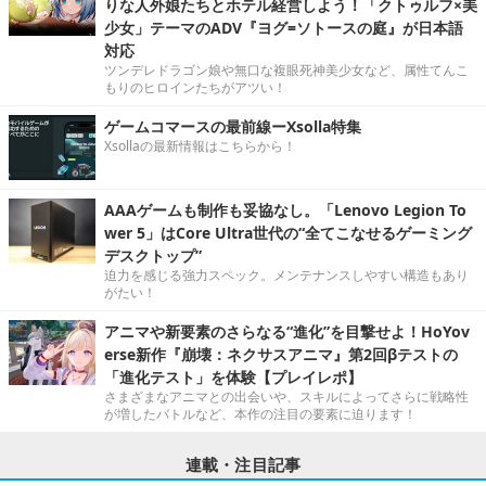
りな人外娘たちとホテル経営しよう！「クトゥルフ×美
少女」テーマのADV『ヨグ=ソトースの庭』が日本語
対応
ツンデレドラゴン娘や無口な複眼死神美少女など、属性てんこ
もりのヒロインたちがアツい！
ゲームコマースの最前線ーXsolla特集
Xsollaの最新情報はこちらから！
AAAゲームも制作も妥協なし。「Lenovo Legion To
wer 5」はCore Ultra世代の“全てこなせるゲーミング
デスクトップ”
迫力を感じる強力スペック。メンテナンスしやすい構造もあり
がたい！
アニマや新要素のさらなる“進化”を目撃せよ！HoYov
erse新作『崩壊：ネクサスアニマ』第2回βテストの
「進化テスト」を体験【プレイレポ】
さまざまなアニマとの出会いや、スキルによってさらに戦略性
が増したバトルなど、本作の注目の要素に迫ります！
連載・注目記事