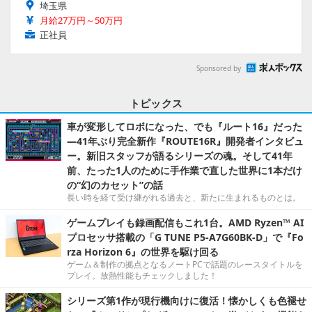
埼玉県
月給27万円～50万円
正社員
Sponsored by
トピックス
車が変形してロボになった、でも『ルート16』だった
―41年ぶり完全新作『ROUTE16R』開発者インタビュ
ー。新旧スタッフが語るシリーズの魂。そして41年
前、たった1人のために手作業で直した世界に1本だけ
の“幻のカセット”の話
長い時を経て受け継がれる過去と、新たに生まれるものとは。
ゲームプレイも録画配信もこれ1台。AMD Ryzen™ AI
プロセッサ搭載の「G TUNE P5-A7G60BK-D」で『Fo
rza Horizon 6』の世界を駆け回る
ゲーム＆制作の拠点となるノートPCで話題のレースタイトルを
プレイ。放熱性能もチェックしました！
シリーズ第1作が現行機向けに復活！懐かしくも色褪せ