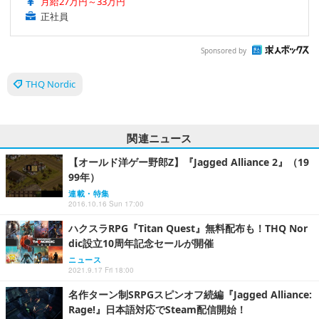
月給27万円～33万円
正社員
Sponsored by
THQ Nordic
関連ニュース
【オールド洋ゲー野郎Z】『Jagged Alliance 2』（19
99年）
連載・特集
2016.10.16 Sun 17:00
ハクスラRPG『Titan Quest』無料配布も！THQ Nor
dic設立10周年記念セールが開催
ニュース
2021.9.17 Fri 18:00
名作ターン制SRPGスピンオフ続編『Jagged Alliance:
Rage!』日本語対応でSteam配信開始！