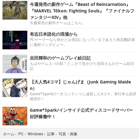
今週発売の新作ゲーム『Beast of Reincarnation』
『MARVEL Tōkon: Fighting Souls』『ファイナルフ
ァンタジーXIV』他
今週発売の新作ゲームはこちら。
有志日本語化の現場から
PCゲーマーなら何かとお世話になっているであろう有志翻訳者
に連続インタビュー。
吉田輝和のゲームプレイ絵日記
もはやゲムスパの顔！どこかで見かけた吉田さんのゲーム絵日
記
【大人気4コマ】じゃんげま（Junk Gaming Maide
n）
Game*Sparkの一大コンテンツに成長した4コマ。単行本も好評
発売中！
Game*Spark/インサイド公式ディスコードサーバー
好評稼働中！
写真・画像
ホーム
›
PC
›
Windows
›
記事
›