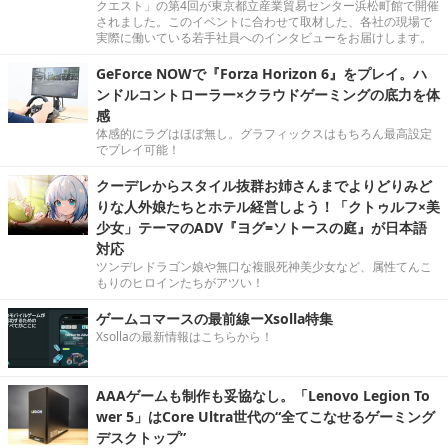
クエスト」の第4回が東京都立産業貿易センター浜松町館で開催
されました。このイベントに合わせて取材した、各社の現場で
実際に働いている若手社員へのインタビューをお届けします。
GeForce NOWで『Forza Horizon 6』をプレイ。ハ
ンドルコントローラー×クラウドゲーミングの底力を体
感
体感的にラグはほぼ無し。グラフィックスはもちろん最高設定
でプレイ可能！
クーデレからスタイル抜群お姉さんまでよりどりみど
りな人外娘たちとホテル経営しよう！「クトゥルフ×美
少女」テーマのADV『ヨグ=ソトースの庭』が日本語
対応
ツンデレドラゴン娘や無口な複眼死神美少女など、属性てんこ
もりのヒロインたちがアツい！
ゲームコマースの最前線ーXsolla特集
Xsollaの最新情報はこちらから！
AAAゲームも制作も妥協なし。「Lenovo Legion To
wer 5」はCore Ultra世代の“全てこなせるゲーミング
デスクトップ”