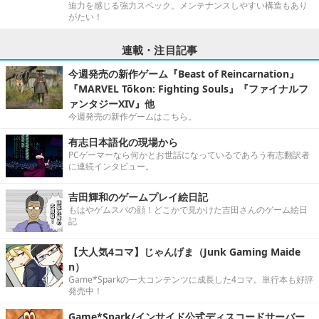
迫力を感じる強力スペック。メンテナンスしやすい構造もあり
がたい！
連載・注目記事
今週発売の新作ゲーム『Beast of Reincarnation』
『MARVEL Tōkon: Fighting Souls』『ファイナルフ
ァンタジーXIV』他
今週発売の新作ゲームはこちら。
有志日本語化の現場から
PCゲーマーなら何かとお世話になっているであろう有志翻訳者
に連続インタビュー。
吉田輝和のゲームプレイ絵日記
もはやゲムスパの顔！どこかで見かけた吉田さんのゲーム絵日
記
【大人気4コマ】じゃんげま（Junk Gaming Maide
n）
Game*Sparkの一大コンテンツに成長した4コマ。単行本も好評
発売中！
Game*Spark/インサイド公式ディスコードサーバー