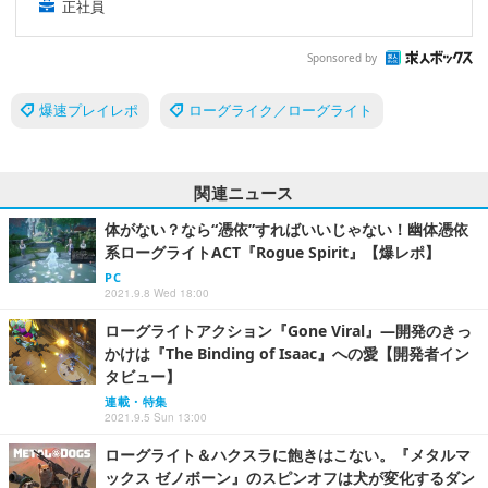
正社員
Sponsored by
爆速プレイレポ
ローグライク／ローグライト
関連ニュース
体がない？なら“憑依”すればいいじゃない！幽体憑依
系ローグライトACT『Rogue Spirit』【爆レポ】
PC
2021.9.8 Wed 18:00
ローグライトアクション『Gone Viral』―開発のきっ
かけは『The Binding of Isaac』への愛【開発者イン
タビュー】
連載・特集
2021.9.5 Sun 13:00
ローグライト＆ハクスラに飽きはこない。『メタルマ
ックス ゼノボーン』のスピンオフは犬が変化するダン