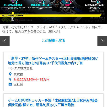
可愛いけど難しい！ローグライトACT『メタリックチャイルド』掴んで、
投げて、敵のコアを自分の力に【爆レポ】
この記事へ戻る
「新卒・27卒」新作ゲームテスター/正社員採用/未経験OK/
地元で長く働ける/研修あり/千代田区丸の内1丁目
ベンタス株式会社
東京都
月給25万3,800円～32万円
正社員
ゲームUI/UXチェッカー募集「未経験歓迎/土日祝休み/社会
保険完備/駅チカ」研修制度あり/三鷹市勤務