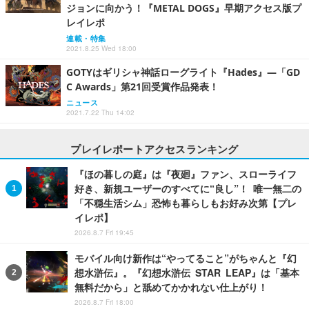
ジョンに向かう！『METAL DOGS』早期アクセス版プ
レイレポ
連載・特集
2021.8.25 Wed 18:00
GOTYはギリシャ神話ローグライト『Hades』―「GD
C Awards」第21回受賞作品発表！
ニュース
2021.7.22 Thu 14:02
プレイレポートアクセスランキング
『ほの暮しの庭』は『夜廻』ファン、スローライフ
好き、新規ユーザーのすべてに“良し”！ 唯一無二の
「不穏生活シム」恐怖も暮らしもお好み次第【プレ
イレポ】
2026.8.7 Fri 19:45
モバイル向け新作は“やってること”がちゃんと『幻
想水滸伝』。『幻想水滸伝 STAR LEAP』は「基本
無料だから」と舐めてかかれない仕上がり！
2026.8.7 Fri 18:00