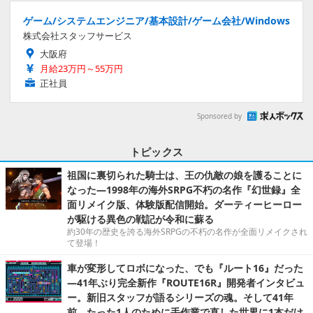
ゲーム/システムエンジニア/基本設計/ゲーム会社/Windows
株式会社スタッフサービス
大阪府
月給23万円～55万円
正社員
Sponsored by
トピックス
祖国に裏切られた騎士は、王の仇敵の娘を護ることに
なった―1998年の海外SRPG不朽の名作『幻世録』全
面リメイク版、体験版配信開始。ダーティーヒーロー
が駆ける異色の戦記が令和に蘇る
約30年の歴史を誇る海外SRPGの不朽の名作が全面リメイクされ
て登場！
車が変形してロボになった、でも『ルート16』だった
―41年ぶり完全新作『ROUTE16R』開発者インタビュ
ー。新旧スタッフが語るシリーズの魂。そして41年
前、たった1人のために手作業で直した世界に1本だけ