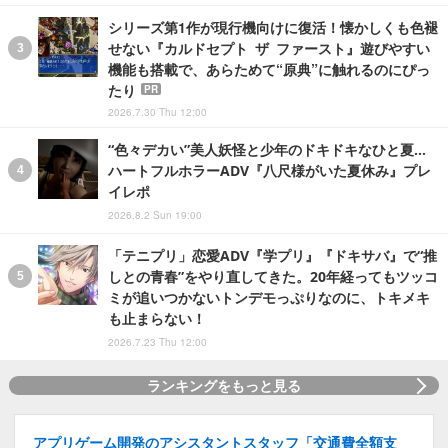
シリーズ第1作が現行機向けに復活！懐かしくも色褪
せない『カルドセプト ザ ファースト』遊びやすい
機能も搭載で、あらためて“原典”に触れるのにぴっ
たり
PR
2026.7.30 Thu 12:00
“色々デカい”美人妖怪と少年のドキドキなひと夏…
ハートフルホラーADV『八尺様がいた夏休み』プレ
イレポ
2026.8.2 Sun 19:00
「テニプリ」恋愛ADV『学プリ』『ドキサバ』で“推
しとの青春”をやり直してきた。20年経ってもツッコ
ミが追いつかないトンデモっぷりなのに、トキメキ
も止まらない！
2026.7.23 Thu 12:00
ランキングをもっと見る
アプリゲーム開発のアシスタントスタッフ「交通費全額支