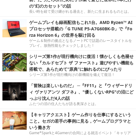
の“幻のカセット”の話
長い時を経て受け継がれる過去と、新たに生まれるものとは。
ゲームプレイも録画配信もこれ1台。AMD Ryzen™ AI
プロセッサ搭載の「G TUNE P5-A7G60BK-D」で『Fo
rza Horizon 6』の世界を駆け回る
ゲーム＆制作の拠点となるノートPCで話題のレースタイトルを
プレイ。放熱性能もチェックしました！
シリーズ第1作が現行機向けに復活！懐かしくも色褪せ
ない『カルドセプト ザ ファースト』遊びやすい機能も
搭載で、あらためて“原典”に触れるのにぴったり
シリーズ第1作が現行機向けの新機能を備えて復活！
「冒険は楽しいものだ」 ─『FF11』と『ウィザードリ
ィ ヴァリアンツ ダフネ』、"優しくないRPG"の沼にど
っぷり沈んだ4人の話
ふたつの沼の住人たちが語る奥深さとは。
【キャリアクエスト】ゲーム作りを仕事にするという
こと。セガの若手の事例に見る，ゲームプログラマと
いう働き方
Game*Sparkと4Gamerの合同による就活イベント「キャリア