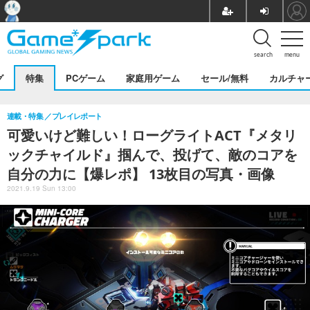
search
menu
グ
特集
PCゲーム
家庭用ゲーム
セール/無料
カルチャ
連載・特集
プレイレポート
可愛いけど難しい！ローグライトACT『メタリ
ックチャイルド』掴んで、投げて、敵のコアを
自分の力に【爆レポ】 13枚目の写真・画像
2021.9.19 Sun 13:00