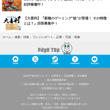
好評稼働中！
【大喜利】『新種のゲーミング“蚊”が登場！ その特徴
とは？』回答募集中！
写真・画像
ホーム
›
連載・特集
›
プレイレポート
›
記事
›
Home
X
STEAM
Facebook
YouTube
Game*Sparkについて
お問合せ
広告掲載
会社概要
個人情報保護方針
個人情報の取り扱いについて（Game*Spark）
利用規約
特定商取引法に基づく表記
紹介した商品/サービスを購入、契約した場合に、
売上の一部が弊社サイトに還元されることがあります。
当サイトに掲載の記事・見出し・写真・画像の無断転載を禁じます。
Copyright © 2026 IID, Inc.