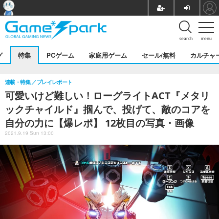
search
menu
グ
特集
PCゲーム
家庭用ゲーム
セール/無料
カルチャ
連載・特集
プレイレポート
可愛いけど難しい！ローグライトACT『メタリ
ックチャイルド』掴んで、投げて、敵のコアを
自分の力に【爆レポ】 12枚目の写真・画像
2021.9.19 Sun 13:00