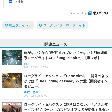
正社員
Sponsored by
爆速プレイレポ
ローグライク／ローグライト
関連ニュース
体がない？なら“憑依”すればいいじゃない！幽体憑依
系ローグライトACT『Rogue Spirit』【爆レポ】
PC
2021.9.8 Wed 18:00
ローグライトアクション『Gone Viral』―開発のきっ
かけは『The Binding of Isaac』への愛【開発者イン
タビュー】
連載・特集
2021.9.5 Sun 13:00
ローグライト＆ハクスラに飽きはこない。『メタルマ
ックス ゼノボーン』のスピンオフは犬が変化するダン