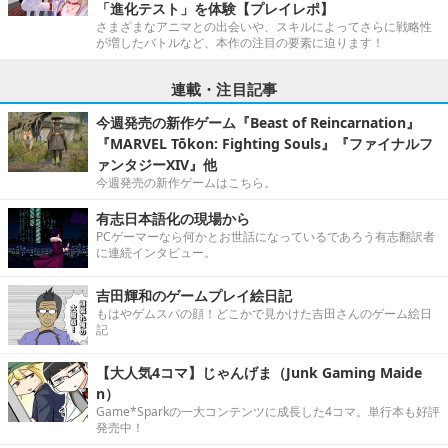
「進化テスト」を体験【プレイレポ】
さまざまなアニマとの出会いや、スキルによってさらに戦略性
が増したバトルなど、本作の注目の要素に迫ります！
連載・注目記事
今週発売の新作ゲーム『Beast of Reincarnation』
『MARVEL Tōkon: Fighting Souls』『ファイナルフ
ァンタジーXIV』他
今週発売の新作ゲームはこちら。
有志日本語化の現場から
PCゲーマーなら何かとお世話になっているであろう有志翻訳者
に連続インタビュー。
吉田輝和のゲームプレイ絵日記
もはやゲムスパの顔！どこかで見かけた吉田さんのゲーム絵日
記
【大人気4コマ】じゃんげま（Junk Gaming Maide
n）
Game*Sparkの一大コンテンツに成長した4コマ。単行本も好評
発売中！