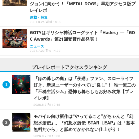
ジョンに向かう！『METAL DOGS』早期アクセス版プ
レイレポ
連載・特集
2021.8.25 Wed 18:00
GOTYはギリシャ神話ローグライト『Hades』―「GD
C Awards」第21回受賞作品発表！
ニュース
2021.7.22 Thu 14:02
プレイレポートアクセスランキング
『ほの暮しの庭』は『夜廻』ファン、スローライフ
好き、新規ユーザーのすべてに“良し”！ 唯一無二の
「不穏生活シム」恐怖も暮らしもお好み次第【プレ
イレポ】
2026.8.7 Fri 19:45
モバイル向け新作は“やってること”がちゃんと『幻
想水滸伝』。『幻想水滸伝 STAR LEAP』は「基本
無料だから」と舐めてかかれない仕上がり！
2026.8.7 Fri 18:00