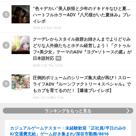
“色々デカい”美人妖怪と少年のドキドキなひと夏…
ハートフルホラーADV『八尺様がいた夏休み』プレ
イレポ
2026.8.2 Sun 19:00
クーデレからスタイル抜群お姉さんまでよりどりみ
どりな人外娘たちとホテル経営しよう！「クトゥル
フ×美少女」テーマのADV『ヨグ=ソトースの庭』が
日本語対応
PR
2026.7.23 Thu 12:05
圧倒的ボリュームのシリーズ集大成が再び！スロー
ライフADV『ルーンファクトリー４スペシャル』で
もカブを育てるのだ！【爆速プレイレポ】
2021.12.13 Mon 7:00
ランキングをもっと見る
カジュアルゲームテスター・未経験歓迎「正社員/平日のみO
K/交通費支給」ゲーム好き集まれ/深谷市勤務/8616