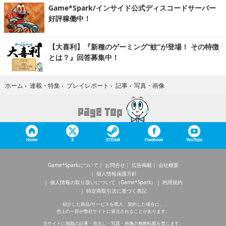
Game*Spark/インサイド公式ディスコードサーバー
好評稼働中！
【大喜利】『新種のゲーミング“蚊”が登場！ その特徴
とは？』回答募集中！
写真・画像
ホーム
›
連載・特集
›
プレイレポート
›
記事
›
Home
X
STEAM
Facebook
YouTube
Game*Sparkについて
お問合せ
広告掲載
会社概要
個人情報保護方針
個人情報の取り扱いについて（Game*Spark）
利用規約
特定商取引法に基づく表記
紹介した商品/サービスを購入、契約した場合に、
売上の一部が弊社サイトに還元されることがあります。
当サイトに掲載の記事・見出し・写真・画像の無断転載を禁じます。