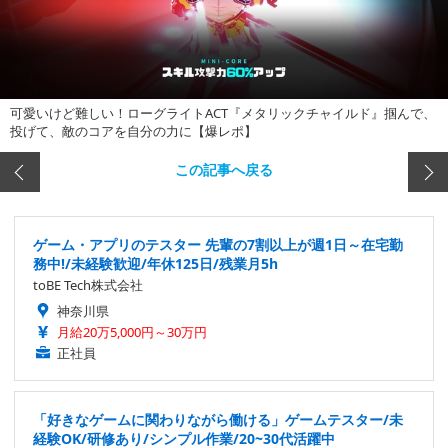
可愛いけど難しい！ローグライトACT『メタリックチャイルド』掴んで、
投げて、敵のコアを自分の力に【爆レポ】
この記事へ戻る
ゲーム・アプリのテスター 先輩の7割以上が週1日～在宅勤
務中!/未経験歓迎/年休125日/残業月5h
toBE Tech株式会社
神奈川県
月給20万5,000円～30万円
正社員
「好きなゲームに関わりながら働ける」ゲームテスター/未
経験OK/研修あり/シンプル作業/20~30代活躍中