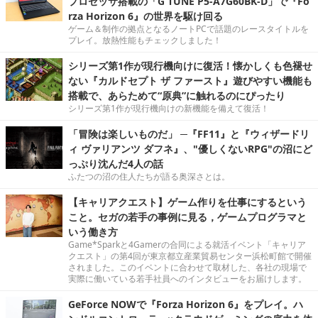
プロセッサ搭載の「G TUNE P5-A7G60BK-D」で『Fo
rza Horizon 6』の世界を駆け回る
ゲーム＆制作の拠点となるノートPCで話題のレースタイトルを
プレイ。放熱性能もチェックしました！
シリーズ第1作が現行機向けに復活！懐かしくも色褪せ
ない『カルドセプト ザ ファースト』遊びやすい機能も
搭載で、あらためて“原典”に触れるのにぴったり
シリーズ第1作が現行機向けの新機能を備えて復活！
「冒険は楽しいものだ」 ─『FF11』と『ウィザードリ
ィ ヴァリアンツ ダフネ』、"優しくないRPG"の沼にど
っぷり沈んだ4人の話
ふたつの沼の住人たちが語る奥深さとは。
【キャリアクエスト】ゲーム作りを仕事にするという
こと。セガの若手の事例に見る，ゲームプログラマと
いう働き方
Game*Sparkと4Gamerの合同による就活イベント「キャリア
クエスト」の第4回が東京都立産業貿易センター浜松町館で開催
されました。このイベントに合わせて取材した、各社の現場で
実際に働いている若手社員へのインタビューをお届けします。
GeForce NOWで『Forza Horizon 6』をプレイ。ハ