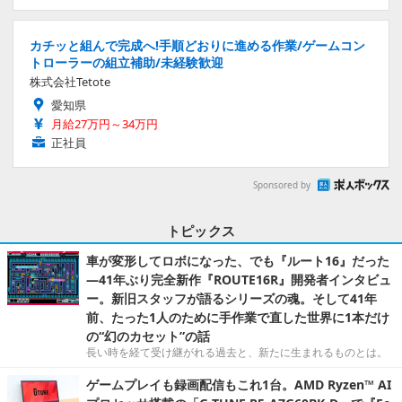
カチッと組んで完成へ!手順どおりに進める作業/ゲームコン
トローラーの組立補助/未経験歓迎
株式会社Tetote
愛知県
月給27万円～34万円
正社員
Sponsored by
トピックス
車が変形してロボになった、でも『ルート16』だった
―41年ぶり完全新作『ROUTE16R』開発者インタビュ
ー。新旧スタッフが語るシリーズの魂。そして41年
前、たった1人のために手作業で直した世界に1本だけ
の“幻のカセット”の話
長い時を経て受け継がれる過去と、新たに生まれるものとは。
ゲームプレイも録画配信もこれ1台。AMD Ryzen™ AI