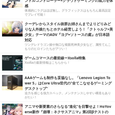
ンドルコントローラー×クラウドゲーミングの底力を体
感
体感的にラグはほぼ無し。グラフィックスはもちろん最高設定
でプレイ可能！
クーデレからスタイル抜群お姉さんまでよりどりみど
りな人外娘たちとホテル経営しよう！「クトゥルフ×美
少女」テーマのADV『ヨグ=ソトースの庭』が日本語
対応
ツンデレドラゴン娘や無口な複眼死神美少女など、属性てんこ
もりのヒロインたちがアツい！
ゲームコマースの最前線ーXsolla特集
Xsollaの最新情報はこちらから！
AAAゲームも制作も妥協なし。「Lenovo Legion To
wer 5」はCore Ultra世代の“全てこなせるゲーミング
デスクトップ”
迫力を感じる強力スペック。メンテナンスしやすい構造もあり
がたい！
アニマや新要素のさらなる“進化”を目撃せよ！HoYov
erse新作『崩壊：ネクサスアニマ』第2回βテストの