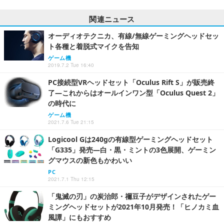
関連ニュース
オーディオテクニカ、有線/無線ゲーミングヘッドセッ
ト各種と着脱式マイクを告知
ゲーム機
2019.7.2 Tue 16:40
PC接続型VRヘッドセット「Oculus Rift S」が販売終
了―これからはオールインワン型「Oculus Quest 2」
の時代に
ゲーム機
2021.7.6 Tue 21:15
Logicool Gは240gの有線型ゲーミングヘッドセット
「G335」発売―白・黒・ミントの3色展開、ゲーミン
グマウスの新色もかわいい
PC
2021.7.1 Thu 12:15
「鬼滅の刃」の炭治郎・禰豆子がデザインされたゲー
ミングヘッドセットが2021年10月発売！「ヒノカミ血
風譚」にもおすすめ