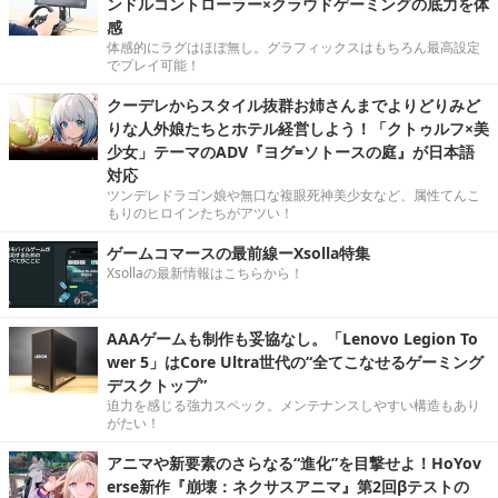
ンドルコントローラー×クラウドゲーミングの底力を体
感
体感的にラグはほぼ無し。グラフィックスはもちろん最高設定
でプレイ可能！
クーデレからスタイル抜群お姉さんまでよりどりみど
りな人外娘たちとホテル経営しよう！「クトゥルフ×美
少女」テーマのADV『ヨグ=ソトースの庭』が日本語
対応
ツンデレドラゴン娘や無口な複眼死神美少女など、属性てんこ
もりのヒロインたちがアツい！
ゲームコマースの最前線ーXsolla特集
Xsollaの最新情報はこちらから！
AAAゲームも制作も妥協なし。「Lenovo Legion To
wer 5」はCore Ultra世代の“全てこなせるゲーミング
デスクトップ”
迫力を感じる強力スペック。メンテナンスしやすい構造もあり
がたい！
アニマや新要素のさらなる“進化”を目撃せよ！HoYov
erse新作『崩壊：ネクサスアニマ』第2回βテストの