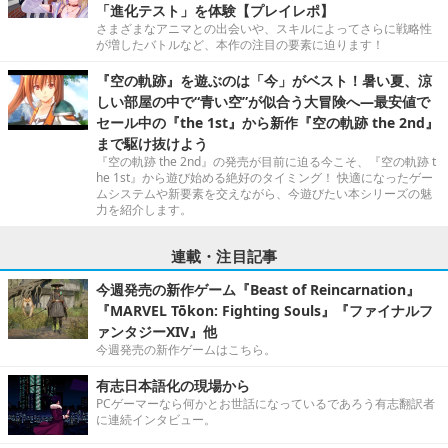
「進化テスト」を体験【プレイレポ】
さまざまなアニマとの出会いや、スキルによってさらに戦略性
が増したバトルなど、本作の注目の要素に迫ります！
『空の軌跡』を遊ぶのは「今」がベスト！暑い夏、涼
しい部屋の中で“青い空”が似合う大冒険へ―最安値で
セール中の『the 1st』から新作『空の軌跡 the 2nd』
まで駆け抜けよう
『空の軌跡 the 2nd』の発売が目前に迫る今こそ、『空の軌跡 t
he 1st』から遊び始める絶好のタイミング！ 快適になったゲー
ムシステムや新要素を交えながら、今遊びたい本シリーズの魅
力を紹介します。
連載・注目記事
今週発売の新作ゲーム『Beast of Reincarnation』
『MARVEL Tōkon: Fighting Souls』『ファイナルフ
ァンタジーXIV』他
今週発売の新作ゲームはこちら。
有志日本語化の現場から
PCゲーマーなら何かとお世話になっているであろう有志翻訳者
に連続インタビュー。