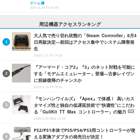
ゲーム機
2021.6.25 Fri 23:45
周辺機器アクセスランキング
大人気で売り切れ状態の「Steam Controller」8月4
日再販決定―前回はアクセス集中でシステム障害発
生
2026.7.31 Fri 14:30
『アーマード・コア2』『3』のネット対戦を可能に
する「モデムエミュレーター」登場―古参レイヴン
に前線復帰のチャンスか
2023.4.14 Fri 18:44
『モンハンワイルズ』『Apex』で体感！ 高いカス
タマイズ性と独自の低遅延技術で“快適性”にこだわ
る「GuliKit TT Max コントローラー」の魅力
PR
2026.5.20 Wed 12:00
PS2/PS1本体でPS5/PS4/PS3用コントローラーが使
える変換アダプタの発売日が決定！