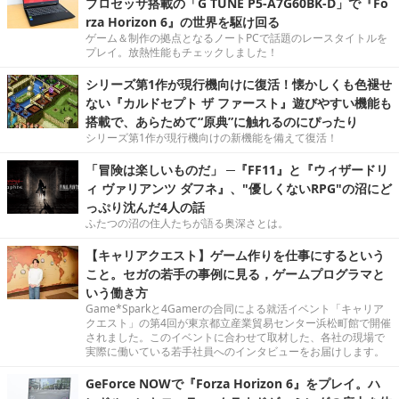
プロセッサ搭載の「G TUNE P5-A7G60BK-D」で『Fo
rza Horizon 6』の世界を駆け回る
ゲーム＆制作の拠点となるノートPCで話題のレースタイトルを
プレイ。放熱性能もチェックしました！
シリーズ第1作が現行機向けに復活！懐かしくも色褪せ
ない『カルドセプト ザ ファースト』遊びやすい機能も
搭載で、あらためて“原典”に触れるのにぴったり
シリーズ第1作が現行機向けの新機能を備えて復活！
「冒険は楽しいものだ」 ─『FF11』と『ウィザードリ
ィ ヴァリアンツ ダフネ』、"優しくないRPG"の沼にど
っぷり沈んだ4人の話
ふたつの沼の住人たちが語る奥深さとは。
【キャリアクエスト】ゲーム作りを仕事にするという
こと。セガの若手の事例に見る，ゲームプログラマと
いう働き方
Game*Sparkと4Gamerの合同による就活イベント「キャリア
クエスト」の第4回が東京都立産業貿易センター浜松町館で開催
されました。このイベントに合わせて取材した、各社の現場で
実際に働いている若手社員へのインタビューをお届けします。
GeForce NOWで『Forza Horizon 6』をプレイ。ハ