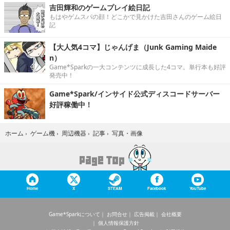
吉田輝和のゲームプレイ絵日記
もはやゲムスパの顔！どこかで見かけた吉田さんのゲーム絵日
記
【大人気4コマ】じゃんげま（Junk Gaming Maide
n）
Game*Sparkの一大コンテンツに成長した4コマ。単行本も好評
発売中！
Game*Spark/インサイド公式ディスコードサーバー
好評稼働中！
写真・画像
ホーム
›
ゲーム機
›
周辺機器
›
記事
›
Home
X
STEAM
Facebook
YouTube
Game*Sparkについて
お問合せ
広告掲載
会社概要
個人情報保護方針