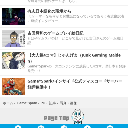
今週発売の新作ゲームはこちら。
有志日本語化の現場から
PCゲーマーなら何かとお世話になっているであろう有志翻訳者
に連続インタビュー。
吉田輝和のゲームプレイ絵日記
もはやゲムスパの顔！どこかで見かけた吉田さんのゲーム絵日
記
【大人気4コマ】じゃんげま（Junk Gaming Maide
n）
Game*Sparkの一大コンテンツに成長した4コマ。単行本も好評
発売中！
Game*Spark/インサイド公式ディスコードサーバー
好評稼働中！
写真・画像
ホーム
›
Game*Spark
›
PR
›
記事
›