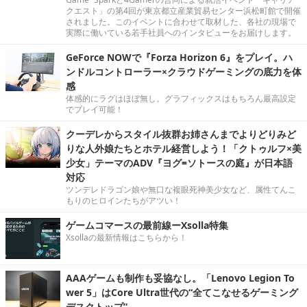
クエスト」の第4回が東京都立産業貿易センター浜松町館で開催
されました。このイベントに合わせて取材した、各社の現場で
実際に働いている若手社員へのインタビューをお届けします。
GeForce NOWで『Forza Horizon 6』をプレイ。ハ
ンドルコントローラー×クラウドゲーミングの底力を体
感
体感的にラグはほぼ無し。グラフィックスはもちろん最高設定
でプレイ可能！
クーデレからスタイル抜群お姉さんまでよりどりみど
りな人外娘たちとホテル経営しよう！「クトゥルフ×美
少女」テーマのADV『ヨグ=ソトースの庭』が日本語
対応
ツンデレドラゴン娘や無口な複眼死神美少女など、属性てんこ
もりのヒロインたちがアツい！
ゲームコマースの最前線ーXsolla特集
Xsollaの最新情報はこちらから！
AAAゲームも制作も妥協なし。「Lenovo Legion To
wer 5」はCore Ultra世代の“全てこなせるゲーミング
デスクトップ”