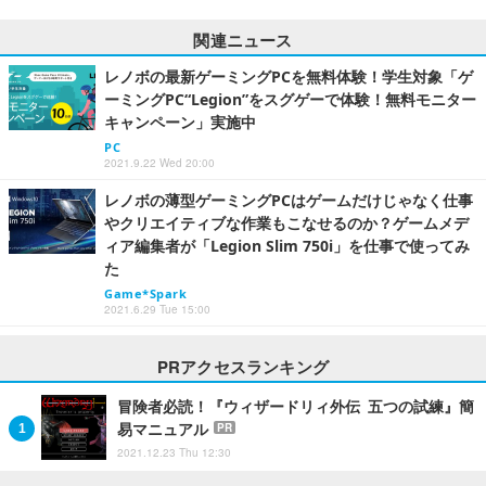
関連ニュース
レノボの最新ゲーミングPCを無料体験！学生対象「ゲ
ーミングPC“Legion”をスグゲーで体験！無料モニター
キャンペーン」実施中
PC
2021.9.22 Wed 20:00
レノボの薄型ゲーミングPCはゲームだけじゃなく仕事
やクリエイティブな作業もこなせるのか？ゲームメデ
ィア編集者が「Legion Slim 750i」を仕事で使ってみ
た
Game*Spark
2021.6.29 Tue 15:00
PRアクセスランキング
冒険者必読！『ウィザードリィ外伝 五つの試練』簡
易マニュアル
PR
2021.12.23 Thu 12:30