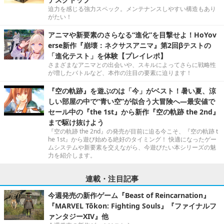
迫力を感じる強力スペック。メンテナンスしやすい構造もあり
がたい！
アニマや新要素のさらなる“進化”を目撃せよ！HoYov
erse新作『崩壊：ネクサスアニマ』第2回βテストの
「進化テスト」を体験【プレイレポ】
さまざまなアニマとの出会いや、スキルによってさらに戦略性
が増したバトルなど、本作の注目の要素に迫ります！
『空の軌跡』を遊ぶのは「今」がベスト！暑い夏、涼
しい部屋の中で“青い空”が似合う大冒険へ―最安値で
セール中の『the 1st』から新作『空の軌跡 the 2nd』
まで駆け抜けよう
『空の軌跡 the 2nd』の発売が目前に迫る今こそ、『空の軌跡 t
he 1st』から遊び始める絶好のタイミング！ 快適になったゲー
ムシステムや新要素を交えながら、今遊びたい本シリーズの魅
力を紹介します。
連載・注目記事
今週発売の新作ゲーム『Beast of Reincarnation』
『MARVEL Tōkon: Fighting Souls』『ファイナルフ
ァンタジーXIV』他