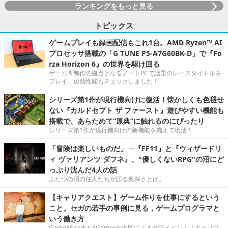
ランキングをもっと見る
トピックス
ゲームプレイも録画配信もこれ1台。AMD Ryzen™ AI
プロセッサ搭載の「G TUNE P5-A7G60BK-D」で『Fo
rza Horizon 6』の世界を駆け回る
ゲーム＆制作の拠点となるノートPCで話題のレースタイトルを
プレイ。放熱性能もチェックしました！
シリーズ第1作が現行機向けに復活！懐かしくも色褪せ
ない『カルドセプト ザ ファースト』遊びやすい機能も
搭載で、あらためて“原典”に触れるのにぴったり
シリーズ第1作が現行機向けの新機能を備えて復活！
「冒険は楽しいものだ」 ─『FF11』と『ウィザードリ
ィ ヴァリアンツ ダフネ』、"優しくないRPG"の沼にど
っぷり沈んだ4人の話
ふたつの沼の住人たちが語る奥深さとは。
【キャリアクエスト】ゲーム作りを仕事にするという
こと。セガの若手の事例に見る，ゲームプログラマと
いう働き方
Game*Sparkと4Gamerの合同による就活イベント「キャリア