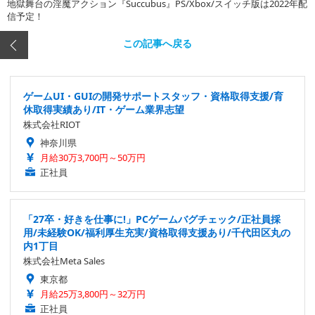
地獄舞台の淫魔アクション『Succubus』PS/Xbox/スイッチ版は2022年配
信予定！
この記事へ戻る
ゲームUI・GUIの開発サポートスタッフ・資格取得支援/育
休取得実績あり/IT・ゲーム業界志望
株式会社RIOT
神奈川県
月給30万3,700円～50万円
正社員
「27卒・好きを仕事に!」PCゲームバグチェック/正社員採
用/未経験OK/福利厚生充実/資格取得支援あり/千代田区丸の
内1丁目
株式会社Meta Sales
東京都
月給25万3,800円～32万円
正社員