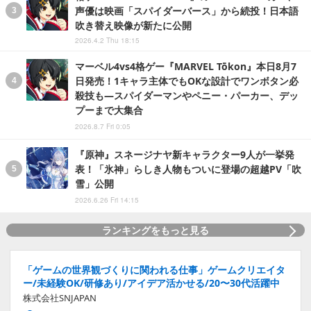
声優は映画「スパイダーバース」から続投！日本語
吹き替え映像が新たに公開
2026.4.2 Thu 18:15
マーベル4vs4格ゲー『MARVEL Tōkon』本日8月7
日発売！1キャラ主体でもOKな設計でワンボタン必
殺技も―スパイダーマンやペニー・パーカー、デッ
プーまで大集合
2026.8.7 Fri 0:05
『原神』スネージナヤ新キャラクター9人が一挙発
表！「氷神」らしき人物もついに登場の超越PV「吹
雪」公開
2026.6.26 Fri 14:15
ランキングをもっと見る
「ゲームの世界観づくりに関われる仕事」ゲームクリエイタ
ー/未経験OK/研修あり/アイデア活かせる/20〜30代活躍中
株式会社SNJAPAN