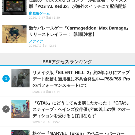
版『POSTAL Redux』が海外スイッチにて配信開始
家庭用ゲーム
2020.10.17 Sat 16:30
激ヤバレースゲー『Carmageddon: Max Damage』
リリーストレイラー！【閲覧注意】
メディア
2016.7.9 Sat 12:15
PS5アクセスランキング
リメイク版『SILENT HILL 2』約2年ぶりにアップ
デート配信も適用後に不具合発生中―PS5/PS5 Pro
のパフォーマンスモードにて
2026.8.8 Sat 14:14
『GTA6』にどうしても出演したかった！『GTA5』
スティーブ・ヘインズ役俳優が“60以上の役”のオー
ディションを受けるも採用ならず
2026.8.6 Thu 15:45
格ゲー『MARVEL Tōkon』のペニー・パーカー、