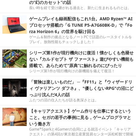
の“幻のカセット”の話
長い時を経て受け継がれる過去と、新たに生まれるものとは。
ゲームプレイも録画配信もこれ1台。AMD Ryzen™ AI
プロセッサ搭載の「G TUNE P5-A7G60BK-D」で『Fo
rza Horizon 6』の世界を駆け回る
ゲーム＆制作の拠点となるノートPCで話題のレースタイトルを
プレイ。放熱性能もチェックしました！
シリーズ第1作が現行機向けに復活！懐かしくも色褪せ
ない『カルドセプト ザ ファースト』遊びやすい機能も
搭載で、あらためて“原典”に触れるのにぴったり
シリーズ第1作が現行機向けの新機能を備えて復活！
「冒険は楽しいものだ」 ─『FF11』と『ウィザードリ
ィ ヴァリアンツ ダフネ』、"優しくないRPG"の沼にど
っぷり沈んだ4人の話
ふたつの沼の住人たちが語る奥深さとは。
【キャリアクエスト】ゲーム作りを仕事にするという
こと。セガの若手の事例に見る，ゲームプログラマと
いう働き方
Game*Sparkと4Gamerの合同による就活イベント「キャリア
クエスト」の第4回が東京都立産業貿易センター浜松町館で開催