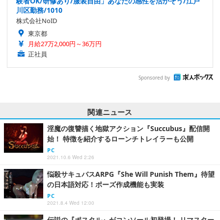
験者OK/研修あり/服装自由」あなたの感性を活かそう/江戸
川区勤務/1010
株式会社NoID
東京都
月給27万2,000円～36万円
正社員
Sponsored by
関連ニュース
淫魔の復讐描く地獄アクション『Succubus』配信開
始！ 特徴を紹介するローンチトレイラーも公開
PC
2021.10.6 Wed 2:26
悩殺サキュバスARPG『She Will Punish Them』待望
の日本語対応！ポーズ作成機能も実装
PC
2021.8.4 Wed 12:00
伝説の『ポスタル』がコンソール初登場！ リマスター