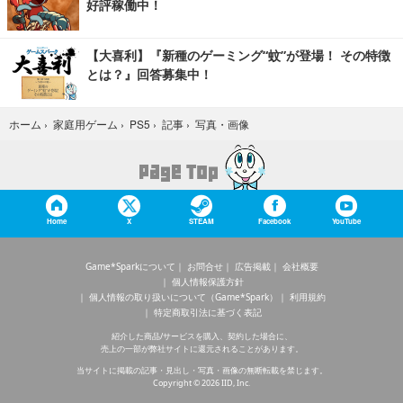
好評稼働中！
【大喜利】『新種のゲーミング“蚊”が登場！ その特徴
とは？』回答募集中！
写真・画像
ホーム
›
家庭用ゲーム
›
PS5
›
記事
›
Home
X
STEAM
Facebook
YouTube
Game*Sparkについて
お問合せ
広告掲載
会社概要
個人情報保護方針
個人情報の取り扱いについて（Game*Spark）
利用規約
特定商取引法に基づく表記
紹介した商品/サービスを購入、契約した場合に、
売上の一部が弊社サイトに還元されることがあります。
当サイトに掲載の記事・見出し・写真・画像の無断転載を禁じます。
Copyright © 2026 IID, Inc.