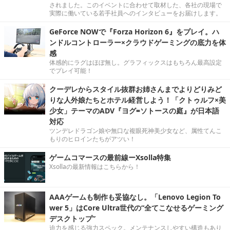
されました。このイベントに合わせて取材した、各社の現場で
実際に働いている若手社員へのインタビューをお届けします。
GeForce NOWで『Forza Horizon 6』をプレイ。ハ
ンドルコントローラー×クラウドゲーミングの底力を体
感
体感的にラグはほぼ無し。グラフィックスはもちろん最高設定
でプレイ可能！
クーデレからスタイル抜群お姉さんまでよりどりみど
りな人外娘たちとホテル経営しよう！「クトゥルフ×美
少女」テーマのADV『ヨグ=ソトースの庭』が日本語
対応
ツンデレドラゴン娘や無口な複眼死神美少女など、属性てんこ
もりのヒロインたちがアツい！
ゲームコマースの最前線ーXsolla特集
Xsollaの最新情報はこちらから！
AAAゲームも制作も妥協なし。「Lenovo Legion To
wer 5」はCore Ultra世代の“全てこなせるゲーミング
デスクトップ”
迫力を感じる強力スペック。メンテナンスしやすい構造もあり