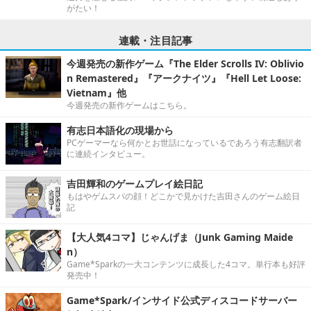
がたい！
連載・注目記事
今週発売の新作ゲーム『The Elder Scrolls IV: Oblivio
n Remastered』『アークナイツ』『Hell Let Loose:
Vietnam』他
今週発売の新作ゲームはこちら。
有志日本語化の現場から
PCゲーマーなら何かとお世話になっているであろう有志翻訳者
に連続インタビュー。
吉田輝和のゲームプレイ絵日記
もはやゲムスパの顔！どこかで見かけた吉田さんのゲーム絵日
記
【大人気4コマ】じゃんげま（Junk Gaming Maide
n）
Game*Sparkの一大コンテンツに成長した4コマ。単行本も好評
発売中！
Game*Spark/インサイド公式ディスコードサーバー