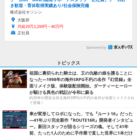
き歓迎・育休取得実績あり/社会保険完備
株式会社キソシン
大阪府
月給29万2,200円～40万円
正社員
Sponsored by
トピックス
祖国に裏切られた騎士は、王の仇敵の娘を護ることに
なった―1998年の海外SRPG不朽の名作『幻世録』全
面リメイク版、体験版配信開始。ダーティーヒーロー
が駆ける異色の戦記が令和に蘇る
約30年の歴史を誇る海外SRPGの不朽の名作が全面リメイクされ
て登場！
車が変形してロボになった、でも『ルート16』だった
―41年ぶり完全新作『ROUTE16R』開発者インタビュ
ー。新旧スタッフが語るシリーズの魂。そして41年
前、たった1人のために手作業で直した世界に1本だけ