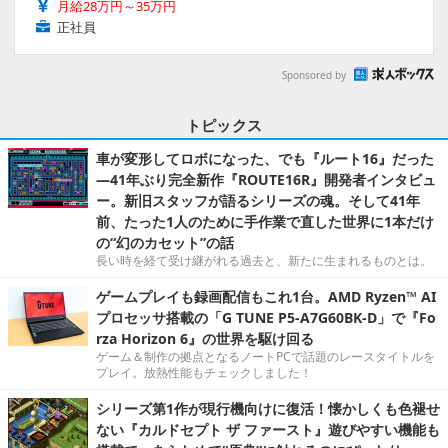
月給28万円～35万円
正社員
Sponsored by
トピックス
車が変形してロボになった、でも『ルート16』だった
―41年ぶり完全新作『ROUTE16R』開発者インタビュ
ー。新旧スタッフが語るシリーズの魂。そして41年
前、たった1人のために手作業で直した世界に1本だけ
の“幻のカセット”の話
長い時を経て受け継がれる過去と、新たに生まれるものとは。
ゲームプレイも録画配信もこれ1台。AMD Ryzen™ AI
プロセッサ搭載の「G TUNE P5-A7G60BK-D」で『Fo
rza Horizon 6』の世界を駆け回る
ゲーム＆制作の拠点となるノートPCで話題のレースタイトルを
プレイ。放熱性能もチェックしました！
シリーズ第1作が現行機向けに復活！懐かしくも色褪せ
ない『カルドセプト ザ ファースト』遊びやすい機能も