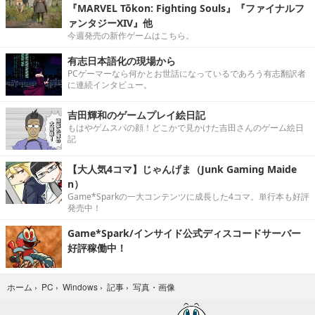
『MARVEL Tōkon: Fighting Souls』『ファイナルフ
ァンタジーXIV』他
今週発売の新作ゲームはこちら。
有志日本語化の現場から
PCゲーマーなら何かとお世話になっているであろう有志翻訳者
に連続インタビュー。
吉田輝和のゲームプレイ絵日記
もはやゲムスパの顔！どこかで見かけた吉田さんのゲーム絵日
記
【大人気4コマ】じゃんげま（Junk Gaming Maide
n）
Game*Sparkの一大コンテンツに成長した4コマ。単行本も好評
発売中！
Game*Spark/インサイド公式ディスコードサーバー
好評稼働中！
写真・画像
ホーム
›
PC
›
Windows
›
記事
›