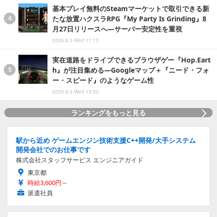
基本プレイ無料のSteamマーケットで取引できる新
たな放置ハクスラRPG『My Party Is Grinding』8
月27日リリースへ―サーバー安定性を重視
2026.8.5 Wed 17:15
実在道路をドライブできるブラウザゲー『Hop.Eart
h』が注目集める―Googleマップ＋『ニード・フォ
ー・スピード』のようなゲーム性
2026.8.5 Wed 13:50
ランキングをもっと見る
駅から近め ゲームエンジン技術支援C++開発/大手システム
開発会社でのお仕事です
株式会社スタッフサービス エンジニアガイド
東京都
時給3,600円～
派遣社員