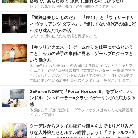
搭載で、あらためて“原典”に触れるのにぴったり
シリーズ第1作が現行機向けの新機能を備えて復活！
「冒険は楽しいものだ」 ─『FF11』と『ウィザードリ
ィ ヴァリアンツ ダフネ』、"優しくないRPG"の沼にど
っぷり沈んだ4人の話
ふたつの沼の住人たちが語る奥深さとは。
【キャリアクエスト】ゲーム作りを仕事にするという
こと。セガの若手の事例に見る，ゲームプログラマと
いう働き方
Game*Sparkと4Gamerの合同による就活イベント「キャリア
クエスト」の第4回が東京都立産業貿易センター浜松町館で開催
されました。このイベントに合わせて取材した、各社の現場で
実際に働いている若手社員へのインタビューをお届けします。
GeForce NOWで『Forza Horizon 6』をプレイ。ハ
ンドルコントローラー×クラウドゲーミングの底力を体
感
体感的にラグはほぼ無し。グラフィックスはもちろん最高設定
でプレイ可能！
クーデレからスタイル抜群お姉さんまでよりどりみど
りな人外娘たちとホテル経営しよう！「クトゥルフ×美