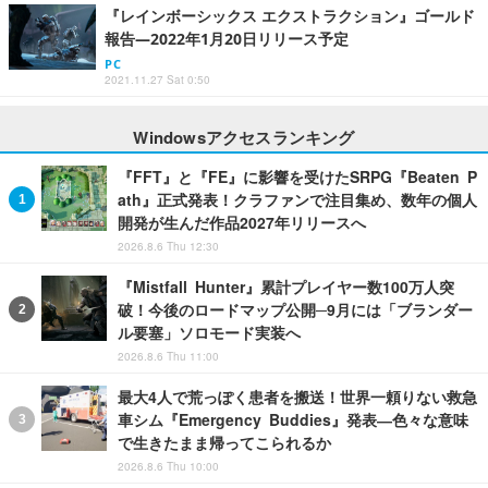
『レインボーシックス エクストラクション』ゴールド
報告―2022年1月20日リリース予定
PC
2021.11.27 Sat 0:50
Windowsアクセスランキング
『FFT』と『FE』に影響を受けたSRPG『Beaten P
ath』正式発表！クラファンで注目集め、数年の個人
開発が生んだ作品2027年リリースへ
2026.8.6 Thu 12:30
『Mistfall Hunter』累計プレイヤー数100万人突
破！今後のロードマップ公開─9月には「ブランダー
ル要塞」ソロモード実装へ
2026.8.6 Thu 11:00
最大4人で荒っぽく患者を搬送！世界一頼りない救急
車シム『Emergency Buddies』発表―色々な意味
で生きたまま帰ってこられるか
2026.8.6 Thu 10:00