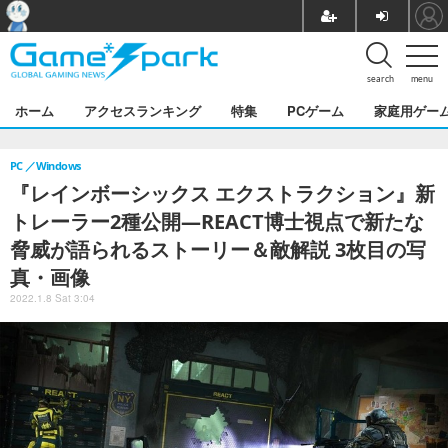
search
menu
ホーム
アクセスランキング
特集
PCゲーム
家庭用ゲー
PC
Windows
『レインボーシックス エクストラクション』新
トレーラー2種公開―REACT博士視点で新たな
脅威が語られるストーリー＆敵解説 3枚目の写
真・画像
2022.1.8 Sat 3:04