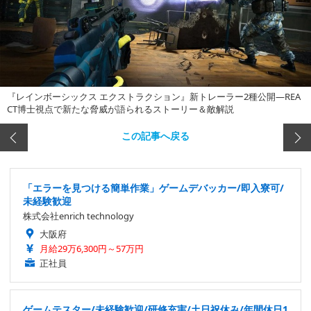
『レインボーシックス エクストラクション』新トレーラー2種公開―REA
CT博士視点で新たな脅威が語られるストーリー＆敵解説
この記事へ戻る
「エラーを見つける簡単作業」ゲームデバッカー/即入寮可/
未経験歓迎
株式会社enrich technology
大阪府
月給29万6,300円～57万円
正社員
ゲームテスター/未経験歓迎/研修充実/土日祝休み/年間休日1