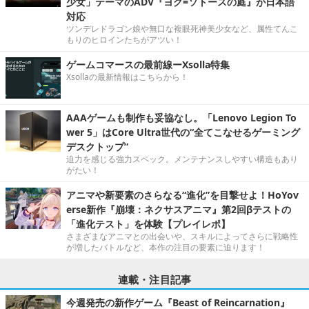
少女」テーマのADV『ヨグ=ソトースの庭』が日本語
対応
ツンデレドラゴン娘や無口な複眼死神美少女など、属性てんこ
もりのヒロインたちがアツい！
ゲームコマースの最前線ーXsolla特集
Xsollaの最新情報はこちらから！
AAAゲームも制作も妥協なし。「Lenovo Legion To
wer 5」はCore Ultra世代の“全てこなせるゲーミング
デスクトップ”
迫力を感じる強力スペック。メンテナンスしやすい構造もあり
がたい！
アニマや新要素のさらなる“進化”を目撃せよ！HoYov
erse新作『崩壊：ネクサスアニマ』第2回βテストの
「進化テスト」を体験【プレイレポ】
さまざまなアニマとの出会いや、スキルによってさらに戦略性
が増したバトルなど、本作の注目の要素に迫ります！
連載・注目記事
今週発売の新作ゲーム『Beast of Reincarnation』