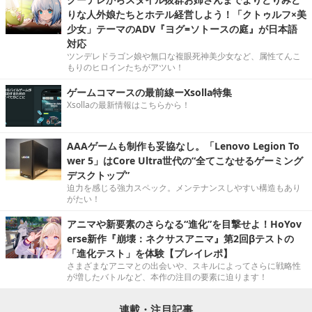
りな人外娘たちとホテル経営しよう！「クトゥルフ×美
少女」テーマのADV『ヨグ=ソトースの庭』が日本語
対応
ツンデレドラゴン娘や無口な複眼死神美少女など、属性てんこ
もりのヒロインたちがアツい！
ゲームコマースの最前線ーXsolla特集
Xsollaの最新情報はこちらから！
AAAゲームも制作も妥協なし。「Lenovo Legion To
wer 5」はCore Ultra世代の“全てこなせるゲーミング
デスクトップ”
迫力を感じる強力スペック。メンテナンスしやすい構造もあり
がたい！
アニマや新要素のさらなる“進化”を目撃せよ！HoYov
erse新作『崩壊：ネクサスアニマ』第2回βテストの
「進化テスト」を体験【プレイレポ】
さまざまなアニマとの出会いや、スキルによってさらに戦略性
が増したバトルなど、本作の注目の要素に迫ります！
連載・注目記事