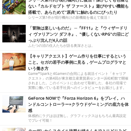
ない『カルドセプト ザ ファースト』遊びやすい機能も
搭載で、あらためて“原典”に触れるのにぴったり
シリーズ第1作が現行機向けの新機能を備えて復活！
「冒険は楽しいものだ」 ─『FF11』と『ウィザードリ
ィ ヴァリアンツ ダフネ』、"優しくないRPG"の沼にど
っぷり沈んだ4人の話
ふたつの沼の住人たちが語る奥深さとは。
【キャリアクエスト】ゲーム作りを仕事にするという
こと。セガの若手の事例に見る，ゲームプログラマと
いう働き方
Game*Sparkと4Gamerの合同による就活イベント「キャリア
クエスト」の第4回が東京都立産業貿易センター浜松町館で開催
されました。このイベントに合わせて取材した、各社の現場で
実際に働いている若手社員へのインタビューをお届けします。
GeForce NOWで『Forza Horizon 6』をプレイ。ハ
ンドルコントローラー×クラウドゲーミングの底力を体
感
体感的にラグはほぼ無し。グラフィックスはもちろん最高設定
でプレイ可能！
クーデレからスタイル抜群お姉さんまでよりどりみど