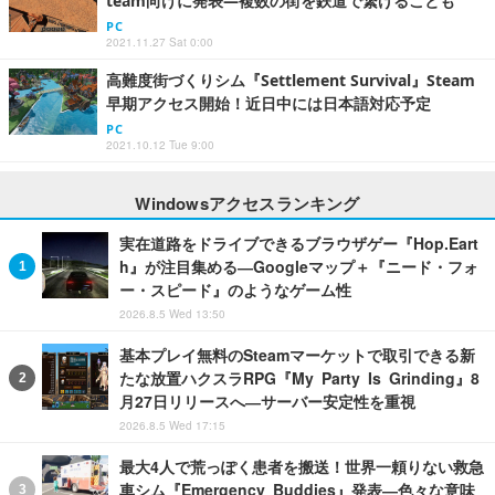
team向けに発表―複数の街を鉄道で繋げることも
PC
2021.11.27 Sat 0:00
高難度街づくりシム『Settlement Survival』Steam
早期アクセス開始！近日中には日本語対応予定
PC
2021.10.12 Tue 9:00
Windowsアクセスランキング
実在道路をドライブできるブラウザゲー『Hop.Eart
h』が注目集める―Googleマップ＋『ニード・フォ
ー・スピード』のようなゲーム性
2026.8.5 Wed 13:50
基本プレイ無料のSteamマーケットで取引できる新
たな放置ハクスラRPG『My Party Is Grinding』8
月27日リリースへ―サーバー安定性を重視
2026.8.5 Wed 17:15
最大4人で荒っぽく患者を搬送！世界一頼りない救急
車シム『Emergency Buddies』発表―色々な意味