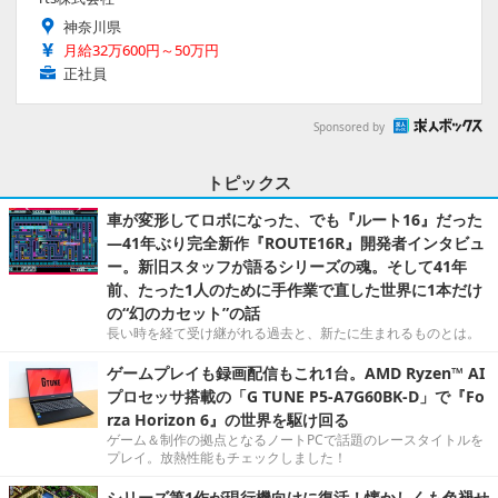
神奈川県
月給32万600円～50万円
正社員
Sponsored by
トピックス
車が変形してロボになった、でも『ルート16』だった
―41年ぶり完全新作『ROUTE16R』開発者インタビュ
ー。新旧スタッフが語るシリーズの魂。そして41年
前、たった1人のために手作業で直した世界に1本だけ
の“幻のカセット”の話
長い時を経て受け継がれる過去と、新たに生まれるものとは。
ゲームプレイも録画配信もこれ1台。AMD Ryzen™ AI
プロセッサ搭載の「G TUNE P5-A7G60BK-D」で『Fo
rza Horizon 6』の世界を駆け回る
ゲーム＆制作の拠点となるノートPCで話題のレースタイトルを
プレイ。放熱性能もチェックしました！
シリーズ第1作が現行機向けに復活！懐かしくも色褪せ