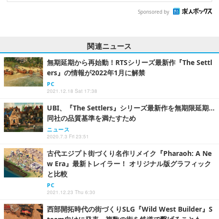
Sponsored by
関連ニュース
無期延期から再始動！RTSシリーズ最新作『The Settl
ers』の情報が2022年1月に解禁
PC
2021.12.18 Sat 17:38
UBI、『The Settlers』シリーズ最新作を無期限延期…
同社の品質基準を満たすため
ニュース
2020.7.3 Fri 23:51
古代エジプト街づくり名作リメイク『Pharaoh: A Ne
w Era』最新トレイラー！ オリジナル版グラフィック
と比較
PC
2021.12.23 Thu 6:30
西部開拓時代の街づくりSLG『Wild West Builder』S