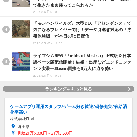
で生きたまま帰ってこられるか
2026.8.6 Thu 10:00
『モンハンワイルズ』大型DLC「アセンダンス」で
気になるプレイヤー向け！データ引継ぎ対応の「序
盤体験版」が本日8月5日配信
2026.8.5 Wed 12:30
ライフシムRPG『Fields of Mistria』正式版＆日本
語ベータ版配信開始！結婚・出産などエンドコンテ
ンツ実装―Steam同接も3万人に迫る勢い
2026.8.6 Thu 10:35
ランキングをもっと見る
ゲームアプリ運用スタッフ/ゲーム好き歓迎/研修充実/有給消
化率高い
株式会社ELM
埼玉県
月給21万6,000円～31万3,500円