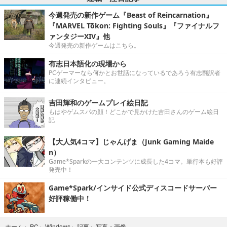
今週発売の新作ゲーム『Beast of Reincarnation』
『MARVEL Tōkon: Fighting Souls』『ファイナルフ
ァンタジーXIV』他
今週発売の新作ゲームはこちら。
有志日本語化の現場から
PCゲーマーなら何かとお世話になっているであろう有志翻訳者
に連続インタビュー。
吉田輝和のゲームプレイ絵日記
もはやゲムスパの顔！どこかで見かけた吉田さんのゲーム絵日
記
【大人気4コマ】じゃんげま（Junk Gaming Maide
n）
Game*Sparkの一大コンテンツに成長した4コマ。単行本も好評
発売中！
Game*Spark/インサイド公式ディスコードサーバー
好評稼働中！
写真・画像
ホーム
›
PC
›
Windows
›
記事
›