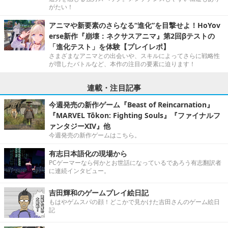
がたい！
アニマや新要素のさらなる“進化”を目撃せよ！HoYov
erse新作『崩壊：ネクサスアニマ』第2回βテストの
「進化テスト」を体験【プレイレポ】
さまざまなアニマとの出会いや、スキルによってさらに戦略性
が増したバトルなど、本作の注目の要素に迫ります！
連載・注目記事
今週発売の新作ゲーム『Beast of Reincarnation』
『MARVEL Tōkon: Fighting Souls』『ファイナルフ
ァンタジーXIV』他
今週発売の新作ゲームはこちら。
有志日本語化の現場から
PCゲーマーなら何かとお世話になっているであろう有志翻訳者
に連続インタビュー。
吉田輝和のゲームプレイ絵日記
もはやゲムスパの顔！どこかで見かけた吉田さんのゲーム絵日
記