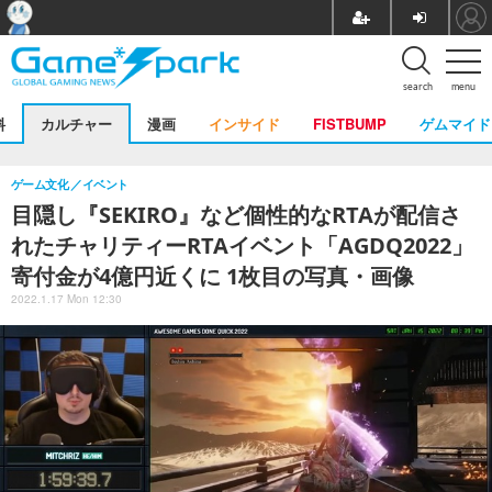
search
menu
料
カルチャー
漫画
インサイド
FISTBUMP
ゲムマイド
ゲーム文化
イベント
目隠し『SEKIRO』など個性的なRTAが配信さ
れたチャリティーRTAイベント「AGDQ2022」
寄付金が4億円近くに 1枚目の写真・画像
2022.1.17 Mon 12:30