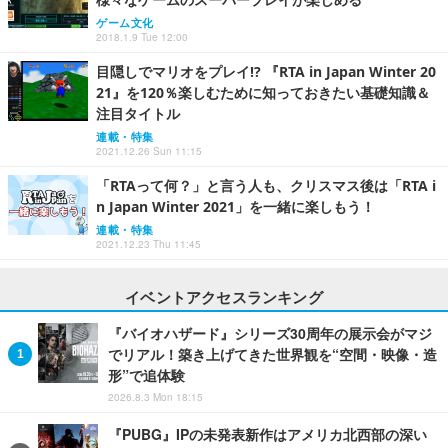
ゲーム文化
2018.1.9 Tue 12:00
目隠しでマリオをプレイ!? 『RTA in Japan Winter 20
21』を120％楽しむために知っておきたい基礎知識＆
注目タイトル
連載・特集
2021.12.26 Sun 11:15
「RTAって何？」と言う人も、クリスマス後は「RTA i
n Japan Winter 2021」を一緒に楽しもう！
連載・特集
2021.12.23 Thu 11:45
イベントアクセスランキング
『バイオハザード』シリーズ30周年の展示会がマジ
でリアル！築き上げてきた世界観を“空間・映像・造
形”で追体験
2026.8.3 Mon 18:15
『PUBG』IPの未発表新作はアメリカ北西部の深い