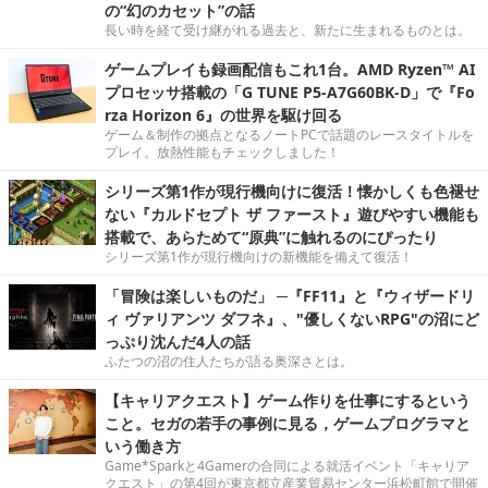
の“幻のカセット”の話
長い時を経て受け継がれる過去と、新たに生まれるものとは。
ゲームプレイも録画配信もこれ1台。AMD Ryzen™ AI
プロセッサ搭載の「G TUNE P5-A7G60BK-D」で『Fo
rza Horizon 6』の世界を駆け回る
ゲーム＆制作の拠点となるノートPCで話題のレースタイトルを
プレイ。放熱性能もチェックしました！
シリーズ第1作が現行機向けに復活！懐かしくも色褪せ
ない『カルドセプト ザ ファースト』遊びやすい機能も
搭載で、あらためて“原典”に触れるのにぴったり
シリーズ第1作が現行機向けの新機能を備えて復活！
「冒険は楽しいものだ」 ─『FF11』と『ウィザードリ
ィ ヴァリアンツ ダフネ』、"優しくないRPG"の沼にど
っぷり沈んだ4人の話
ふたつの沼の住人たちが語る奥深さとは。
【キャリアクエスト】ゲーム作りを仕事にするという
こと。セガの若手の事例に見る，ゲームプログラマと
いう働き方
Game*Sparkと4Gamerの合同による就活イベント「キャリア
クエスト」の第4回が東京都立産業貿易センター浜松町館で開催