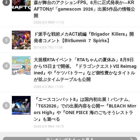
森が舞台のアクションFPS。8月に正式発表か―KR
AFTONが「gamescom 2026」出展5作品の情報公
開
2026.8.5 Wed 11:15
ド派手な戦術メカACT続編『Brigador Killers』開
発者コメント【BitSummit 7 Spirits】
2019.6.6 Thu 11:00
大規模RTAイベント「RTAちゃんの夏休み」8月9日
から15日まで開催。『ドラゴンクエストVII Reimag
ined』や『ケツバトラー』など個性豊かなタイトル
が並ぶタイムテーブルも公開
2026.8.3 Mon 11:00
『エースコンバット8』は国内初出展！バンナム、
「TGS2026」での出展内容を公開ー『BLEACH Mirr
ors High』や『ONE PIECE 海のごちそうレストラ
ン』も遊べる
2026.8.5 Wed 19:15
ランキングをもっと見る