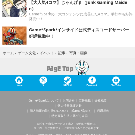
【大人気4コマ】じゃんげま（Junk Gaming Maide
n）
Game*Sparkの一大コンテンツに成長した4コマ。単行本も好評
発売中！
Game*Spark/インサイド公式ディスコードサーバー
好評稼働中！
写真・画像
ホーム
›
ゲーム文化
›
イベント
›
記事
›
Home
X
STEAM
Facebook
YouTube
Game*Sparkについて
お問合せ
広告掲載
会社概要
個人情報保護方針
個人情報の取り扱いについて（Game*Spark）
利用規約
特定商取引法に基づく表記
紹介した商品/サービスを購入、契約した場合に、
売上の一部が弊社サイトに還元されることがあります。