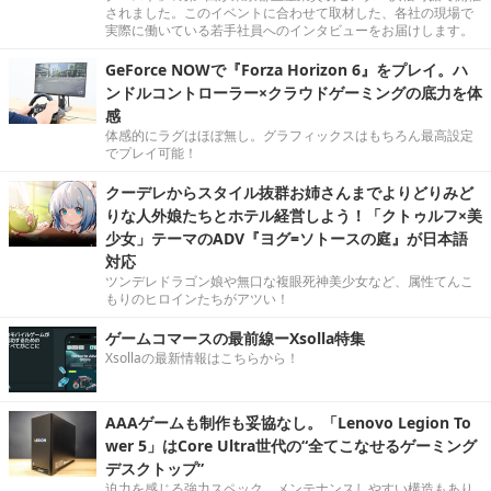
されました。このイベントに合わせて取材した、各社の現場で
実際に働いている若手社員へのインタビューをお届けします。
GeForce NOWで『Forza Horizon 6』をプレイ。ハ
ンドルコントローラー×クラウドゲーミングの底力を体
感
体感的にラグはほぼ無し。グラフィックスはもちろん最高設定
でプレイ可能！
クーデレからスタイル抜群お姉さんまでよりどりみど
りな人外娘たちとホテル経営しよう！「クトゥルフ×美
少女」テーマのADV『ヨグ=ソトースの庭』が日本語
対応
ツンデレドラゴン娘や無口な複眼死神美少女など、属性てんこ
もりのヒロインたちがアツい！
ゲームコマースの最前線ーXsolla特集
Xsollaの最新情報はこちらから！
AAAゲームも制作も妥協なし。「Lenovo Legion To
wer 5」はCore Ultra世代の“全てこなせるゲーミング
デスクトップ”
迫力を感じる強力スペック。メンテナンスしやすい構造もあり