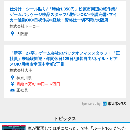
仕分け・シール貼り/「時給1,350円」松原市周辺の軽作業/
ゲームパッケージ検品スタッフ/週払いOK/×空調完備×マイ
カー通勤OK×日祝休み×経験・資格は一切不問!/大阪府
株式会社トーコー
大阪府
「新卒・27卒」ゲーム会社のバックオフィススタッフ・「正
社員」未経験歓迎・年間休日125日/服装自由/ネイル・ピア
スOK/川崎市幸区中幸町2丁目
株式会社大斗
神奈川県
月給25万8,100円～32万円
正社員
Sponsored by
トピックス
車が変形してロボになった、でも『ルート16』だった