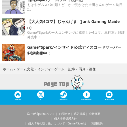
もはやゲムスパの顔！どこかで見かけた吉田さんのゲーム絵日
記
【大人気4コマ】じゃんげま（Junk Gaming Maide
n）
Game*Sparkの一大コンテンツに成長した4コマ。単行本も好評
発売中！
Game*Spark/インサイド公式ディスコードサーバー
好評稼働中！
写真・画像
ホーム
›
ゲーム文化
›
インディーゲーム
›
記事
›
Home
X
STEAM
Facebook
YouTube
Game*Sparkについて
お問合せ
広告掲載
会社概要
個人情報保護方針
個人情報の取り扱いについて（Game*Spark）
利用規約