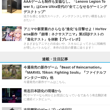
AAAゲームも制作も妥協なし。「Lenovo Legion To
wer 5」はCore Ultra世代の“全てこなせるゲーミング
デスクトップ”
迫力を感じる強力スペック。メンテナンスしやすい構造もあり
がたい！
アニマや新要素のさらなる“進化”を目撃せよ！HoYov
erse新作『崩壊：ネクサスアニマ』第2回βテストの
「進化テスト」を体験【プレイレポ】
さまざまなアニマとの出会いや、スキルによってさらに戦略性
が増したバトルなど、本作の注目の要素に迫ります！
連載・注目記事
今週発売の新作ゲーム『Beast of Reincarnation』
『MARVEL Tōkon: Fighting Souls』『ファイナルフ
ァンタジーXIV』他
今週発売の新作ゲームはこちら。
有志日本語化の現場から
PCゲーマーなら何かとお世話になっているであろう有志翻訳者
に連続インタビュー。
吉田輝和のゲームプレイ絵日記