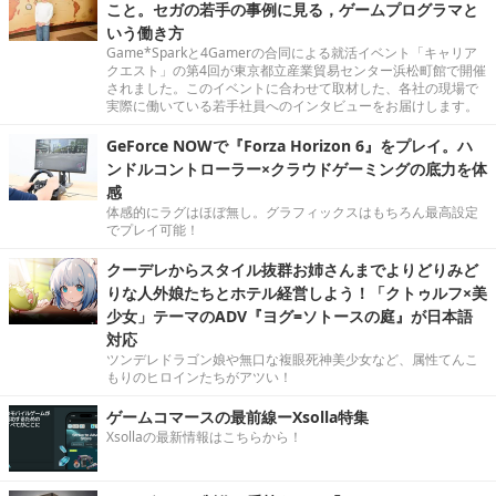
こと。セガの若手の事例に見る，ゲームプログラマと
いう働き方
Game*Sparkと4Gamerの合同による就活イベント「キャリア
クエスト」の第4回が東京都立産業貿易センター浜松町館で開催
されました。このイベントに合わせて取材した、各社の現場で
実際に働いている若手社員へのインタビューをお届けします。
GeForce NOWで『Forza Horizon 6』をプレイ。ハ
ンドルコントローラー×クラウドゲーミングの底力を体
感
体感的にラグはほぼ無し。グラフィックスはもちろん最高設定
でプレイ可能！
クーデレからスタイル抜群お姉さんまでよりどりみど
りな人外娘たちとホテル経営しよう！「クトゥルフ×美
少女」テーマのADV『ヨグ=ソトースの庭』が日本語
対応
ツンデレドラゴン娘や無口な複眼死神美少女など、属性てんこ
もりのヒロインたちがアツい！
ゲームコマースの最前線ーXsolla特集
Xsollaの最新情報はこちらから！