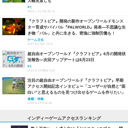
大幅見直しも
PC
2022.1.15 Sat 20:15
『クラフトピア』開発の新作オープンワールドモンス
ター育成サバイバル『PALWORLD』発表―不思議な生
き物「パル」と共に生きる、密漁に強制労働も！
ゲーム文化
2021.6.5 Sat 19:41
超自由オープンワールド『クラフトピア』6月の開発状
況報告―次回アップデートは6月23日
PC
2021.6.16 Wed 0:30
注目の超自由オープンワールド『クラフトピア』早期
アクセス開始記念インタビュー「ユーザーが自然と"面
白い"と思えるものを見つけ出せるゲームを作りたい」
連載・特集
2020.9.4 Fri 20:30
インディーゲームアクセスランキング