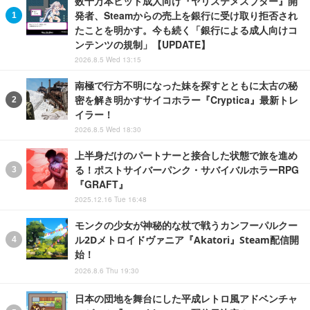
数十万本ヒット成人向け『ヤリステメスブター』開
発者、Steamからの売上を銀行に受け取り拒否され
たことを明かす。今も続く「銀行による成人向けコ
ンテンツの規制」【UPDATE】
2026.8.5 Wed 13:15
南極で行方不明になった妹を探すとともに太古の秘
密を解き明かすサイコホラー『Cryptica』最新トレ
イラー！
2026.8.5 Wed 18:30
上半身だけのパートナーと接合した状態で旅を進め
る！ポストサイバーパンク・サバイバルホラーRPG
『GRAFT』
2025.12.16 Tue 16:48
モンクの少女が神秘的な杖で戦うカンフーパルクー
ル2Dメトロイドヴァニア『Akatori』Steam配信開
始！
2026.8.6 Thu 19:30
日本の団地を舞台にした平成レトロ風アドベンチャ