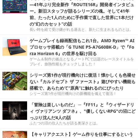
―41年ぶり完全新作『ROUTE16R』開発者インタビュ
ー。新旧スタッフが語るシリーズの魂。そして41年
前、たった1人のために手作業で直した世界に1本だけ
の“幻のカセット”の話
長い時を経て受け継がれる過去と、新たに生まれるものとは。
ゲームプレイも録画配信もこれ1台。AMD Ryzen™ AI
プロセッサ搭載の「G TUNE P5-A7G60BK-D」で『Fo
rza Horizon 6』の世界を駆け回る
ゲーム＆制作の拠点となるノートPCで話題のレースタイトルを
プレイ。放熱性能もチェックしました！
シリーズ第1作が現行機向けに復活！懐かしくも色褪せ
ない『カルドセプト ザ ファースト』遊びやすい機能も
搭載で、あらためて“原典”に触れるのにぴったり
シリーズ第1作が現行機向けの新機能を備えて復活！
「冒険は楽しいものだ」 ─『FF11』と『ウィザードリ
ィ ヴァリアンツ ダフネ』、"優しくないRPG"の沼にど
っぷり沈んだ4人の話
ふたつの沼の住人たちが語る奥深さとは。
【キャリアクエスト】ゲーム作りを仕事にするという