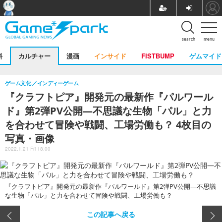
search
menu
料
カルチャー
漫画
インサイド
FISTBUMP
ゲムマイド
ゲーム文化
インディーゲーム
『クラフトピア』開発元の最新作『パルワール
ド』第2弾PV公開―不思議な生物「パル」と力
を合わせて冒険や戦闘、工場労働も？ 4枚目の
写真・画像
2022.1.21 Fri 18:00
『クラフトピア』開発元の最新作『パルワールド』第2弾PV公開―不思議
な生物「パル」と力を合わせて冒険や戦闘、工場労働も？
この記事へ戻る