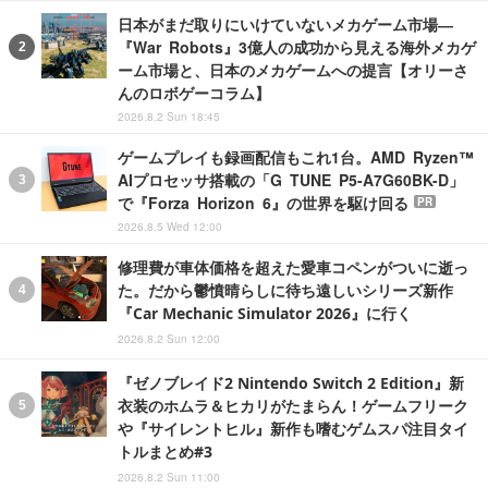
日本がまだ取りにいけていないメカゲーム市場―
『War Robots』3億人の成功から見える海外メカゲ
ーム市場と、日本のメカゲームへの提言【オリーさ
んのロボゲーコラム】
2026.8.2 Sun 18:45
ゲームプレイも録画配信もこれ1台。AMD Ryzen™
AIプロセッサ搭載の「G TUNE P5-A7G60BK-D」
で『Forza Horizon 6』の世界を駆け回る
PR
2026.8.5 Wed 12:00
修理費が車体価格を超えた愛車コペンがついに逝っ
た。だから鬱憤晴らしに待ち遠しいシリーズ新作
『Car Mechanic Simulator 2026』に行く
2026.8.2 Sun 12:00
『ゼノブレイド2 Nintendo Switch 2 Edition』新
衣装のホムラ＆ヒカリがたまらん！ゲームフリーク
や『サイレントヒル』新作も嗜むゲムスパ注目タイ
トルまとめ#3
2026.8.2 Sun 11:00