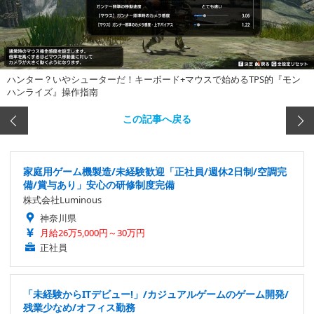
ハンター？いやシューターだ！キーボード+マウスで始めるTPS的『モン
ハンライズ』操作指南
この記事へ戻る
家庭用ゲーム機製造/未経験歓迎「正社員/週休2日制/空調完
備/賞与あり」安心の研修制度完備
株式会社Luminous
神奈川県
月給26万5,000円～30万円
正社員
「未経験からITデビュー!」/カジュアルゲームのゲーム開発/
残業少なめ/オフィス勤務