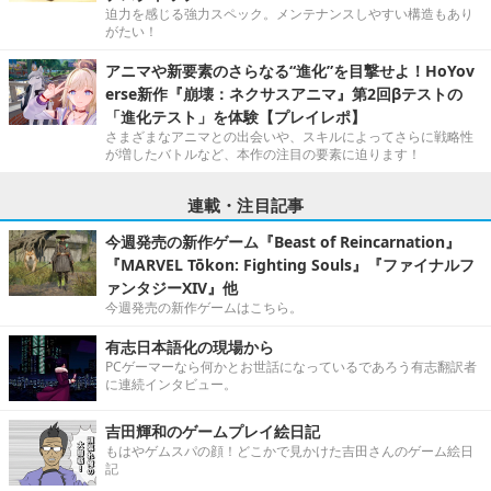
迫力を感じる強力スペック。メンテナンスしやすい構造もあり
がたい！
アニマや新要素のさらなる“進化”を目撃せよ！HoYov
erse新作『崩壊：ネクサスアニマ』第2回βテストの
「進化テスト」を体験【プレイレポ】
さまざまなアニマとの出会いや、スキルによってさらに戦略性
が増したバトルなど、本作の注目の要素に迫ります！
連載・注目記事
今週発売の新作ゲーム『Beast of Reincarnation』
『MARVEL Tōkon: Fighting Souls』『ファイナルフ
ァンタジーXIV』他
今週発売の新作ゲームはこちら。
有志日本語化の現場から
PCゲーマーなら何かとお世話になっているであろう有志翻訳者
に連続インタビュー。
吉田輝和のゲームプレイ絵日記
もはやゲムスパの顔！どこかで見かけた吉田さんのゲーム絵日
記