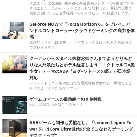
クエスト」の第4回が東京都立産業貿易センター浜松町館で開催
されました。このイベントに合わせて取材した、各社の現場で
実際に働いている若手社員へのインタビューをお届けします。
GeForce NOWで『Forza Horizon 6』をプレイ。ハ
ンドルコントローラー×クラウドゲーミングの底力を体
感
体感的にラグはほぼ無し。グラフィックスはもちろん最高設定
でプレイ可能！
クーデレからスタイル抜群お姉さんまでよりどりみど
りな人外娘たちとホテル経営しよう！「クトゥルフ×美
少女」テーマのADV『ヨグ=ソトースの庭』が日本語
対応
ツンデレドラゴン娘や無口な複眼死神美少女など、属性てんこ
もりのヒロインたちがアツい！
ゲームコマースの最前線ーXsolla特集
Xsollaの最新情報はこちらから！
AAAゲームも制作も妥協なし。「Lenovo Legion To
wer 5」はCore Ultra世代の“全てこなせるゲーミング
デスクトップ”