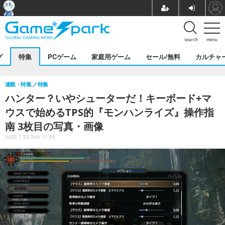
search
menu
グ
特集
PCゲーム
家庭用ゲーム
セール/無料
カルチャ
連載・特集
特集
ハンター？いやシューターだ！キーボード+マ
ウスで始めるTPS的『モンハンライズ』操作指
南 3枚目の写真・画像
2022.1.23 Sun 11:45