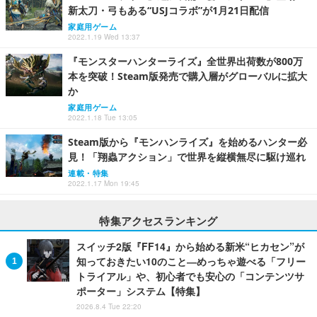
新太刀・弓もある“USJコラボ”が1月21日配信
家庭用ゲーム
2022.1.19 Wed 13:37
『モンスターハンターライズ』全世界出荷数が800万
本を突破！Steam版発売で購入層がグローバルに拡大
か
家庭用ゲーム
2022.1.18 Tue 13:05
Steam版から『モンハンライズ』を始めるハンター必
見！「翔蟲アクション」で世界を縦横無尽に駆け巡れ
連載・特集
2022.1.17 Mon 19:45
特集アクセスランキング
スイッチ2版『FF14』から始める新米“ヒカセン”が
知っておきたい10のこと―めっちゃ遊べる「フリー
トライアル」や、初心者でも安心の「コンテンツサ
ポーター」システム【特集】
2026.8.4 Tue 22:20