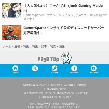
【大人気4コマ】じゃんげま（Junk Gaming Maide
n）
Game*Sparkの一大コンテンツに成長した4コマ。単行本も好評
発売中！
Game*Spark/インサイド公式ディスコードサーバー
好評稼働中！
写真・画像
ホーム
›
連載・特集
›
特集
›
記事
›
Home
X
STEAM
Facebook
YouTube
Game*Sparkについて
お問合せ
広告掲載
会社概要
個人情報保護方針
個人情報の取り扱いについて（Game*Spark）
利用規約
特定商取引法に基づく表記
紹介した商品/サービスを購入、契約した場合に、
売上の一部が弊社サイトに還元されることがあります。