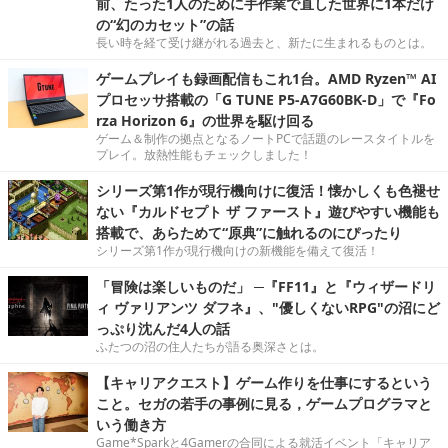
前、たった1人のために手作業で直した世界に1本だけ
の“幻のカセット”の話
長い時を経て受け継がれる過去と、新たに生まれるものとは。
ゲームプレイも録画配信もこれ1台。AMD Ryzen™ AI
プロセッサ搭載の「G TUNE P5-A7G60BK-D」で『Fo
rza Horizon 6』の世界を駆け回る
ゲーム＆制作の拠点となるノートPCで話題のレースタイトルを
プレイ。放熱性能もチェックしました！
シリーズ第1作が現行機向けに復活！懐かしくも色褪せ
ない『カルドセプト ザ ファースト』遊びやすい機能も
搭載で、あらためて“原典”に触れるのにぴったり
シリーズ第1作が現行機向けの新機能を備えて復活！
「冒険は楽しいものだ」 ─『FF11』と『ウィザードリ
ィ ヴァリアンツ ダフネ』、"優しくないRPG"の沼にど
っぷり沈んだ4人の話
ふたつの沼の住人たちが語る奥深さとは。
【キャリアクエスト】ゲーム作りを仕事にするという
こと。セガの若手の事例に見る，ゲームプログラマと
いう働き方
Game*Sparkと4Gamerの合同による就活イベント「キャリア