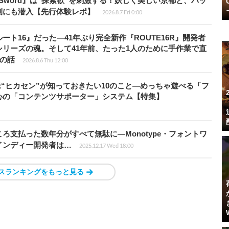
the Sword』は“探索欲”を刺激する！妖しく美しい京都と、バッ
側にも潜入【先行体験レポ】
2026.8.7 Fri 0:00
ト16』だった―41年ぶり完全新作『ROUTE16R』開発者
リーズの魂。そして41年前、たった1人のために手作業で直
”の話
2026.8.6 Thu 12:00
米“ヒカセン”が知っておきたい10のこと―めっちゃ遊べる「フ
心の「コンテンツサポーター」システム【特集】
ろ支払った数年分がすべて無駄に―Monotype・フォントワ
インディー開発者は…
2025.12.17 Wed 18:00
スランキングをもっと見る