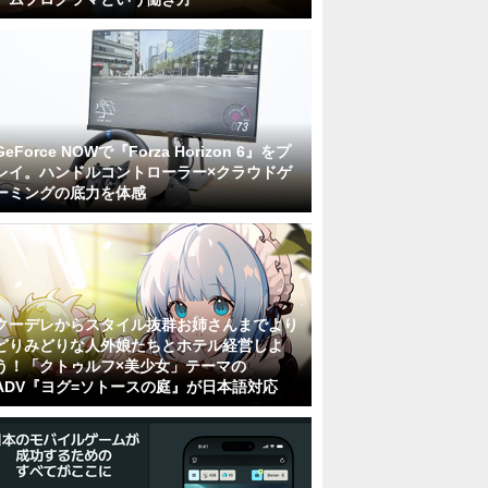
GeForce NOWで『Forza Horizon 6』をプ
レイ。ハンドルコントローラー×クラウドゲ
ーミングの底力を体感
クーデレからスタイル抜群お姉さんまでより
どりみどりな人外娘たちとホテル経営しよ
う！「クトゥルフ×美少女」テーマの
ADV『ヨグ=ソトースの庭』が日本語対応