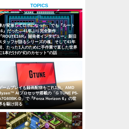
TOPICS
車が変形してロボになった、でも『ルート
16』だった―41年ぶり完全新作
『ROUTE16R』開発者インタビュー。新旧
スタッフが語るシリーズの魂。そして41年
前、たった1人のために手作業で直した世界
に1本だけの“幻のカセット”の話
ゲームプレイも録画配信もこれ1台。AMD
Ryzen™ AIプロセッサ搭載の「G TUNE P5-
A7G60BK-D」で『Forza Horizon 6』の世
界を駆け回る