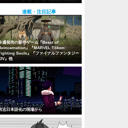
連載・注目記事
今週発売の新作ゲーム『Beast of
Reincarnation』『MARVEL Tōkon:
Fighting Souls』『ファイナルファンタジー
XIV』他
有志日本語化の現場から