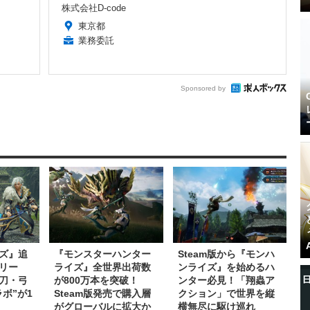
株式会社D-code
東京都
業務委託
Sponsored by
ズ』追
『モンスターハンター
Steam版から『モンハ
リー
ライズ』全世界出荷数
ンライズ』を始めるハ
刀・弓
が800万本を突破！
ンター必見！「翔蟲ア
ラボ”が1
Steam版発売で購入層
クション」で世界を縦
がグローバルに拡大か
横無尽に駆け巡れ