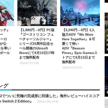
ッチ』
【1,980円→0円】PC版
【3,240円→0円】2人
ー
『ゴーストリコン フュ
協力ADV『We Were
ヒーロ
ーチャーソルジャー』
Here Together』＆可
が公
シリーズ25周年記念セ
愛くて怖い
隊を率い
ール開催のUbisoft
ADV『Beacon
ボール
Storeにて8月13日17時
Pines』Epic Gamesス
まで無料配布
トアにて8月13日まで
無料配布
2026.8.7 Fri 1:08
2026.8.7 Fri 0:10
ング
チ2でついに究極の完成形に到達した」海外レビューハイスコア
witch 2 Edition』
2026.8.6 Thu 19:45