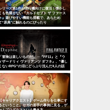
シリーズ第1作が現行機向けに復活！懐かし
くも色褪せない『カルドセプト ザ ファース
ト』遊びやすい機能も搭載で、あらため
て“原典”に触れるのにぴったり
「冒険は楽しいものだ」 ─『FF11』と『ウ
ィザードリィ ヴァリアンツ ダフネ』、"優し
くないRPG"の沼にどっぷり沈んだ4人の話
【キャリアクエスト】ゲーム作りを仕事にす
るということ。セガの若手の事例に見る，ゲ
ームプログラマという働き方