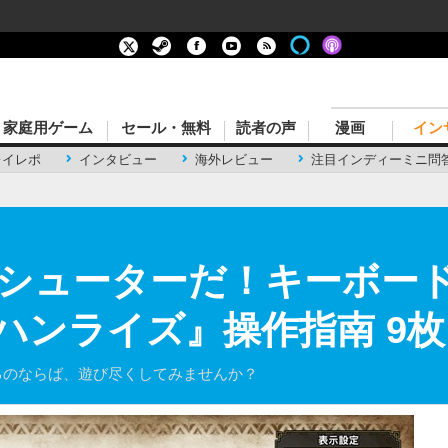
家庭用ゲーム
セール・無料
読者の声
漫画
イン
レイレポ
インタビュー
海外レビュー
注目インディーミニ問
シューターだ！キーボード
ンハンライズ』操作指南 9
るのならば、遊び尽くしてみませんか？