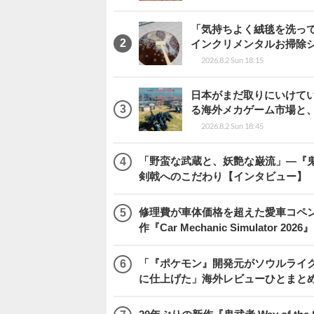
「気持ちよく絨毯を洗っ
インクリメンタルお掃除
2026.8.2 Sun 18:15
日本がまだ取りにいけていな
る海外メカゲーム市場と
2026.8.2 Sun 18:45
「野蛮な武蔵と、妖艶な巌流」―『鬼武者
剣戟へのこだわり【インタビュー】
修理費が車体価格を超えた愛車コペ
作『Car Mechanic Simulator 202
「『ポケモン』開発元がソウルライク
に仕上げた」海外レビューひとまとめ『Beast