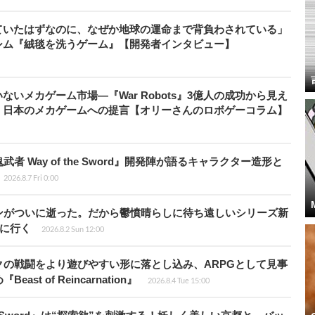
ていたはずなのに、なぜか地球の運命まで背負わされている」
シム『絨毯を洗うゲーム』【開発者インタビュー】
いメカゲーム市場―『War Robots』3億人の成功から見え
、日本のメカゲームへの提言【オリーさんのロボゲーコラム】
 Way of the Sword』開発陣が語るキャラクター造形と
2026.8.7 Fri 0:00
ンがついに逝った。だから鬱憤晴らしに待ち遠しいシリーズ新
6』に行く
2026.8.2 Sun 12:00
の戦闘をより遊びやすい形に落とし込み、ARPGとして見事
 of Reincarnation』
2026.8.4 Tue 15:00