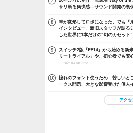
20年ぶりの新作『鬼武者 Way of 
サリ斬る爽快感―サウンド開発の裏
車が変形してロボになった、でも『ルー
インタビュー。新旧スタッフが語るシ
した世界に1本だけの“幻のカセット
スイッチ2版『FF14』から始める新
リートライアル」や、初心者でも安
2026.8.4 Tue 22:20
憧れのフォント使うため、苦しいとこ
ークス問題、大きな影響受けた個人
アクセ