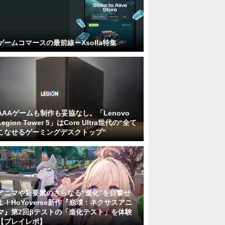
ゲームコマースの最前線ーXsolla特集
AAAゲームも制作も妥協なし。「Lenovo
Legion Tower 5」はCore Ultra世代の“全て
こなせるゲーミングデスクトップ”
アニマや新要素のさらなる“進化”を目撃せ
よ！HoYoverse新作『崩壊：ネクサスアニ
マ』第2回βテストの「進化テスト」を体験
【プレイレポ】