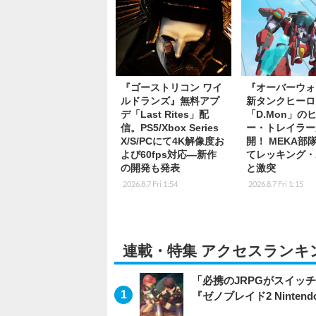
『ゴーストリコン ワイ
『オーバーウォ
ルドランズ』無料アプ
新タンクヒーロ
デ「Last Rites」配
「D.Mon」の
信。PS5/Xbox Series
ー・トレイラー
X/S/PCにて4K解像度お
開！ MEKA部
よび60fps対応―新作
てレッキング・
の開発も発表
と激突
2026.8.7 Fri 1:54
2026.8.7 Fri 1:15
連載・特集 アクセスランキ
「必携のJRPGがスイッ
『ゼノブレイド2 Nintendo S