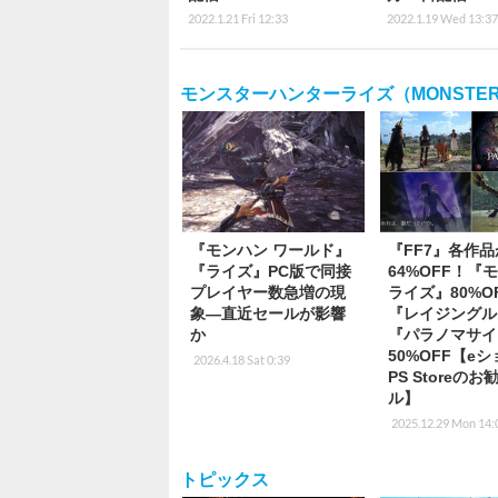
2022.1.21 Fri 12:33
2022.1.19 Wed 13:37
モンスターハンターライズ（MONSTER H
『モンハン ワールド』
『FF7』各作
『ライズ』PC版で同接
64%OFF！『
プレイヤー数急増の現
ライズ』80%O
象―直近セールが影響
『レイジングル
か
『パラノマサイ
50%OFF【e
2026.4.18 Sat 0:39
PS Storeの
ル】
2025.12.29 Mon 14:
トピックス