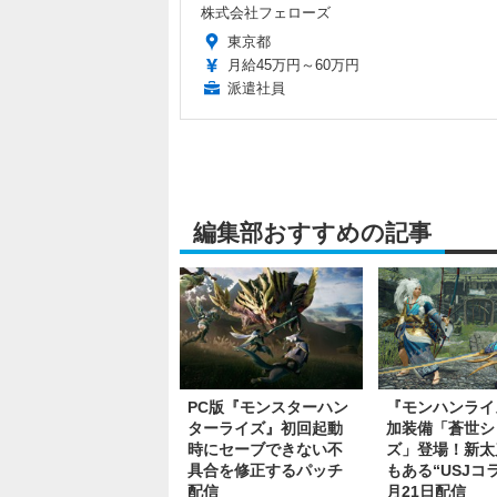
株式会社フェローズ
東京都
月給45万円～60万円
派遣社員
編集部おすすめの記事
PC版『モンスターハン
『モンハンライ
ターライズ』初回起動
加装備「蒼世シ
時にセーブできない不
ズ」登場！新太
具合を修正するパッチ
もある“USJコ
配信
月21日配信