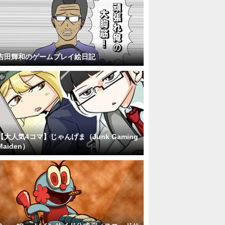
吉田輝和のゲームプレイ絵日記
【大人気4コマ】じゃんげま（Junk Gaming
Maiden）