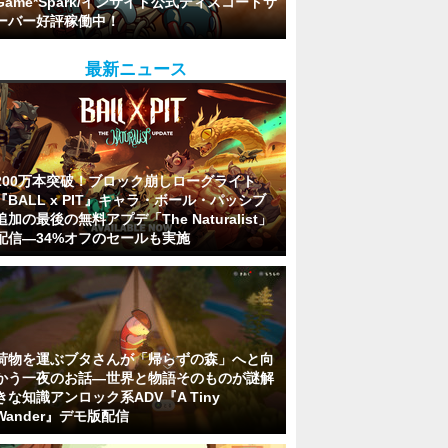
Game*Spark/インサイド公式ディスコードサ
ーバー好評稼働中！
最新ニュース
200万本突破！ブロック崩しローグライト
『BALL x PIT』キャラ・ボール・パッシブ
追加の最後の無料アプデ「The Naturalist」
配信―34%オフのセールも実施
荷物を運ぶブタさんが「帰らずの森」へと向
かう一夜のお話―世界と物語そのものが謎解
きな知識アンロック系ADV『A Tiny
Wander』デモ版配信