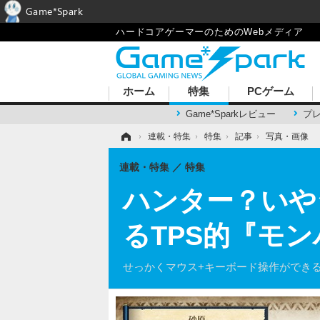
Game*Spark
ハードコアゲーマーのためのWebメディア
ホーム
特集
PCゲーム
Game*Sparkレビュー
プ
ホーム
›
連載・特集
›
特集
›
記事
›
写真・画像
連載・特集
特集
ハンター？いや
るTPS的『モ
せっかくマウス+キーボード操作ができ