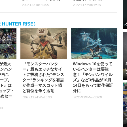
2022.1.18 Tue 13:05
2022.1.17 Mon 19:45
UNTER RISE）
品が最大
『モンスターハンタ
Windows 10を使って
モンハン
ー』最もエッチなサイ
いるハンターは要注
FFに、
トに投稿された“モンス
意！『モンハンワイル
ープ』
ター”ランキングを有志
ズ』など3作品が10月
ト』は
が作成―マスコット猫
14日をもって動作保証
ショップ・
と首位を争う迅竜
外に
お勧めセー
2025.12.24 Wed 0:33
2025.9.29 Mon 13:00
00