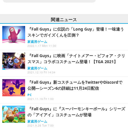
関連ニュース
『Fall Guys』に伝説の「Long Guy」登場！一味違う
スキンでガイズくんを圧倒？
家庭用ゲーム
2022.1.17 Mon 11:30
『Fall Guys』に映画「ナイトメアー・ビフォア・クリ
スマス」コラボコスチューム登場！【TGA 2021】
家庭用ゲーム
2021.12.10 Fri 14:04
『Fall Guys』新コスチュームをTwitterやDiscordで
公開―シーズン6の詳細は11月24日配信
PC
2021.11.19 Fri 1:00
『Fall Guys』に『スーパーモンキーボール』シリーズ
の「アイアイ」コスチュームが登場
家庭用ゲーム
2021.9.28 Tue 7:00