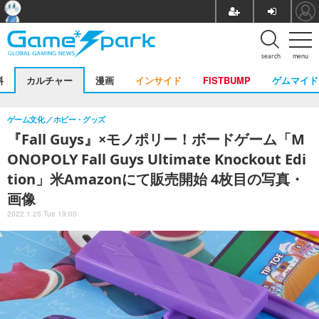
search
menu
料
カルチャー
漫画
インサイド
FISTBUMP
ゲムマイド
ゲーム文化
ホビー・グッズ
『Fall Guys』×モノポリー！ボードゲーム「M
ONOPOLY Fall Guys Ultimate Knockout Edi
tion」米Amazonにて販売開始 4枚目の写真・
画像
2022.1.25 Tue 19:00