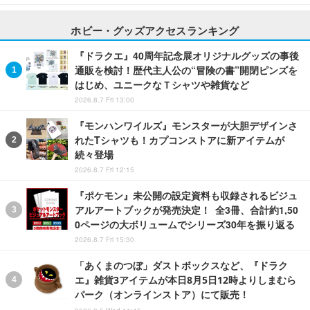
ホビー・グッズアクセスランキング
『ドラクエ』40周年記念展オリジナルグッズの事後
通販を検討！歴代主人公の“冒険の書”開閉ピンズを
はじめ、ユニークなＴシャツや雑貨など
2026.8.7 Fri 13:00
『モンハンワイルズ』モンスターが大胆デザインさ
れたTシャツも！カプコンストアに新アイテムが
続々登場
2026.8.7 Fri 12:15
『ポケモン』未公開の設定資料も収録されるビジュ
アルアートブックが発売決定！ 全3冊、合計約1,50
0ページの大ボリュームでシリーズ30年を振り返る
2026.8.7 Fri 15:30
「あくまのつぼ」ダストボックスなど、『ドラク
エ』雑貨3アイテムが本日8月5日12時よりしまむら
パーク（オンラインストア）にて販売！