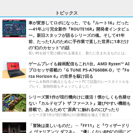
トピックス
車が変形してロボになった、でも『ルート16』だった
―41年ぶり完全新作『ROUTE16R』開発者インタビュ
ー。新旧スタッフが語るシリーズの魂。そして41年
前、たった1人のために手作業で直した世界に1本だけ
の“幻のカセット”の話
長い時を経て受け継がれる過去と、新たに生まれるものとは。
ゲームプレイも録画配信もこれ1台。AMD Ryzen™ AI
プロセッサ搭載の「G TUNE P5-A7G60BK-D」で『Fo
rza Horizon 6』の世界を駆け回る
ゲーム＆制作の拠点となるノートPCで話題のレースタイトルを
プレイ。放熱性能もチェックしました！
シリーズ第1作が現行機向けに復活！懐かしくも色褪せ
ない『カルドセプト ザ ファースト』遊びやすい機能も
搭載で、あらためて“原典”に触れるのにぴったり
シリーズ第1作が現行機向けの新機能を備えて復活！
「冒険は楽しいものだ」 ─『FF11』と『ウィザードリ
ィ ヴァリアンツ ダフネ』、"優しくないRPG"の沼にど