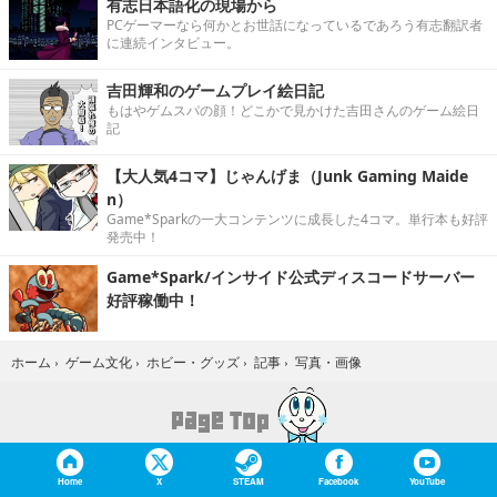
有志日本語化の現場から
PCゲーマーなら何かとお世話になっているであろう有志翻訳者
に連続インタビュー。
吉田輝和のゲームプレイ絵日記
もはやゲムスパの顔！どこかで見かけた吉田さんのゲーム絵日
記
【大人気4コマ】じゃんげま（Junk Gaming Maide
n）
Game*Sparkの一大コンテンツに成長した4コマ。単行本も好評
発売中！
Game*Spark/インサイド公式ディスコードサーバー
好評稼働中！
写真・画像
ホーム
›
ゲーム文化
›
ホビー・グッズ
›
記事
›
Home
X
STEAM
Facebook
YouTube