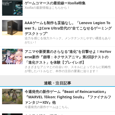
ゲームコマースの最前線ーXsolla特集
Xsollaの最新情報はこちらから！
AAAゲームも制作も妥協なし。「Lenovo Legion To
wer 5」はCore Ultra世代の“全てこなせるゲーミング
デスクトップ”
迫力を感じる強力スペック。メンテナンスしやすい構造もあり
がたい！
アニマや新要素のさらなる“進化”を目撃せよ！HoYov
erse新作『崩壊：ネクサスアニマ』第2回βテストの
「進化テスト」を体験【プレイレポ】
さまざまなアニマとの出会いや、スキルによってさらに戦略性
が増したバトルなど、本作の注目の要素に迫ります！
連載・注目記事
今週発売の新作ゲーム『Beast of Reincarnation』
『MARVEL Tōkon: Fighting Souls』『ファイナルフ
ァンタジーXIV』他
今週発売の新作ゲームはこちら。