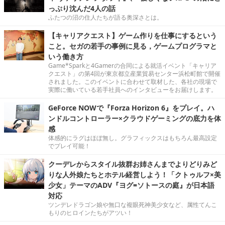
っぷり沈んだ4人の話
ふたつの沼の住人たちが語る奥深さとは。
【キャリアクエスト】ゲーム作りを仕事にするという
こと。セガの若手の事例に見る，ゲームプログラマと
いう働き方
Game*Sparkと4Gamerの合同による就活イベント「キャリア
クエスト」の第4回が東京都立産業貿易センター浜松町館で開催
されました。このイベントに合わせて取材した、各社の現場で
実際に働いている若手社員へのインタビューをお届けします。
GeForce NOWで『Forza Horizon 6』をプレイ。ハ
ンドルコントローラー×クラウドゲーミングの底力を体
感
体感的にラグはほぼ無し。グラフィックスはもちろん最高設定
でプレイ可能！
クーデレからスタイル抜群お姉さんまでよりどりみど
りな人外娘たちとホテル経営しよう！「クトゥルフ×美
少女」テーマのADV『ヨグ=ソトースの庭』が日本語
対応
ツンデレドラゴン娘や無口な複眼死神美少女など、属性てんこ
もりのヒロインたちがアツい！