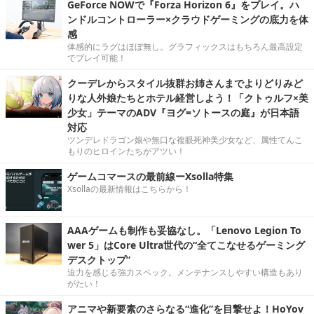
GeForce NOWで『Forza Horizon 6』をプレイ。ハ
ンドルコントローラー×クラウドゲーミングの底力を体
感
体感的にラグはほぼ無し。グラフィックスはもちろん最高設定
でプレイ可能！
クーデレからスタイル抜群お姉さんまでよりどりみど
りな人外娘たちとホテル経営しよう！「クトゥルフ×美
少女」テーマのADV『ヨグ=ソトースの庭』が日本語
対応
ツンデレドラゴン娘や無口な複眼死神美少女など、属性てんこ
もりのヒロインたちがアツい！
ゲームコマースの最前線ーXsolla特集
Xsollaの最新情報はこちらから！
AAAゲームも制作も妥協なし。「Lenovo Legion To
wer 5」はCore Ultra世代の“全てこなせるゲーミング
デスクトップ”
迫力を感じる強力スペック。メンテナンスしやすい構造もあり
がたい！
アニマや新要素のさらなる“進化”を目撃せよ！HoYov