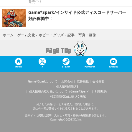
発売中！
Game*Spark/インサイド公式ディスコードサーバー
好評稼働中！
写真・画像
ホーム
›
ゲーム文化
›
ホビー・グッズ
›
記事
›
Home
X
STEAM
Facebook
YouTube
Game*Sparkについて
お問合せ
広告掲載
会社概要
個人情報保護方針
個人情報の取り扱いについて（Game*Spark）
利用規約
特定商取引法に基づく表記
紹介した商品/サービスを購入、契約した場合に、
売上の一部が弊社サイトに還元されることがあります。
当サイトに掲載の記事・見出し・写真・画像の無断転載を禁じます。
Copyright © 2026 IID, Inc.