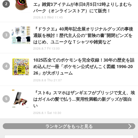
エ』雑貨3アイテムが本日8月5日12時よりしまむら
パーク（オンラインストア）にて販売！
2026.8.5 Wed 11:45
『ドラクエ』40周年記念展オリジナルグッズの事後
通販を検討！歴代主人公の“冒険の書”開閉ピンズを
はじめ、ユニークなＴシャツや雑貨など
2026.8.7 Fri 13:00
1025匹全てのポケモンを完全収録！30年の歴史を詰
め込んだ一冊「ポケモン公式ぜんこく図鑑 1996-20
26」が大ボリューム
2026.8.6 Thu 21:07
『スト6』スマホはザンギエフがブリッジで支え、埃
はガイルの髪で払う…実用性満載の新グッズが面白
い
2026.8.1 Sat 10:30
ランキングをもっと見る