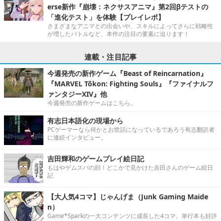
erse新作『崩壊：ネクサスアニマ』第2回βテストの
「進化テスト」を体験【プレイレポ】
さまざまなアニマとの出会いや、スキルによってさらに戦略性
が増したバトルなど、本作の注目の要素に迫ります！
連載・注目記事
今週発売の新作ゲーム『Beast of Reincarnation』
『MARVEL Tōkon: Fighting Souls』『ファイナルフ
ァンタジーXIV』他
今週発売の新作ゲームはこちら。
有志日本語化の現場から
PCゲーマーなら何かとお世話になっているであろう有志翻訳者
に連続インタビュー。
吉田輝和のゲームプレイ絵日記
もはやゲムスパの顔！どこかで見かけた吉田さんのゲーム絵日
記
【大人気4コマ】じゃんげま（Junk Gaming Maide
n）
Game*Sparkの一大コンテンツに成長した4コマ。単行本も好評