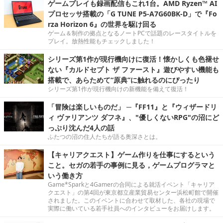
ゲームプレイも録画配信もこれ1台。AMD Ryzen™ AI
プロセッサ搭載の「G TUNE P5-A7G60BK-D」で『Fo
rza Horizon 6』の世界を駆け回る
ゲーム＆制作の拠点となるノートPCで話題のレースタイトルを
プレイ。放熱性能もチェックしました！
シリーズ第1作が現行機向けに復活！懐かしくも色褪せ
ない『カルドセプト ザ ファースト』遊びやすい機能も
搭載で、あらためて“原典”に触れるのにぴったり
シリーズ第1作が現行機向けの新機能を備えて復活！
「冒険は楽しいものだ」 ─『FF11』と『ウィザードリ
ィ ヴァリアンツ ダフネ』、"優しくないRPG"の沼にど
っぷり沈んだ4人の話
ふたつの沼の住人たちが語る奥深さとは。
【キャリアクエスト】ゲーム作りを仕事にするという
こと。セガの若手の事例に見る，ゲームプログラマと
いう働き方
Game*Sparkと4Gamerの合同による就活イベント「キャリア
クエスト」の第4回が東京都立産業貿易センター浜松町館で開催
されました。このイベントに合わせて取材した、各社の現場で
実際に働いている若手社員へのインタビューをお届けします。