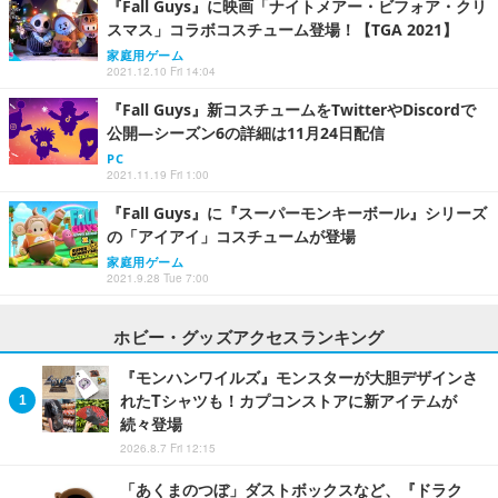
『Fall Guys』に映画「ナイトメアー・ビフォア・クリ
スマス」コラボコスチューム登場！【TGA 2021】
家庭用ゲーム
2021.12.10 Fri 14:04
『Fall Guys』新コスチュームをTwitterやDiscordで
公開―シーズン6の詳細は11月24日配信
PC
2021.11.19 Fri 1:00
『Fall Guys』に『スーパーモンキーボール』シリーズ
の「アイアイ」コスチュームが登場
家庭用ゲーム
2021.9.28 Tue 7:00
ホビー・グッズアクセスランキング
『モンハンワイルズ』モンスターが大胆デザインさ
れたTシャツも！カプコンストアに新アイテムが
続々登場
2026.8.7 Fri 12:15
「あくまのつぼ」ダストボックスなど、『ドラク