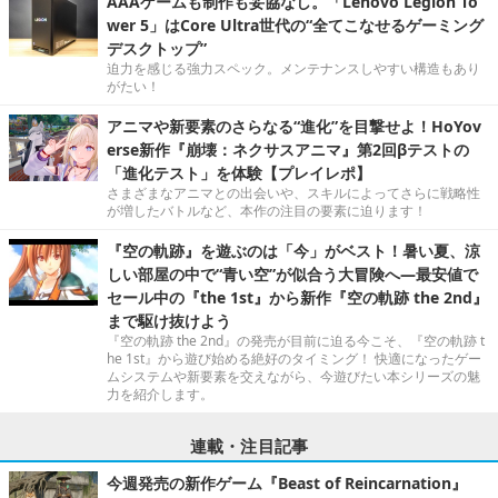
AAAゲームも制作も妥協なし。「Lenovo Legion To
wer 5」はCore Ultra世代の“全てこなせるゲーミング
デスクトップ”
迫力を感じる強力スペック。メンテナンスしやすい構造もあり
がたい！
アニマや新要素のさらなる“進化”を目撃せよ！HoYov
erse新作『崩壊：ネクサスアニマ』第2回βテストの
「進化テスト」を体験【プレイレポ】
さまざまなアニマとの出会いや、スキルによってさらに戦略性
が増したバトルなど、本作の注目の要素に迫ります！
『空の軌跡』を遊ぶのは「今」がベスト！暑い夏、涼
しい部屋の中で“青い空”が似合う大冒険へ―最安値で
セール中の『the 1st』から新作『空の軌跡 the 2nd』
まで駆け抜けよう
『空の軌跡 the 2nd』の発売が目前に迫る今こそ、『空の軌跡 t
he 1st』から遊び始める絶好のタイミング！ 快適になったゲー
ムシステムや新要素を交えながら、今遊びたい本シリーズの魅
力を紹介します。
連載・注目記事
今週発売の新作ゲーム『Beast of Reincarnation』