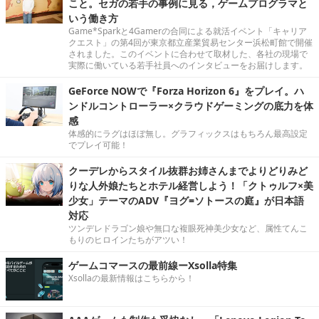
こと。セガの若手の事例に見る，ゲームプログラマと
いう働き方
Game*Sparkと4Gamerの合同による就活イベント「キャリア
クエスト」の第4回が東京都立産業貿易センター浜松町館で開催
されました。このイベントに合わせて取材した、各社の現場で
実際に働いている若手社員へのインタビューをお届けします。
GeForce NOWで『Forza Horizon 6』をプレイ。ハ
ンドルコントローラー×クラウドゲーミングの底力を体
感
体感的にラグはほぼ無し。グラフィックスはもちろん最高設定
でプレイ可能！
クーデレからスタイル抜群お姉さんまでよりどりみど
りな人外娘たちとホテル経営しよう！「クトゥルフ×美
少女」テーマのADV『ヨグ=ソトースの庭』が日本語
対応
ツンデレドラゴン娘や無口な複眼死神美少女など、属性てんこ
もりのヒロインたちがアツい！
ゲームコマースの最前線ーXsolla特集
Xsollaの最新情報はこちらから！