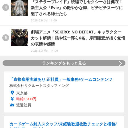
『ステラーブレイド』続編でもセクシーさは健在！
新主人公「Evie」の艶やかな脚、ピチピチスーツに
魅了される紳士たち
2026.6.6 Sat 11:00
劇場アニメ「SEKIRO: NO DEFEAT」キャラクター
カット解禁！狼や弦一郎ら6名、岸田隆宏が描く覚悟
の表情や感情
2026.8.3 Mon 14:00
ランキングをもっと見る
「直接雇用実績あり:正社員」一般事務/ゲームコンテンツ
株式会社リクルートスタッフィング
東京都
時給1,900円
派遣社員
カードゲーム封入スタッフ/未経験歓迎枚数チェックと梱包/