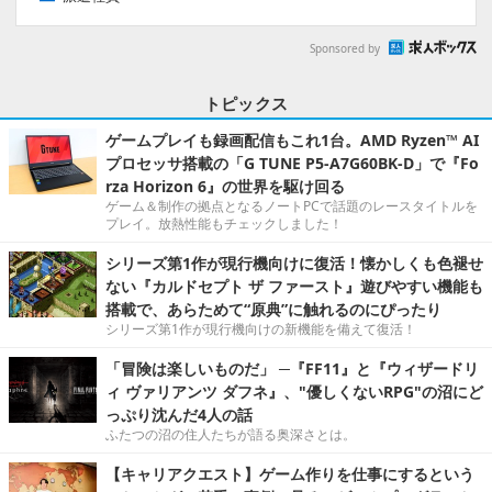
Sponsored by
トピックス
ゲームプレイも録画配信もこれ1台。AMD Ryzen™ AI
プロセッサ搭載の「G TUNE P5-A7G60BK-D」で『Fo
rza Horizon 6』の世界を駆け回る
ゲーム＆制作の拠点となるノートPCで話題のレースタイトルを
プレイ。放熱性能もチェックしました！
シリーズ第1作が現行機向けに復活！懐かしくも色褪せ
ない『カルドセプト ザ ファースト』遊びやすい機能も
搭載で、あらためて“原典”に触れるのにぴったり
シリーズ第1作が現行機向けの新機能を備えて復活！
「冒険は楽しいものだ」 ─『FF11』と『ウィザードリ
ィ ヴァリアンツ ダフネ』、"優しくないRPG"の沼にど
っぷり沈んだ4人の話
ふたつの沼の住人たちが語る奥深さとは。
【キャリアクエスト】ゲーム作りを仕事にするという