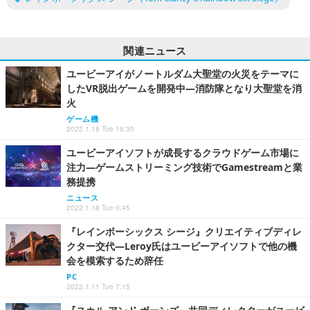
関連ニュース
ユービーアイがノートルダム大聖堂の火災をテーマに
したVR脱出ゲームを開発中―消防隊となり大聖堂を消
火
ゲーム機
2022.1.18 Tue 18:30
ユービーアイソフトが成長するクラウドゲーム市場に
注力―ゲームストリーミング技術でGamestreamと業
務提携
ニュース
2022.1.18 Tue 0:45
『レインボーシックス シージ』クリエイティブディレ
クター交代―Leroy氏はユービーアイソフトで他の機
会を模索するため辞任
PC
2022.1.11 Tue 7:15