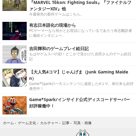
『MARVEL Tōkon: Fighting Souls』『ファイナルフ
ァンタジーXIV』他
今週発売の新作ゲームはこちら。
有志日本語化の現場から
PCゲーマーなら何かとお世話になっているであろう有志翻訳者
に連続インタビュー。
吉田輝和のゲームプレイ絵日記
もはやゲムスパの顔！どこかで見かけた吉田さんのゲーム絵日
記
【大人気4コマ】じゃんげま（Junk Gaming Maide
n）
Game*Sparkの一大コンテンツに成長した4コマ。単行本も好評
発売中！
Game*Spark/インサイド公式ディスコードサーバー
好評稼働中！
写真・画像
ホーム
›
ゲーム文化
›
カルチャー
›
記事
›