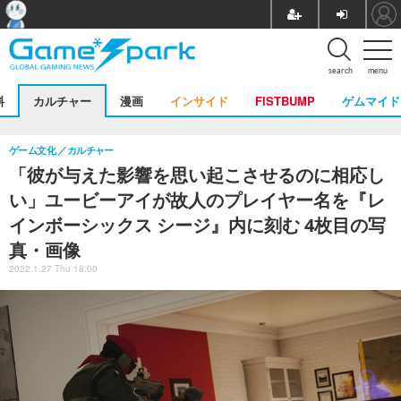
search
menu
料
カルチャー
漫画
インサイド
FISTBUMP
ゲムマイド
ゲーム文化
カルチャー
「彼が与えた影響を思い起こさせるのに相応し
い」ユービーアイが故人のプレイヤー名を『レ
インボーシックス シージ』内に刻む 4枚目の写
真・画像
2022.1.27 Thu 18:00