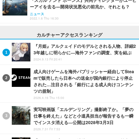
『スカル アンド ボーンズ』共同ディレクターがユービ
ーアイを去る―開発状況悪化の前兆か、それとも？
ニュース
2022.1.6 Thu 16:30
カルチャーアクセスランキング
『月姫』アルクェイドのモデルとされる人物、詳細2
3年越しに明らかに―海外ファンの調査、実を結ぶ
2024.9.13 Fri 20:41
成人向けゲームを海外パブリッシャー経由してStea
mで販売したら日本への送金が国内銀行により停止
された…注目される「銀行による成人向けコンテン
ツの規制」
2026.4.16 Thu 15:00
実写映画版「エルデンリング」撮影終了か。「夢の
仕事を終えた」などと小道具担当が報告するも一瞬
でインスタ消える―公開は2028年3月3日
2026.7.31 Fri 7:53