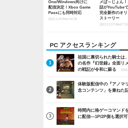
One/Windows向けに
メば～じょん！
配信決定！Xbox Game
話がYouTube
Passにも同時対応
完全新作のオリ
ストーリー
2022.1.19 Wed 14:30
2021.11.17 Wed 7:15
PC アクセスランキング
祖国に裏切られた騎士は、
の名作『幻世録』全面リ
の戦記が令和に蘇る
2026.
体験版配信中の『アノマリ
念コンテンツ」を兼ねた
時間内に格ゲーコマンドを入
に配信―1P/2P側も選択