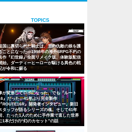
TOPICS
祖国に裏切られた騎士は、王の仇敵の娘を護
ることになった―1998年の海外SRPG不朽の
名作『幻世録』全面リメイク版、体験版配信
開始。ダーティーヒーローが駆ける異色の戦
記が令和に蘇る
車が変形してロボになった、でも『ルート
16』だった―41年ぶり完全新作
『ROUTE16R』開発者インタビュー。新旧
スタッフが語るシリーズの魂。そして41年
前、たった1人のために手作業で直した世界
に1本だけの“幻のカセット”の話