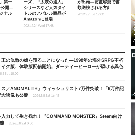
」第一
ーズ、『太鼓の達人』
が出頭―窃盗容疑で書
で公開―
シリーズなど人気タイ
類送検される方針
ジナル
トルのアパレル商品が
2019.5.7 Tue 19:00
Amazonに登場
2021.2.24 Wed 17:48
王の仇敵の娘を護ることになった―1998年の海外SRPG不朽
メイク版、体験版配信開始。ダーティーヒーローが駆ける異色
8.8 Sat 18:00
ス／ANOMALITH』ウィッシュリスト7万件突破！「6万件記
記念映像も公開
2026.8.8 Sat 16:45
力して生き残れ！『COMMAND MONSTER』Steam向け
可能
2026.8.8 Sat 0:30