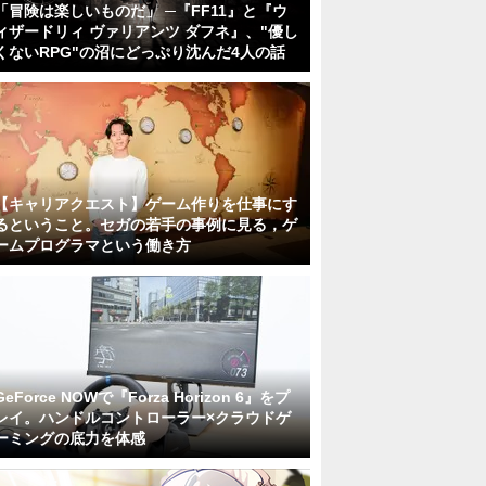
「冒険は楽しいものだ」 ─『FF11』と『ウ
ィザードリィ ヴァリアンツ ダフネ』、"優し
くないRPG"の沼にどっぷり沈んだ4人の話
【キャリアクエスト】ゲーム作りを仕事にす
るということ。セガの若手の事例に見る，ゲ
ームプログラマという働き方
GeForce NOWで『Forza Horizon 6』をプ
レイ。ハンドルコントローラー×クラウドゲ
ーミングの底力を体感