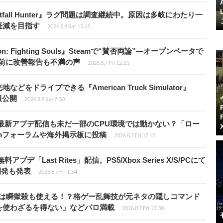
fall Hunter』ラグ問題は調査継続中。原因は多岐にわたり一
軽減を目指す
2026.8.8 Sat 15:45
: Fighting Souls』Steamで“賛否両論”―オープンベータで
前に改善報告も不満の声
2026.8.7 Fri 12:21
ドライブできる『American Truck Simulator』
情報公開
2026.8.8 Sat 7:30
最新アプデ配信も未だ一部のCPU環境では動かない？「ロー
amフォーラムや海外掲示板に投稿
2026.8.7 Fri 17:45
Last Rites」配信。PS5/Xbox Series X/S/PCにて
開発も発表
2026.8.7 Fri 1:54
プールは瞬獄殺も使える！？格ゲー乱舞技が元ネタの隠しコマンド
を使わざるを得ない」などパロ満載
2026.8.7 Fri 13:30