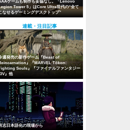
AAAゲームも制作も妥協なし。「Lenovo
Legion Tower 5」はCore Ultra世代の“全て
こなせるゲーミングデスクトップ”
連載・注目記事
今週発売の新作ゲーム『Beast of
Reincarnation』『MARVEL Tōkon:
Fighting Souls』『ファイナルファンタジー
XIV』他
有志日本語化の現場から