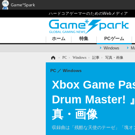
Game*Spark
ハードコアゲーマーのためのWebメディア
ホーム
特集
PCゲーム
Windows
M
ホーム
›
PC
›
Windows
›
記事
›
写真・画像
PC
Windows
Xbox Game
Drum Maste
真・画像
収録曲は「残酷な天使のテーゼ」「塊オン