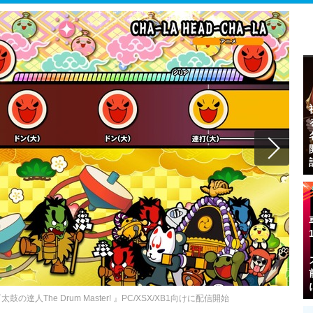
太鼓の達人The Drum Master! 』PC/XSX/XB1向けに配信開始