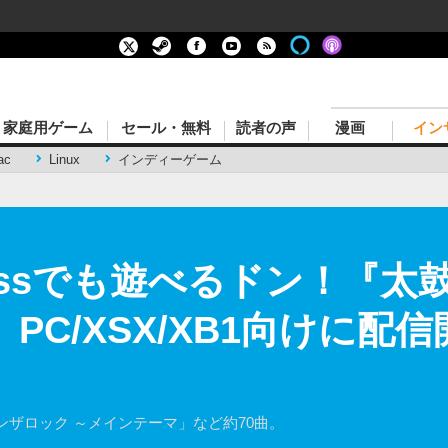
家庭用ゲーム
セール・無料
読者の声
漫画
イン
ac
Linux
インディーゲーム
 Passでも遊べるドン！『太
r! 』PC/XSX/XB1向けに
ザロック ～メインテーマ」など約70曲。