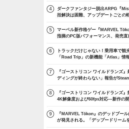
ダークファンタジー脱出ARPG『Mist
括解決は困難、アップデートごとの
マーベル新作格ゲー『MARVEL Tōkon
指摘のPC版パフォーマンス、発売直
トラックだけじゃない！乗用車で観光地などを
「Road Trip」の新機能「Atlas」
『ゴーストリコン ワイルドランズ』
ディングが終わらない」報告がSte
『ゴーストリコン ワイルドランズ』無料アプデ「
4K解像度および60fps対応―新作の
『MARVEL Tōkon』のデッド
が発見される。「デップードリーム