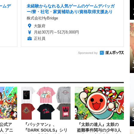
ームデ
未経験からなれる人気ゲームのゲームデバッガ
ー/寮・社宅・家賃補助あり/資格取得支援あり
株式会社HyBridge
大阪府
月給30万円～51万8,000円
正社員
Sponsored by
公式ア
『パックマン』、
『太鼓の達人』太鼓の
人 アニ
『DARK SOULS』シリ
盗難事件関与の少年3人