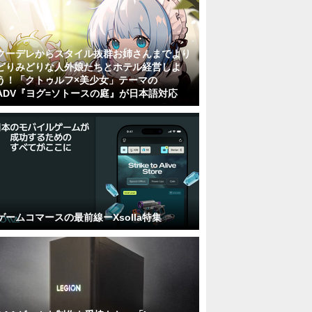
クーデレからスタイル抜群お姉さんまでより
どりみどりな人外娘たちとホテル経営しよ
う！「クトゥルフ×美少女」テーマの
ADV『ヨグ=ソトースの庭』が日本語対応
ゲームコマースの最前線ーXsolla特集