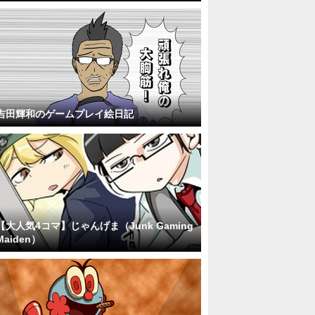
吉田輝和のゲームプレイ絵日記
【大人気4コマ】じゃんげま（Junk Gaming
Maiden）