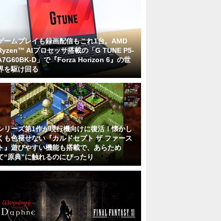
ゲームプレイも録画配信もこれ1台。AMD
Ryzen™ AIプロセッサ搭載の「G TUNE P5-
A7G60BK-D」で『Forza Horizon 6』の世
界を駆け回る
シリーズ第1作が現行機向けに復活！懐かし
くも色褪せない『カルドセプト ザ ファース
ト』遊びやすい機能も搭載で、あらため
て“原典”に触れるのにぴったり