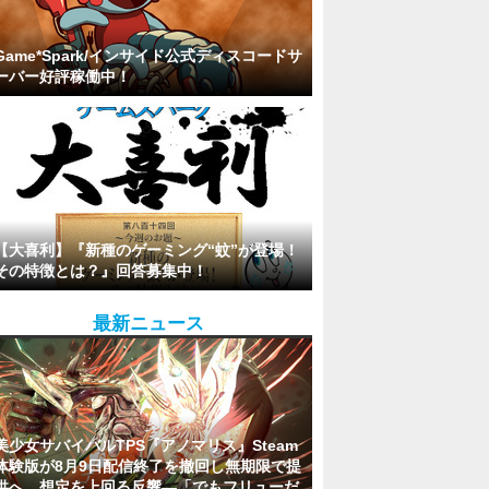
Game*Spark/インサイド公式ディスコードサ
ーバー好評稼働中！
【大喜利】『新種のゲーミング“蚊”が登場！
その特徴とは？』回答募集中！
最新ニュース
美少女サバイバルTPS『アノマリス』Steam
体験版が8月9日配信終了を撤回し無期限で提
供へ。想定を上回る反響―「でもフリューだ