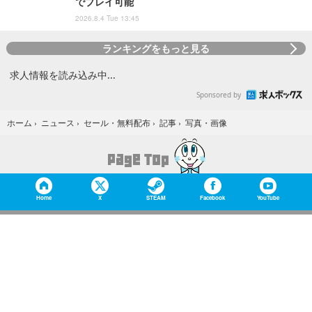
でプレイ可能
2026.8.4 Tue 13:45
ランキングをもっと見る
通訳/ゲーム開発・配信会社での翻訳・通訳のお仕事/駅近/通
訳/翻訳
株式会社パソナ
東京都
月給34万200円
派遣社員
ゲーム/システムエンジニア/基本設計/ゲーム会社/Windows
株式会社スタッフサービス
大阪府
月給23万円～55万円
正社員