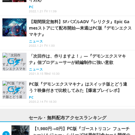
PC
2022.1.21 Fri 11:09
【期間限定無料】SFパズルADV『レリクタ』Epic Ga
mesストアにて配布開始―来週はPC版『デモンエクス
マキナ』
ニュース
2022.1.21 Fri 1:00
「次回作は、作りますよ！」―『デモンエクスマキ
ナ』佃プロデューサーが続編制作に強い意欲
ニュース
2021.9.15 Wed 10:30
PC版『デモンエクスマキナ』はスイッチ版とどう違
う？映像付きで比較してみた【爆速プレイレポ】
PC
2020.2.14 Fri 18:30
セール・無料配布アクセスランキング
【1,980円→0円】PC版『ゴーストリコン フューチ
ャーソルジャー』シリーズ25周年記念セール開催の