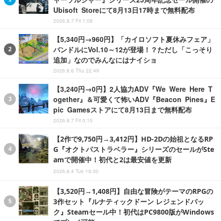
Ubisoft Storeにて8月13日17時まで無料配布
2026.8.7 Fri 1:08
【5,340円→960円】「カイロソフト夏休みフェア」
バンドルにVol.10～12が登場！？ただし「こっそり
追加」なのでみんなにはナイショ
2026.8.6 Thu 22:49
【3,240円→0円】2人協力ADV『We Were Here T
ogether』＆可愛くて怖いADV『Beacon Pines』E
pic Gamesストアにて8月13日まで無料配布
2026.8.7 Fri 0:10
【2作で9,750円→3,412円】HD-2Dの始祖となるRP
G『オクトパストラベラー』シリーズのセールがSte
amで開催中！初代と2は最安値を更新
2026.8.4 Tue 19:30
【3,520円→1,408円】自由な冒険がテーマのRPGの
3作セット『ルナティックドーン レジェンドパッ
ク』Steamセール中！初代はPC9800版がWindows