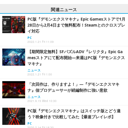
関連ニュース
PC版『デモンエクスマキナ』Epic Gamesストアで1月
28日から2月4日まで無料配布！Steamとのクロスプレ
イ対応
PC
2022.1.21 Fri 11:09
【期間限定無料】SFパズルADV『レリクタ』Epic Ga
mesストアにて配布開始―来週はPC版『デモンエクス
マキナ』
ニュース
2022.1.21 Fri 1:00
「次回作は、作りますよ！」―『デモンエクスマキ
ナ』佃プロデューサーが続編制作に強い意欲
ニュース
2021.9.15 Wed 10:30
PC版『デモンエクスマキナ』はスイッチ版とどう違
う？映像付きで比較してみた【爆速プレイレポ】
PC
2020.2.14 Fri 18:30