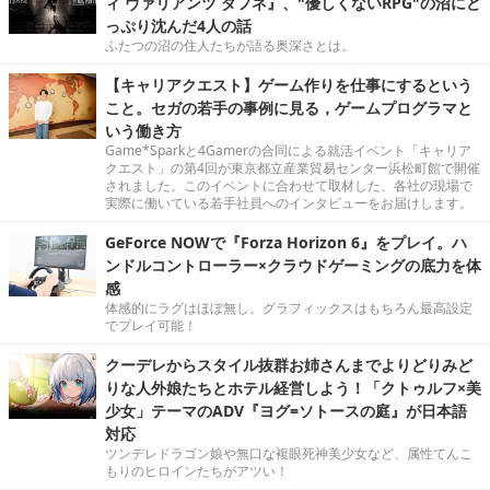
ィ ヴァリアンツ ダフネ』、"優しくないRPG"の沼にど
っぷり沈んだ4人の話
ふたつの沼の住人たちが語る奥深さとは。
【キャリアクエスト】ゲーム作りを仕事にするという
こと。セガの若手の事例に見る，ゲームプログラマと
いう働き方
Game*Sparkと4Gamerの合同による就活イベント「キャリア
クエスト」の第4回が東京都立産業貿易センター浜松町館で開催
されました。このイベントに合わせて取材した、各社の現場で
実際に働いている若手社員へのインタビューをお届けします。
GeForce NOWで『Forza Horizon 6』をプレイ。ハ
ンドルコントローラー×クラウドゲーミングの底力を体
感
体感的にラグはほぼ無し。グラフィックスはもちろん最高設定
でプレイ可能！
クーデレからスタイル抜群お姉さんまでよりどりみど
りな人外娘たちとホテル経営しよう！「クトゥルフ×美
少女」テーマのADV『ヨグ=ソトースの庭』が日本語
対応
ツンデレドラゴン娘や無口な複眼死神美少女など、属性てんこ
もりのヒロインたちがアツい！