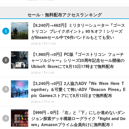
セール・無料配布アクセスランキング
【9,240円→462円】ミリタリーシューター『ゴース
トリコン ブレイクポイント』95％オフ！シリーズ
がSteamセール中で6作バンドルもとても安い
2026.8.7 Fri 11:00
【1,980円→0円】PC版『ゴーストリコン フューチ
ャーソルジャー』シリーズ25周年記念セール開催の
Ubisoft Storeにて8月13日17時まで無料配布
2026.8.7 Fri 1:08
【3,240円→0円】2人協力ADV『We Were Here T
ogether』＆可愛くて怖いADV『Beacon Pines』E
pic Gamesストアにて8月13日まで無料配布
2026.8.7 Fri 0:10
【999円→0円】「右」と「下」にしか進めないダン
ジョン探索デッキ構築ローグライク『Right and Do
wn』Amazonプライム会員向けに無料配布！