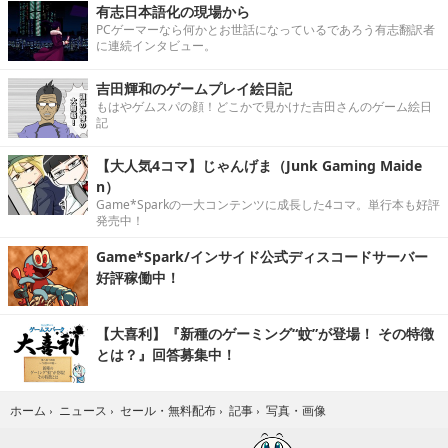
有志日本語化の現場から
PCゲーマーなら何かとお世話になっているであろう有志翻訳者
に連続インタビュー。
吉田輝和のゲームプレイ絵日記
もはやゲムスパの顔！どこかで見かけた吉田さんのゲーム絵日
記
【大人気4コマ】じゃんげま（Junk Gaming Maide
n）
Game*Sparkの一大コンテンツに成長した4コマ。単行本も好評
発売中！
Game*Spark/インサイド公式ディスコードサーバー
好評稼働中！
【大喜利】『新種のゲーミング“蚊”が登場！ その特徴
とは？』回答募集中！
写真・画像
ホーム
›
ニュース
›
セール・無料配布
›
記事
›