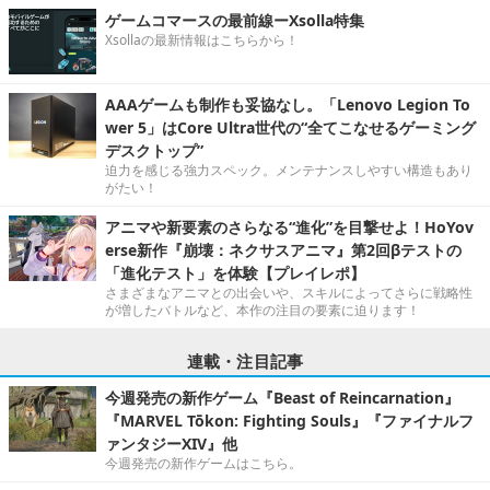
ゲームコマースの最前線ーXsolla特集
Xsollaの最新情報はこちらから！
AAAゲームも制作も妥協なし。「Lenovo Legion To
wer 5」はCore Ultra世代の“全てこなせるゲーミング
デスクトップ”
迫力を感じる強力スペック。メンテナンスしやすい構造もあり
がたい！
アニマや新要素のさらなる“進化”を目撃せよ！HoYov
erse新作『崩壊：ネクサスアニマ』第2回βテストの
「進化テスト」を体験【プレイレポ】
さまざまなアニマとの出会いや、スキルによってさらに戦略性
が増したバトルなど、本作の注目の要素に迫ります！
連載・注目記事
今週発売の新作ゲーム『Beast of Reincarnation』
『MARVEL Tōkon: Fighting Souls』『ファイナルフ
ァンタジーXIV』他
今週発売の新作ゲームはこちら。