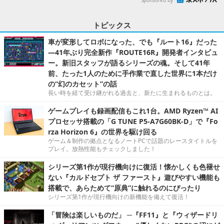
トピックス
車が変形してロボになった、でも『ルート16』だった
―41年ぶり完全新作『ROUTE16R』開発者インタビュ
ー。新旧スタッフが語るシリーズの魂。そして41年
前、たった1人のために手作業で直した世界に1本だけ
の“幻のカセット”の話
長い時を経て受け継がれる過去と、新たに生まれるものとは。
ゲームプレイも録画配信もこれ1台。AMD Ryzen™ AI
プロセッサ搭載の「G TUNE P5-A7G60BK-D」で『Fo
rza Horizon 6』の世界を駆け回る
ゲーム＆制作の拠点となるノートPCで話題のレースタイトルを
プレイ。放熱性能もチェックしました！
シリーズ第1作が現行機向けに復活！懐かしくも色褪せ
ない『カルドセプト ザ ファースト』遊びやすい機能も
搭載で、あらためて“原典”に触れるのにぴったり
シリーズ第1作が現行機向けの新機能を備えて復活！
「冒険は楽しいものだ」 ─『FF11』と『ウィザードリ