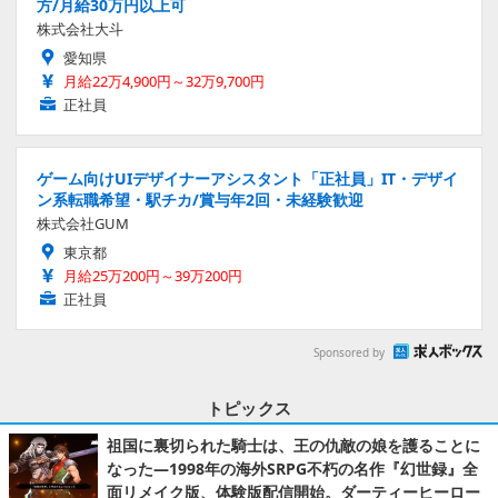
方/月給30万円以上可
株式会社大斗
愛知県
月給22万4,900円～32万9,700円
正社員
ゲーム向けUIデザイナーアシスタント「正社員」IT・デザイ
ン系転職希望・駅チカ/賞与年2回・未経験歓迎
株式会社GUM
東京都
月給25万200円～39万200円
正社員
Sponsored by
トピックス
祖国に裏切られた騎士は、王の仇敵の娘を護ることに
なった―1998年の海外SRPG不朽の名作『幻世録』全
面リメイク版、体験版配信開始。ダーティーヒーロー