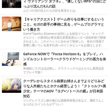
ィ ヴァリアンツ ダフネ』、"優しくないRPG"の沼にど
っぷり沈んだ4人の話
ふたつの沼の住人たちが語る奥深さとは。
【キャリアクエスト】ゲーム作りを仕事にするという
こと。セガの若手の事例に見る，ゲームプログラマと
いう働き方
Game*Sparkと4Gamerの合同による就活イベント「キャリア
クエスト」の第4回が東京都立産業貿易センター浜松町館で開催
されました。このイベントに合わせて取材した、各社の現場で
実際に働いている若手社員へのインタビューをお届けします。
GeForce NOWで『Forza Horizon 6』をプレイ。ハ
ンドルコントローラー×クラウドゲーミングの底力を体
感
体感的にラグはほぼ無し。グラフィックスはもちろん最高設定
でプレイ可能！
クーデレからスタイル抜群お姉さんまでよりどりみど
りな人外娘たちとホテル経営しよう！「クトゥルフ×美
少女」テーマのADV『ヨグ=ソトースの庭』が日本語
対応
ツンデレドラゴン娘や無口な複眼死神美少女など、属性てんこ
もりのヒロインたちがアツい！