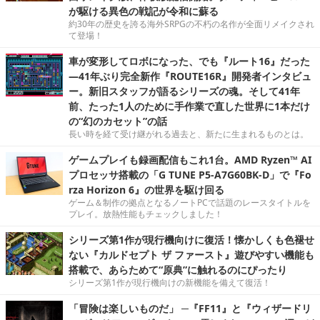
が駆ける異色の戦記が令和に蘇る
約30年の歴史を誇る海外SRPGの不朽の名作が全面リメイクされ
て登場！
車が変形してロボになった、でも『ルート16』だった
―41年ぶり完全新作『ROUTE16R』開発者インタビュ
ー。新旧スタッフが語るシリーズの魂。そして41年
前、たった1人のために手作業で直した世界に1本だけ
の“幻のカセット”の話
長い時を経て受け継がれる過去と、新たに生まれるものとは。
ゲームプレイも録画配信もこれ1台。AMD Ryzen™ AI
プロセッサ搭載の「G TUNE P5-A7G60BK-D」で『Fo
rza Horizon 6』の世界を駆け回る
ゲーム＆制作の拠点となるノートPCで話題のレースタイトルを
プレイ。放熱性能もチェックしました！
シリーズ第1作が現行機向けに復活！懐かしくも色褪せ
ない『カルドセプト ザ ファースト』遊びやすい機能も
搭載で、あらためて“原典”に触れるのにぴったり
シリーズ第1作が現行機向けの新機能を備えて復活！
「冒険は楽しいものだ」 ─『FF11』と『ウィザードリ