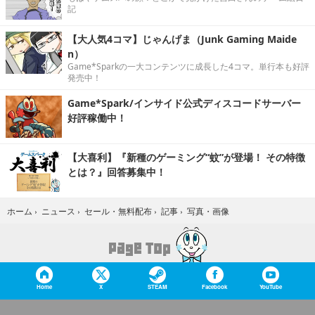
記
【大人気4コマ】じゃんげま（Junk Gaming Maide
n）
Game*Sparkの一大コンテンツに成長した4コマ。単行本も好評
発売中！
Game*Spark/インサイド公式ディスコードサーバー
好評稼働中！
【大喜利】『新種のゲーミング“蚊”が登場！ その特徴
とは？』回答募集中！
写真・画像
ホーム
›
ニュース
›
セール・無料配布
›
記事
›
Home
X
STEAM
Facebook
YouTube