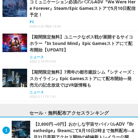
コミュニケーション必須のパズルADV『We Were Her
e Forever』Steam/Epic Gamesストアで5月10日配信
予定！
PC
2022.3.23 Wed 13:05
【期間限定無料】ユニークなボス戦が展開するサイコ
ホラー『In Sound Mind』Epic Gamesストアにて配
布開始【UPDATE】
ニュース
2022.3.18 Fri 0:00
【期間限定無料】7周年の都市建設シム『シティーズ：
スカイライン』Epic Gamesストアにて配布開始―発
売元の記念放送ではVR版情報も
ニュース
2022.3.11 Fri 1:01
セール・無料配布アクセスランキング
【2,800円→0円】おかしな宇宙サバイバルADV『Br
eathedge』Steamにて8月10日2時まで無料配布―8
月31日早期アクセス開始の続編新トレイラー公開