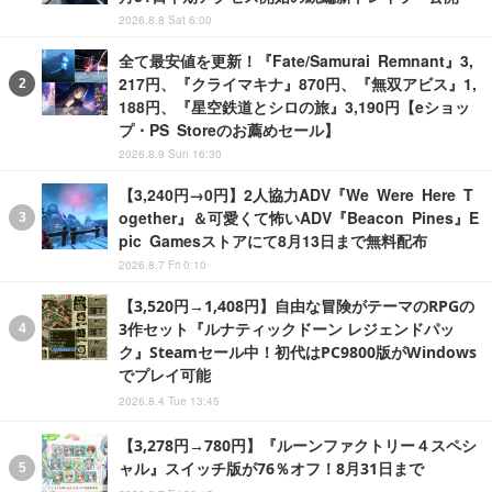
2026.8.8 Sat 6:00
全て最安値を更新！『Fate/Samurai Remnant』3,
217円、『クライマキナ』870円、『無双アビス』1,
188円、『星空鉄道とシロの旅』3,190円【eショッ
プ・PS Storeのお薦めセール】
2026.8.9 Sun 16:30
【3,240円→0円】2人協力ADV『We Were Here T
ogether』＆可愛くて怖いADV『Beacon Pines』E
pic Gamesストアにて8月13日まで無料配布
2026.8.7 Fri 0:10
【3,520円→1,408円】自由な冒険がテーマのRPGの
3作セット『ルナティックドーン レジェンドパッ
ク』Steamセール中！初代はPC9800版がWindows
でプレイ可能
2026.8.4 Tue 13:45
【3,278円→780円】『ルーンファクトリー４スペシ
ャル』スイッチ版が76％オフ！8月31日まで