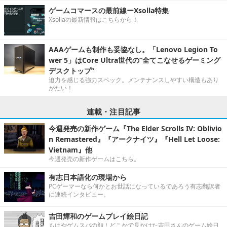
ゲームコマースの最前線ーXsolla特集
Xsollaの最新情報はこちらから！
AAAゲームも制作も妥協なし。「Lenovo Legion To
wer 5」はCore Ultra世代の“全てこなせるゲーミング
デスクトップ”
迫力を感じる強力スペック。メンテナンスしやすい構造もあり
がたい！
連載・注目記事
今週発売の新作ゲーム『The Elder Scrolls IV: Oblivio
n Remastered』『アークナイツ』『Hell Let Loose:
Vietnam』他
今週発売の新作ゲームはこちら。
有志日本語化の現場から
PCゲーマーなら何かとお世話になっているであろう有志翻訳者
に連続インタビュー。
吉田輝和のゲームプレイ絵日記
もはやゲムスパの顔！どこかで見かけた吉田さんのゲーム絵日