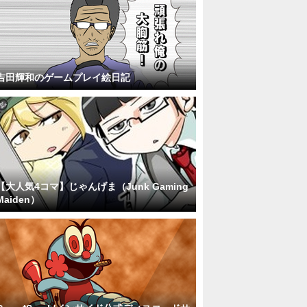
吉田輝和のゲームプレイ絵日記
【大人気4コマ】じゃんげま（Junk Gaming
Maiden）