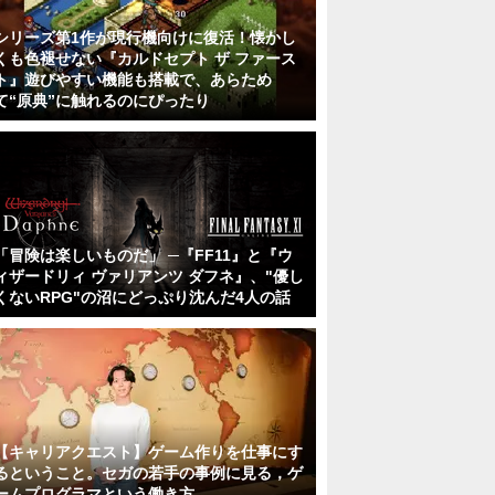
シリーズ第1作が現行機向けに復活！懐かし
くも色褪せない『カルドセプト ザ ファース
ト』遊びやすい機能も搭載で、あらため
て“原典”に触れるのにぴったり
「冒険は楽しいものだ」 ─『FF11』と『ウ
ィザードリィ ヴァリアンツ ダフネ』、"優し
くないRPG"の沼にどっぷり沈んだ4人の話
【キャリアクエスト】ゲーム作りを仕事にす
るということ。セガの若手の事例に見る，ゲ
ームプログラマという働き方