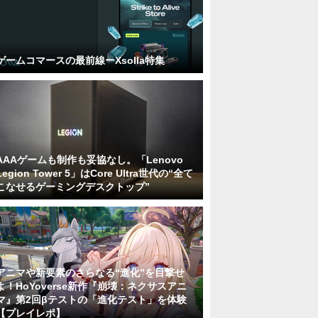
ゲームコマースの最前線ーXsolla特集
AAAゲームも制作も妥協なし。「Lenovo
Legion Tower 5」はCore Ultra世代の“全て
こなせるゲーミングデスクトップ”
アニマや新要素のさらなる“進化”を目撃せ
よ！HoYoverse新作『崩壊：ネクサスアニ
マ』第2回βテストの「進化テスト」を体験
【プレイレポ】