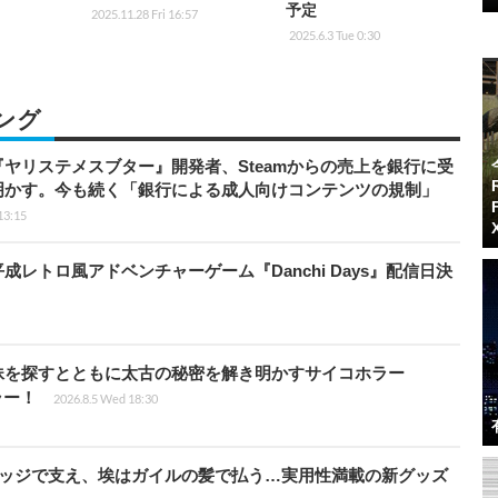
予定
2025.11.28 Fri 16:57
2025.6.3 Tue 0:30
ング
ヤリステメスブター』開発者、Steamからの売上を銀行に受
明かす。今も続く「銀行による成人向けコンテンツの規制」
13:15
レトロ風アドベンチャーゲーム『Danchi Days』配信日決
妹を探すとともに太古の秘密を解き明かすサイコホラー
ラー！
2026.8.5 Wed 18:30
リッジで支え、埃はガイルの髪で払う…実用性満載の新グッズ