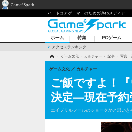
Game*Spark
ハードコアゲーマーのためのWebメディア
ホーム
特集
PCゲーム
アクセスランキング
ホーム
›
ゲーム文化
›
カルチャー
›
記事
›
写真・
ゲーム文化
カルチャー
ご飯ですよ！『
決定―現在予約
エイプリルフールのジョークかと思いき