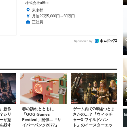
株式会社alBee
東京都
月給29万5,000円～50万円
正社員
Sponsored by
』新作
春の訪れとともに
ゲーム内で7年経つとま
？シリ
「GOG Games
さかの…？『ウィッチ
ーが意
Festival」開催―『サ
ャー3 ワイルドハン
を残す
イバーパンク2077』
ト』のイースターエッ