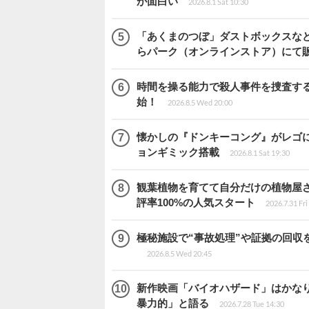
が面白い
2026.8.1 Sat 10:30
「あくまのつぼ」ダストボックスなど
らパーク（オンラインストア）にて
時間を操る能力で殺人事件を捜査する2
始！
2026.8.5 Wed 20:00
懐かしの『ドンキーコング』がレゴ
ョンギミック搭載
2026.8.1 Sat 19:30
観葉植物を育てて自分だけの植物屋さんを
評率100%の人気スタート
2026.7.31 Fri
極秘施設で“事故処理”や証拠の回収を行
2026.8.5 Wed 20:45
新作映画「バイオハザード」はかなり
暴力的」と語る
2026.7.28 Tue 14:30