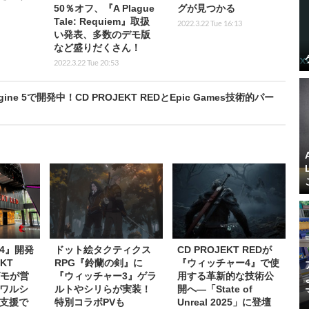
50％オフ、『A Plague
グが見つかる
Tale: Requiem』取扱
2022.3.22 Tue 16:13
い発表、多数のデモ版
など盛りだくさん！
2022.3.22 Tue 20:53
ne 5で開発中！CD PROJEKT REDとEpic Games技術的パー
4』開発
ドット絵タクティクス
CD PROJEKT REDが
KT
RPG『鈴蘭の剣』に
『ウィッチャー4』で使
ガモが営
『ウィッチャー3』ゲラ
用する革新的な技術公
ワルシ
ルトやシリらが実装！
開へ―「State of
支援で
特別コラボPVも
Unreal 2025」に登壇