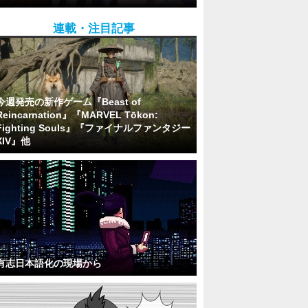
連載・注目記事
今週発売の新作ゲーム『Beast of
Reincarnation』『MARVEL Tōkon:
Fighting Souls』『ファイナルファンタジー
XIV』他
有志日本語化の現場から