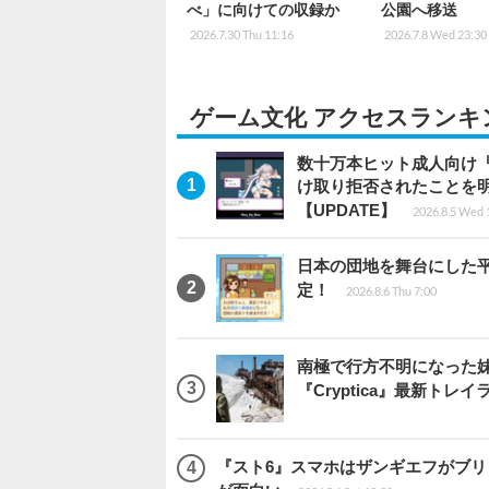
べ」に向けての収録か
公園へ移送
2026.7.30 Thu 11:16
2026.7.8 Wed 23:30
ゲーム文化 アクセスランキ
数十万本ヒット成人向け『
け取り拒否されたことを
【UPDATE】
2026.8.5 Wed 
日本の団地を舞台にした平成
定！
2026.8.6 Thu 7:00
南極で行方不明になった
『Cryptica』最新トレイ
『スト6』スマホはザンギエフがブ