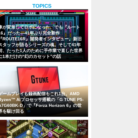
TOPICS
車が変形してロボになった、でも『ルート
16』だった―41年ぶり完全新作
『ROUTE16R』開発者インタビュー。新旧
スタッフが語るシリーズの魂。そして41年
前、たった1人のために手作業で直した世界
に1本だけの“幻のカセット”の話
ゲームプレイも録画配信もこれ1台。AMD
Ryzen™ AIプロセッサ搭載の「G TUNE P5-
A7G60BK-D」で『Forza Horizon 6』の世
界を駆け回る