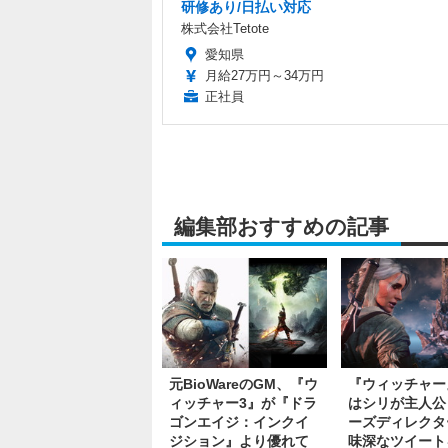
研修あり/日払い対応
株式会社Tetote
愛知県
月給27万円～34万円
正社員
編集部おすすめの記事
元BioWareのGM、『ウ
『ウィッチャー
ィッチャー3』が『ドラ
はシリが主人公
ゴンエイジ：インクイ
ーズディレクタ
ジション』より優れて
味深なツイート