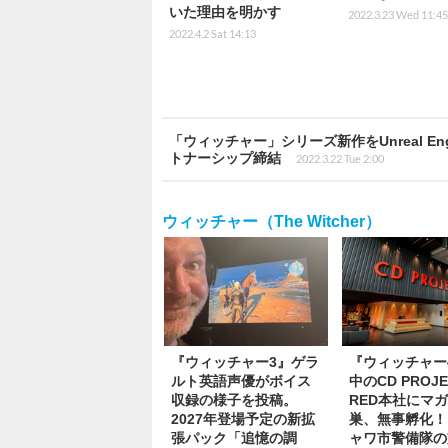
いた理由を明かす
2022.3.23 Wed 11:45
2022.4.2 Sat 14:13
「ウィッチャー」シリーズ新作をUnreal Engi
トナーシップ締結
2022.3.22 Tue 2:00
ウィッチャー（The Witcher）
『ウィッチャー3』ゲラ
『ウィッチャー
ルト英語声優がボイス
中のCD PROJE
収録の様子を投稿。
RED本社にマ
2027年登場予定の新拡
巣、無事孵化！
張パック「追憶の調
ャワ市警備隊の