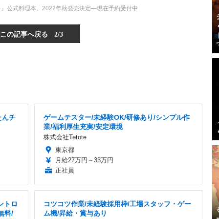
』公式料理本、2022年秋発売決定―現在予約受付中
この記事へ戻る
2/3
たんチ
ゲームテスター/未経験OK/研修あり/シンプル作
業/福利厚生充実/安定環境
株式会社Tetote
東京都
月給27万円～33万円
正社員
ントロ
コツコツ作業/未経験採用枠/工場スタッフ・ゲー
無料/
ム機/昇給・賞与あり