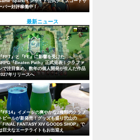
Game*Spark/インサイド公式ディスコードサ
ーバー好評稼働中！
最新ニュース
『FFT』と『FE』に影響を受けた
SRPG『Beaten Path』正式発表！クラファ
ンで注目集め、数年の個人開発が生んだ作品
2027年リリースへ
『FF14』イメージの爽やかな2種類のクラフ
トビールが新発売！グッズも盛り沢山の
「FINAL FANTASY XIV GOODS SHOP」で
は巨大なエーテライトもお出迎え