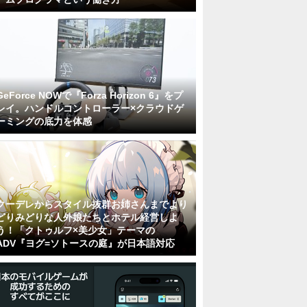
GeForce NOWで『Forza Horizon 6』をプ
レイ。ハンドルコントローラー×クラウドゲ
ーミングの底力を体感
クーデレからスタイル抜群お姉さんまでより
どりみどりな人外娘たちとホテル経営しよ
う！「クトゥルフ×美少女」テーマの
ADV『ヨグ=ソトースの庭』が日本語対応