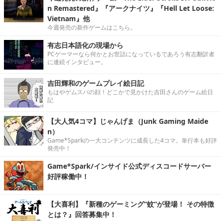
n Remastered』『アークナイツ』『Hell Let Loose:
Vietnam』他
今週発売の新作ゲームはこちら。
有志日本語化の現場から
PCゲーマーなら何かとお世話になっているであろう有志翻訳者
に連続インタビュー。
吉田輝和のゲームプレイ絵日記
もはやゲムスパの顔！どこかで見かけた吉田さんのゲーム絵日
記
【大人気4コマ】じゃんげま（Junk Gaming Maide
n）
Game*Sparkの一大コンテンツに成長した4コマ。単行本も好評
発売中！
Game*Spark/インサイド公式ディスコードサーバー
好評稼働中！
【大喜利】『新種のゲーミング“蚊”が登場！ その特徴
とは？』回答募集中！