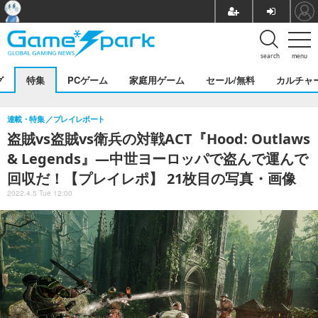
search
menu
グ
特集
PCゲーム
家庭用ゲーム
セール/無料
カルチャ
連載・特集
プレイレポート
盗賊vs盗賊vs衛兵の対戦ACT『Hood: Outlaws
& Legends』―中世ヨーロッパで盗んで運んで
回収だ！【プレイレポ】 21枚目の写真・画像
2022.4.5 Tue 12:00