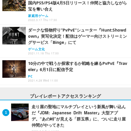
国内PS5/PS4版4月5日リリース！仲間と協力しながら
宝を奪い合え
家庭用ゲーム
2022.3.17 Thu 17:30
ダークな怪物狩り”PvPvE”シューター『Hunt:Showd
own』実写化決定！配信はゲーマー向けストリーミン
グサービス「Binge」にて
ゲーム文化
2021.11.18 Thu 17:00
10分の中で戦うか探索するか戦略を練るPvPvE『Trav
eler』6月1日に配信予定
PC
2021.4.28 Wed 11:00
プレイレポートアクセスランキング
走り屋の聖地にマルチプレイという新風が舞い込ん
だ『JDM: Japanese Drift Master』大型アプ
デ。“あの峠”が見える「群玉県」に、ついに走り屋
仲間がやってきた