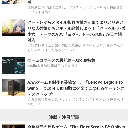
感
体感的にラグはほぼ無し。グラフィックスはもちろん最高設定
でプレイ可能！
クーデレからスタイル抜群お姉さんまでよりどりみど
りな人外娘たちとホテル経営しよう！「クトゥルフ×美
少女」テーマのADV『ヨグ=ソトースの庭』が日本語
対応
ツンデレドラゴン娘や無口な複眼死神美少女など、属性てんこ
もりのヒロインたちがアツい！
ゲームコマースの最前線ーXsolla特集
Xsollaの最新情報はこちらから！
AAAゲームも制作も妥協なし。「Lenovo Legion To
wer 5」はCore Ultra世代の“全てこなせるゲーミング
デスクトップ”
迫力を感じる強力スペック。メンテナンスしやすい構造もあり
がたい！
連載・注目記事
今週発売の新作ゲーム『The Elder Scrolls IV: Oblivio