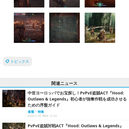
トピックス
関連ニュース
中世ヨーロッパでお宝探し！PvPvE盗賊ACT『Hood:
Outlaws & Legends』初心者が強奪作戦を成功させる
ための序盤ガイド
連載・特集
2022.3.30 Wed 12:30
PvPvE盗賊対戦ACT『Hood: Outlaws & Legends』