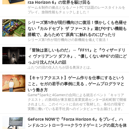
rza Horizon 6』の世界を駆け回る
ゲーム＆制作の拠点となるノートPCで話題のレースタイトルを
プレイ。放熱性能もチェックしました！
シリーズ第1作が現行機向けに復活！懐かしくも色褪せ
ない『カルドセプト ザ ファースト』遊びやすい機能も
搭載で、あらためて“原典”に触れるのにぴったり
シリーズ第1作が現行機向けの新機能を備えて復活！
「冒険は楽しいものだ」 ─『FF11』と『ウィザードリ
ィ ヴァリアンツ ダフネ』、"優しくないRPG"の沼にど
っぷり沈んだ4人の話
ふたつの沼の住人たちが語る奥深さとは。
【キャリアクエスト】ゲーム作りを仕事にするという
こと。セガの若手の事例に見る，ゲームプログラマと
いう働き方
Game*Sparkと4Gamerの合同による就活イベント「キャリア
クエスト」の第4回が東京都立産業貿易センター浜松町館で開催
されました。このイベントに合わせて取材した、各社の現場で
実際に働いている若手社員へのインタビューをお届けします。
GeForce NOWで『Forza Horizon 6』をプレイ。ハ
ンドルコントローラー×クラウドゲーミングの底力を体