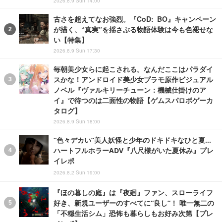
2026.8.9 Sun 14:00
古さを超えてなお強烈。『CoD: BO』キャンペーン
が描く、“真実”を揺さぶる物語体験は今も色褪せな
い【特集】
2026.8.9 Sun 17:30
毎朝美少女らに起こされる。なんだここはパラダイ
スかな！アンドロイド美少女プラモ原作ビジュアル
ノベル『ヴァルキリーチューン：機械仕掛けのア
イ』で待つのは二面性の物語【ゲムスパロボゲーカ
タログ】
2026.8.9 Sun 18:00
“色々デカい”美人妖怪と少年のドキドキなひと夏…
ハートフルホラーADV『八尺様がいた夏休み』プレ
イレポ
2026.8.2 Sun 19:00
『ほの暮しの庭』は『夜廻』ファン、スローライフ
好き、新規ユーザーのすべてに“良し”！ 唯一無二の
「不穏生活シム」恐怖も暮らしもお好み次第【プレ