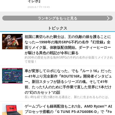
イレポ】
2026.8.7 Fri 19:45
ランキングをもっと見る
トピックス
祖国に裏切られた騎士は、王の仇敵の娘を護ることに
なった―1998年の海外SRPG不朽の名作『幻世録』全
面リメイク版、体験版配信開始。ダーティーヒーロー
が駆ける異色の戦記が令和に蘇る
約30年の歴史を誇る海外SRPGの不朽の名作が全面リメイクされ
て登場！
車が変形してロボになった、でも『ルート16』だった
―41年ぶり完全新作『ROUTE16R』開発者インタビュ
ー。新旧スタッフが語るシリーズの魂。そして41年
前、たった1人のために手作業で直した世界に1本だけ
の“幻のカセット”の話
長い時を経て受け継がれる過去と、新たに生まれるものとは。
ゲームプレイも録画配信もこれ1台。AMD Ryzen™ AI
プロセッサ搭載の「G TUNE P5-A7G60BK-D」で『Fo