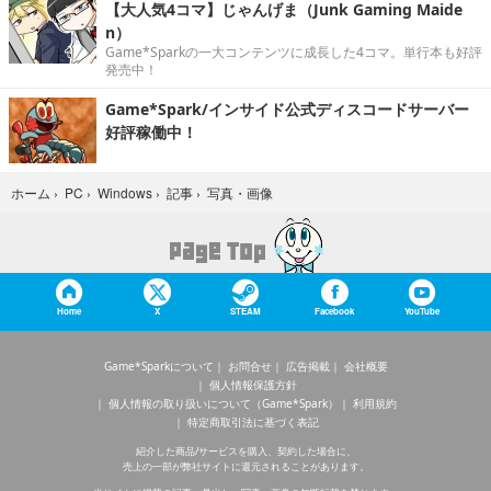
【大人気4コマ】じゃんげま（Junk Gaming Maide
n）
Game*Sparkの一大コンテンツに成長した4コマ。単行本も好評
発売中！
Game*Spark/インサイド公式ディスコードサーバー
好評稼働中！
写真・画像
ホーム
›
PC
›
Windows
›
記事
›
Home
X
STEAM
Facebook
YouTube
Game*Sparkについて
お問合せ
広告掲載
会社概要
個人情報保護方針
個人情報の取り扱いについて（Game*Spark）
利用規約
特定商取引法に基づく表記
紹介した商品/サービスを購入、契約した場合に、
売上の一部が弊社サイトに還元されることがあります。