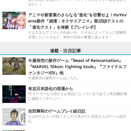
がたい！
アニマや新要素のさらなる“進化”を目撃せよ！HoYov
erse新作『崩壊：ネクサスアニマ』第2回βテストの
「進化テスト」を体験【プレイレポ】
さまざまなアニマとの出会いや、スキルによってさらに戦略性
が増したバトルなど、本作の注目の要素に迫ります！
連載・注目記事
今週発売の新作ゲーム『Beast of Reincarnation』
『MARVEL Tōkon: Fighting Souls』『ファイナルフ
ァンタジーXIV』他
今週発売の新作ゲームはこちら。
有志日本語化の現場から
PCゲーマーなら何かとお世話になっているであろう有志翻訳者
に連続インタビュー。
吉田輝和のゲームプレイ絵日記
もはやゲムスパの顔！どこかで見かけた吉田さんのゲーム絵日
記