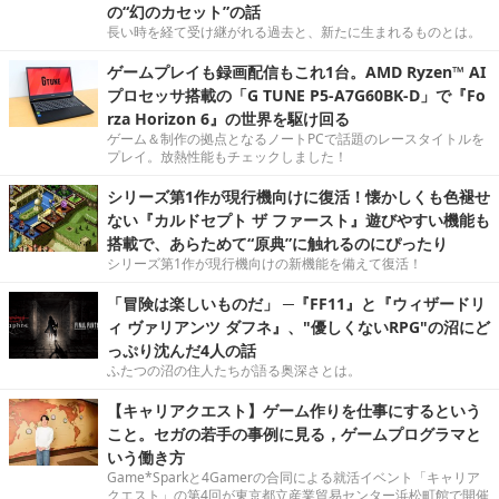
の“幻のカセット”の話
長い時を経て受け継がれる過去と、新たに生まれるものとは。
ゲームプレイも録画配信もこれ1台。AMD Ryzen™ AI
プロセッサ搭載の「G TUNE P5-A7G60BK-D」で『Fo
rza Horizon 6』の世界を駆け回る
ゲーム＆制作の拠点となるノートPCで話題のレースタイトルを
プレイ。放熱性能もチェックしました！
シリーズ第1作が現行機向けに復活！懐かしくも色褪せ
ない『カルドセプト ザ ファースト』遊びやすい機能も
搭載で、あらためて“原典”に触れるのにぴったり
シリーズ第1作が現行機向けの新機能を備えて復活！
「冒険は楽しいものだ」 ─『FF11』と『ウィザードリ
ィ ヴァリアンツ ダフネ』、"優しくないRPG"の沼にど
っぷり沈んだ4人の話
ふたつの沼の住人たちが語る奥深さとは。
【キャリアクエスト】ゲーム作りを仕事にするという
こと。セガの若手の事例に見る，ゲームプログラマと
いう働き方
Game*Sparkと4Gamerの合同による就活イベント「キャリア
クエスト」の第4回が東京都立産業貿易センター浜松町館で開催