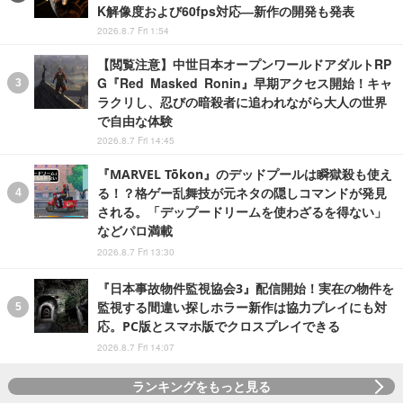
K解像度および60fps対応―新作の開発も発表
2026.8.7 Fri 1:54
【閲覧注意】中世日本オープンワールドアダルトRP
G『Red Masked Ronin』早期アクセス開始！キャ
ラクリし、忍びの暗殺者に追われながら大人の世界
で自由な体験
2026.8.7 Fri 14:45
『MARVEL Tōkon』のデッドプールは瞬獄殺も使え
る！？格ゲー乱舞技が元ネタの隠しコマンドが発見
される。「デップードリームを使わざるを得ない」
などパロ満載
2026.8.7 Fri 13:30
『日本事故物件監視協会3』配信開始！実在の物件を
監視する間違い探しホラー新作は協力プレイにも対
応。PC版とスマホ版でクロスプレイできる
2026.8.7 Fri 14:07
ランキングをもっと見る