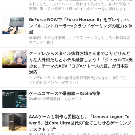
されました。このイベントに合わせて取材した、各社の現場で
実際に働いている若手社員へのインタビューをお届けします。
GeForce NOWで『Forza Horizon 6』をプレイ。ハ
ンドルコントローラー×クラウドゲーミングの底力を体
感
体感的にラグはほぼ無し。グラフィックスはもちろん最高設定
でプレイ可能！
クーデレからスタイル抜群お姉さんまでよりどりみど
りな人外娘たちとホテル経営しよう！「クトゥルフ×美
少女」テーマのADV『ヨグ=ソトースの庭』が日本語
対応
ツンデレドラゴン娘や無口な複眼死神美少女など、属性てんこ
もりのヒロインたちがアツい！
ゲームコマースの最前線ーXsolla特集
Xsollaの最新情報はこちらから！
AAAゲームも制作も妥協なし。「Lenovo Legion To
wer 5」はCore Ultra世代の“全てこなせるゲーミング
デスクトップ”
迫力を感じる強力スペック。メンテナンスしやすい構造もあり