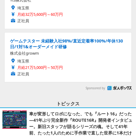
埼玉県
月給32万5,600円～60万円
正社員
ゲームテスター 未経験入社98%/直近定着率100%/年休130
日/1対1&オーダーメイド研修
株式会社growm
埼玉県
月給21万5,000円～50万円
正社員
Sponsored by
トピックス
車が変形してロボになった、でも『ルート16』だった
―41年ぶり完全新作『ROUTE16R』開発者インタビュ
ー。新旧スタッフが語るシリーズの魂。そして41年
前、たった1人のために手作業で直した世界に1本だけ