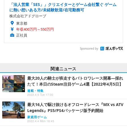
「法人営業「SES」」クリエイターとゲーム会社繋ぐ ゲーム
に熱い想いある方/未経験歓迎/在宅勤務可
株式会社アドグローブ
東京都
年収400万円～550万円
正社員
Sponsored by
関連ニュース
最大20人の騎士が疾走するバトロワレース開幕―採れ
たて！本日のSteam注目ゲーム4選【2022年4月5日】
連載・特集
2022.4.5 Tue 17:00
最大16人で駆け抜けるオフロードレース『MX vs ATV
Legends』PS5/PS4パッケージ版予約開始
家庭用ゲーム
2022.4.4 Mon 18:45