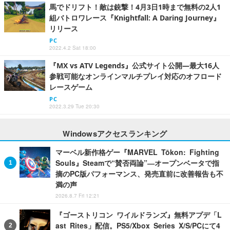
馬でドリフト！敵は銃撃！4月3日1時まで無料の2人1
組バトロワレース『Knightfall: A Daring Journey』
リリース
PC
2022.4.2 Sat 18:00
『MX vs ATV Legends』公式サイト公開―最大16人
参戦可能なオンラインマルチプレイ対応のオフロード
レースゲーム
PC
2022.3.29 Tue 20:30
Windowsアクセスランキング
マーベル新作格ゲー『MARVEL Tōkon: Fighting
Souls』Steamで“賛否両論”―オープンベータで指
摘のPC版パフォーマンス、発売直前に改善報告も不
満の声
2026.8.7 Fri 12:21
『ゴーストリコン ワイルドランズ』無料アプデ「L
ast Rites」配信。PS5/Xbox Series X/S/PCにて4