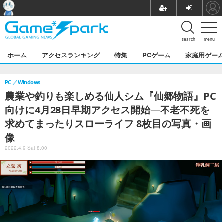
search
menu
ホーム
アクセスランキング
特集
PCゲーム
家庭用ゲー
PC
Windows
農業や釣りも楽しめる仙人シム『仙郷物語』PC
向けに4月28日早期アクセス開始―不老不死を
求めてまったりスローライフ 8枚目の写真・画
像
2022.4.9 Sat 8:00