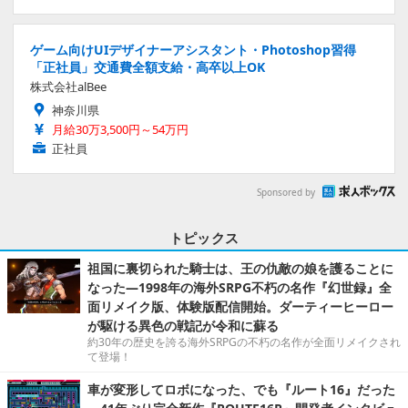
ゲーム向けUIデザイナーアシスタント・Photoshop習得
「正社員」交通費全額支給・高卒以上OK
株式会社alBee
神奈川県
月給30万3,500円～54万円
正社員
Sponsored by
トピックス
祖国に裏切られた騎士は、王の仇敵の娘を護ることに
なった―1998年の海外SRPG不朽の名作『幻世録』全
面リメイク版、体験版配信開始。ダーティーヒーロー
が駆ける異色の戦記が令和に蘇る
約30年の歴史を誇る海外SRPGの不朽の名作が全面リメイクされ
て登場！
車が変形してロボになった、でも『ルート16』だった