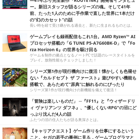
―41年ぶり完全新作『ROUTE16R』開発者インタビュ
ー。新旧スタッフが語るシリーズの魂。そして41年
前、たった1人のために手作業で直した世界に1本だけ
の“幻のカセット”の話
長い時を経て受け継がれる過去と、新たに生まれるものとは。
ゲームプレイも録画配信もこれ1台。AMD Ryzen™ AI
プロセッサ搭載の「G TUNE P5-A7G60BK-D」で『Fo
rza Horizon 6』の世界を駆け回る
ゲーム＆制作の拠点となるノートPCで話題のレースタイトルを
プレイ。放熱性能もチェックしました！
シリーズ第1作が現行機向けに復活！懐かしくも色褪せ
ない『カルドセプト ザ ファースト』遊びやすい機能も
搭載で、あらためて“原典”に触れるのにぴったり
シリーズ第1作が現行機向けの新機能を備えて復活！
「冒険は楽しいものだ」 ─『FF11』と『ウィザードリ
ィ ヴァリアンツ ダフネ』、"優しくないRPG"の沼にど
っぷり沈んだ4人の話
ふたつの沼の住人たちが語る奥深さとは。
【キャリアクエスト】ゲーム作りを仕事にするという
こと。セガの若手の事例に見る，ゲームプログラマと