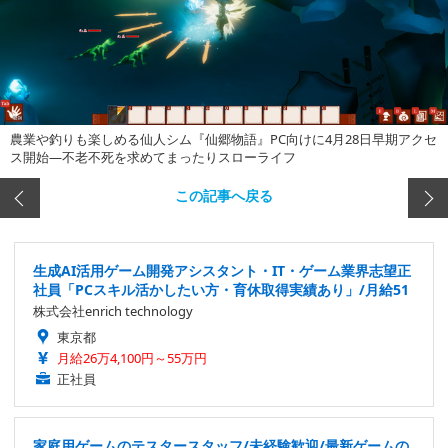
農業や釣りも楽しめる仙人シム『仙郷物語』PC向けに4月28日早期アクセ
ス開始―不老不死を求めてまったりスローライフ
この記事へ戻る
生成AI活用ゲーム開発アシスタント・IT・ゲーム業界志望正
社員「PCスキル活かしたい方・育休取得実績あり」/月給51
株式会社enrich technology
東京都
月給26万4,100円～55万円
正社員
家庭用ゲームのテスタースタッフ/未経験歓迎/最新ゲームの