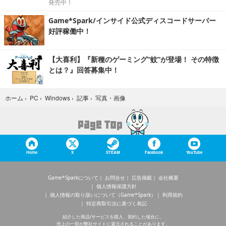
発売中！
Game*Spark/インサイド公式ディスコードサーバー
好評稼働中！
【大喜利】『新種のゲーミング“蚊”が登場！ その特徴
とは？』回答募集中！
写真・画像
ホーム
›
PC
›
Windows
›
記事
›
Home
X
STEAM
Facebook
YouTube
Game*Sparkについて
お問合せ
広告掲載
会社概要
個人情報保護方針
個人情報の取り扱いについて（Game*Spark）
利用規約
特定商取引法に基づく表記
紹介した商品/サービスを購入、契約した場合に、
売上の一部が弊社サイトに還元されることがあります。