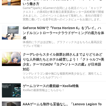
いう働き方
Game*Sparkと4Gamerの合同による就活イベント「キャリア
クエスト」の第4回が東京都立産業貿易センター浜松町館で開催
されました。このイベントに合わせて取材した、各社の現場で
実際に働いている若手社員へのインタビューをお届けします。
GeForce NOWで『Forza Horizon 6』をプレイ。ハ
ンドルコントローラー×クラウドゲーミングの底力を体
感
体感的にラグはほぼ無し。グラフィックスはもちろん最高設定
でプレイ可能！
クーデレからスタイル抜群お姉さんまでよりどりみど
りな人外娘たちとホテル経営しよう！「クトゥルフ×美
少女」テーマのADV『ヨグ=ソトースの庭』が日本語
対応
ツンデレドラゴン娘や無口な複眼死神美少女など、属性てんこ
もりのヒロインたちがアツい！
ゲームコマースの最前線ーXsolla特集
Xsollaの最新情報はこちらから！
AAAゲームも制作も妥協なし。「Lenovo Legion To