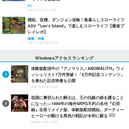
PC
2022.2.24 Thu 15:00
開拓、収穫、ダンジョン攻略！島暮らしスローライフ
ADV『Len's Island』で楽しむスローライフ【爆速プ
レイレポ】
連載・特集
2021.11.30 Tue 20:30
Windowsアクセスランキング
体験版配信中の『アノマリス／ANOMALITH』ウィ
ッシュリスト7万件突破！「6万件記念コンテンツ」
を兼ねた記念映像も公開
2026.8.8 Sat 16:45
祖国に裏切られた騎士は、王の仇敵の娘を護ること
になった―1998年の海外SRPG不朽の名作『幻世
録』全面リメイク版、体験版配信開始。ダーティー
ヒーローが駆ける異色の戦記が令和に蘇る
PR
2026.8.8 Sat 18:00