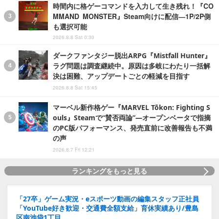
時間内に格ゲーコマンドを入力して生き残れ！『CO
MMAND MONSTER』Steam向けに配信―1P/2P側
も選択可能
2026.8.8 Sat 0:30
ダークファンタジー脱出ARPG『Mistfall Hunter』
ラグ問題は調査継続中。原因は多岐にわたり一括解
決は困難、アップデートごとの軽減を目指す
2026.8.8 Sat 15:45
マーベル新作格ゲー『MARVEL Tōkon: Fighting S
ouls』Steamで“賛否両論”―オープンベータで指摘
のPC版パフォーマンス、発売直前に改善報告も不満
の声
2026.8.7 Fri 12:21
ランキングをもっと見る
「27卒」ゲーム実況・eスポーツ動画の編集スタッフ正社員
「YouTube好き歓迎・交通費全額支給」育休実績あり/豊島
区南池袋1丁目