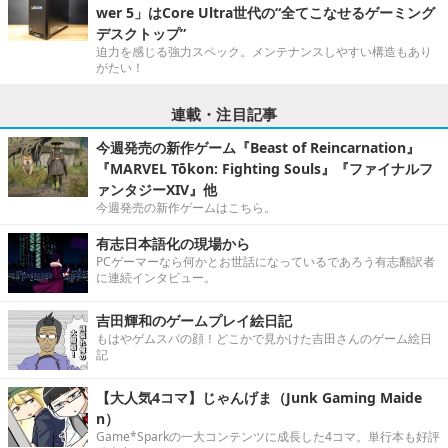
wer 5」はCore Ultra世代の“全てこなせるゲーミング
デスクトップ”
迫力を感じる強力スペック。メンテナンスしやすい構造もあり
がたい！
連載・注目記事
今週発売の新作ゲーム『Beast of Reincarnation』
『MARVEL Tōkon: Fighting Souls』『ファイナルフ
ァンタジーXIV』他
今週発売の新作ゲームはこちら。
有志日本語化の現場から
PCゲーマーなら何かとお世話になっているであろう有志翻訳者
に連続インタビュー。
吉田輝和のゲームプレイ絵日記
もはやゲムスパの顔！どこかで見かけた吉田さんのゲーム絵日
記
【大人気4コマ】じゃんげま（Junk Gaming Maide
n）
Game*Sparkの一大コンテンツに成長した4コマ。単行本も好評