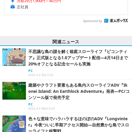
月給29万1,900円～40万円
正社員
Sponsored by
関連ニュース
不思議な島の謎を解く箱庭スローライフ『ピコンティ
ア』正式版となる1.0アップデート配信―4月14日まで
20%オフとなる記念セールも実施
PC
2022.4.2 Sat 0:00
建築やクラフト要素もある島内スローライフADV『Ik
onei Island: An Earthlock Adventure』発表―PC/コ
ンソール版で発売予定
PC
2022.3.9 Wed 8:00
色々な意味でハラハラするほのぼのADV『Longvinte
r』今夜ついに早期アクセス開始―自然豊かな島でスロ
ーライフと銃撃戦