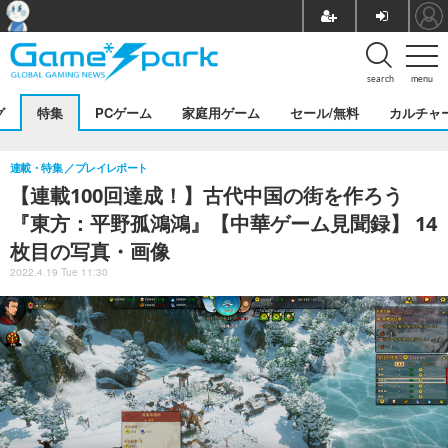
search
menu
グ
特集
PCゲーム
家庭用ゲーム
セール/無料
カルチャ
連載・特集
プレイレポート
【連載100回達成！】古代中国の街を作ろう
『東方：平野孤鴻鴻』【中華ゲーム見聞録】 14
枚目の写真・画像
2022.4.19 Tue 11:30