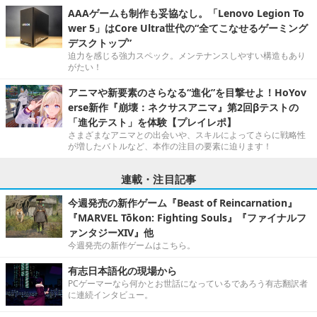
AAAゲームも制作も妥協なし。「Lenovo Legion To
wer 5」はCore Ultra世代の“全てこなせるゲーミング
デスクトップ”
迫力を感じる強力スペック。メンテナンスしやすい構造もあり
がたい！
アニマや新要素のさらなる“進化”を目撃せよ！HoYov
erse新作『崩壊：ネクサスアニマ』第2回βテストの
「進化テスト」を体験【プレイレポ】
さまざまなアニマとの出会いや、スキルによってさらに戦略性
が増したバトルなど、本作の注目の要素に迫ります！
連載・注目記事
今週発売の新作ゲーム『Beast of Reincarnation』
『MARVEL Tōkon: Fighting Souls』『ファイナルフ
ァンタジーXIV』他
今週発売の新作ゲームはこちら。
有志日本語化の現場から
PCゲーマーなら何かとお世話になっているであろう有志翻訳者
に連続インタビュー。