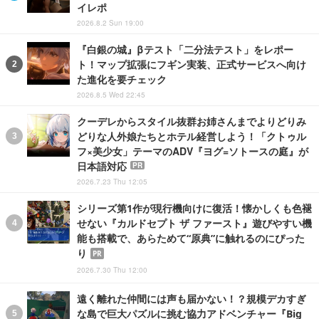
イレポ
2026.8.2 Sun 19:00
『白銀の城』βテスト「二分法テスト」をレポー
ト！マップ拡張にフギン実装、正式サービスへ向け
た進化を要チェック
2026.8.5 Wed 22:45
クーデレからスタイル抜群お姉さんまでよりどりみ
どりな人外娘たちとホテル経営しよう！「クトゥル
フ×美少女」テーマのADV『ヨグ=ソトースの庭』が
日本語対応
PR
2026.7.23 Thu 12:05
シリーズ第1作が現行機向けに復活！懐かしくも色褪
せない『カルドセプト ザ ファースト』遊びやすい機
能も搭載で、あらためて“原典”に触れるのにぴった
り
PR
2026.7.30 Thu 12:00
遠く離れた仲間には声も届かない！？規模デカすぎ
な島で巨大パズルに挑む協力アドベンチャー『Big