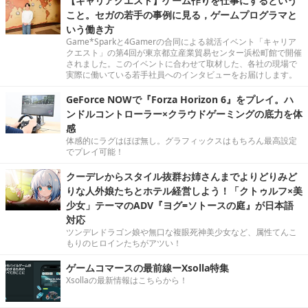
【キャリアクエスト】ゲーム作りを仕事にするという
こと。セガの若手の事例に見る，ゲームプログラマと
いう働き方
Game*Sparkと4Gamerの合同による就活イベント「キャリア
クエスト」の第4回が東京都立産業貿易センター浜松町館で開催
されました。このイベントに合わせて取材した、各社の現場で
実際に働いている若手社員へのインタビューをお届けします。
GeForce NOWで『Forza Horizon 6』をプレイ。ハ
ンドルコントローラー×クラウドゲーミングの底力を体
感
体感的にラグはほぼ無し。グラフィックスはもちろん最高設定
でプレイ可能！
クーデレからスタイル抜群お姉さんまでよりどりみど
りな人外娘たちとホテル経営しよう！「クトゥルフ×美
少女」テーマのADV『ヨグ=ソトースの庭』が日本語
対応
ツンデレドラゴン娘や無口な複眼死神美少女など、属性てんこ
もりのヒロインたちがアツい！
ゲームコマースの最前線ーXsolla特集
Xsollaの最新情報はこちらから！