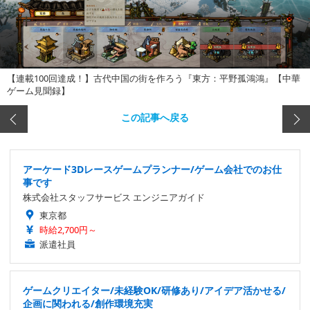
【連載100回達成！】古代中国の街を作ろう『東方：平野孤鴻鴻』【中華
ゲーム見聞録】
この記事へ戻る
アーケード3Dレースゲームプランナー/ゲーム会社でのお仕
事です
株式会社スタッフサービス エンジニアガイド
東京都
時給2,700円～
派遣社員
ゲームクリエイター/未経験OK/研修あり/アイデア活かせる/
企画に関われる/創作環境充実