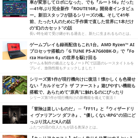
車が変形してロボになった、でも『ルート16』だった
―41年ぶり完全新作『ROUTE16R』開発者インタビュ
ー。新旧スタッフが語るシリーズの魂。そして41年
前、たった1人のために手作業で直した世界に1本だけ
の“幻のカセット”の話
長い時を経て受け継がれる過去と、新たに生まれるものとは。
ゲームプレイも録画配信もこれ1台。AMD Ryzen™ AI
プロセッサ搭載の「G TUNE P5-A7G60BK-D」で『Fo
rza Horizon 6』の世界を駆け回る
ゲーム＆制作の拠点となるノートPCで話題のレースタイトルを
プレイ。放熱性能もチェックしました！
シリーズ第1作が現行機向けに復活！懐かしくも色褪せ
ない『カルドセプト ザ ファースト』遊びやすい機能も
搭載で、あらためて“原典”に触れるのにぴったり
シリーズ第1作が現行機向けの新機能を備えて復活！
「冒険は楽しいものだ」 ─『FF11』と『ウィザードリ
ィ ヴァリアンツ ダフネ』、"優しくないRPG"の沼にど
っぷり沈んだ4人の話
ふたつの沼の住人たちが語る奥深さとは。