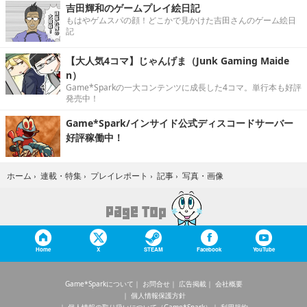
吉田輝和のゲームプレイ絵日記
もはやゲムスパの顔！どこかで見かけた吉田さんのゲーム絵日
記
【大人気4コマ】じゃんげま（Junk Gaming Maide
n）
Game*Sparkの一大コンテンツに成長した4コマ。単行本も好評
発売中！
Game*Spark/インサイド公式ディスコードサーバー
好評稼働中！
写真・画像
ホーム
›
連載・特集
›
プレイレポート
›
記事
›
Home
X
STEAM
Facebook
YouTube
Game*Sparkについて
お問合せ
広告掲載
会社概要
個人情報保護方針
個人情報の取り扱いについて（Game*Spark）
利用規約