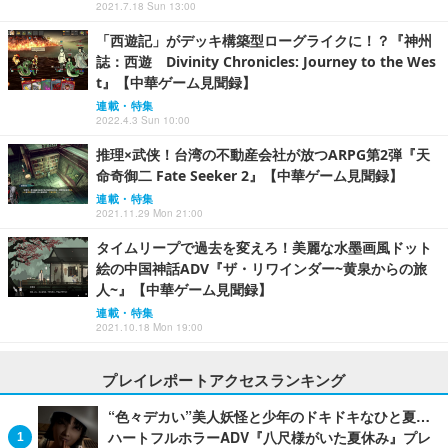
2021.7.18 Sun 13:00
「西遊記」がデッキ構築型ローグライクに！？『神州
誌：西遊 Divinity Chronicles: Journey to the Wes
t』【中華ゲーム見聞録】
連載・特集
2022.4.3 Sun 10:00
推理×武侠！台湾の不動産会社が放つARPG第2弾『天
命奇御二 Fate Seeker 2』【中華ゲーム見聞録】
連載・特集
2021.11.29 Mon 21:00
タイムリープで過去を変えろ！美麗な水墨画風ドット
絵の中国神話ADV『ザ・リワインダー~黄泉からの旅
人~』【中華ゲーム見聞録】
連載・特集
2021.10.18 Mon 19:00
プレイレポートアクセスランキング
“色々デカい”美人妖怪と少年のドキドキなひと夏…
ハートフルホラーADV『八尺様がいた夏休み』プレ