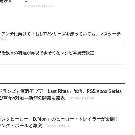
と屑鉄置
2022.4.13 Wed 12:18
o』アンチに向けて「もしTVシリーズを嫌っていても、マスターチ
23:00
を彩る数々の料理が再現できそうなレシピ本発売決定
ズ』無料アプデ「Last Rites」配信。PS5/Xbox Series
よび60fps対応―新作の開発も発表
2026.8.7 Fri 1:54
ンクヒーロー「D.Mon」のヒーロー・トレイラーが公開！
キング・ボールと激突
2026.8.7 Fri 1:15