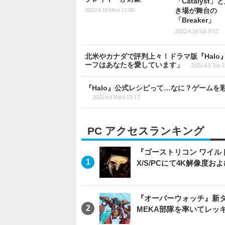
「Catalyst」
2022.4.18 Mon 11:00
き場が舞台の
「Breaker」
2022.4.16 Sat 0:52
北米やカナダで評判上々！ドラマ版『Hal
ーフはあなたを愛しています」
2022.4.5 Tue 
『Halo』公式レシピって…なに？ゲーム
2022.4.6 Wed 13:17
PC アクセスランキング
『ゴーストリコン ワイルドラン
X/S/PCにて4K解像度お
『オーバーウォッチ』新タ
MEKA部隊を率いてレッ