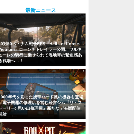
最新ニュース
50対50ベトナム戦争FPS『Hell Let Loose:
Vietnam』ローンチトレイラー公開。ワルキ
ューレの騎行に乗せられて湿地帯の緊迫感あ
る戦場へ…！
2000年代を彩った携帯ハード風の機器も登場
―電子機器の修理店を営む経営シム『リ・ス
トーリー: 思い出修理屋』新たなデモ版配信
開始