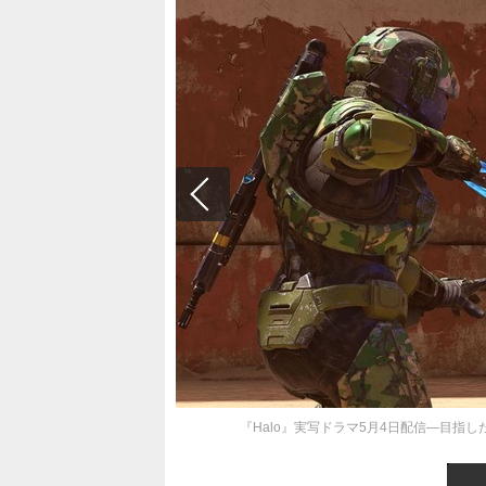
『Halo』実写ドラマ5月4日配信―目指