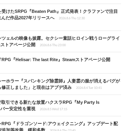
受けたSRPG『Beaten Path』正式発表！クラファンで注目
んだ作品2027年リリースへ
2026.8.6 Thu 12:30
ンツェルの映像も披露。セクシー童話ヒロイン戦うローグライ
teamストアページ公開
2026.8.6 Thu 23:00
elisar: The last Rite』Steamストアページ公開
シーホラー『スパンキング除霊師』人妻霊の服が消えるバグが
ら修正しました」と現在はアプデ済み
2026.8.4 Tue 10:41
引できる新たな放置ハクスラRPG『My Party Is
サーバー安定性を重視
2026.8.5 Wed 17:15
RPG『ドラゴンソード:アウェイクニング』アップデート配
能追加等改善、緩和多数
2026.8.6 Thu 23:45