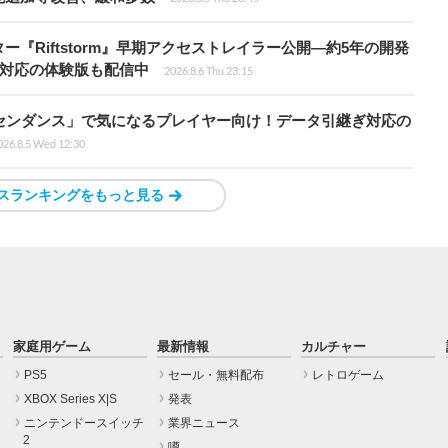
『Riftstorm』早期アクセストレイラー公開―約5年の開発
語対応の体験版も配信中
2026.8.6 Thu 23:15
センダンス」で気になるプレイヤー向け！データ引継ぎ対応の
026.8.5 Wed 12:30
スランキングをもっと見る
家庭用ゲーム
最新情報
カルチャー
PS5
セール・無料配布
レトロゲーム
XBOX Series X|S
発表
ニンテンドースイッチ
業界ニュース
2
噂