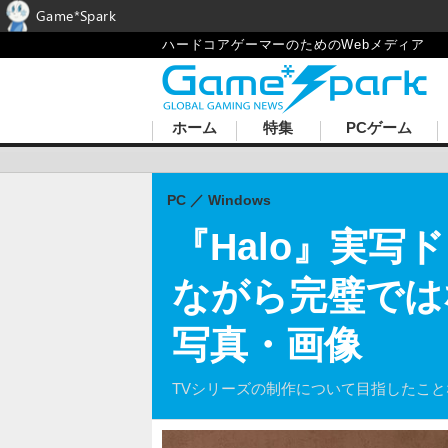
Game*Spark
ハードコアゲーマーのためのWebメディア
ホーム
特集
PCゲーム
PC
Windows
『Halo』実
ながら完璧では
写真・画像
TVシリーズの制作について目指したこ