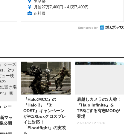
東京都
月給27万7,400円～41万7,400円
正社員
Sponsored by
『Halo:MCC』の
肩越しカメラの3人称！
『Halo 3』『3:
『Halo Infinite』を
te』シー
ODST』キャンペーン
TPSにする有志MODが
がPC/Xboxクロスプレ
登場
の新マッ
イに対応！
2022.4.12 Tue 18:30
像公開
「Floodfight」の実装
も