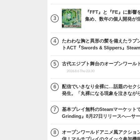
『FFT』と『FE』に影響を
集め、数年の個人開発が生
たわわな胸と異形の髪を備えたラプ
トACT『Swords & Slippers』S
古代エジプト舞台のオープンワールドRPG『H
2026.8.6 Thu 23:30
配信でいきなり全裸に…話題のセク
発生。「丸裸になる現象を泣きなが
基本プレイ無料のSteamマーケットで取
Grinding』8月27日リリースへ―
オープンワールドアニメ風アクション
信！マルチプレイのクイック参加機