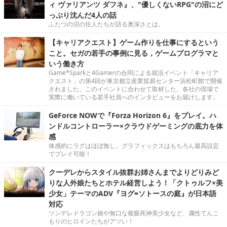
ィ ヴァリアンツ ダフネ』、"優しくないRPG"の沼にど
っぷり沈んだ4人の話
ふたつの沼の住人たちが語る奥深さとは。
【キャリアクエスト】ゲーム作りを仕事にするという
こと。セガの若手の事例に見る，ゲームプログラマと
いう働き方
Game*Sparkと4Gamerの合同による就活イベント「キャリア
クエスト」の第4回が東京都立産業貿易センター浜松町館で開催
されました。このイベントに合わせて取材した、各社の現場で
実際に働いている若手社員へのインタビューをお届けします。
GeForce NOWで『Forza Horizon 6』をプレイ。ハ
ンドルコントローラー×クラウドゲーミングの底力を体
感
体感的にラグはほぼ無し。グラフィックスはもちろん最高設定
でプレイ可能！
クーデレからスタイル抜群お姉さんまでよりどりみど
りな人外娘たちとホテル経営しよう！「クトゥルフ×美
少女」テーマのADV『ヨグ=ソトースの庭』が日本語
対応
ツンデレドラゴン娘や無口な複眼死神美少女など、属性てんこ
もりのヒロインたちがアツい！