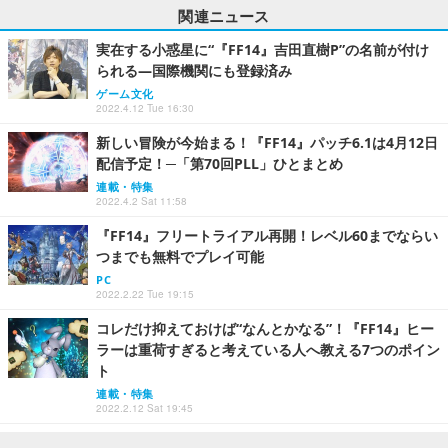
関連ニュース
実在する小惑星に“『FF14』吉田直樹P”の名前が付け
られる―国際機関にも登録済み
ゲーム文化
2022.4.12 Tue 16:30
新しい冒険が今始まる！『FF14』パッチ6.1は4月12日
配信予定！─「第70回PLL」ひとまとめ
連載・特集
2022.4.2 Sat 11:58
『FF14』フリートライアル再開！レベル60までならい
つまでも無料でプレイ可能
PC
2022.2.22 Tue 19:15
コレだけ抑えておけば“なんとかなる”！『FF14』ヒー
ラーは重荷すぎると考えている人へ教える7つのポイン
ト
連載・特集
2022.2.12 Sat 19:45