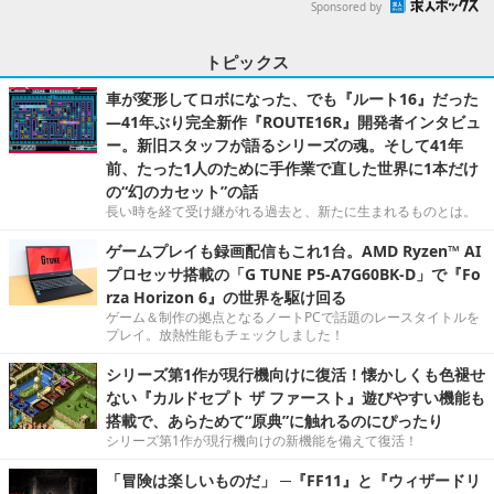
Sponsored by
トピックス
車が変形してロボになった、でも『ルート16』だった
―41年ぶり完全新作『ROUTE16R』開発者インタビュ
ー。新旧スタッフが語るシリーズの魂。そして41年
前、たった1人のために手作業で直した世界に1本だけ
の“幻のカセット”の話
長い時を経て受け継がれる過去と、新たに生まれるものとは。
ゲームプレイも録画配信もこれ1台。AMD Ryzen™ AI
プロセッサ搭載の「G TUNE P5-A7G60BK-D」で『Fo
rza Horizon 6』の世界を駆け回る
ゲーム＆制作の拠点となるノートPCで話題のレースタイトルを
プレイ。放熱性能もチェックしました！
シリーズ第1作が現行機向けに復活！懐かしくも色褪せ
ない『カルドセプト ザ ファースト』遊びやすい機能も
搭載で、あらためて“原典”に触れるのにぴったり
シリーズ第1作が現行機向けの新機能を備えて復活！
「冒険は楽しいものだ」 ─『FF11』と『ウィザードリ