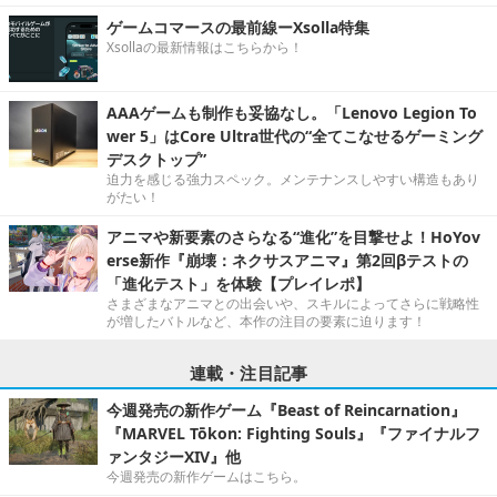
ゲームコマースの最前線ーXsolla特集
Xsollaの最新情報はこちらから！
AAAゲームも制作も妥協なし。「Lenovo Legion To
wer 5」はCore Ultra世代の“全てこなせるゲーミング
デスクトップ”
迫力を感じる強力スペック。メンテナンスしやすい構造もあり
がたい！
アニマや新要素のさらなる“進化”を目撃せよ！HoYov
erse新作『崩壊：ネクサスアニマ』第2回βテストの
「進化テスト」を体験【プレイレポ】
さまざまなアニマとの出会いや、スキルによってさらに戦略性
が増したバトルなど、本作の注目の要素に迫ります！
連載・注目記事
今週発売の新作ゲーム『Beast of Reincarnation』
『MARVEL Tōkon: Fighting Souls』『ファイナルフ
ァンタジーXIV』他
今週発売の新作ゲームはこちら。