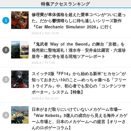
特集アクセスランキング
修理費が車体価格を超えた愛車コペンがついに逝っ
た。だから鬱憤晴らしに待ち遠しいシリーズ新作
『Car Mechanic Simulator 2026』に行く
2026.8.2 Sun 12:00
『鬼武者 Way of the Sword』の舞台「京都」を
発売前に聖地巡礼！清水寺・安井金比羅宮・六道珍
皇寺・建仁寺を巡る現地ツアーレポート
2026.8.7 Fri 7:00
スイッチ2版『FF14』から始める新米“ヒカセン”が
知っておきたい10のこと―めっちゃ遊べる「フリー
トライアル」や、初心者でも安心の「コンテンツサ
ポーター」システム【特集】
2026.8.4 Tue 22:20
日本がまだ取りにいけていないメカゲーム市場―
『War Robots』3億人の成功から見える海外メカゲ
ーム市場と、日本のメカゲームへの提言【オリーさ
んのロボゲーコラム】