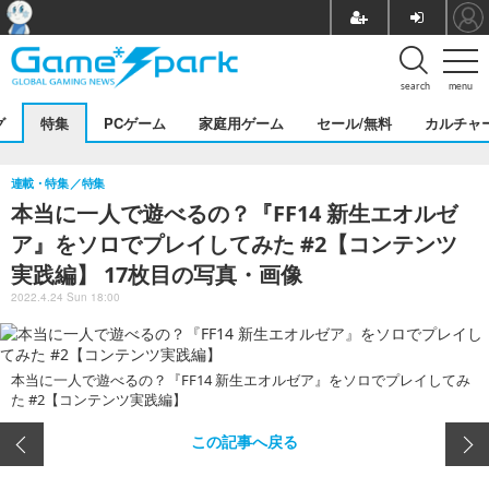
search
menu
グ
特集
PCゲーム
家庭用ゲーム
セール/無料
カルチャ
連載・特集
特集
本当に一人で遊べるの？『FF14 新生エオルゼ
ア』をソロでプレイしてみた #2【コンテンツ
実践編】 17枚目の写真・画像
2022.4.24 Sun 18:00
本当に一人で遊べるの？『FF14 新生エオルゼア』をソロでプレイしてみ
た #2【コンテンツ実践編】
この記事へ戻る