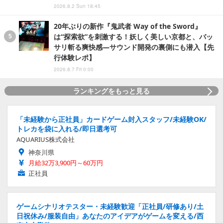
2026.8.2 Sun 18:45
20年ぶりの新作『鬼武者 Way of the Sword』
は“探索欲”を刺激する！妖しく美しい京都と、バッ
サリ斬る爽快感―サウンド開発の裏側にも潜入【先
行体験レポ】
2026.8.7 Fri 0:00
ランキングをもっと見る
「未経験から正社員」カードゲーム封入スタッフ/未経験OK/
トレカを袋に入れる/即日選考可
AQUARIUS株式会社
神奈川県
月給32万3,900円～60万円
正社員
ゲームシナリオテスター・未経験歓迎「正社員/研修あり/土
日祝休み/服装自由」あなたのアイデアがゲームを変える/西