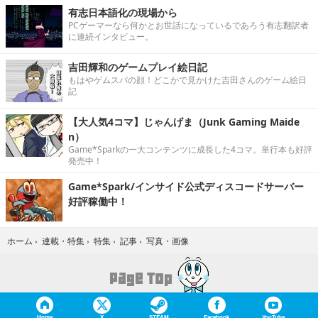
有志日本語化の現場から
PCゲーマーなら何かとお世話になっているであろう有志翻訳者
に連続インタビュー。
吉田輝和のゲームプレイ絵日記
もはやゲムスパの顔！どこかで見かけた吉田さんのゲーム絵日
記
【大人気4コマ】じゃんげま（Junk Gaming Maide
n）
Game*Sparkの一大コンテンツに成長した4コマ。単行本も好評
発売中！
Game*Spark/インサイド公式ディスコードサーバー
好評稼働中！
写真・画像
ホーム
›
連載・特集
›
特集
›
記事
›
Home
X
STEAM
Facebook
YouTube