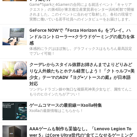
Game*Sparkと4Gamerの合同による就活イベント「キャリア
クエスト」の第4回が東京都立産業貿易センター浜松町館で開催
されました。このイベントに合わせて取材した、各社の現場で
実際に働いている若手社員へのインタビューをお届けします。
GeForce NOWで『Forza Horizon 6』をプレイ。ハ
ンドルコントローラー×クラウドゲーミングの底力を体
感
体感的にラグはほぼ無し。グラフィックスはもちろん最高設定
でプレイ可能！
クーデレからスタイル抜群お姉さんまでよりどりみど
りな人外娘たちとホテル経営しよう！「クトゥルフ×美
少女」テーマのADV『ヨグ=ソトースの庭』が日本語
対応
ツンデレドラゴン娘や無口な複眼死神美少女など、属性てんこ
もりのヒロインたちがアツい！
ゲームコマースの最前線ーXsolla特集
Xsollaの最新情報はこちらから！
AAAゲームも制作も妥協なし。「Lenovo Legion To
wer 5」はCore Ultra世代の“全てこなせるゲーミング