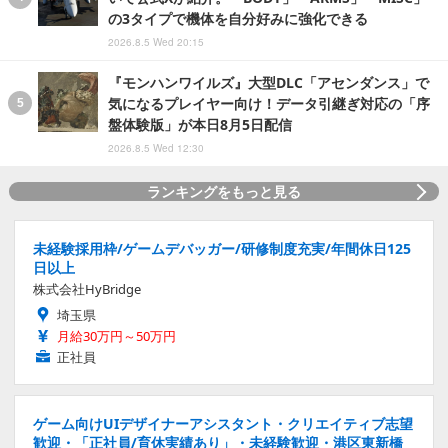
の3タイプで機体を自分好みに強化できる
2026.8.5 Wed 20:15
『モンハンワイルズ』大型DLC「アセンダンス」で
気になるプレイヤー向け！データ引継ぎ対応の「序
盤体験版」が本日8月5日配信
2026.8.5 Wed 12:30
ランキングをもっと見る
未経験採用枠/ゲームデバッガー/研修制度充実/年間休日125
日以上
株式会社HyBridge
埼玉県
月給30万円～50万円
正社員
ゲーム向けUIデザイナーアシスタント・クリエイティブ志望
歓迎・「正社員/育休実績あり」・未経験歓迎・港区東新橋