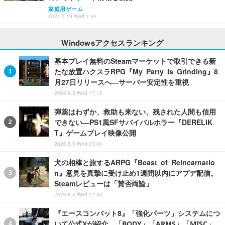
家庭用ゲーム
2021.5.19 Wed 1:34
Windowsアクセスランキング
基本プレイ無料のSteamマーケットで取引できる新
たな放置ハクスラRPG『My Party Is Grinding』8
月27日リリースへ―サーバー安定性を重視
2026.8.5 Wed 17:15
弾薬はわずか、救助も来ない、残された人間も信用
できない―PS1風SFサバイバルホラー『DERELIK
T』ゲームプレイ映像公開
2026.8.5 Wed 23:00
犬の相棒と旅するARPG『Beast of Reincarnatio
n』意見を真摯に受け止め1週間以内にアプデ配信。
Steamレビューは「賛否両論」
2026.8.5 Wed 21:30
『エースコンバット8』「強化パーツ」システムにつ
いて公式Xが紹介。「BODY」「ARMS」「MISC」