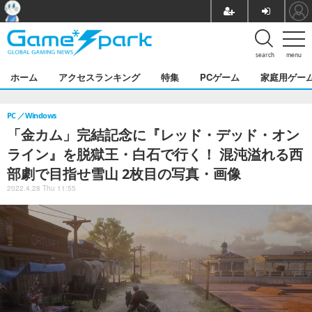
search
menu
ホーム
アクセスランキング
特集
PCゲーム
家庭用ゲー
PC
Windows
「金カム」完結記念に『レッド・デッド・オン
ライン』を脱獄王・白石で行く！ 混沌溢れる西
部劇で目指せ雪山 2枚目の写真・画像
2022.4.28 Thu 11:55