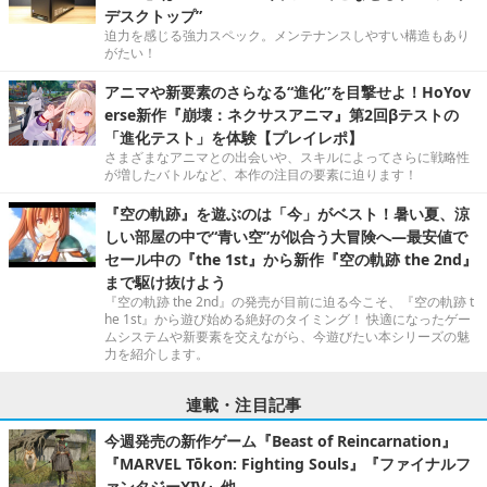
デスクトップ”
迫力を感じる強力スペック。メンテナンスしやすい構造もあり
がたい！
アニマや新要素のさらなる“進化”を目撃せよ！HoYov
erse新作『崩壊：ネクサスアニマ』第2回βテストの
「進化テスト」を体験【プレイレポ】
さまざまなアニマとの出会いや、スキルによってさらに戦略性
が増したバトルなど、本作の注目の要素に迫ります！
『空の軌跡』を遊ぶのは「今」がベスト！暑い夏、涼
しい部屋の中で“青い空”が似合う大冒険へ―最安値で
セール中の『the 1st』から新作『空の軌跡 the 2nd』
まで駆け抜けよう
『空の軌跡 the 2nd』の発売が目前に迫る今こそ、『空の軌跡 t
he 1st』から遊び始める絶好のタイミング！ 快適になったゲー
ムシステムや新要素を交えながら、今遊びたい本シリーズの魅
力を紹介します。
連載・注目記事
今週発売の新作ゲーム『Beast of Reincarnation』
『MARVEL Tōkon: Fighting Souls』『ファイナルフ
ァンタジーXIV』他