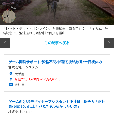
『レッド・デッド・オンライン』を脱獄王・白石で行く！「金カム」完
結記念に、混沌溢れる西部劇で目指せ雪山
この記事へ戻る
ゲーム開発サポート/資格不問/転職初挑戦歓迎/土日祝休み
株式会社ELシステム
大阪府
月給22万4,900円～30万4,900円
正社員
ゲーム向けUIデザイナーアシスタント正社員・駅チカ「正社
員/月給30万以上可/PCスキル活かしたい方」
株式会社Le Lien