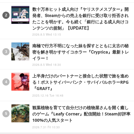
数十万本ヒット成人向け『ヤリステメスブター』開
発者、Steamからの売上を銀行に受け取り拒否され
たことを明かす。今も続く「銀行による成人向けコ
ンテンツの規制」【UPDATE】
2026.8.5 Wed 13:15
南極で行方不明になった妹を探すとともに太古の秘
密を解き明かすサイコホラー『Cryptica』最新トレ
イラー！
2026.8.5 Wed 18:30
上半身だけのパートナーと接合した状態で旅を進め
る！ポストサイバーパンク・サバイバルホラーRPG
『GRAFT』
2025.12.16 Tue 16:48
観葉植物を育てて自分だけの植物屋さんを開く癒し
のゲーム『Leafy Corner』配信開始！Steam好評率
100%の人気スタート
2026.7.31 Fri 10:30