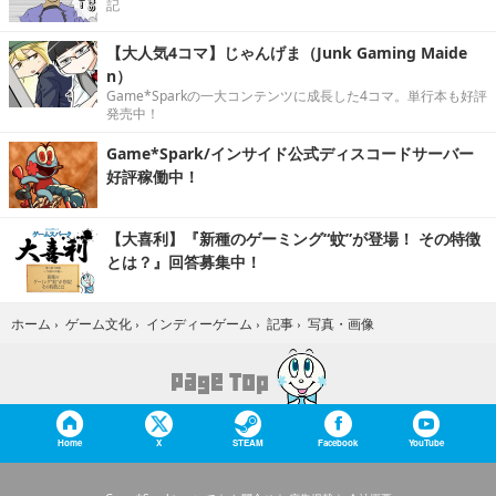
記
【大人気4コマ】じゃんげま（Junk Gaming Maide
n）
Game*Sparkの一大コンテンツに成長した4コマ。単行本も好評
発売中！
Game*Spark/インサイド公式ディスコードサーバー
好評稼働中！
【大喜利】『新種のゲーミング“蚊”が登場！ その特徴
とは？』回答募集中！
写真・画像
ホーム
›
ゲーム文化
›
インディーゲーム
›
記事
›
Home
X
STEAM
Facebook
YouTube