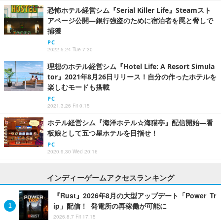
恐怖ホテル経営シム『Serial Killer Life』Steamスト
アページ公開―銀行強盗のために宿泊者を罠と脅しで
捕獲
PC
2022.5.24 Tue 7:30
理想のホテル経営シム『Hotel Life: A Resort Simula
tor』2021年8月26日リリース！自分の作ったホテルを
楽しむモードも搭載
PC
2021.3.26 Fri 0:15
ホテル経営シム『海洋ホテル☆海猫亭』配信開始―看
板娘として五つ星ホテルを目指せ！
PC
2020.9.30 Wed 20:16
インディーゲームアクセスランキング
『Rust』2026年8月の大型アップデート「Power Tr
ip」配信！ 発電所の再稼働が可能に
2026.8.7 Fri 17:15