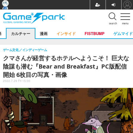
search
menu
料
カルチャー
漫画
インサイド
FISTBUMP
ゲムマイド
ゲーム文化
インディーゲーム
クマさんが経営するホテルへようこそ！ 巨大な
陰謀も潜む『Bear and Breakfast』PC版配信
開始 6枚目の写真・画像
2022.7.29 Fri 15:00