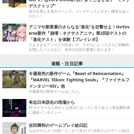
デスクトップ”
迫力を感じる強力スペック。メンテナンスしやすい構造もあり
がたい！
アニマや新要素のさらなる“進化”を目撃せよ！HoYov
erse新作『崩壊：ネクサスアニマ』第2回βテストの
「進化テスト」を体験【プレイレポ】
さまざまなアニマとの出会いや、スキルによってさらに戦略性
が増したバトルなど、本作の注目の要素に迫ります！
連載・注目記事
今週発売の新作ゲーム『Beast of Reincarnation』
『MARVEL Tōkon: Fighting Souls』『ファイナルフ
ァンタジーXIV』他
今週発売の新作ゲームはこちら。
有志日本語化の現場から
PCゲーマーなら何かとお世話になっているであろう有志翻訳者
に連続インタビュー。
吉田輝和のゲームプレイ絵日記
もはやゲムスパの顔！どこかで見かけた吉田さんのゲーム絵日