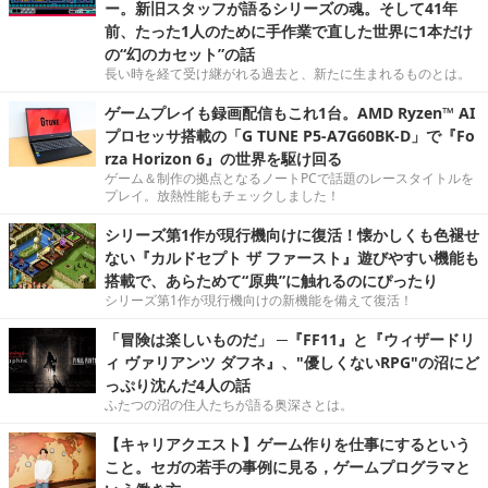
ー。新旧スタッフが語るシリーズの魂。そして41年
前、たった1人のために手作業で直した世界に1本だけ
の“幻のカセット”の話
長い時を経て受け継がれる過去と、新たに生まれるものとは。
ゲームプレイも録画配信もこれ1台。AMD Ryzen™ AI
プロセッサ搭載の「G TUNE P5-A7G60BK-D」で『Fo
rza Horizon 6』の世界を駆け回る
ゲーム＆制作の拠点となるノートPCで話題のレースタイトルを
プレイ。放熱性能もチェックしました！
シリーズ第1作が現行機向けに復活！懐かしくも色褪せ
ない『カルドセプト ザ ファースト』遊びやすい機能も
搭載で、あらためて“原典”に触れるのにぴったり
シリーズ第1作が現行機向けの新機能を備えて復活！
「冒険は楽しいものだ」 ─『FF11』と『ウィザードリ
ィ ヴァリアンツ ダフネ』、"優しくないRPG"の沼にど
っぷり沈んだ4人の話
ふたつの沼の住人たちが語る奥深さとは。
【キャリアクエスト】ゲーム作りを仕事にするという
こと。セガの若手の事例に見る，ゲームプログラマと