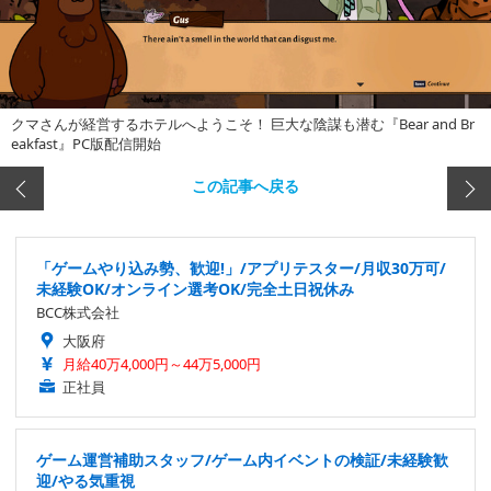
クマさんが経営するホテルへようこそ！ 巨大な陰謀も潜む『Bear and Br
eakfast』PC版配信開始
この記事へ戻る
「ゲームやり込み勢、歓迎!」/アプリテスター/月収30万可/
未経験OK/オンライン選考OK/完全土日祝休み
BCC株式会社
大阪府
月給40万4,000円～44万5,000円
正社員
ゲーム運営補助スタッフ/ゲーム内イベントの検証/未経験歓
迎/やる気重視