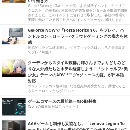
いう働き方
Game*Sparkと4Gamerの合同による就活イベント「キャリア
クエスト」の第4回が東京都立産業貿易センター浜松町館で開催
されました。このイベントに合わせて取材した、各社の現場で
実際に働いている若手社員へのインタビューをお届けします。
GeForce NOWで『Forza Horizon 6』をプレイ。ハ
ンドルコントローラー×クラウドゲーミングの底力を体
感
体感的にラグはほぼ無し。グラフィックスはもちろん最高設定
でプレイ可能！
クーデレからスタイル抜群お姉さんまでよりどりみど
りな人外娘たちとホテル経営しよう！「クトゥルフ×美
少女」テーマのADV『ヨグ=ソトースの庭』が日本語
対応
ツンデレドラゴン娘や無口な複眼死神美少女など、属性てんこ
もりのヒロインたちがアツい！
ゲームコマースの最前線ーXsolla特集
Xsollaの最新情報はこちらから！
AAAゲームも制作も妥協なし。「Lenovo Legion To
wer 5」はCore Ultra世代の“全てこなせるゲーミング