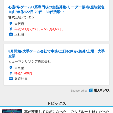
心斎橋/ゲームIT系専門校の生徒募集/リーダー候補/服装髪色
自由/年休122日 20代・30代活躍中
株式会社バンタン
大阪府
年収511万9,200円～665万4,600円
正社員
8月開始/大手ゲーム会社で事務/土日祝休み/急募/上場・大手
企業
ヒューマンリソシア株式会社
東京都
時給1,700円
派遣社員
Sponsored by
トピックス
車が変形してロボになった、でも『ルート16』だった