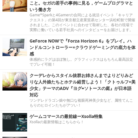
こと。セガの若手の事例に見る，ゲームプログラマと
いう働き方
Game*Sparkと4Gamerの合同による就活イベント「キャリア
クエスト」の第4回が東京都立産業貿易センター浜松町館で開催
されました。このイベントに合わせて取材した、各社の現場で
実際に働いている若手社員へのインタビューをお届けします。
GeForce NOWで『Forza Horizon 6』をプレイ。ハ
ンドルコントローラー×クラウドゲーミングの底力を体
感
体感的にラグはほぼ無し。グラフィックスはもちろん最高設定
でプレイ可能！
クーデレからスタイル抜群お姉さんまでよりどりみど
りな人外娘たちとホテル経営しよう！「クトゥルフ×美
少女」テーマのADV『ヨグ=ソトースの庭』が日本語
対応
ツンデレドラゴン娘や無口な複眼死神美少女など、属性てんこ
もりのヒロインたちがアツい！
ゲームコマースの最前線ーXsolla特集
Xsollaの最新情報はこちらから！