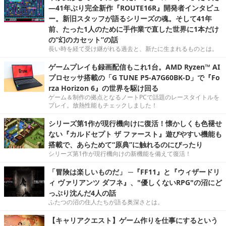
―41年ぶり完全新作『ROUTE16R』開発者インタビュ
ー。新旧スタッフが語るシリーズの魂。そして41年
前、たった1人のために手作業で直した世界に1本だけ
の“幻のカセット”の話
長い時を経て受け継がれる過去と、新たに生まれるものとは。
ゲームプレイも録画配信もこれ1台。AMD Ryzen™ AI
プロセッサ搭載の「G TUNE P5-A7G60BK-D」で『Fo
rza Horizon 6』の世界を駆け回る
ゲーム＆制作の拠点となるノートPCで話題のレースタイトルを
プレイ。放熱性能もチェックしました！
シリーズ第1作が現行機向けに復活！懐かしくも色褪せ
ない『カルドセプト ザ ファースト』遊びやすい機能も
搭載で、あらためて“原典”に触れるのにぴったり
シリーズ第1作が現行機向けの新機能を備えて復活！
「冒険は楽しいものだ」 ─『FF11』と『ウィザードリ
ィ ヴァリアンツ ダフネ』、"優しくないRPG"の沼にど
っぷり沈んだ4人の話
ふたつの沼の住人たちが語る奥深さとは。
【キャリアクエスト】ゲーム作りを仕事にするという