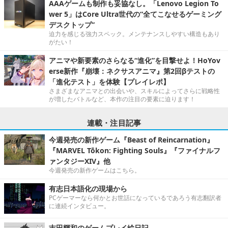
AAAゲームも制作も妥協なし。「Lenovo Legion To
wer 5」はCore Ultra世代の“全てこなせるゲーミング
デスクトップ”
迫力を感じる強力スペック。メンテナンスしやすい構造もあり
がたい！
アニマや新要素のさらなる“進化”を目撃せよ！HoYov
erse新作『崩壊：ネクサスアニマ』第2回βテストの
「進化テスト」を体験【プレイレポ】
さまざまなアニマとの出会いや、スキルによってさらに戦略性
が増したバトルなど、本作の注目の要素に迫ります！
連載・注目記事
今週発売の新作ゲーム『Beast of Reincarnation』
『MARVEL Tōkon: Fighting Souls』『ファイナルフ
ァンタジーXIV』他
今週発売の新作ゲームはこちら。
有志日本語化の現場から
PCゲーマーなら何かとお世話になっているであろう有志翻訳者
に連続インタビュー。
吉田輝和のゲームプレイ絵日記