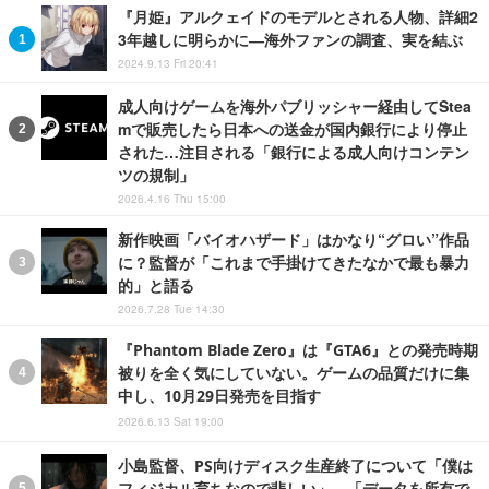
『月姫』アルクェイドのモデルとされる人物、詳細2
3年越しに明らかに―海外ファンの調査、実を結ぶ
2024.9.13 Fri 20:41
成人向けゲームを海外パブリッシャー経由してStea
mで販売したら日本への送金が国内銀行により停止
された…注目される「銀行による成人向けコンテン
ツの規制」
2026.4.16 Thu 15:00
新作映画「バイオハザード」はかなり“グロい”作品
に？監督が「これまで手掛けてきたなかで最も暴力
的」と語る
2026.7.28 Tue 14:30
『Phantom Blade Zero』は『GTA6』との発売時期
被りを全く気にしていない。ゲームの品質だけに集
中し、10月29日発売を目指す
2026.6.13 Sat 19:00
小島監督、PS向けディスク生産終了について「僕は
フィジカル育ちなので悲しい」―「データを所有で