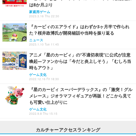
は8か月ぶり
家庭用ゲーム
2023.3.16 Thu 22:30
『カービィのエアライド』はわずか3ヶ月半で作られ
た？桜井政博氏が開発秘話や当時を振り返る
ニュース
2023.1.10 Tue 11:45
アニメ「星のカービィ」の“不適切表現”に公式が注意
喚起―ファンからは「今だと炎上しそう」「むしろ当
時もアウト」
ゲーム文化
2022.12.16 Fri 18:30
『星のカービィ スーパーデラックス』の「激突！グル
メレース」ジオラマフィギュアが再販！どこから見て
も可愛い仕上がりに
ゲーム文化
2022.9.8 Thu 15:15
カルチャーアクセスランキング