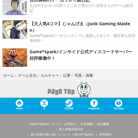
もはやゲムスパの顔！どこかで見かけた吉田さんのゲーム絵日
記
【大人気4コマ】じゃんげま（Junk Gaming Maide
n）
Game*Sparkの一大コンテンツに成長した4コマ。単行本も好評
発売中！
Game*Spark/インサイド公式ディスコードサーバー
好評稼働中！
写真・画像
ホーム
›
ゲーム文化
›
カルチャー
›
記事
›
Home
X
STEAM
Facebook
YouTube
Game*Sparkについて
お問合せ
広告掲載
会社概要
個人情報保護方針
個人情報の取り扱いについて（Game*Spark）
利用規約