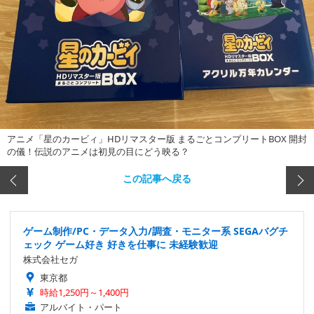
アニメ「星のカービィ」HDリマスター版 まるごとコンプリートBOX 開封
の儀！伝説のアニメは初見の目にどう映る？
この記事へ戻る
ゲーム制作/PC・データ入力/調査・モニター系 SEGAバグチ
ェック ゲーム好き 好きを仕事に 未経験歓迎
株式会社セガ
東京都
時給1,250円～1,400円
アルバイト・パート