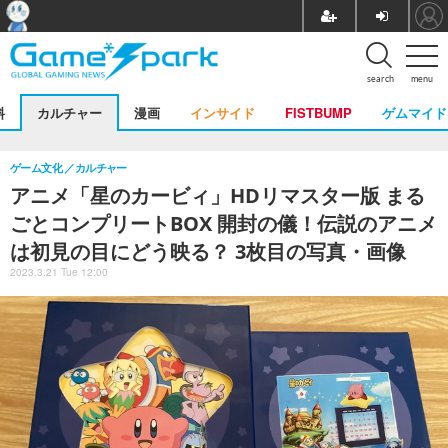
search
menu
料
カルチャー
漫画
インサイド
FISTBUMP
ゲムマイド
ゲーム文化
カルチャー
アニメ「星のカービィ」HDリマスター版 まる
ごとコンプリートBOX 開封の儀！伝説のアニメ
は初見の目にどう映る？ 3枚目の写真・画像
2023.3.21 Tue 12:00