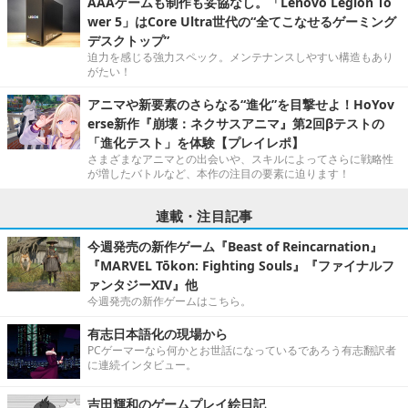
AAAゲームも制作も妥協なし。「Lenovo Legion To
wer 5」はCore Ultra世代の“全てこなせるゲーミング
デスクトップ”
迫力を感じる強力スペック。メンテナンスしやすい構造もあり
がたい！
アニマや新要素のさらなる“進化”を目撃せよ！HoYov
erse新作『崩壊：ネクサスアニマ』第2回βテストの
「進化テスト」を体験【プレイレポ】
さまざまなアニマとの出会いや、スキルによってさらに戦略性
が増したバトルなど、本作の注目の要素に迫ります！
連載・注目記事
今週発売の新作ゲーム『Beast of Reincarnation』
『MARVEL Tōkon: Fighting Souls』『ファイナルフ
ァンタジーXIV』他
今週発売の新作ゲームはこちら。
有志日本語化の現場から
PCゲーマーなら何かとお世話になっているであろう有志翻訳者
に連続インタビュー。
吉田輝和のゲームプレイ絵日記