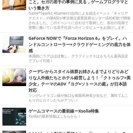
こと。セガの若手の事例に見る，ゲームプログラマと
いう働き方
Game*Sparkと4Gamerの合同による就活イベント「キャリア
クエスト」の第4回が東京都立産業貿易センター浜松町館で開催
されました。このイベントに合わせて取材した、各社の現場で
実際に働いている若手社員へのインタビューをお届けします。
GeForce NOWで『Forza Horizon 6』をプレイ。ハ
ンドルコントローラー×クラウドゲーミングの底力を体
感
体感的にラグはほぼ無し。グラフィックスはもちろん最高設定
でプレイ可能！
クーデレからスタイル抜群お姉さんまでよりどりみど
りな人外娘たちとホテル経営しよう！「クトゥルフ×美
少女」テーマのADV『ヨグ=ソトースの庭』が日本語
対応
ツンデレドラゴン娘や無口な複眼死神美少女など、属性てんこ
もりのヒロインたちがアツい！
ゲームコマースの最前線ーXsolla特集
Xsollaの最新情報はこちらから！