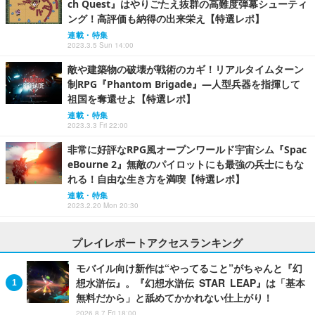
ch Quest』はやりごたえ抜群の高難度弾幕シューティ
ング！高評価も納得の出来栄え【特選レポ】
連載・特集
2023.3.5 Sun 14:00
敵や建築物の破壊が戦術のカギ！リアルタイムターン
制RPG『Phantom Brigade』―人型兵器を指揮して
祖国を奪還せよ【特選レポ】
連載・特集
2023.3.3 Fri 22:00
非常に好評なRPG風オープンワールド宇宙シム『Spac
eBourne 2』無敵のパイロットにも最強の兵士にもな
れる！自由な生き方を満喫【特選レポ】
連載・特集
2023.2.20 Mon 20:30
プレイレポートアクセスランキング
モバイル向け新作は“やってること”がちゃんと『幻
想水滸伝』。『幻想水滸伝 STAR LEAP』は「基本
無料だから」と舐めてかかれない仕上がり！
2026.8.7 Fri 18:00