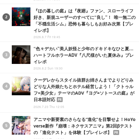
『ほの暮しの庭』は『夜廻』ファン、スローライフ
好き、新規ユーザーのすべてに“良し”！ 唯一無二の
「不穏生活シム」恐怖も暮らしもお好み次第【プレ
イレポ】
2026.8.7 Fri 19:45
“色々デカい”美人妖怪と少年のドキドキなひと夏…
ハートフルホラーADV『八尺様がいた夏休み』プレ
イレポ
2026.8.2 Sun 19:00
クーデレからスタイル抜群お姉さんまでよりどりみ
どりな人外娘たちとホテル経営しよう！「クトゥル
フ×美少女」テーマのADV『ヨグ=ソトースの庭』が
日本語対応
PR
2026.7.23 Thu 12:05
アニマや新要素のさらなる“進化”を目撃せよ！HoYo
verse新作『崩壊：ネクサスアニマ』第2回βテスト
の「進化テスト」を体験【プレイレポ】
PR