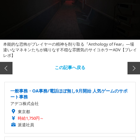
本能的な恐怖がプレイヤーの精神を削り取る『Anthology of Fear』―場
違いなマネキンたちが織りなす不穏な雰囲気のサイコホラーADV【プレイ
レポ】
この記事へ戻る
一般事務・OA事務/電話ほぼ無し9月開始 人気ゲームのサポ
ート事務
アデコ株式会社
東京都
時給1,750円～
派遣社員