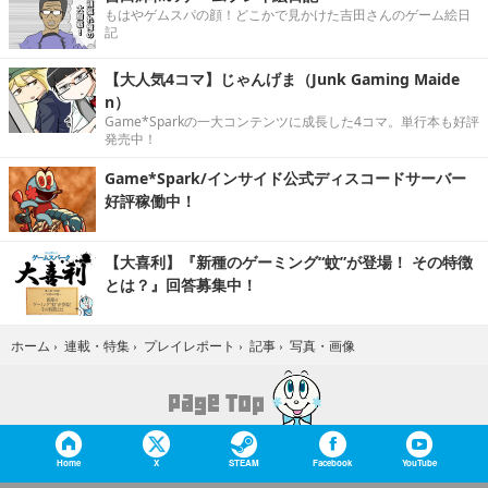
もはやゲムスパの顔！どこかで見かけた吉田さんのゲーム絵日
記
【大人気4コマ】じゃんげま（Junk Gaming Maide
n）
Game*Sparkの一大コンテンツに成長した4コマ。単行本も好評
発売中！
Game*Spark/インサイド公式ディスコードサーバー
好評稼働中！
【大喜利】『新種のゲーミング“蚊”が登場！ その特徴
とは？』回答募集中！
写真・画像
ホーム
›
連載・特集
›
プレイレポート
›
記事
›
Home
X
STEAM
Facebook
YouTube