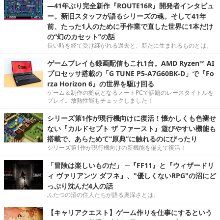
―41年ぶり完全新作『ROUTE16R』開発者インタビュ
ー。新旧スタッフが語るシリーズの魂。そして41年
前、たった1人のために手作業で直した世界に1本だけ
の“幻のカセット”の話
長い時を経て受け継がれる過去と、新たに生まれるものとは。
ゲームプレイも録画配信もこれ1台。AMD Ryzen™ AI
プロセッサ搭載の「G TUNE P5-A7G60BK-D」で『Fo
rza Horizon 6』の世界を駆け回る
ゲーム＆制作の拠点となるノートPCで話題のレースタイトルを
プレイ。放熱性能もチェックしました！
シリーズ第1作が現行機向けに復活！懐かしくも色褪せ
ない『カルドセプト ザ ファースト』遊びやすい機能も
搭載で、あらためて“原典”に触れるのにぴったり
シリーズ第1作が現行機向けの新機能を備えて復活！
「冒険は楽しいものだ」 ─『FF11』と『ウィザードリ
ィ ヴァリアンツ ダフネ』、"優しくないRPG"の沼にど
っぷり沈んだ4人の話
ふたつの沼の住人たちが語る奥深さとは。
【キャリアクエスト】ゲーム作りを仕事にするという