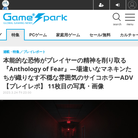
search
menu
グ
特集
PCゲーム
家庭用ゲーム
セール/無料
カルチャ
連載・特集
プレイレポート
本能的な恐怖がプレイヤーの精神を削り取る
『Anthology of Fear』―場違いなマネキンた
ちが織りなす不穏な雰囲気のサイコホラーADV
【プレイレポ】 11枚目の写真・画像
2023.3.24 Fri 23:00