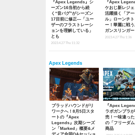
『Apex Legends』シ
『Apex Lege
ーズン16当初から続
ケおじ新レジェ
く“音バグ”がシーズン
活躍描く「アー
17目前に修正―「ユー
ル」ローンチト
ザーのフラストレーシ
ー！華麗に戦う
ョンを理解している」
ガンスリンガー
とも
2023.4.27 Thu 1:36
2023.4.27 Thu 11:32
Apex Legends
ブラッドハウンドがリ
『Apex Lege
ワークへ！8月5日スタ
ラボガンプラが
ートの『Apex
売！一味違った
Legends』次期シーズ
の「フリーダム
ン「Marked」概要&メ
商品
ディア合同QAセッショ