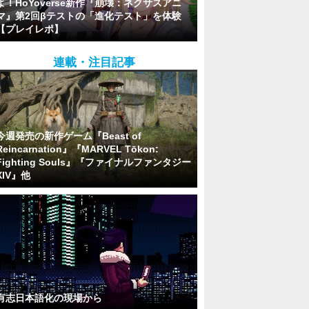
よ！HoYoverse新作『崩壊：ネクサスアニ
マ』第2回βテストの「進化テスト」を体験
【プレイレポ】
連載・注目記事
今週発売の新作ゲーム『Beast of
Reincarnation』『MARVEL Tōkon:
Fighting Souls』『ファイナルファンタジー
XIV』他
有志日本語化の現場から