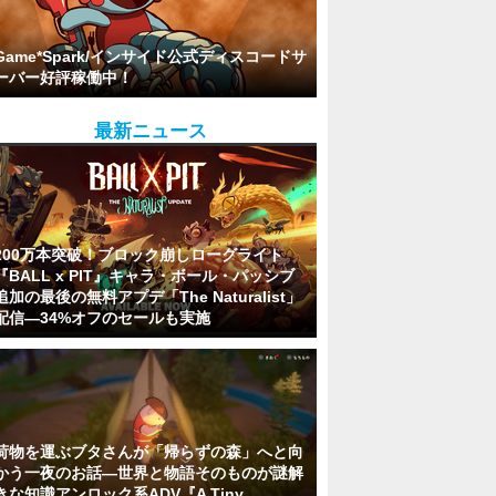
Game*Spark/インサイド公式ディスコードサ
ーバー好評稼働中！
最新ニュース
200万本突破！ブロック崩しローグライト
『BALL x PIT』キャラ・ボール・パッシブ
追加の最後の無料アプデ「The Naturalist」
配信―34%オフのセールも実施
荷物を運ぶブタさんが「帰らずの森」へと向
かう一夜のお話―世界と物語そのものが謎解
きな知識アンロック系ADV『A Tiny