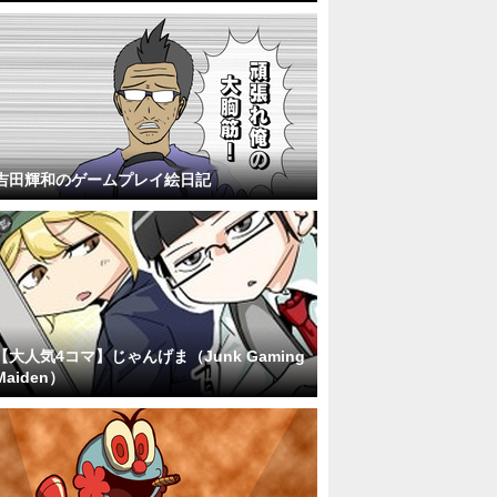
吉田輝和のゲームプレイ絵日記
【大人気4コマ】じゃんげま（Junk Gaming
Maiden）