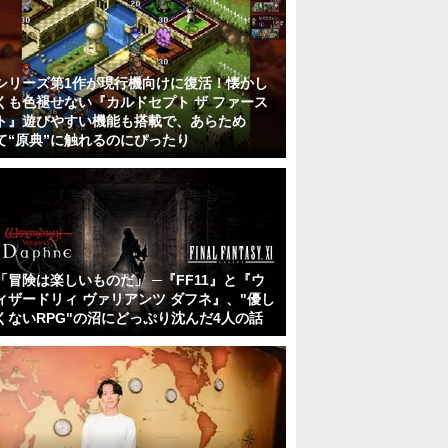
シリーズ第1作が現行機向けに復活！懐かし
くも色褪せない『カルドセプト ザ ファース
ト』遊びやすい機能も搭載で、あらため
て“原典”に触れるのにぴったり
「冒険は楽しいものだ」 ─『FF11』と『ウ
ィザードリィ ヴァリアンツ ダフネ』、"優し
くないRPG"の沼にどっぷり沈んだ4人の話