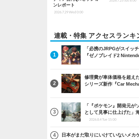
2026.7.25 Sat 8:00
ンレポート
2026.7.29 Wed 0:00
連載・特集 アクセスランキ
「必携のJRPGがスイッ
『ゼノブレイド2 Nintendo S
修理費が車体価格を超え
シリーズ新作『Car Mechani
「『ポケモン』開発元がソ
として見事に仕上げた」海外レビ
2026.8.4 Tue 15:00
日本がまだ取りにいけていないメカゲー