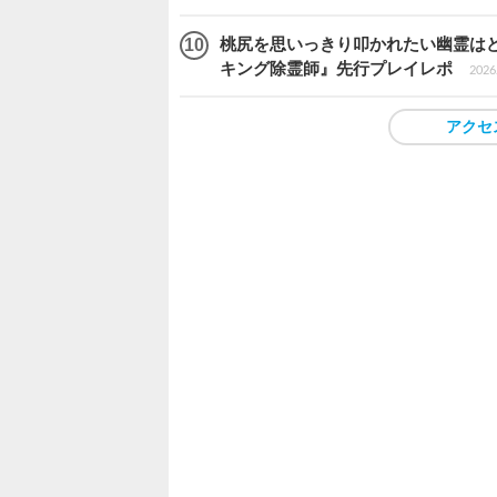
桃尻を思いっきり叩かれたい幽霊は
キング除霊師』先行プレイレポ
2026.
アクセ