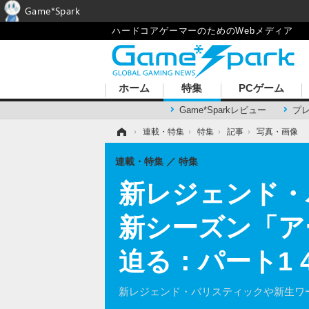
Game*Spark
ハードコアゲーマーのためのWebメディア
ホーム
特集
PCゲーム
Game*Sparkレビュー
プ
ホーム
›
連載・特集
›
特集
›
記事
›
写真・画像
連載・特集
特集
新レジェンド・バ
新シーズン「ア
迫る：パート1
新レジェンド・バリスティックや新生ワ