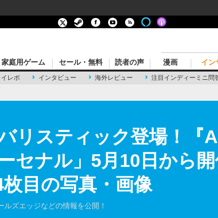
家庭用ゲーム
セール・無料
読者の声
漫画
イン
レイレポ
インタビュー
海外レビュー
注目インディーミニ問
リスティック登場！『Apex
ーセナル」5月10日から
 4枚目の写真・画像
ールズエッジなどの情報を公開！