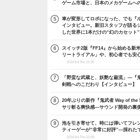
ゲーム市場と、日本のメカゲームへ
車が変形してロボになった、でも『ルー
インタビュー。新旧スタッフが語るシ
した世界に1本だけの“幻のカセット
スイッチ2版『FF14』から始める新
リートライアル」や、初心者でも安
2026.8.4 Tue 22:20
「野蛮な武蔵と、妖艶な巌流」―『鬼武者
剣戟へのこだわり【インタビュー】
20年ぶりの新作『鬼武者 Way of 
サリ斬る爽快感―サウンド開発の裏
泡を引き寄せて、時には弾いてフレ
ティーゲーが“非常に好評”―採れたて！
2026.8.6 Thu 22:00