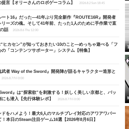
の提言【オリーさんのロボゲーコラム】
2026.8.2 Sun 18:45
ト16』だった―41年ぶり完全新作『ROUTE16R』開発者
リーズの魂。そして41年前、たった1人のために手作業で直
”の話
2026.8.6 Thu 12:00
米“ヒカセン”が知っておきたい10のこと―めっちゃ遊べる「フ
心の「コンテンツサポーター」システム【特集】
 Way of the Sword』開発陣が語るキャラクター造形と
2026.8.7 Fri 0:00
the Sword』は“探索欲”を刺激する！妖しく美しい京都と、バッ
側にも潜入【先行体験レポ】
2026.8.7 Fri 0:00
ンドをハメよう！最大6人のマルチプレイ対応のアワアワパー
本日のSteam注目ゲーム16選【2026年8月6日】