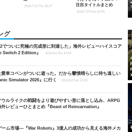
注目タイトルまとめ
2026.7.23 Thu 18:27
2026.7.19 Sun 10:00
ング
チ2でついに究極の完成形に到達した」海外レビューハイスコア
witch 2 Edition』
2026.8.6 Thu 19:45
た愛車コペンがついに逝った。だから鬱憤晴らしに待ち遠しい
c Simulator 2026』に行く
2026.8.2 Sun 12:00
ウルライクの戦闘をより遊びやすい形に落とし込み、ARPG
ューひとまとめ『Beast of Reincarnation』
ム市場―『War Robots』3億人の成功から見える海外メカ