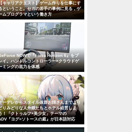
【キャリアクエスト】ゲーム作りを仕事にす
るということ。セガの若手の事例に見る，ゲ
ームプログラマという働き方
GeForce NOWで『Forza Horizon 6』をプ
レイ。ハンドルコントローラー×クラウドゲ
ーミングの底力を体感
クーデレからスタイル抜群お姉さんまでより
どりみどりな人外娘たちとホテル経営しよ
う！「クトゥルフ×美少女」テーマの
ADV『ヨグ=ソトースの庭』が日本語対応