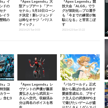
nds』イ
『Apex Legends』大
『Apex Legends』競
ンドの
型アップデート「アー
技大会「ALGS」でラ
セナ
セナル」5月10日ローン
グが深刻化―プロ選手
レイラ
チ決定！新レジェンド
も「今までの練習が無
歴戦の
は粋なオヤジ「バリス
駄になる」と苦言こぼ
ティック」
す
2023.4.25 Tue 0:03
2023.4.23 Sun 15:22
nds』コ
『Apex Legends』レ
『パルワールド』正式
特別販
ヴナントの声優が藤原
版から親ばか生み出す
カラー
貴弘さんから武田太一
愛娘育成SLG、ブサイ
」含む3
さんへ交代。収録済み
ク主人公の武侠RPGま
分は両名のボイスを再
で遊びたいゲームが盛
生
りだくさん！ゲムスパ