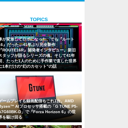
TOPICS
車が変形してロボになった、でも『ルート
16』だった―41年ぶり完全新作
『ROUTE16R』開発者インタビュー。新旧
スタッフが語るシリーズの魂。そして41年
前、たった1人のために手作業で直した世界
に1本だけの“幻のカセット”の話
ゲームプレイも録画配信もこれ1台。AMD
Ryzen™ AIプロセッサ搭載の「G TUNE P5-
A7G60BK-D」で『Forza Horizon 6』の世
界を駆け回る