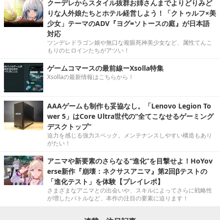
クーデレからスタイル抜群お姉さんまでよりどりみど
りな人外娘たちとホテル経営しよう！「クトゥルフ×美
少女」テーマのADV『ヨグ=ソトースの庭』が日本語
対応
ツンデレドラゴン娘や無口な複眼死神美少女など、属性てんこ
もりのヒロインたちがアツい！
ゲームコマースの最前線ーXsolla特集
Xsollaの最新情報はこちらから！
AAAゲームも制作も妥協なし。「Lenovo Legion To
wer 5」はCore Ultra世代の“全てこなせるゲーミング
デスクトップ”
迫力を感じる強力スペック。メンテナンスしやすい構造もあり
がたい！
アニマや新要素のさらなる“進化”を目撃せよ！HoYov
erse新作『崩壊：ネクサスアニマ』第2回βテストの
「進化テスト」を体験【プレイレポ】
さまざまなアニマとの出会いや、スキルによってさらに戦略性
が増したバトルなど、本作の注目の要素に迫ります！