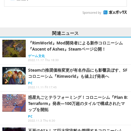
Sponsored by
関連ニュース
『RimWorld』Mod開発者による新作コロニーシム
『Ascent of Ashes』Steamページ公開！
ゲーム文化
2022.11.17 Thu 18:30
Steamの推奨価格変更が有名作品にも影響及ぼす、SF
コロニーシム『Rimworld』も値上げ発表へ
PC
2022.11.11 Fri 17:45
惑星丸ごとテラフォーミング！コロニーシム『Plan B:
Terraform』発表―100万超のタイルで構成されたマ
ップを開拓
PC
2022.11.3 Thu 6:30
不死のAIとして巨大宇宙船を管理するコロニーシム