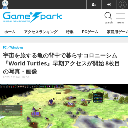
search
menu
ホーム
アクセスランキング
特集
PCゲーム
家庭用ゲー
PC
Windows
宇宙を旅する亀の背中で暮らすコロニーシム
『World Turtles』早期アクセスが開始 8枚目
の写真・画像
2023.5.2 Tue 18:00