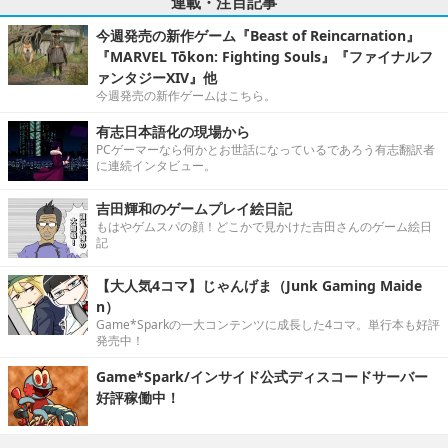
連載・注目記事
今週発売の新作ゲーム『Beast of Reincarnation』
『MARVEL Tōkon: Fighting Souls』『ファイナルフ
ァンタジーXIV』他
今週発売の新作ゲームはこちら。
有志日本語化の現場から
PCゲーマーなら何かとお世話になっているであろう有志翻訳者
に連続インタビュー。
吉田輝和のゲームプレイ絵日記
もはやゲムスパの顔！どこかで見かけた吉田さんのゲーム絵日
記
【大人気4コマ】じゃんげま（Junk Gaming Maide
n）
Game*Sparkの一大コンテンツに成長した4コマ。単行本も好評
発売中！
Game*Spark/インサイド公式ディスコードサーバー
好評稼働中！