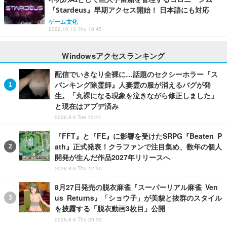
『Stardeus』早期アクセス開始！ 日本語にも対応
ゲーム文化
2022.10.13 Thu 18:45
Windowsアクセスランキング
配信でいきなり全裸に…話題のセクシーホラー『ス
パンキング除霊師』人妻霊の服が消えるバグが発
生。「丸裸になる現象を泣きながら修正しました」
と現在はアプデ済み
2026.8.4 Tue 10:41
『FFT』と『FE』に影響を受けたSRPG『Beaten P
ath』正式発表！クラファンで注目集め、数年の個人
開発が生んだ作品2027年リリースへ
2026.8.6 Thu 12:30
8月27日発売の脱衣麻雀『スーパーリアル麻雀 Ven
us Returns』「ショウ子」が美貌と抜群のスタイル
を披露する「脱衣動画3枚目」公開
2026.8.6 Thu 20:39