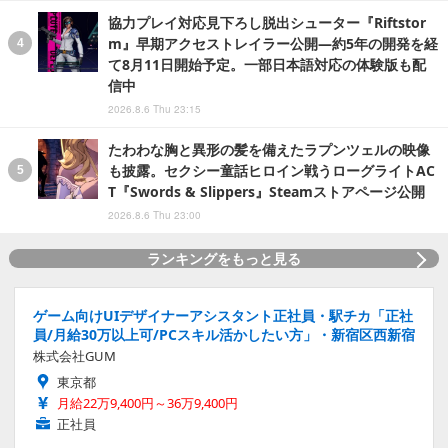
協力プレイ対応見下ろし脱出シューター『Riftstor
m』早期アクセストレイラー公開―約5年の開発を経
て8月11日開始予定。一部日本語対応の体験版も配
信中
2026.8.6 Thu 23:15
たわわな胸と異形の髪を備えたラプンツェルの映像
も披露。セクシー童話ヒロイン戦うローグライトAC
T『Swords & Slippers』Steamストアページ公開
2026.8.6 Thu 23:00
ランキングをもっと見る
ゲーム向けUIデザイナーアシスタント正社員・駅チカ「正社
員/月給30万以上可/PCスキル活かしたい方」・新宿区西新宿
株式会社GUM
東京都
月給22万9,400円～36万9,400円
正社員