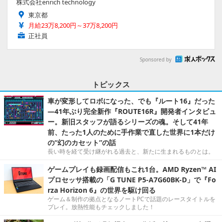
株式会社enrich technology
東京都
月給23万8,200円～37万8,200円
正社員
Sponsored by
トピックス
車が変形してロボになった、でも『ルート16』だった
―41年ぶり完全新作『ROUTE16R』開発者インタビュ
ー。新旧スタッフが語るシリーズの魂。そして41年
前、たった1人のために手作業で直した世界に1本だけ
の“幻のカセット”の話
長い時を経て受け継がれる過去と、新たに生まれるものとは。
ゲームプレイも録画配信もこれ1台。AMD Ryzen™ AI
プロセッサ搭載の「G TUNE P5-A7G60BK-D」で『Fo
rza Horizon 6』の世界を駆け回る
ゲーム＆制作の拠点となるノートPCで話題のレースタイトルを
プレイ。放熱性能もチェックしました！