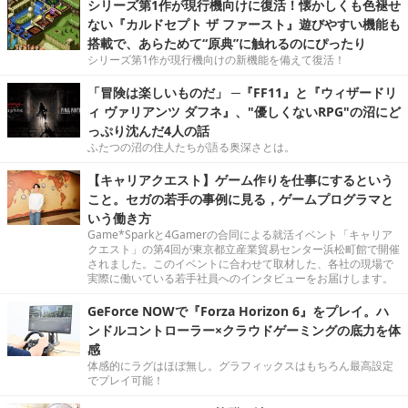
シリーズ第1作が現行機向けに復活！懐かしくも色褪せ
ない『カルドセプト ザ ファースト』遊びやすい機能も
搭載で、あらためて“原典”に触れるのにぴったり
シリーズ第1作が現行機向けの新機能を備えて復活！
「冒険は楽しいものだ」 ─『FF11』と『ウィザードリ
ィ ヴァリアンツ ダフネ』、"優しくないRPG"の沼にど
っぷり沈んだ4人の話
ふたつの沼の住人たちが語る奥深さとは。
【キャリアクエスト】ゲーム作りを仕事にするという
こと。セガの若手の事例に見る，ゲームプログラマと
いう働き方
Game*Sparkと4Gamerの合同による就活イベント「キャリア
クエスト」の第4回が東京都立産業貿易センター浜松町館で開催
されました。このイベントに合わせて取材した、各社の現場で
実際に働いている若手社員へのインタビューをお届けします。
GeForce NOWで『Forza Horizon 6』をプレイ。ハ
ンドルコントローラー×クラウドゲーミングの底力を体
感
体感的にラグはほぼ無し。グラフィックスはもちろん最高設定
でプレイ可能！