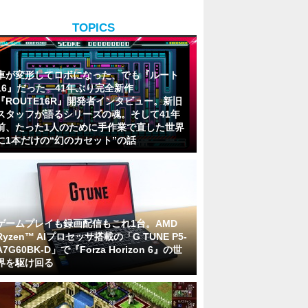
TOPICS
車が変形してロボになった、でも『ルート
16』だった―41年ぶり完全新作
『ROUTE16R』開発者インタビュー。新旧
スタッフが語るシリーズの魂。そして41年
前、たった1人のために手作業で直した世界
に1本だけの“幻のカセット”の話
ゲームプレイも録画配信もこれ1台。AMD
Ryzen™ AIプロセッサ搭載の「G TUNE P5-
A7G60BK-D」で『Forza Horizon 6』の世
界を駆け回る