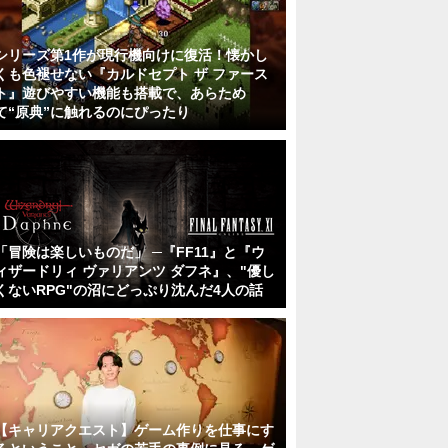
シリーズ第1作が現行機向けに復活！懐かし
くも色褪せない『カルドセプト ザ ファース
ト』遊びやすい機能も搭載で、あらため
て“原典”に触れるのにぴったり
「冒険は楽しいものだ」 ─『FF11』と『ウ
ィザードリィ ヴァリアンツ ダフネ』、"優し
くないRPG"の沼にどっぷり沈んだ4人の話
【キャリアクエスト】ゲーム作りを仕事にす