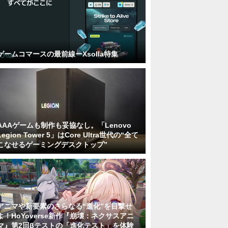
ゲームコマースの最前線ーXsolla特集
AAAゲームも制作も妥協なし。「Lenovo
Legion Tower 5」はCore Ultra世代の“全て
こなせるゲーミングデスクトップ”
アニマや新要素のさらなる“進化”を目撃せ
よ！HoYoverse新作『崩壊：ネクサスアニ
マ』第2回βテストの「進化テスト」を体験