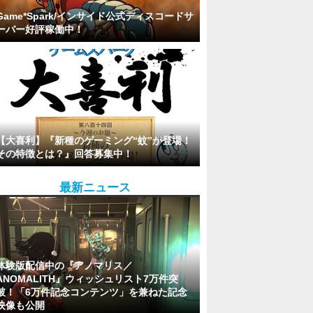
Game*Spark/インサイド公式ディスコードサ
ーバー好評稼働中！
【大喜利】『新種のゲーミング“蚊”が登場！
その特徴とは？』回答募集中！
最新ニュース
体験版配信中の『アノマリス／
ANOMALITH』ウィッシュリスト7万件突
破！「6万件記念コンテンツ」を兼ねた記念
映像も公開