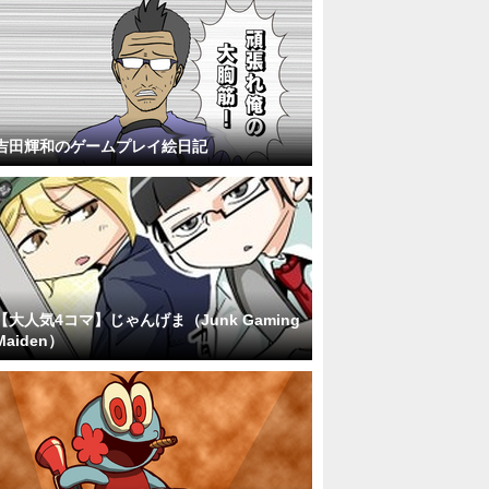
吉田輝和のゲームプレイ絵日記
【大人気4コマ】じゃんげま（Junk Gaming
Maiden）