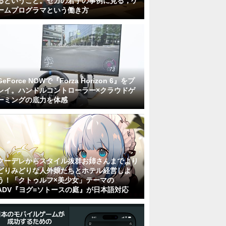
るということ。セガの若手の事例に見る，ゲ
ームプログラマという働き方
GeForce NOWで『Forza Horizon 6』をプ
レイ。ハンドルコントローラー×クラウドゲ
ーミングの底力を体感
クーデレからスタイル抜群お姉さんまでより
どりみどりな人外娘たちとホテル経営しよ
う！「クトゥルフ×美少女」テーマの
ADV『ヨグ=ソトースの庭』が日本語対応