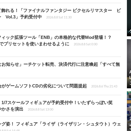
て飾れる！「ファイナルファンタジー ピクセルリマスター ビ
Vol.3」予約受付中
2026.8.8 Sat 11:30
ィック拡張ツール「ENB」の本格的な代替Mod登場！？
ders」でプリセットを使いまわせるように
2026.8.8 Sat 0:00
なお知らせ」ーチケット転売、決済代行に注意喚起「すべて無
会がゲームソフトCDの劣化について問題提起
2026.8.6 Thu 21:43
1/7スケールフィギュアが予約受付中！いたずらっぽい笑
やかさを演出
2026.8.8 Sat 13:00
ング姿！ フィギュア「ライザ（ライザリン・シュタウト）ウェ
.8.8 Sat 14:48