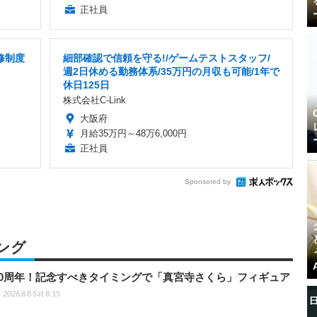
正社員
修制度
細部確認で信頼を守る!/ゲームテストスタッフ/
週2日休める勤務体系/35万円の月収も可能/1年で
休日125日
株式会社C-Link
大阪府
月給35万円～48万6,000円
正社員
Sponsored by
ング
0周年！記念すべきタイミングで「真宮寺さくら」フィギュア
2026.8.8 Sat 8:15