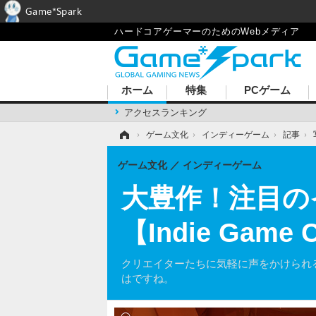
Game*Spark
ハードコアゲーマーのためのWebメディア
ホーム
特集
PCゲーム
アクセスランキング
ホーム
›
ゲーム文化
›
インディーゲーム
›
記事
›
ゲーム文化
インディーゲーム
大豊作！注目の
【Indie Gam
クリエイターたちに気軽に声をかけられ
はですね。