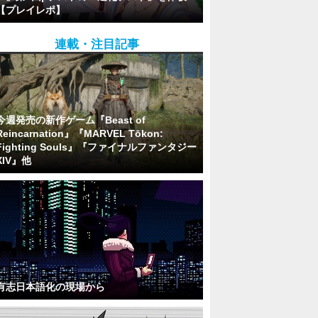
【プレイレポ】
連載・注目記事
今週発売の新作ゲーム『Beast of
Reincarnation』『MARVEL Tōkon:
Fighting Souls』『ファイナルファンタジー
XIV』他
有志日本語化の現場から