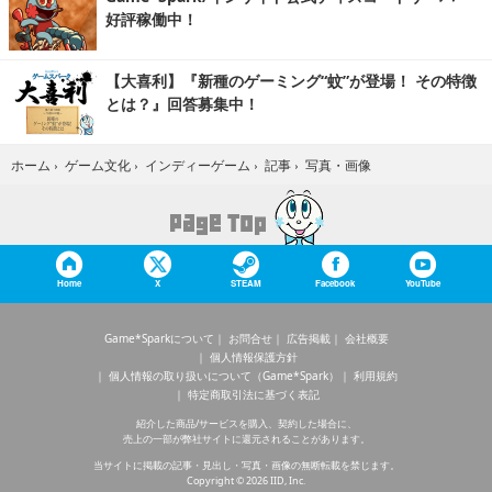
好評稼働中！
【大喜利】『新種のゲーミング“蚊”が登場！ その特徴
とは？』回答募集中！
写真・画像
ホーム
›
ゲーム文化
›
インディーゲーム
›
記事
›
Home
X
STEAM
Facebook
YouTube
Game*Sparkについて
お問合せ
広告掲載
会社概要
個人情報保護方針
個人情報の取り扱いについて（Game*Spark）
利用規約
特定商取引法に基づく表記
紹介した商品/サービスを購入、契約した場合に、
売上の一部が弊社サイトに還元されることがあります。
当サイトに掲載の記事・見出し・写真・画像の無断転載を禁じます。
Copyright © 2026 IID, Inc.