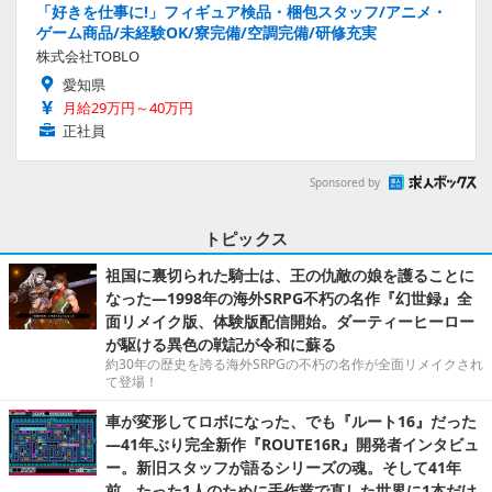
「好きを仕事に!」フィギュア検品・梱包スタッフ/アニメ・
ゲーム商品/未経験OK/寮完備/空調完備/研修充実
株式会社TOBLO
愛知県
月給29万円～40万円
正社員
Sponsored by
トピックス
祖国に裏切られた騎士は、王の仇敵の娘を護ることに
なった―1998年の海外SRPG不朽の名作『幻世録』全
面リメイク版、体験版配信開始。ダーティーヒーロー
が駆ける異色の戦記が令和に蘇る
約30年の歴史を誇る海外SRPGの不朽の名作が全面リメイクされ
て登場！
車が変形してロボになった、でも『ルート16』だった
―41年ぶり完全新作『ROUTE16R』開発者インタビュ
ー。新旧スタッフが語るシリーズの魂。そして41年
前、たった1人のために手作業で直した世界に1本だけ