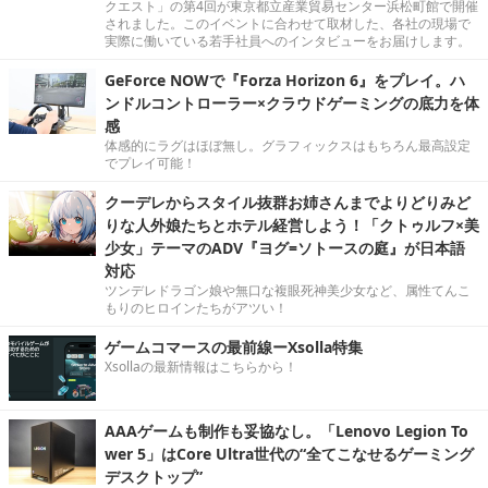
クエスト」の第4回が東京都立産業貿易センター浜松町館で開催
されました。このイベントに合わせて取材した、各社の現場で
実際に働いている若手社員へのインタビューをお届けします。
GeForce NOWで『Forza Horizon 6』をプレイ。ハ
ンドルコントローラー×クラウドゲーミングの底力を体
感
体感的にラグはほぼ無し。グラフィックスはもちろん最高設定
でプレイ可能！
クーデレからスタイル抜群お姉さんまでよりどりみど
りな人外娘たちとホテル経営しよう！「クトゥルフ×美
少女」テーマのADV『ヨグ=ソトースの庭』が日本語
対応
ツンデレドラゴン娘や無口な複眼死神美少女など、属性てんこ
もりのヒロインたちがアツい！
ゲームコマースの最前線ーXsolla特集
Xsollaの最新情報はこちらから！
AAAゲームも制作も妥協なし。「Lenovo Legion To
wer 5」はCore Ultra世代の“全てこなせるゲーミング
デスクトップ”