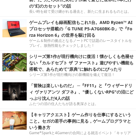
の“幻のカセット”の話
長い時を経て受け継がれる過去と、新たに生まれるものとは。
ゲームプレイも録画配信もこれ1台。AMD Ryzen™ AI
プロセッサ搭載の「G TUNE P5-A7G60BK-D」で『Fo
rza Horizon 6』の世界を駆け回る
ゲーム＆制作の拠点となるノートPCで話題のレースタイトルを
プレイ。放熱性能もチェックしました！
シリーズ第1作が現行機向けに復活！懐かしくも色褪せ
ない『カルドセプト ザ ファースト』遊びやすい機能も
搭載で、あらためて“原典”に触れるのにぴったり
シリーズ第1作が現行機向けの新機能を備えて復活！
「冒険は楽しいものだ」 ─『FF11』と『ウィザードリ
ィ ヴァリアンツ ダフネ』、"優しくないRPG"の沼にど
っぷり沈んだ4人の話
ふたつの沼の住人たちが語る奥深さとは。
【キャリアクエスト】ゲーム作りを仕事にするという
こと。セガの若手の事例に見る，ゲームプログラマと
いう働き方
Game*Sparkと4Gamerの合同による就活イベント「キャリア