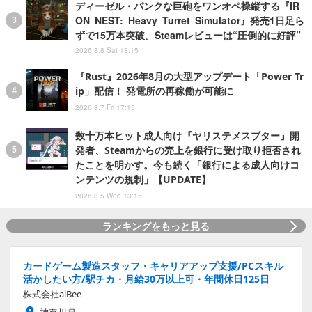
ディーゼル・パンクな巨砲をワンオペ操縦する『IR
ON NEST: Heavy Turret Simulator』発売1日足ら
ずで15万本突破。Steamレビューは“圧倒的に好評”
2026.8.8 Sat 18:15
『Rust』2026年8月の大型アップデート「Power Tr
ip」配信！ 発電所の再稼働が可能に
2026.8.7 Fri 17:15
数十万本ヒット成人向け『ヤリステメスブター』開
発者、Steamからの売上を銀行に受け取り拒否され
たことを明かす。今も続く「銀行による成人向けコ
ンテンツの規制」【UPDATE】
2026.8.5 Wed 13:15
ランキングをもっと見る
カードゲーム製造スタッフ・キャリアアップ支援/PCスキル
活かしたい方/駅チカ・月給30万以上可・年間休日125日
株式会社alBee
神奈川県