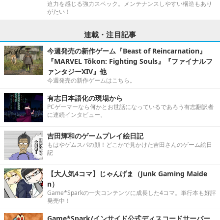
迫力を感じる強力スペック。メンテナンスしやすい構造もあり
がたい！
連載・注目記事
今週発売の新作ゲーム『Beast of Reincarnation』
『MARVEL Tōkon: Fighting Souls』『ファイナルフ
ァンタジーXIV』他
今週発売の新作ゲームはこちら。
有志日本語化の現場から
PCゲーマーなら何かとお世話になっているであろう有志翻訳者
に連続インタビュー。
吉田輝和のゲームプレイ絵日記
もはやゲムスパの顔！どこかで見かけた吉田さんのゲーム絵日
記
【大人気4コマ】じゃんげま（Junk Gaming Maide
n）
Game*Sparkの一大コンテンツに成長した4コマ。単行本も好評
発売中！
Game*Spark/インサイド公式ディスコードサーバー