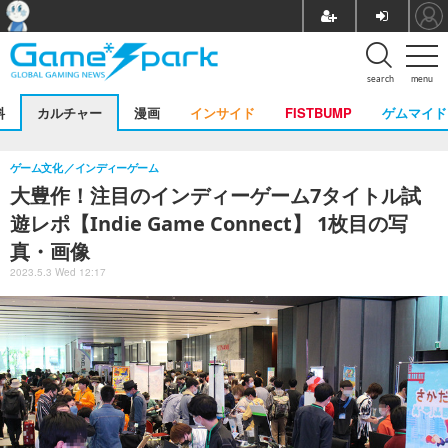
search
menu
料
カルチャー
漫画
インサイド
FISTBUMP
ゲムマイド
ゲーム文化
インディーゲーム
大豊作！注目のインディーゲーム7タイトル試
遊レポ【Indie Game Connect】 1枚目の写
真・画像
2023.5.3 Wed 12:17