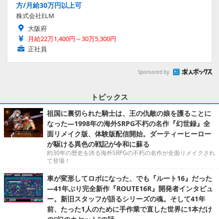
方/月給30万円以上可
株式会社ELM
大阪府
月給22万1,400円～30万5,300円
正社員
Sponsored by
トピックス
祖国に裏切られた騎士は、王の仇敵の娘を護ることに
なった―1998年の海外SRPG不朽の名作『幻世録』全
面リメイク版、体験版配信開始。ダーティーヒーロー
が駆ける異色の戦記が令和に蘇る
約30年の歴史を誇る海外SRPGの不朽の名作が全面リメイクされ
て登場！
車が変形してロボになった、でも『ルート16』だった
―41年ぶり完全新作『ROUTE16R』開発者インタビュ
ー。新旧スタッフが語るシリーズの魂。そして41年
前、たった1人のために手作業で直した世界に1本だけ