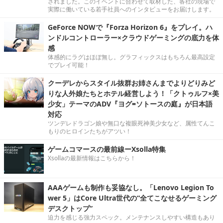
されました。このイベントに合わせて取材した、各社の現場で
実際に働いている若手社員へのインタビューをお届けします。
GeForce NOWで『Forza Horizon 6』をプレイ。ハ
ンドルコントローラー×クラウドゲーミングの底力を体
感
体感的にラグはほぼ無し。グラフィックスはもちろん最高設定
でプレイ可能！
クーデレからスタイル抜群お姉さんまでよりどりみど
りな人外娘たちとホテル経営しよう！「クトゥルフ×美
少女」テーマのADV『ヨグ=ソトースの庭』が日本語
対応
ツンデレドラゴン娘や無口な複眼死神美少女など、属性てんこ
もりのヒロインたちがアツい！
ゲームコマースの最前線ーXsolla特集
Xsollaの最新情報はこちらから！
AAAゲームも制作も妥協なし。「Lenovo Legion To
wer 5」はCore Ultra世代の“全てこなせるゲーミング
デスクトップ”
迫力を感じる強力スペック。メンテナンスしやすい構造もあり