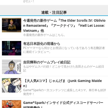
がたい！
連載・注目記事
今週発売の新作ゲーム『The Elder Scrolls IV: Oblivio
n Remastered』『アークナイツ』『Hell Let Loose:
Vietnam』他
今週発売の新作ゲームはこちら。
有志日本語化の現場から
PCゲーマーなら何かとお世話になっているであろう有志翻訳者
に連続インタビュー。
吉田輝和のゲームプレイ絵日記
もはやゲムスパの顔！どこかで見かけた吉田さんのゲーム絵日
記
【大人気4コマ】じゃんげま（Junk Gaming Maide
n）
Game*Sparkの一大コンテンツに成長した4コマ。単行本も好評
発売中！
Game*Spark/インサイド公式ディスコードサーバー
好評稼働中！