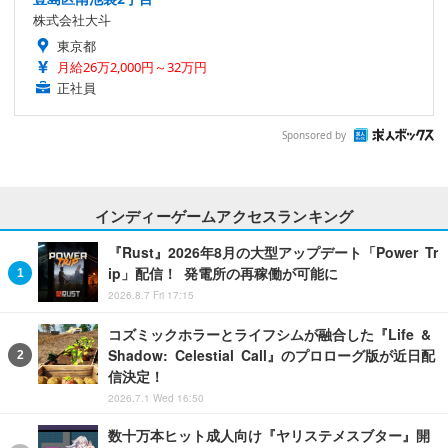
株式会社大斗
東京都
月給26万2,000円～32万円
正社員
Sponsored by
インディーゲームアクセスランキング
『Rust』2026年8月の大型アップデート「Power Tr
ip」配信！ 発電所の再稼働が可能に
2026.8.7 Fri 17:15
コズミックホラーとライフシムが融合した『Life &
Shadow: Celestial Call』のプロローグ版が近日配
信決定！
2026.7.1 Wed 16:50
数十万本ヒット成人向け『ヤリステメスブター』開