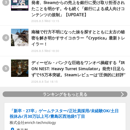
発者、Steamからの売上を銀行に受け取り拒否され
たことを明かす。今も続く「銀行による成人向けコ
ンテンツの規制」【UPDATE】
2026.8.5 Wed 13:15
南極で行方不明になった妹を探すとともに太古の秘
密を解き明かすサイコホラー『Cryptica』最新トレ
イラー！
2026.8.5 Wed 18:30
ディーゼル・パンクな巨砲をワンオペ操縦する『IR
ON NEST: Heavy Turret Simulator』発売1日足ら
ずで15万本突破。Steamレビューは“圧倒的に好評”
2026.8.8 Sat 18:15
ランキングをもっと見る
「新卒・27卒」ゲームテスター/正社員採用/未経験OK/土日
祝休み/月30万以上可/豊島区西池袋1丁目
株式会社enrich technology
東京都