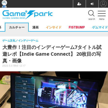
search
menu
料
カルチャー
漫画
インサイド
FISTBUMP
ゲムマイド
ゲーム文化
インディーゲーム
大豊作！注目のインディーゲーム7タイトル試
遊レポ【Indie Game Connect】 20枚目の写
真・画像
2023.5.3 Wed 12:17