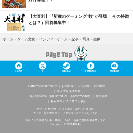
【大喜利】『新種のゲーミング“蚊”が登場！ その特徴
とは？』回答募集中！
写真・画像
ホーム
›
ゲーム文化
›
インディーゲーム
›
記事
›
Home
X
STEAM
Facebook
YouTube
Game*Sparkについて
お問合せ
広告掲載
会社概要
個人情報保護方針
個人情報の取り扱いについて（Game*Spark）
利用規約
特定商取引法に基づく表記
紹介した商品/サービスを購入、契約した場合に、
売上の一部が弊社サイトに還元されることがあります。
当サイトに掲載の記事・見出し・写真・画像の無断転載を禁じます。
Copyright © 2026 IID, Inc.