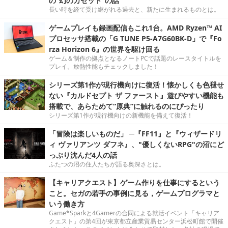
の“幻のカセット”の話
長い時を経て受け継がれる過去と、新たに生まれるものとは。
ゲームプレイも録画配信もこれ1台。AMD Ryzen™ AI
プロセッサ搭載の「G TUNE P5-A7G60BK-D」で『Fo
rza Horizon 6』の世界を駆け回る
ゲーム＆制作の拠点となるノートPCで話題のレースタイトルを
プレイ。放熱性能もチェックしました！
シリーズ第1作が現行機向けに復活！懐かしくも色褪せ
ない『カルドセプト ザ ファースト』遊びやすい機能も
搭載で、あらためて“原典”に触れるのにぴったり
シリーズ第1作が現行機向けの新機能を備えて復活！
「冒険は楽しいものだ」 ─『FF11』と『ウィザードリ
ィ ヴァリアンツ ダフネ』、"優しくないRPG"の沼にど
っぷり沈んだ4人の話
ふたつの沼の住人たちが語る奥深さとは。
【キャリアクエスト】ゲーム作りを仕事にするという
こと。セガの若手の事例に見る，ゲームプログラマと
いう働き方
Game*Sparkと4Gamerの合同による就活イベント「キャリア
クエスト」の第4回が東京都立産業貿易センター浜松町館で開催