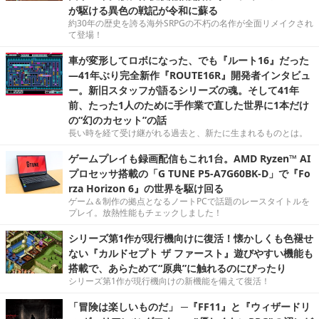
が駆ける異色の戦記が令和に蘇る
約30年の歴史を誇る海外SRPGの不朽の名作が全面リメイクされ
て登場！
車が変形してロボになった、でも『ルート16』だった
―41年ぶり完全新作『ROUTE16R』開発者インタビュ
ー。新旧スタッフが語るシリーズの魂。そして41年
前、たった1人のために手作業で直した世界に1本だけ
の“幻のカセット”の話
長い時を経て受け継がれる過去と、新たに生まれるものとは。
ゲームプレイも録画配信もこれ1台。AMD Ryzen™ AI
プロセッサ搭載の「G TUNE P5-A7G60BK-D」で『Fo
rza Horizon 6』の世界を駆け回る
ゲーム＆制作の拠点となるノートPCで話題のレースタイトルを
プレイ。放熱性能もチェックしました！
シリーズ第1作が現行機向けに復活！懐かしくも色褪せ
ない『カルドセプト ザ ファースト』遊びやすい機能も
搭載で、あらためて“原典”に触れるのにぴったり
シリーズ第1作が現行機向けの新機能を備えて復活！
「冒険は楽しいものだ」 ─『FF11』と『ウィザードリ