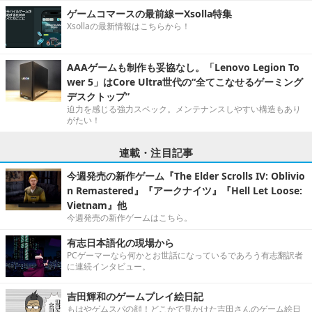
ゲームコマースの最前線ーXsolla特集
Xsollaの最新情報はこちらから！
AAAゲームも制作も妥協なし。「Lenovo Legion To
wer 5」はCore Ultra世代の“全てこなせるゲーミング
デスクトップ”
迫力を感じる強力スペック。メンテナンスしやすい構造もあり
がたい！
連載・注目記事
今週発売の新作ゲーム『The Elder Scrolls IV: Oblivio
n Remastered』『アークナイツ』『Hell Let Loose:
Vietnam』他
今週発売の新作ゲームはこちら。
有志日本語化の現場から
PCゲーマーなら何かとお世話になっているであろう有志翻訳者
に連続インタビュー。
吉田輝和のゲームプレイ絵日記
もはやゲムスパの顔！どこかで見かけた吉田さんのゲーム絵日