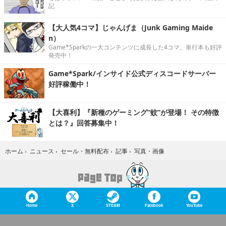
記
【大人気4コマ】じゃんげま（Junk Gaming Maide
n）
Game*Sparkの一大コンテンツに成長した4コマ。単行本も好評
発売中！
Game*Spark/インサイド公式ディスコードサーバー
好評稼働中！
【大喜利】『新種のゲーミング“蚊”が登場！ その特徴
とは？』回答募集中！
写真・画像
ホーム
›
ニュース
›
セール・無料配布
›
記事
›
Home
X
STEAM
Facebook
YouTube