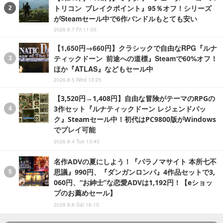
トリコン ブレイクポイント』95％オフ！シリーズ
がSteamセール中で6作バンドルもとても安い
2026.8.7 Fri 11:00
【1,650円→660円】クラシックで自由なRPG『ルナ
ティックドーン 前途への道標』Steamで60%オフ！
ほか『ATLAS』などもセール中
2026.8.5 Wed 13:25
【3,520円→1,408円】自由な冒険がテーマのRPGの
3作セット『ルナティックドーン レジェンドパッ
ク』Steamセール中！初代はPC9800版がWindows
でプレイ可能
2026.8.4 Tue 13:45
名作ADVの夏にしよう！『パラノマサイト 本所七不
思議』990円、『ダンガンロンパ』4作品セットで3,
060円、“お紳士”な恋愛ADVは1,192円！【eショッ
プのお薦めセール】
2026.8.8 Sat 16:15