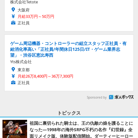
株式会社Tetote
大阪府
月給33万円～50万円
正社員
ゲーム周辺機器・コントローラーの組立スタッフ正社員・有
給消化率高い「正社員/年間休日125日/IT・ゲーム業界志
望」・渋谷区恵比寿西
Yts株式会社
東京都
月給26万8,400円～36万7,300円
正社員
Sponsored by
トピックス
祖国に裏切られた騎士は、王の仇敵の娘を護ることに
なった―1998年の海外SRPG不朽の名作『幻世録』全
面リメイク版、体験版配信開始。ダーティーヒーロー