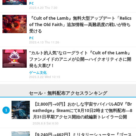
PC
2023.4.20 Thu 7:30
『Cult of the Lamb』無料大型アップデート「Relics
of The Old Faith」追加情報―高難易度の戦いが待ち
受ける
PC
2023.4.13 Thu 11:26
”カルト的人気”なローグライト『Cult of the Lamb』
ファンメイドのアニメが公開―ハイクオリティさに開
発も大喜び！
ゲーム文化
2023.3.22 Wed 10:15
セール・無料配布アクセスランキング
【2,800円→0円】おかしな宇宙サバイバルADV『Br
eathedge』Steamにて8月10日2時まで無料配布―8
月31日早期アクセス開始の続編新トレイラー公開
2026.8.8 Sat 6:00
【9,240円→462円】ミリタリーシューター『ゴース