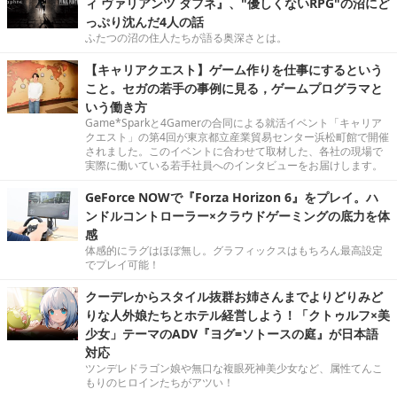
ィ ヴァリアンツ ダフネ』、"優しくないRPG"の沼にど
っぷり沈んだ4人の話
ふたつの沼の住人たちが語る奥深さとは。
【キャリアクエスト】ゲーム作りを仕事にするという
こと。セガの若手の事例に見る，ゲームプログラマと
いう働き方
Game*Sparkと4Gamerの合同による就活イベント「キャリア
クエスト」の第4回が東京都立産業貿易センター浜松町館で開催
されました。このイベントに合わせて取材した、各社の現場で
実際に働いている若手社員へのインタビューをお届けします。
GeForce NOWで『Forza Horizon 6』をプレイ。ハ
ンドルコントローラー×クラウドゲーミングの底力を体
感
体感的にラグはほぼ無し。グラフィックスはもちろん最高設定
でプレイ可能！
クーデレからスタイル抜群お姉さんまでよりどりみど
りな人外娘たちとホテル経営しよう！「クトゥルフ×美
少女」テーマのADV『ヨグ=ソトースの庭』が日本語
対応
ツンデレドラゴン娘や無口な複眼死神美少女など、属性てんこ
もりのヒロインたちがアツい！