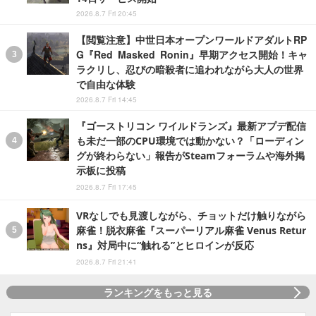
2026.8.7 Fri 20:45
【閲覧注意】中世日本オープンワールドアダルトRP
G『Red Masked Ronin』早期アクセス開始！キャ
ラクリし、忍びの暗殺者に追われながら大人の世界
で自由な体験
2026.8.7 Fri 14:45
『ゴーストリコン ワイルドランズ』最新アプデ配信
も未だ一部のCPU環境では動かない？「ローディン
グが終わらない」報告がSteamフォーラムや海外掲
示板に投稿
2026.8.7 Fri 17:45
VRなしでも見渡しながら、チョットだけ触りながら
麻雀！脱衣麻雀『スーパーリアル麻雀 Venus Retur
ns』対局中に“触れる”とヒロインが反応
2026.8.7 Fri 21:41
ランキングをもっと見る