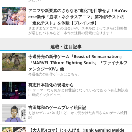
アニマや新要素のさらなる“進化”を目撃せよ！HoYov
erse新作『崩壊：ネクサスアニマ』第2回βテストの
「進化テスト」を体験【プレイレポ】
さまざまなアニマとの出会いや、スキルによってさらに戦略性
が増したバトルなど、本作の注目の要素に迫ります！
連載・注目記事
今週発売の新作ゲーム『Beast of Reincarnation』
『MARVEL Tōkon: Fighting Souls』『ファイナルフ
ァンタジーXIV』他
今週発売の新作ゲームはこちら。
有志日本語化の現場から
PCゲーマーなら何かとお世話になっているであろう有志翻訳者
に連続インタビュー。
吉田輝和のゲームプレイ絵日記
もはやゲムスパの顔！どこかで見かけた吉田さんのゲーム絵日
記
【大人気4コマ】じゃんげま（Junk Gaming Maide