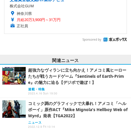
株式会社GUM
神奈川県
月給20万3,900円～31万円
正社員
Sponsored by
関連ニュース
超強力なヴィランに立ち向かえ！アメコミ風ヒーロー
たちが戦うカードゲーム『Sentinels of Earth-Prim
e』の魅力に迫る【デジボで遊ぼ！】
連載・特集
2023.4.16 Sun 19:00
コミック調のグラフィックで大暴れ！アメコミ「ヘル
ボーイ」原作ACT『Mike Mignola's Hellboy Web of
Wyrd』発表【TGA2022】
ニュース
2022.12.9 Fri 10:14