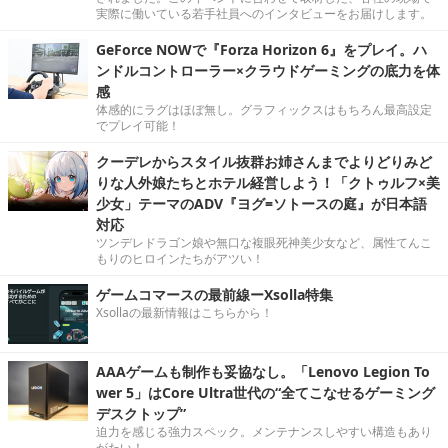
実際に働いている若手社員へのインタビューをお届けします。
GeForce NOWで『Forza Horizon 6』をプレイ。ハ
ンドルコントローラー×クラウドゲーミングの底力を体
感
体感的にラグはほぼ無し。グラフィックスはもちろん最高設定
でプレイ可能！
クーデレからスタイル抜群お姉さんまでよりどりみど
りな人外娘たちとホテル経営しよう！「クトゥルフ×美
少女」テーマのADV『ヨグ=ソトースの庭』が日本語
対応
ツンデレドラゴン娘や無口な複眼死神美少女など、属性てんこ
もりのヒロインたちがアツい！
ゲームコマースの最前線ーXsolla特集
Xsollaの最新情報はこちらから！
AAAゲームも制作も妥協なし。「Lenovo Legion To
wer 5」はCore Ultra世代の“全てこなせるゲーミング
デスクトップ”
迫力を感じる強力スペック。メンテナンスしやすい構造もあり
がたい！