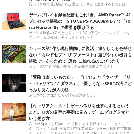
長い時を経て受け継がれる過去と、新たに生まれるものとは。
ゲームプレイも録画配信もこれ1台。AMD Ryzen™ AI
プロセッサ搭載の「G TUNE P5-A7G60BK-D」で『Fo
rza Horizon 6』の世界を駆け回る
ゲーム＆制作の拠点となるノートPCで話題のレースタイトルを
プレイ。放熱性能もチェックしました！
シリーズ第1作が現行機向けに復活！懐かしくも色褪せ
ない『カルドセプト ザ ファースト』遊びやすい機能も
搭載で、あらためて“原典”に触れるのにぴったり
シリーズ第1作が現行機向けの新機能を備えて復活！
「冒険は楽しいものだ」 ─『FF11』と『ウィザードリ
ィ ヴァリアンツ ダフネ』、"優しくないRPG"の沼にど
っぷり沈んだ4人の話
ふたつの沼の住人たちが語る奥深さとは。
【キャリアクエスト】ゲーム作りを仕事にするという
こと。セガの若手の事例に見る，ゲームプログラマと
いう働き方
Game*Sparkと4Gamerの合同による就活イベント「キャリア
クエスト」の第4回が東京都立産業貿易センター浜松町館で開催
されました。このイベントに合わせて取材した、各社の現場で