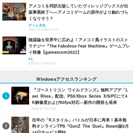
アメコミを邦訳出版していたヴィレッジブックスが出
版事業終了へ―アメコミゲームの原作がより触れづら
くなりそう？
ゲーム文化
2022.12.5 Mon 13:16
陰謀論を世界中に広めよ！アメコミ風イラストのスト
ラテジー『The Fabulous Fear Machine』ゲームプレ
イ映像【gamescom2022】
PC
2022.8.27 Sat 2:22
Windowsアクセスランキング
『ゴーストリコン ワイルドランズ』無料アプデ「L
ast Rites」配信。PS5/Xbox Series X/S/PCにて4
K解像度および60fps対応―新作の開発も発表
2026.8.7 Fri 1:54
往年の「Kスタイル」バトルが日本に再来！基本無
料オンラインTPS『GunZ The Duel』Steam版8月
14日サービス開始