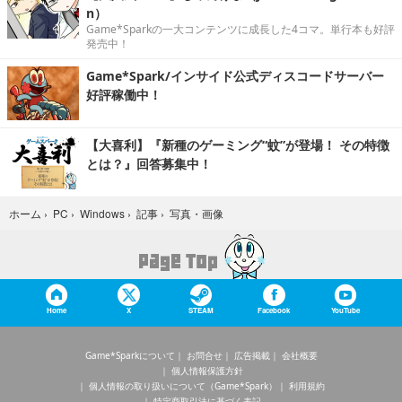
n）
Game*Sparkの一大コンテンツに成長した4コマ。単行本も好評
発売中！
Game*Spark/インサイド公式ディスコードサーバー
好評稼働中！
【大喜利】『新種のゲーミング“蚊”が登場！ その特徴
とは？』回答募集中！
写真・画像
ホーム
›
PC
›
Windows
›
記事
›
Home
X
STEAM
Facebook
YouTube
Game*Sparkについて
お問合せ
広告掲載
会社概要
個人情報保護方針
個人情報の取り扱いについて（Game*Spark）
利用規約
特定商取引法に基づく表記