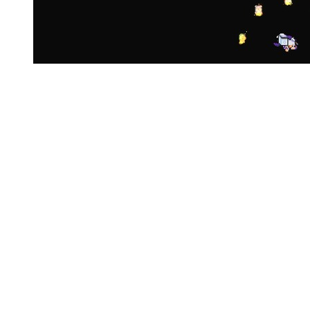
挑めよ集めよ攻略せよ！デッキ構築型
RPG『Dungeon Drafters』はカードバトルとダン
ジョンの楽しさが実に良いデザインだった【プレ
イレポ】
前の画像