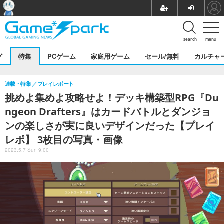
search
menu
グ
特集
PCゲーム
家庭用ゲーム
セール/無料
カルチャ
連載・特集
プレイレポート
挑めよ集めよ攻略せよ！デッキ構築型RPG『Du
ngeon Drafters』はカードバトルとダンジョ
ンの楽しさが実に良いデザインだった【プレイ
レポ】 3枚目の写真・画像
2023.5.7 Sun 9:00