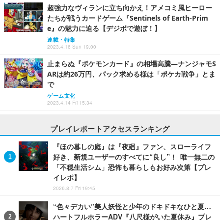
超強力なヴィランに立ち向かえ！アメコミ風ヒーロー
たちが戦うカードゲーム『Sentinels of Earth-Prim
e』の魅力に迫る【デジボで遊ぼ！】
連載・特集
2023.4.16 Sun 19:00
止まらぬ『ポケモンカード』の相場高騰―ナンジャモS
ARは約26万円、パック求める様は「ポケカ戦争」とま
で
ゲーム文化
2023.4.14 Fri 15:34
プレイレポートアクセスランキング
『ほの暮しの庭』は『夜廻』ファン、スローライフ
好き、新規ユーザーのすべてに“良し”！ 唯一無二の
「不穏生活シム」恐怖も暮らしもお好み次第【プレ
イレポ】
2026.8.7 Fri 19:45
“色々デカい”美人妖怪と少年のドキドキなひと夏…
ハートフルホラーADV『八尺様がいた夏休み』プレ