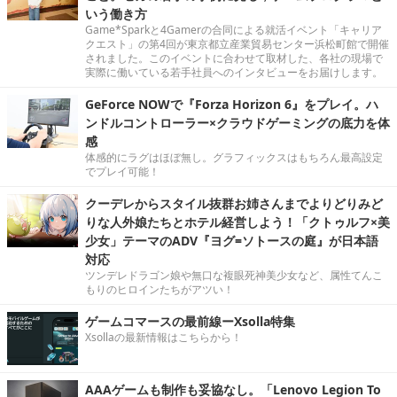
いう働き方
Game*Sparkと4Gamerの合同による就活イベント「キャリア
クエスト」の第4回が東京都立産業貿易センター浜松町館で開催
されました。このイベントに合わせて取材した、各社の現場で
実際に働いている若手社員へのインタビューをお届けします。
GeForce NOWで『Forza Horizon 6』をプレイ。ハ
ンドルコントローラー×クラウドゲーミングの底力を体
感
体感的にラグはほぼ無し。グラフィックスはもちろん最高設定
でプレイ可能！
クーデレからスタイル抜群お姉さんまでよりどりみど
りな人外娘たちとホテル経営しよう！「クトゥルフ×美
少女」テーマのADV『ヨグ=ソトースの庭』が日本語
対応
ツンデレドラゴン娘や無口な複眼死神美少女など、属性てんこ
もりのヒロインたちがアツい！
ゲームコマースの最前線ーXsolla特集
Xsollaの最新情報はこちらから！
AAAゲームも制作も妥協なし。「Lenovo Legion To