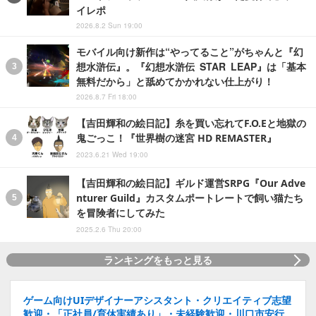
イレポ
2026.8.2 Sun 19:00
モバイル向け新作は“やってること”がちゃんと『幻
想水滸伝』。『幻想水滸伝 STAR LEAP』は「基本
無料だから」と舐めてかかれない仕上がり！
2026.8.7 Fri 18:00
【吉田輝和の絵日記】糸を買い忘れてF.O.Eと地獄の
鬼ごっこ！『世界樹の迷宮 HD REMASTER』
2023.6.21 Wed 19:00
【吉田輝和の絵日記】ギルド運営SRPG『Our Adve
nturer Guild』カスタムポートレートで飼い猫たち
を冒険者にしてみた
2025.2.6 Thu 20:00
ランキングをもっと見る
ゲーム向けUIデザイナーアシスタント・クリエイティブ志望
歓迎・「正社員/育休実績あり」・未経験歓迎・川口市安行