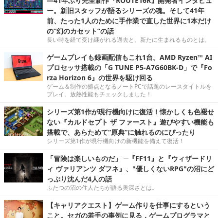
―41年ぶり完全新作『ROUTE16R』開発者インタビュ
ー。新旧スタッフが語るシリーズの魂。そして41年
前、たった1人のために手作業で直した世界に1本だけ
の“幻のカセット”の話
長い時を経て受け継がれる過去と、新たに生まれるものとは。
ゲームプレイも録画配信もこれ1台。AMD Ryzen™ AI
プロセッサ搭載の「G TUNE P5-A7G60BK-D」で『Fo
rza Horizon 6』の世界を駆け回る
ゲーム＆制作の拠点となるノートPCで話題のレースタイトルを
プレイ。放熱性能もチェックしました！
シリーズ第1作が現行機向けに復活！懐かしくも色褪せ
ない『カルドセプト ザ ファースト』遊びやすい機能も
搭載で、あらためて“原典”に触れるのにぴったり
シリーズ第1作が現行機向けの新機能を備えて復活！
「冒険は楽しいものだ」 ─『FF11』と『ウィザードリ
ィ ヴァリアンツ ダフネ』、"優しくないRPG"の沼にど
っぷり沈んだ4人の話
ふたつの沼の住人たちが語る奥深さとは。
【キャリアクエスト】ゲーム作りを仕事にするという
こと。セガの若手の事例に見る，ゲームプログラマと