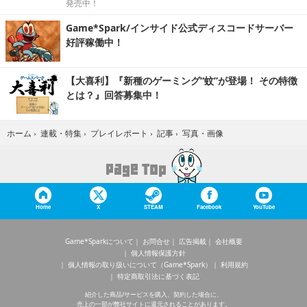
発売中！
Game*Spark/インサイド公式ディスコードサーバー
好評稼働中！
【大喜利】『新種のゲーミング“蚊”が登場！ その特徴
とは？』回答募集中！
写真・画像
ホーム
›
連載・特集
›
プレイレポート
›
記事
›
Home
X
STEAM
Facebook
YouTube
Game*Sparkについて
お問合せ
広告掲載
会社概要
個人情報保護方針
個人情報の取り扱いについて（Game*Spark）
利用規約
特定商取引法に基づく表記
紹介した商品/サービスを購入、契約した場合に、
売上の一部が弊社サイトに還元されることがあります。