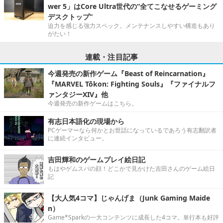
wer 5」はCore Ultra世代の“全てこなせるゲーミング
デスクトップ”
迫力を感じる強力スペック。メンテナンスしやすい構造もあり
がたい！
連載・注目記事
今週発売の新作ゲーム『Beast of Reincarnation』
『MARVEL Tōkon: Fighting Souls』『ファイナルフ
ァンタジーXIV』他
今週発売の新作ゲームはこちら。
有志日本語化の現場から
PCゲーマーなら何かとお世話になっているであろう有志翻訳者
に連続インタビュー。
吉田輝和のゲームプレイ絵日記
もはやゲムスパの顔！どこかで見かけた吉田さんのゲーム絵日
記
【大人気4コマ】じゃんげま（Junk Gaming Maide
n）
Game*Sparkの一大コンテンツに成長した4コマ。単行本も好評