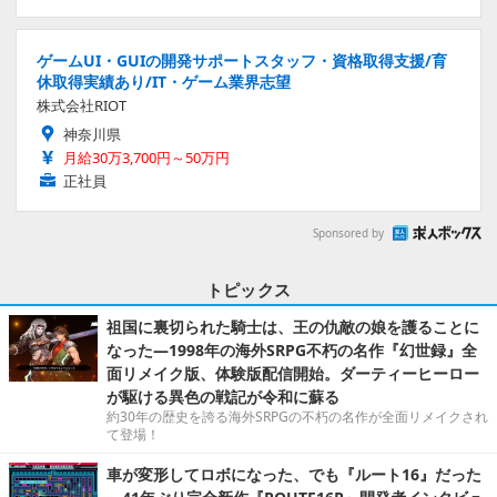
ゲームUI・GUIの開発サポートスタッフ・資格取得支援/育
休取得実績あり/IT・ゲーム業界志望
株式会社RIOT
神奈川県
月給30万3,700円～50万円
正社員
Sponsored by
トピックス
祖国に裏切られた騎士は、王の仇敵の娘を護ることに
なった―1998年の海外SRPG不朽の名作『幻世録』全
面リメイク版、体験版配信開始。ダーティーヒーロー
が駆ける異色の戦記が令和に蘇る
約30年の歴史を誇る海外SRPGの不朽の名作が全面リメイクされ
て登場！
車が変形してロボになった、でも『ルート16』だった