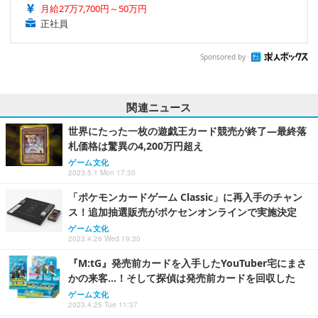
月給27万7,700円～50万円
正社員
Sponsored by
関連ニュース
世界にたった一枚の遊戯王カード競売が終了―最終落
札価格は驚異の4,200万円超え
ゲーム文化
2023.5.1 Mon 17:30
「ポケモンカードゲーム Classic」に再入手のチャン
ス！追加抽選販売がポケセンオンラインで実施決定
ゲーム文化
2023.4.26 Wed 19:30
『M:tG』発売前カードを入手したYouTuber宅にまさ
かの来客…！そして探偵は発売前カードを回収した
ゲーム文化
2023.4.25 Tue 11:37