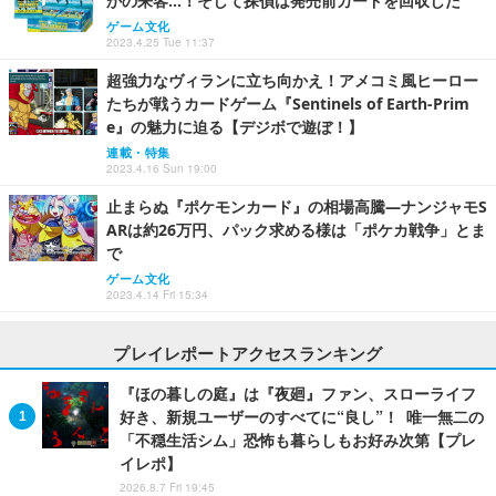
かの来客…！そして探偵は発売前カードを回収した
ゲーム文化
2023.4.25 Tue 11:37
超強力なヴィランに立ち向かえ！アメコミ風ヒーロー
たちが戦うカードゲーム『Sentinels of Earth-Prim
e』の魅力に迫る【デジボで遊ぼ！】
連載・特集
2023.4.16 Sun 19:00
止まらぬ『ポケモンカード』の相場高騰―ナンジャモS
ARは約26万円、パック求める様は「ポケカ戦争」とま
で
ゲーム文化
2023.4.14 Fri 15:34
プレイレポートアクセスランキング
『ほの暮しの庭』は『夜廻』ファン、スローライフ
好き、新規ユーザーのすべてに“良し”！ 唯一無二の
「不穏生活シム」恐怖も暮らしもお好み次第【プレ
イレポ】
2026.8.7 Fri 19:45