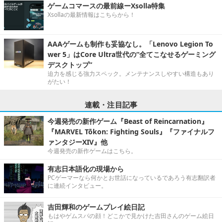
ゲームコマースの最前線ーXsolla特集
Xsollaの最新情報はこちらから！
AAAゲームも制作も妥協なし。「Lenovo Legion To
wer 5」はCore Ultra世代の“全てこなせるゲーミング
デスクトップ”
迫力を感じる強力スペック。メンテナンスしやすい構造もあり
がたい！
連載・注目記事
今週発売の新作ゲーム『Beast of Reincarnation』
『MARVEL Tōkon: Fighting Souls』『ファイナルフ
ァンタジーXIV』他
今週発売の新作ゲームはこちら。
有志日本語化の現場から
PCゲーマーなら何かとお世話になっているであろう有志翻訳者
に連続インタビュー。
吉田輝和のゲームプレイ絵日記
もはやゲムスパの顔！どこかで見かけた吉田さんのゲーム絵日