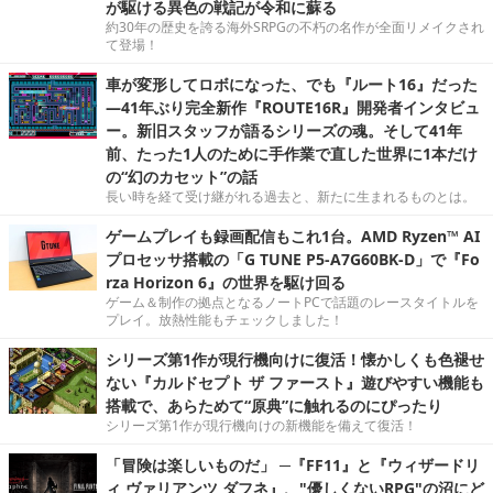
が駆ける異色の戦記が令和に蘇る
約30年の歴史を誇る海外SRPGの不朽の名作が全面リメイクされ
て登場！
車が変形してロボになった、でも『ルート16』だった
―41年ぶり完全新作『ROUTE16R』開発者インタビュ
ー。新旧スタッフが語るシリーズの魂。そして41年
前、たった1人のために手作業で直した世界に1本だけ
の“幻のカセット”の話
長い時を経て受け継がれる過去と、新たに生まれるものとは。
ゲームプレイも録画配信もこれ1台。AMD Ryzen™ AI
プロセッサ搭載の「G TUNE P5-A7G60BK-D」で『Fo
rza Horizon 6』の世界を駆け回る
ゲーム＆制作の拠点となるノートPCで話題のレースタイトルを
プレイ。放熱性能もチェックしました！
シリーズ第1作が現行機向けに復活！懐かしくも色褪せ
ない『カルドセプト ザ ファースト』遊びやすい機能も
搭載で、あらためて“原典”に触れるのにぴったり
シリーズ第1作が現行機向けの新機能を備えて復活！
「冒険は楽しいものだ」 ─『FF11』と『ウィザードリ
ィ ヴァリアンツ ダフネ』、"優しくないRPG"の沼にど