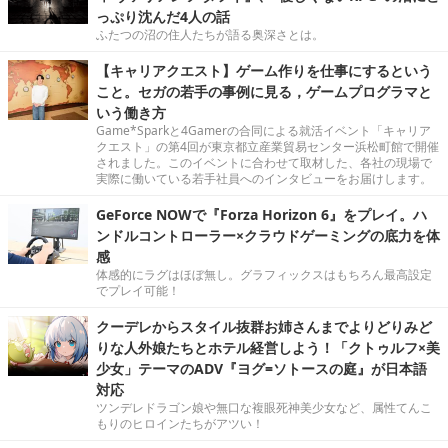
っぷり沈んだ4人の話
ふたつの沼の住人たちが語る奥深さとは。
【キャリアクエスト】ゲーム作りを仕事にするという
こと。セガの若手の事例に見る，ゲームプログラマと
いう働き方
Game*Sparkと4Gamerの合同による就活イベント「キャリア
クエスト」の第4回が東京都立産業貿易センター浜松町館で開催
されました。このイベントに合わせて取材した、各社の現場で
実際に働いている若手社員へのインタビューをお届けします。
GeForce NOWで『Forza Horizon 6』をプレイ。ハ
ンドルコントローラー×クラウドゲーミングの底力を体
感
体感的にラグはほぼ無し。グラフィックスはもちろん最高設定
でプレイ可能！
クーデレからスタイル抜群お姉さんまでよりどりみど
りな人外娘たちとホテル経営しよう！「クトゥルフ×美
少女」テーマのADV『ヨグ=ソトースの庭』が日本語
対応
ツンデレドラゴン娘や無口な複眼死神美少女など、属性てんこ
もりのヒロインたちがアツい！