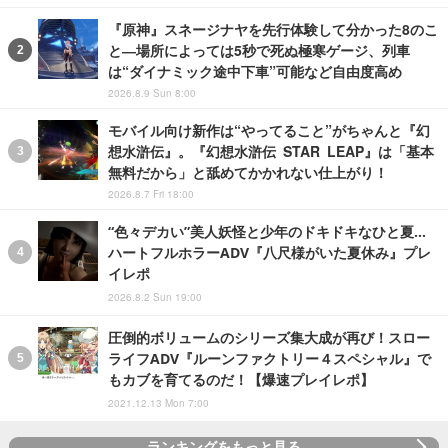
『原神』スネージナヤを先行体験して分かった8のこ
と―場所によっては5秒で死ぬ極寒ゲージ、列車
は“ダイナミック途中下車”可能など自由度高め
2026.8.9 Sun 8:00
モバイル向け新作は“やってること”がちゃんと『幻
想水滸伝』。『幻想水滸伝 STAR LEAP』は「基本
無料だから」と舐めてかかれない仕上がり！
2026.8.7 Fri 18:00
“色々デカい”美人妖怪と少年のドキドキなひと夏…
ハートフルホラーADV『八尺様がいた夏休み』プレ
イレポ
2026.8.2 Sun 19:00
圧倒的ボリュームのシリーズ集大成が再び！スロー
ライフADV『ルーンファクトリー４スペシャル』で
もカブを育てるのだ！【爆速プレイレポ】
2021.12.13 Mon 7:00
ランキングをもっと見る