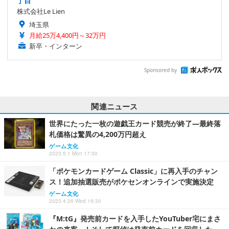
丁目
株式会社Le Lien
埼玉県
月給25万4,400円～32万円
新卒・インターン
Sponsored by
関連ニュース
世界にたった一枚の遊戯王カード競売が終了―最終落
札価格は驚異の4,200万円超え
ゲーム文化
2023.5.1 Mon 17:30
「ポケモンカードゲーム Classic」に再入手のチャン
ス！追加抽選販売がポケセンオンラインで実施決定
ゲーム文化
2023.4.26 Wed 19:30
『M:tG』発売前カードを入手したYouTuber宅にまさ