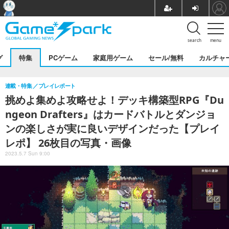
search
menu
グ
特集
PCゲーム
家庭用ゲーム
セール/無料
カルチャ
連載・特集
プレイレポート
挑めよ集めよ攻略せよ！デッキ構築型RPG『Du
ngeon Drafters』はカードバトルとダンジョ
ンの楽しさが実に良いデザインだった【プレイ
レポ】 26枚目の写真・画像
2023.5.7 Sun 9:00