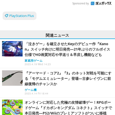
Sponsored by
PlayStation Plus
関連ニュース
「泣きゲー」を確立させたKeyのデビュー作『Kano
n』スイッチ向けに明日発売―21年ぶりのフルボイス
仕様でHD画質対応や早送り＆早戻し機能なども
家庭用ゲーム
2023.4.19 Wed 14:23
『アーマード・コア2』『3』のネット対戦を可能にす
る「モデムエミュレーター」登場―古参レイヴンに前
線復帰のチャンスか
ゲーム機
2023.4.14 Fri 18:44
オンラインに対応した究極の友情破壊ゲー！RPGボー
ドゲーム『ドカポンキングダム コネクト』スイッチで
本日発売―PS2/Wiiのプレミアソフトがついに移植