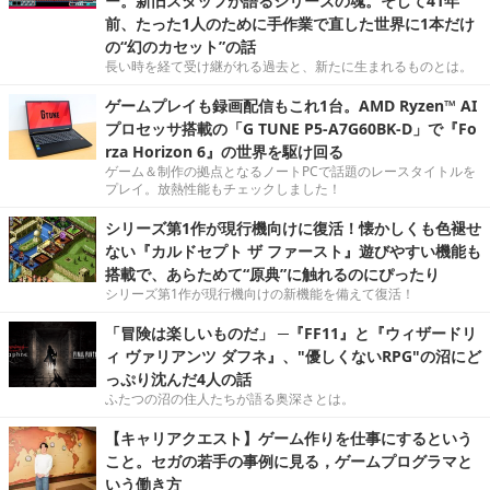
ー。新旧スタッフが語るシリーズの魂。そして41年
前、たった1人のために手作業で直した世界に1本だけ
の“幻のカセット”の話
長い時を経て受け継がれる過去と、新たに生まれるものとは。
ゲームプレイも録画配信もこれ1台。AMD Ryzen™ AI
プロセッサ搭載の「G TUNE P5-A7G60BK-D」で『Fo
rza Horizon 6』の世界を駆け回る
ゲーム＆制作の拠点となるノートPCで話題のレースタイトルを
プレイ。放熱性能もチェックしました！
シリーズ第1作が現行機向けに復活！懐かしくも色褪せ
ない『カルドセプト ザ ファースト』遊びやすい機能も
搭載で、あらためて“原典”に触れるのにぴったり
シリーズ第1作が現行機向けの新機能を備えて復活！
「冒険は楽しいものだ」 ─『FF11』と『ウィザードリ
ィ ヴァリアンツ ダフネ』、"優しくないRPG"の沼にど
っぷり沈んだ4人の話
ふたつの沼の住人たちが語る奥深さとは。
【キャリアクエスト】ゲーム作りを仕事にするという
こと。セガの若手の事例に見る，ゲームプログラマと
いう働き方