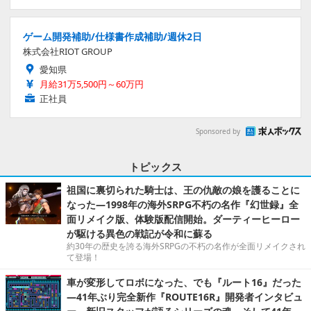
ゲーム開発補助/仕様書作成補助/週休2日
株式会社RIOT GROUP
愛知県
月給31万5,500円～60万円
正社員
Sponsored by
トピックス
祖国に裏切られた騎士は、王の仇敵の娘を護ることに
なった―1998年の海外SRPG不朽の名作『幻世録』全
面リメイク版、体験版配信開始。ダーティーヒーロー
が駆ける異色の戦記が令和に蘇る
約30年の歴史を誇る海外SRPGの不朽の名作が全面リメイクされ
て登場！
車が変形してロボになった、でも『ルート16』だった
―41年ぶり完全新作『ROUTE16R』開発者インタビュ