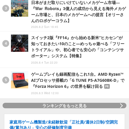
日本がまだ取りにいけていないメカゲーム市場―
『War Robots』3億人の成功から見える海外メカゲ
ーム市場と、日本のメカゲームへの提言【オリーさ
んのロボゲーコラム】
2026.8.2 Sun 18:45
スイッチ2版『FF14』から始める新米“ヒカセン”が
知っておきたい10のこと―めっちゃ遊べる「フリー
トライアル」や、初心者でも安心の「コンテンツサ
ポーター」システム【特集】
2026.8.4 Tue 22:20
ゲームプレイも録画配信もこれ1台。AMD Ryzen™
AIプロセッサ搭載の「G TUNE P5-A7G60BK-D」で
『Forza Horizon 6』の世界を駆け回る
PR
2026.8.5 Wed 12:00
ランキングをもっと見る
家庭用ゲーム機製造/未経験歓迎「正社員/週休2日制/空調完
備/賞与あり」安心の研修制度完備