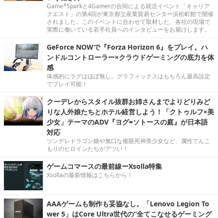
Game*Sparkと4Gamerの合同による就活イベント「キャリア
クエスト」の第4回が東京都立産業貿易センター浜松町館で開催
されました。このイベントに合わせて取材した、各社の現場で
実際に働いている若手社員へのインタビューをお届けします。
GeForce NOWで『Forza Horizon 6』をプレイ。ハ
ンドルコントローラー×クラウドゲーミングの底力を体
感
体感的にラグはほぼ無し。グラフィックスはもちろん最高設定
でプレイ可能！
クーデレからスタイル抜群お姉さんまでよりどりみど
りな人外娘たちとホテル経営しよう！「クトゥルフ×美
少女」テーマのADV『ヨグ=ソトースの庭』が日本語
対応
ツンデレドラゴン娘や無口な複眼死神美少女など、属性てんこ
もりのヒロインたちがアツい！
ゲームコマースの最前線ーXsolla特集
Xsollaの最新情報はこちらから！
AAAゲームも制作も妥協なし。「Lenovo Legion To
wer 5」はCore Ultra世代の“全てこなせるゲーミング