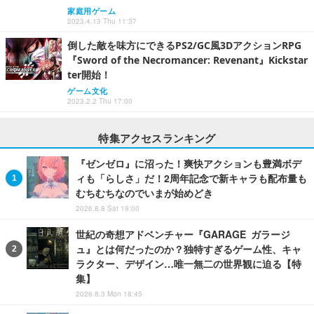
家庭用ゲーム
2023.4.13 Thu 11:37
倒した敵を味方にできるPS2/GC風3DアクションRPG
『Sword of the Necromancer: Revenant』Kickstar
ter開始！
ゲーム文化
2023.2.2 Thu 17:00
特集アクセスランキング
『ゼンゼロ』に沼った！爽快アクションも豊満ボデ
ィも「らしさ」だ！2周年記念で新キャラも配布量も
むちむちなのでいまが始めどき
2026.8.8 Sat 19:00
世紀の奇想アドベンチャー『GARAGE ガラージ
ュ』とは何だったのか？独特すぎるゲーム性、キャ
ラクター、デザイン…唯一無二の世界観に迫る【特
集】
2026.8.3 Mon 18:45