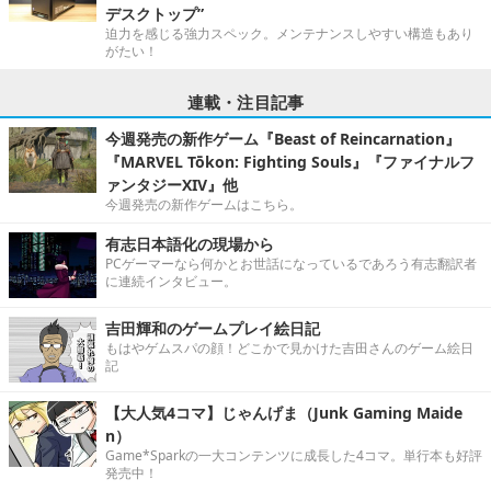
デスクトップ”
迫力を感じる強力スペック。メンテナンスしやすい構造もあり
がたい！
連載・注目記事
今週発売の新作ゲーム『Beast of Reincarnation』
『MARVEL Tōkon: Fighting Souls』『ファイナルフ
ァンタジーXIV』他
今週発売の新作ゲームはこちら。
有志日本語化の現場から
PCゲーマーなら何かとお世話になっているであろう有志翻訳者
に連続インタビュー。
吉田輝和のゲームプレイ絵日記
もはやゲムスパの顔！どこかで見かけた吉田さんのゲーム絵日
記
【大人気4コマ】じゃんげま（Junk Gaming Maide
n）
Game*Sparkの一大コンテンツに成長した4コマ。単行本も好評
発売中！