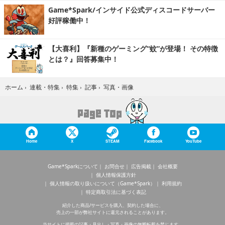
Game*Spark/インサイド公式ディスコードサーバー
好評稼働中！
【大喜利】『新種のゲーミング“蚊”が登場！ その特徴
とは？』回答募集中！
写真・画像
ホーム
›
連載・特集
›
特集
›
記事
›
Home
X
STEAM
Facebook
YouTube
Game*Sparkについて
お問合せ
広告掲載
会社概要
個人情報保護方針
個人情報の取り扱いについて（Game*Spark）
利用規約
特定商取引法に基づく表記
紹介した商品/サービスを購入、契約した場合に、
売上の一部が弊社サイトに還元されることがあります。
当サイトに掲載の記事・見出し・写真・画像の無断転載を禁じます。