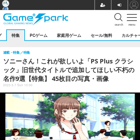
search
menu
グ
特集
PCゲーム
家庭用ゲーム
セール/無料
カルチャ
連載・特集
特集
ソニーさん！これが欲しいよ「PS Plus クラシ
ック」旧世代タイトルで追加してほしい不朽の
名作9選【特集】 45枚目の写真・画像
2023.5.7 Sun 10:00