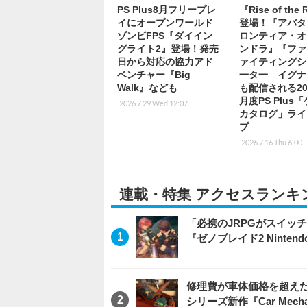
PS Plus8月フリープレ
『Rise of the
イにオープンワールド
登場！『アバタ
ゾンビFPS『ダイイン
ロンティア・オ
グライト2』登場！発売
ンドラ』『ファ
日から対応の協力アド
ァイティングシ
ベンチャー『Big
一タ一 イグナ
Walk』なども
も配信される20
月度PS Plus
2026.7.29 Wed 12:07
カタログ」ライ
プ
2026.7.16 Thu 6:00
連載・特集 アクセスランキ
「必携のJRPGがスイッ
『ゼノブレイド2 Nintendo S
修理費が車体価格を超え
シリーズ新作『Car Mechani