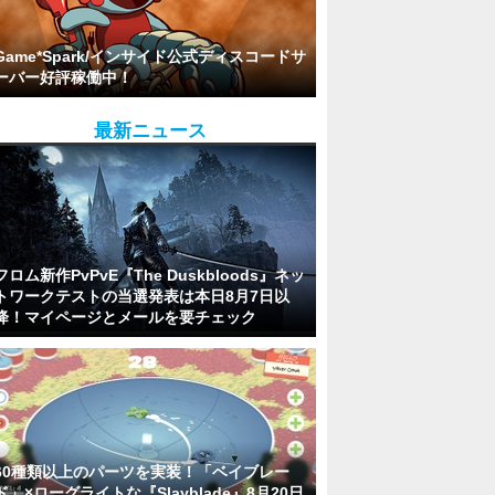
Game*Spark/インサイド公式ディスコードサ
ーバー好評稼働中！
最新ニュース
フロム新作PvPvE『The Duskbloods』ネッ
トワークテストの当選発表は本日8月7日以
降！マイページとメールを要チェック
60種類以上のパーツを実装！「ベイブレー
ド」×ローグライトな『Slayblade』8月20日