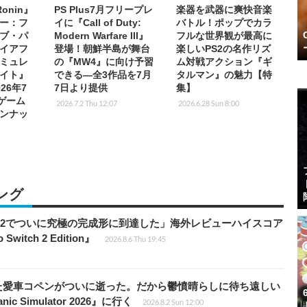
 Ronin』
PS Plus7月フリープレ
楽器を武器に爽快音楽
ー：フ
イに『Call of Duty:
バトル！ポップでカラ
ブ・パ
Modern Warfare III』
フルな世界観が最高に
イアフ
登場！朝鮮半島が舞台
楽しいPS2の名作リズ
ミュレ
の『MW4』に向け予習
ム対戦アクション『ギ
イト』
できる―全3作品を7月
タルマン』の魅力【特
26年7
7日より提供
集】
「ゲーム
2026.7.2 Thu 12:07
2026.6.28 Sun 8:00
ンナッ
ング
チ2でついに究極の完成形に到達した」海外レビューハイスコア
witch 2 Edition』
2026.8.6 Thu 19:45
た愛車コペンがついに逝った。だから鬱憤晴らしに待ち遠しい
c Simulator 2026』に行く
2026.8.2 Sun 12:00