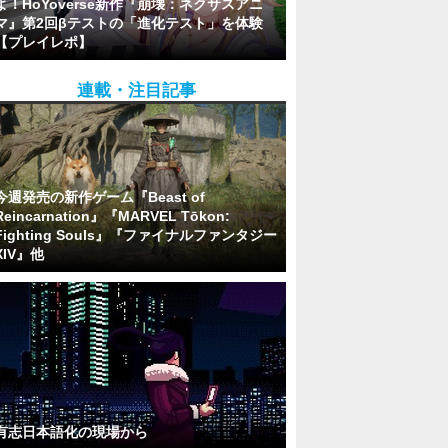
よ！HoYoverse新作『崩壊：ネクサスアニ
マ』第2回βテストの「進化テスト」を体験
【プレイレポ】
連載・注目記事
今週発売の新作ゲーム『Beast of
Reincarnation』『MARVEL Tōkon:
Fighting Souls』『ファイナルファンタジー
XIV』他
有志日本語化の現場から