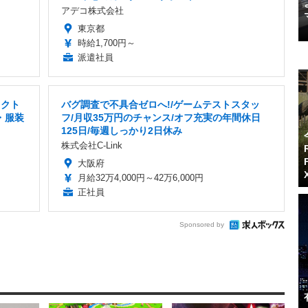
アデコ株式会社
東京都
時給1,700円～
派遣社員
ェクト
バグ調査で不具合ゼロへ!/ゲームテストスタッ
・服装
フ/月収35万円のチャンス/オフ充実の年間休日
125日/毎週しっかり2日休み
株式会社C-Link
大阪府
月給32万4,000円～42万6,000円
正社員
Sponsored by