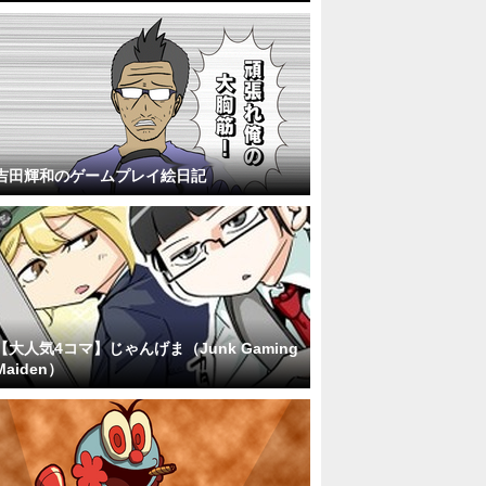
吉田輝和のゲームプレイ絵日記
【大人気4コマ】じゃんげま（Junk Gaming
Maiden）