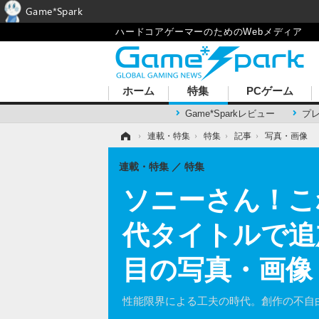
Game*Spark
ハードコアゲーマーのためのWebメディア
ホーム
特集
PCゲーム
Game*Sparkレビュー
プ
ホーム
›
連載・特集
›
特集
›
記事
›
写真・画像
連載・特集
特集
ソニーさん！これ
代タイトルで追
目の写真・画像
性能限界による工夫の時代。創作の不自