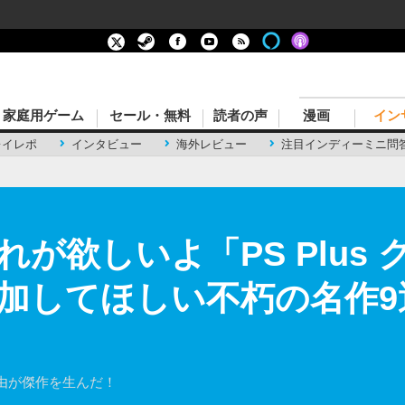
家庭用ゲーム
セール・無料
読者の声
漫画
イン
レイレポ
インタビュー
海外レビュー
注目インディーミニ問
が欲しいよ「PS Plus
加してほしい不朽の名作9選
由が傑作を生んだ！