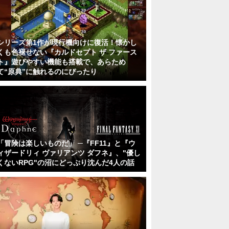
シリーズ第1作が現行機向けに復活！懐かし
くも色褪せない『カルドセプト ザ ファース
ト』遊びやすい機能も搭載で、あらため
て“原典”に触れるのにぴったり
「冒険は楽しいものだ」 ─『FF11』と『ウ
ィザードリィ ヴァリアンツ ダフネ』、"優し
くないRPG"の沼にどっぷり沈んだ4人の話