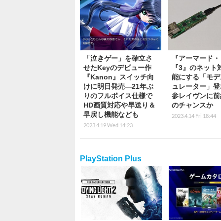
「泣きゲー」を確立さ
『アーマード・
せたKeyのデビュー作
『3』のネット
『Kanon』スイッチ向
能にする「モデ
けに明日発売―21年ぶ
ュレーター」登
りのフルボイス仕様で
参レイヴンに前
HD画質対応や早送り＆
のチャンスか
早戻し機能なども
2023.4.14 Fri 18:44
2023.4.19 Wed 14:23
PlayStation Plus