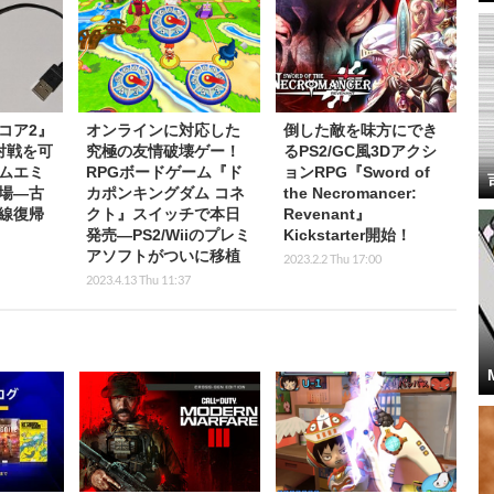
コア2』
オンラインに対応した
倒した敵を味方にでき
対戦を可
究極の友情破壊ゲー！
るPS2/GC風3Dアクシ
ムエミ
RPGボードゲーム『ド
ョンRPG『Sword of
場―古
カポンキングダム コネ
the Necromancer:
線復帰
クト』スイッチで本日
Revenant』
発売―PS2/Wiiのプレミ
Kickstarter開始！
アソフトがついに移植
2023.2.2 Thu 17:00
2023.4.13 Thu 11:37