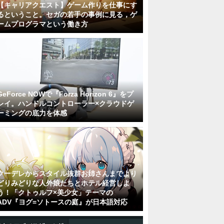
【キャリアクエスト】ゲーム作りを仕事にす
るということ。セガの若手の事例に見る，ゲ
ームプログラマという働き方
GeForce NOWで『Forza Horizon 6』をプ
レイ。ハンドルコントローラー×クラウドゲ
ーミングの底力を体感
クーデレからスタイル抜群お姉さんまでより
どりみどりな人外娘たちとホテル経営しよ
う！「クトゥルフ×美少女」テーマの
ADV『ヨグ=ソトースの庭』が日本語対応