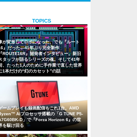
TOPICS
車が変形してロボになった、でも『ルート
16』だった―41年ぶり完全新作
『ROUTE16R』開発者インタビュー。新旧
スタッフが語るシリーズの魂。そして41年
前、たった1人のために手作業で直した世界
に1本だけの“幻のカセット”の話
ゲームプレイも録画配信もこれ1台。AMD
Ryzen™ AIプロセッサ搭載の「G TUNE P5-
A7G60BK-D」で『Forza Horizon 6』の世
界を駆け回る