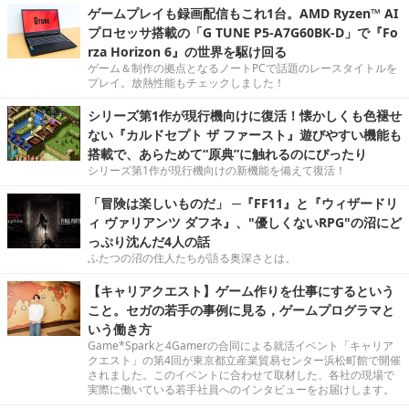
ゲームプレイも録画配信もこれ1台。AMD Ryzen™ AI
プロセッサ搭載の「G TUNE P5-A7G60BK-D」で『Fo
rza Horizon 6』の世界を駆け回る
ゲーム＆制作の拠点となるノートPCで話題のレースタイトルを
プレイ。放熱性能もチェックしました！
シリーズ第1作が現行機向けに復活！懐かしくも色褪せ
ない『カルドセプト ザ ファースト』遊びやすい機能も
搭載で、あらためて“原典”に触れるのにぴったり
シリーズ第1作が現行機向けの新機能を備えて復活！
「冒険は楽しいものだ」 ─『FF11』と『ウィザードリ
ィ ヴァリアンツ ダフネ』、"優しくないRPG"の沼にど
っぷり沈んだ4人の話
ふたつの沼の住人たちが語る奥深さとは。
【キャリアクエスト】ゲーム作りを仕事にするという
こと。セガの若手の事例に見る，ゲームプログラマと
いう働き方
Game*Sparkと4Gamerの合同による就活イベント「キャリア
クエスト」の第4回が東京都立産業貿易センター浜松町館で開催
されました。このイベントに合わせて取材した、各社の現場で
実際に働いている若手社員へのインタビューをお届けします。