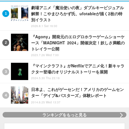
劇場アニメ「魔法使いの夜」ダブルキービジュアル
解禁！こやまひろかず氏、ufotableが描く2枚の特
別イラスト
2026.8.1 Sat 16:00
『Agony』開発元のエログロホラーゲームショーケ
ース「MADNIGHT 2024」開催決定！妖しさ満載の
トレイラー公開
2023.7.26 Wed 7:00
『マインクラフト』がNetflixでアニメ化！新キャラ
クター登場のオリジナルストーリーを展開
2024.5.30 Thu 23:19
日本よ、これがゲーセンだ！アメリカのゲームセン
ター「デイブ&バスターズ」体験レポート
2014.6.25 Wed 13:37
ランキングをもっと見る