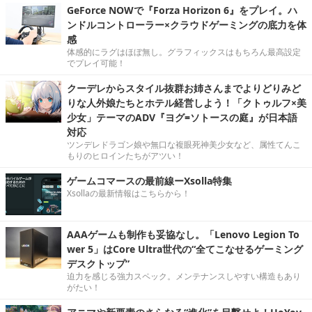
GeForce NOWで『Forza Horizon 6』をプレイ。ハ
ンドルコントローラー×クラウドゲーミングの底力を体
感
体感的にラグはほぼ無し。グラフィックスはもちろん最高設定
でプレイ可能！
クーデレからスタイル抜群お姉さんまでよりどりみど
りな人外娘たちとホテル経営しよう！「クトゥルフ×美
少女」テーマのADV『ヨグ=ソトースの庭』が日本語
対応
ツンデレドラゴン娘や無口な複眼死神美少女など、属性てんこ
もりのヒロインたちがアツい！
ゲームコマースの最前線ーXsolla特集
Xsollaの最新情報はこちらから！
AAAゲームも制作も妥協なし。「Lenovo Legion To
wer 5」はCore Ultra世代の“全てこなせるゲーミング
デスクトップ”
迫力を感じる強力スペック。メンテナンスしやすい構造もあり
がたい！