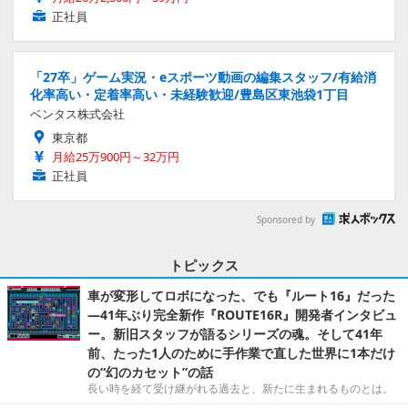
正社員
「27卒」ゲーム実況・eスポーツ動画の編集スタッフ/有給消
化率高い・定着率高い・未経験歓迎/豊島区東池袋1丁目
ベンタス株式会社
東京都
月給25万900円～32万円
正社員
Sponsored by
トピックス
車が変形してロボになった、でも『ルート16』だった
―41年ぶり完全新作『ROUTE16R』開発者インタビュ
ー。新旧スタッフが語るシリーズの魂。そして41年
前、たった1人のために手作業で直した世界に1本だけ
の“幻のカセット”の話
長い時を経て受け継がれる過去と、新たに生まれるものとは。