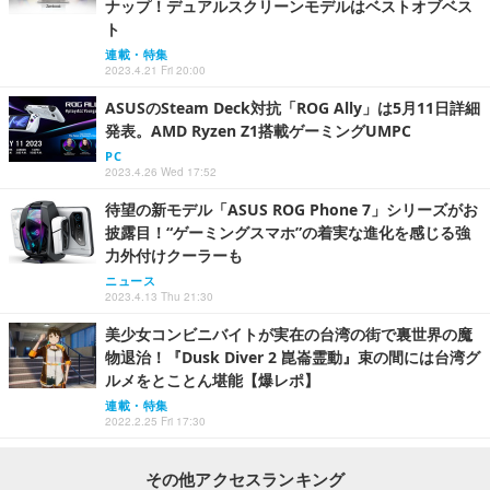
ナップ！デュアルスクリーンモデルはベストオブベス
ト
連載・特集
2023.4.21 Fri 20:00
ASUSのSteam Deck対抗「ROG Ally」は5月11日詳細
発表。AMD Ryzen Z1搭載ゲーミングUMPC
PC
2023.4.26 Wed 17:52
待望の新モデル「ASUS ROG Phone 7」シリーズがお
披露目！“ゲーミングスマホ”の着実な進化を感じる強
力外付けクーラーも
ニュース
2023.4.13 Thu 21:30
美少女コンビニバイトが実在の台湾の街で裏世界の魔
物退治！『Dusk Diver 2 崑崙霊動』束の間には台湾グ
ルメをとことん堪能【爆レポ】
連載・特集
2022.2.25 Fri 17:30
その他アクセスランキング