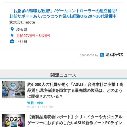
「お急ぎの転職も歓迎!」/ゲームコントローラーの組立補助/
赴任サポートあり/コツコツ作業/未経験OK/20〜30代活躍中
株式会社Tetote
埼玉県
月給27万円～34万円
正社員
Sponsored by
関連ニュース
約6,000人の社員が働く「ASUS」台湾本社に突撃！高
品質と環境保護を両立する最先端の製品は、どのよう
に開発されている？
連載・特集
2023.5.4 Thu 18:00
【新製品発表会レポート】クリエイターやカジュアル
ゲーマーにおすすめしたいASUS新作ノートPCライン