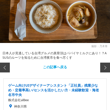
撮影：乃木章
日本人が見逃している台湾グルメの真骨頂はパパイヤミルクにあり！？A
SUSのルーツを知るために台湾夜市を食べ尽くす
この記事へ戻る
ゲーム向けUIデザイナーアシスタント「正社員」残業少な
め・定着率高い/センスを活かしたい方・未経験歓迎・海老
名市中央
株式会社alBee
神奈川県