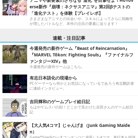
アニマや新要素のさらなる“進化”を目撃せよ！HoYov
erse新作『崩壊：ネクサスアニマ』第2回βテストの
「進化テスト」を体験【プレイレポ】
さまざまなアニマとの出会いや、スキルによってさらに戦略性
が増したバトルなど、本作の注目の要素に迫ります！
連載・注目記事
今週発売の新作ゲーム『Beast of Reincarnation』
『MARVEL Tōkon: Fighting Souls』『ファイナルフ
ァンタジーXIV』他
今週発売の新作ゲームはこちら。
有志日本語化の現場から
PCゲーマーなら何かとお世話になっているであろう有志翻訳者
に連続インタビュー。
吉田輝和のゲームプレイ絵日記
もはやゲムスパの顔！どこかで見かけた吉田さんのゲーム絵日
記
【大人気4コマ】じゃんげま（Junk Gaming Maide
n）
Game*Sparkの一大コンテンツに成長した4コマ。単行本も好評