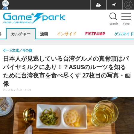
search
menu
料
カルチャー
漫画
インサイド
FISTBUMP
ゲムマイド
ゲーム文化
その他
日本人が見逃している台湾グルメの真骨頂はパ
パイヤミルクにあり！？ASUSのルーツを知る
ために台湾夜市を食べ尽くす 27枚目の写真・画
像
2023.5.7 Sun 11:00