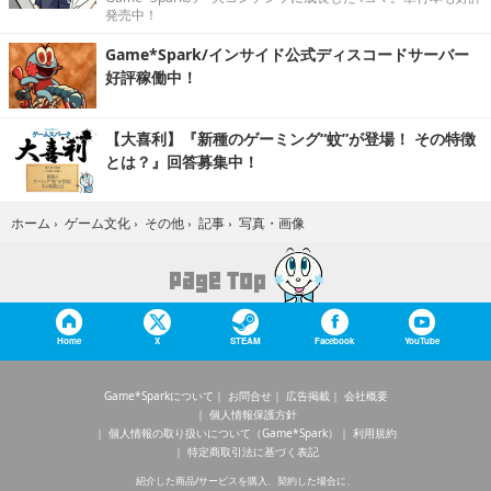
発売中！
Game*Spark/インサイド公式ディスコードサーバー
好評稼働中！
【大喜利】『新種のゲーミング“蚊”が登場！ その特徴
とは？』回答募集中！
写真・画像
ホーム
›
ゲーム文化
›
その他
›
記事
›
Home
X
STEAM
Facebook
YouTube
Game*Sparkについて
お問合せ
広告掲載
会社概要
個人情報保護方針
個人情報の取り扱いについて（Game*Spark）
利用規約
特定商取引法に基づく表記
紹介した商品/サービスを購入、契約した場合に、