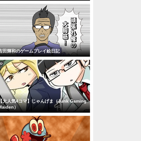
吉田輝和のゲームプレイ絵日記
【大人気4コマ】じゃんげま（Junk Gaming
Maiden）