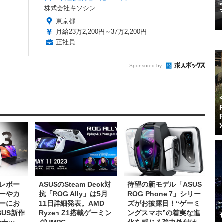
株式会社キソシン
東京都
月給23万2,200円～37万2,200円
正社員
Sponsored by
レポー
ASUSのSteam Deck対
待望の新モデル「ASUS
ーやカ
抗「ROG Ally」は5月
ROG Phone 7」シリー
ーにお
11日詳細発表。AMD
ズがお披露目！“ゲーミ
US新作
Ryzen Z1搭載ゲーミン
ングスマホ”の着実な進