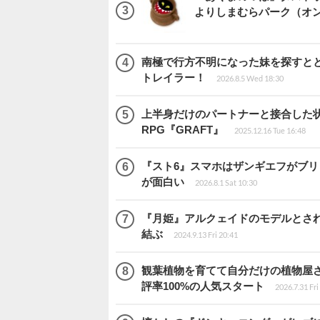
よりしまむらパーク（オ
南極で行方不明になった妹を探すととも
トレイラー！
2026.8.5 Wed 18:30
上半身だけのパートナーと接合した
RPG『GRAFT』
2025.12.16 Tue 16:48
『スト6』スマホはザンギエフがブ
が面白い
2026.8.1 Sat 10:30
『月姫』アルクェイドのモデルとされ
結ぶ
2024.9.13 Fri 20:41
観葉植物を育てて自分だけの植物屋さんを
評率100%の人気スタート
2026.7.31 Fri