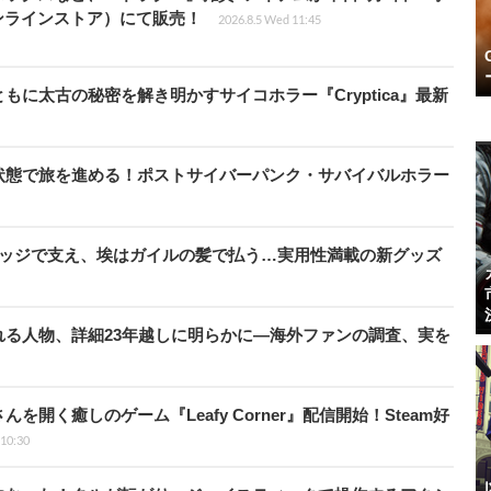
ンラインストア）にて販売！
2026.8.5 Wed 11:45
に太古の秘密を解き明かすサイコホラー『Cryptica』最新
状態で旅を進める！ポストサイバーパンク・サバイバルホラー
リッジで支え、埃はガイルの髪で払う…実用性満載の新グッズ
る人物、詳細23年越しに明らかに―海外ファンの調査、実を
開く癒しのゲーム『Leafy Corner』配信開始！Steam好
 10:30