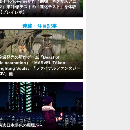
よ！HoYoverse新作『崩壊：ネクサスアニ
マ』第2回βテストの「進化テスト」を体験
【プレイレポ】
連載・注目記事
今週発売の新作ゲーム『Beast of
Reincarnation』『MARVEL Tōkon:
Fighting Souls』『ファイナルファンタジー
XIV』他
有志日本語化の現場から