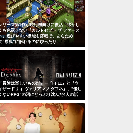
シリーズ第1作が現行機向けに復活！懐かし
くも色褪せない『カルドセプト ザ ファース
ト』遊びやすい機能も搭載で、あらため
て“原典”に触れるのにぴったり
「冒険は楽しいものだ」 ─『FF11』と『ウ
ィザードリィ ヴァリアンツ ダフネ』、"優し
くないRPG"の沼にどっぷり沈んだ4人の話