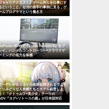
【キャリアクエスト】ゲーム作りを仕事にす
るということ。セガの若手の事例に見る，ゲ
ームプログラマという働き方
GeForce NOWで『Forza Horizon 6』をプ
レイ。ハンドルコントローラー×クラウドゲ
ーミングの底力を体感
クーデレからスタイル抜群お姉さんまでより
どりみどりな人外娘たちとホテル経営しよ
う！「クトゥルフ×美少女」テーマの
ADV『ヨグ=ソトースの庭』が日本語対応