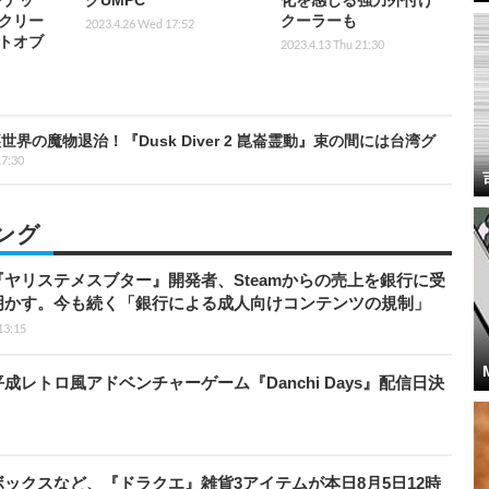
ンナッ
グUMPC
化を感じる強力外付け
クリー
クーラーも
2023.4.26 Wed 17:52
トオブ
2023.4.13 Thu 21:30
の魔物退治！『Dusk Diver 2 崑崙霊動』束の間には台湾グ
17:30
ング
ヤリステメスブター』開発者、Steamからの売上を銀行に受
明かす。今も続く「銀行による成人向けコンテンツの規制」
13:15
レトロ風アドベンチャーゲーム『Danchi Days』配信日決
ックスなど、『ドラクエ』雑貨3アイテムが本日8月5日12時