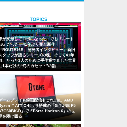
TOPICS
車が変形してロボになった、でも『ルート
16』だった―41年ぶり完全新作
『ROUTE16R』開発者インタビュー。新旧
スタッフが語るシリーズの魂。そして41年
前、たった1人のために手作業で直した世界
に1本だけの“幻のカセット”の話
ゲームプレイも録画配信もこれ1台。AMD
Ryzen™ AIプロセッサ搭載の「G TUNE P5-
A7G60BK-D」で『Forza Horizon 6』の世
界を駆け回る