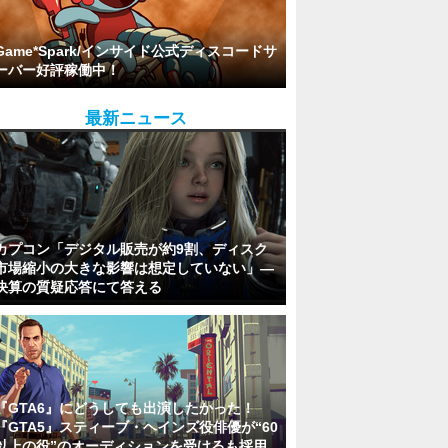
Game*Spark/インサイド公式ディスコードサ
ーバー好評稼働中！
最新ニュース
カプコン「デジタル販売が約9割、ディスク
市場縮小の大きな影響は想定していない」―
決算の質疑応答にて答える
『GTA6』にどうしても出演したかった！
『GTA5』スティーブ・ヘインズ役俳優が“60
以上の役”のオーディションを受けるも採用