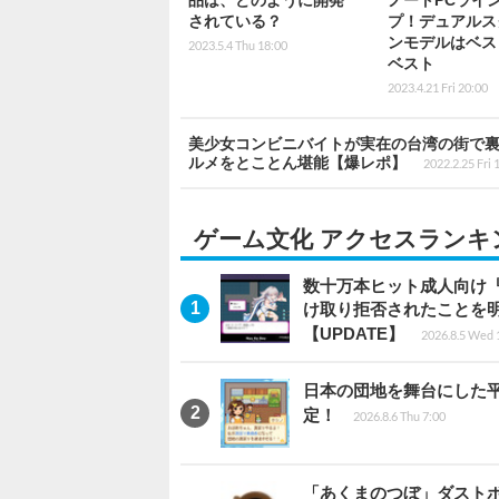
品は、どのように開発
ノートPCライ
されている？
プ！デュアルス
ンモデルはベス
2023.5.4 Thu 18:00
ベスト
2023.4.21 Fri 20:00
美少女コンビニバイトが実在の台湾の街で裏世界
ルメをとことん堪能【爆レポ】
2022.2.25 Fri 
ゲーム文化 アクセスランキ
数十万本ヒット成人向け『
け取り拒否されたことを
【UPDATE】
2026.8.5 Wed 
日本の団地を舞台にした平成
定！
2026.8.6 Thu 7:00
「あくまのつぼ」ダストボ