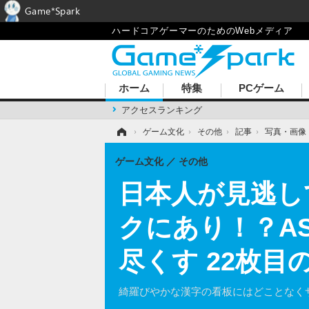
Game*Spark
ハードコアゲーマーのためのWebメディア
ホーム
特集
PCゲーム
アクセスランキング
ホーム
›
ゲーム文化
›
その他
›
記事
›
写真・画像
ゲーム文化
その他
日本人が見逃し
クにあり！？A
尽くす 22枚目
綺羅びやかな漢字の看板にはどことなく