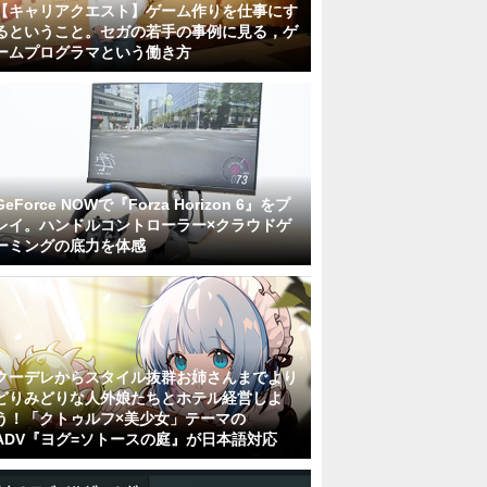
【キャリアクエスト】ゲーム作りを仕事にす
るということ。セガの若手の事例に見る，ゲ
ームプログラマという働き方
GeForce NOWで『Forza Horizon 6』をプ
レイ。ハンドルコントローラー×クラウドゲ
ーミングの底力を体感
クーデレからスタイル抜群お姉さんまでより
どりみどりな人外娘たちとホテル経営しよ
う！「クトゥルフ×美少女」テーマの
ADV『ヨグ=ソトースの庭』が日本語対応