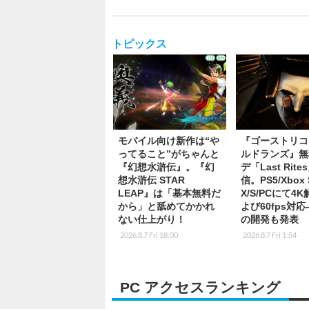
トピックス
モバイル向け新作は“や
『ゴーストリコ
ってること”がちゃんと
ルドランズ』無
『幻想水滸伝』。『幻
デ「Last Rite
想水滸伝 STAR
信。PS5/Xbox S
LEAP』は「基本無料だ
X/S/PCにて4
から」と舐めてかかれ
よび60fps対
ない仕上がり！
の開発も発表
2026.8.7 Fri 18:00
2026.8.7 Fri 1:54
PC アクセスランキング