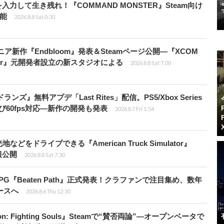
力して生き残れ！『COMMAND MONSTER』Steam向け
可能
2026.8.8 Sat 0:30
ニア新作『Endbloom』発表＆Steamページ公開―『XCOM
Amalur』元開発者設立の新スタジオによる
2026.8.8 Sat 7:00
ズ』無料アプデ「Last Rites」配信。PS5/Xbox Series
よび60fps対応―新作の開発も発表
2026.8.7 Fri 1:54
ドライブできる『American Truck Simulator』
情報公開
2026.8.8 Sat 7:30
PG『Beaten Path』正式発表！クラファンで注目集め、数年
ースへ
2026.8.6 Thu 12:30
: Fighting Souls』Steamで“賛否両論”―オープンベータで