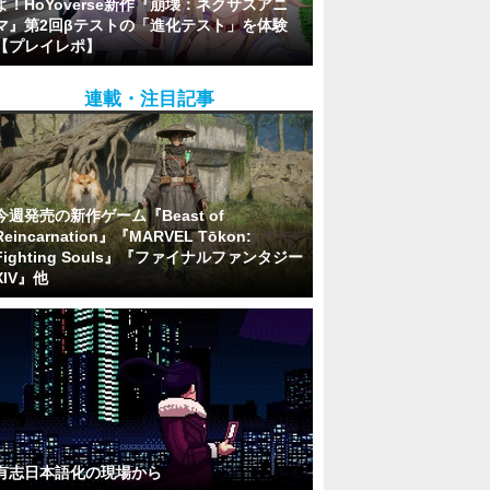
よ！HoYoverse新作『崩壊：ネクサスアニ
マ』第2回βテストの「進化テスト」を体験
【プレイレポ】
連載・注目記事
今週発売の新作ゲーム『Beast of
Reincarnation』『MARVEL Tōkon:
Fighting Souls』『ファイナルファンタジー
XIV』他
有志日本語化の現場から