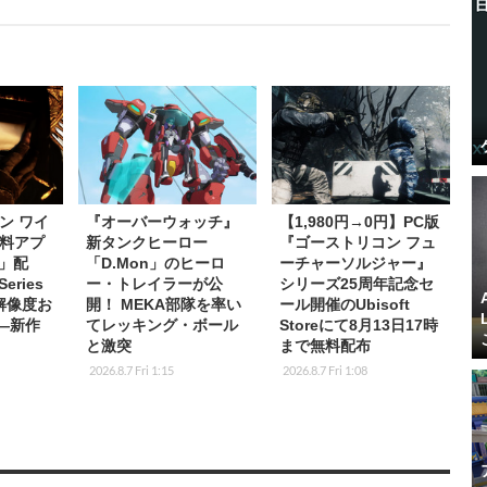
ン ワイ
『オーバーウォッチ』
【1,980円→0円】PC版
料アプ
新タンクヒーロー
『ゴーストリコン フュ
s」配
「D.Mon」のヒーロ
ーチャーソルジャー』
eries
ー・トレイラーが公
シリーズ25周年記念セ
K解像度お
開！ MEKA部隊を率い
ール開催のUbisoft
応―新作
てレッキング・ボール
Storeにて8月13日17時
と激突
まで無料配布
2026.8.7 Fri 1:15
2026.8.7 Fri 1:08