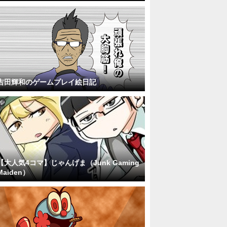
吉田輝和のゲームプレイ絵日記
【大人気4コマ】じゃんげま（Junk Gaming
Maiden）