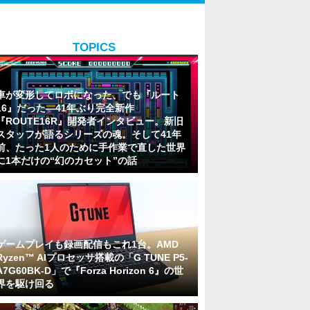
TOPICS
車が変形してロボになった、でも『ルート
16』だった―41年ぶり完全新作
『ROUTE16R』開発者インタビュー。新旧
スタッフが語るシリーズの魂。そして41年
前、たった1人のために手作業で直した世界
に1本だけの“幻のカセット”の話
ゲームプレイも録画配信もこれ1台。AMD
Ryzen™ AIプロセッサ搭載の「G TUNE P5-
A7G60BK-D」で『Forza Horizon 6』の世
界を駆け回る