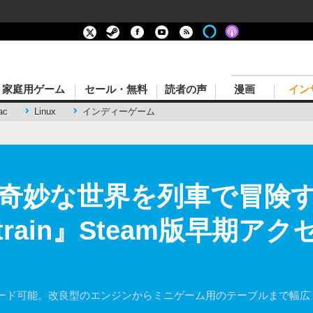
家庭用ゲーム
セール・無料
読者の声
漫画
イン
ac
Linux
インディーゲーム
奇妙な世界を列車で冒険
dtrain』Steam版早期ア
ード可能。改良型のエンジンからミニゲーム用のテーブルまで幅広