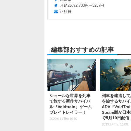
月給26万2,700円～32万円
正社員
編集部おすすめの記事
シュールな世界を列車
列車を建造して
で旅する新作サバイバ
を旅するサバイ
ル『Voidtrain』ゲーム
ADV『VoidTra
プレイトレイラー！
Steam版が日
で5月10日配信
2020.6.11 Thu 16:30
2023.5.4 Thu 16:00