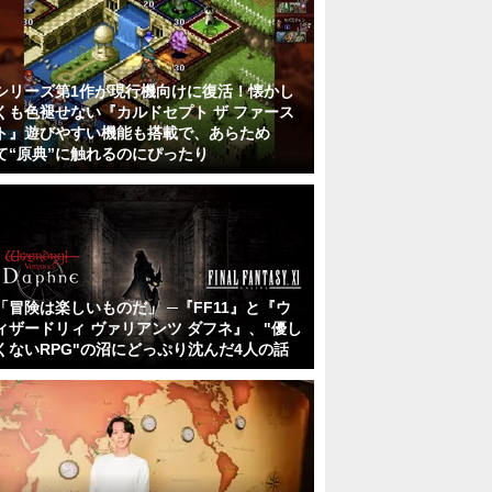
シリーズ第1作が現行機向けに復活！懐かし
くも色褪せない『カルドセプト ザ ファース
ト』遊びやすい機能も搭載で、あらため
て“原典”に触れるのにぴったり
「冒険は楽しいものだ」 ─『FF11』と『ウ
ィザードリィ ヴァリアンツ ダフネ』、"優し
くないRPG"の沼にどっぷり沈んだ4人の話