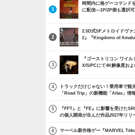
時間内に格ゲーコマンドを入
に配信―1P/2P側も選択
2.5D式SFメトロイドヴァ
2』『Kingdoms of 
『ゴーストリコン ワイルドラン
X/S/PCにて4K解像度お
トラックだけじゃない！乗用車で観光地などを
「Road Trip」の新機能「Atlas」
『FFT』と『FE』に影響を受けたSR
の個人開発が生んだ作品2027年リリ
マーベル新作格ゲー『MARVEL Tōkon