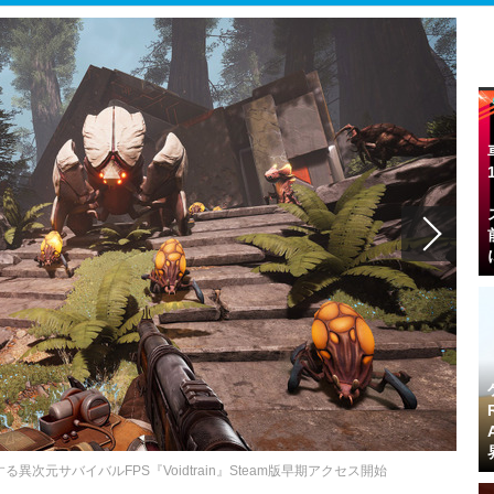
次元サバイバルFPS『Voidtrain』Steam版早期アクセス開始