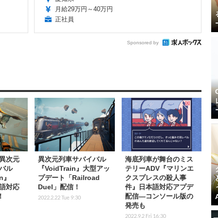
月給29万円～40万円
正社員
Sponsored by
異次元
異次元列車サバイバル
海底列車が舞台のミス
バル
『VoidTrain』大型アッ
テリーADV『マリンエ
in』
プデート「Railroad
クスプレスの殺人事
本語対応
Duel」配信！
件』日本語対応アプデ
！
配信―コンソール版の
2022.2.22 Tue 9:30
発売も
2022.9.2 Fri 16:30