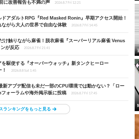
前に改善報告も不満の声
2026.8.7 Fri 12:21
ダルトRPG『Red Masked Ronin』早期アクセス開始！
れながら大人の世界で自由な体験
2026.8.7 Fri 14:45
だけ触りながら麻雀！脱衣麻雀『スーパーリアル麻雀 Venus
インが反応
2026.8.7 Fri 21:41
アを駆使する『オーバーウォッチ』新タンクヒーロー
ー！
2026.8.8 Sat 1:45
最新アプデ配信も未だ一部のCPU環境では動かない？「ロー
amフォーラムや海外掲示板に投稿
2026.8.7 Fri 17:45
スランキングをもっと見る