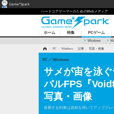
Game*Spark
ハードコアゲーマーのためのWebメディア
ホーム
特集
PCゲーム
Windows
M
ホーム
›
PC
›
Windows
›
記事
›
写真・画像
PC
Windows
サメが宙を泳ぐ
バルFPS『Voi
写真・画像
搭乗する列車は資材を用いてアップグレ