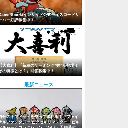
Game*Spark/インサイド公式ディスコードサ
ーバー好評稼働中！
【大喜利】『新種のゲーミング“蚊”が登場！
その特徴とは？』回答募集中！
最新ニュース
自分の手でドットを作って飾れる！「ファイ
ナルファンタジー ピクセルリマスター ビル
ドチャームコレクション Vol.3」予約受付