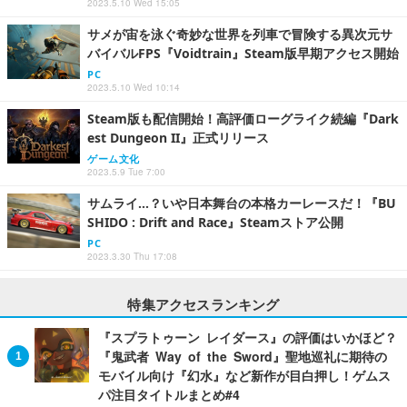
2023.5.10 Wed 15:05
サメが宙を泳ぐ奇妙な世界を列車で冒険する異次元サ
バイバルFPS『Voidtrain』Steam版早期アクセス開始
PC
2023.5.10 Wed 10:14
Steam版も配信開始！高評価ローグライク続編『Dark
est Dungeon II』正式リリース
ゲーム文化
2023.5.9 Tue 7:00
サムライ…？いや日本舞台の本格カーレースだ！『BU
SHIDO : Drift and Race』Steamストア公開
PC
2023.3.30 Thu 17:08
特集アクセスランキング
『スプラトゥーン レイダース』の評価はいかほど？
『鬼武者 Way of the Sword』聖地巡礼に期待の
モバイル向け『幻水』など新作が目白押し！ゲムス
パ注目タイトルまとめ#4