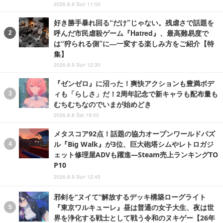
2026.8.9 Sun 11:00
好き勝手暴れ回る“だけ”じゃない。残虐さで話題を
呼んだ市民虐殺ゲーム『Hatred』、最高難易度で
は“狩られる側”に―一変する楽しみ方をご紹介【特
集】
2026.8.9 Sun 12:30
『ゼンゼロ』に沼った！爽快アクションも豊満ボデ
ィも「らしさ」だ！2周年記念で新キャラも配布量も
むちむちなのでいまが始めどき
2026.8.8 Sat 19:00
メタスコア92点！話題の協力オープンワールドパズ
ル『Big Walk』が3位、巨大砲塔シムやレトロガジ
ェット修理屋ADVも躍進―Steam売上ランキングTO
P10
2026.8.9 Sun 12:45
邪剣を“ヌイて”解放するデッキ構築ローグライト
『東京ワルキューレ』昼は普通の女子大生、夜は世
界を浄化する戦士として戦う令和のヌキゲー【26年