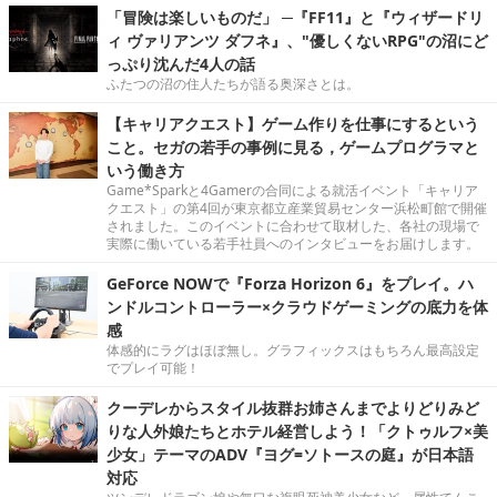
「冒険は楽しいものだ」 ─『FF11』と『ウィザードリ
ィ ヴァリアンツ ダフネ』、"優しくないRPG"の沼にど
っぷり沈んだ4人の話
ふたつの沼の住人たちが語る奥深さとは。
【キャリアクエスト】ゲーム作りを仕事にするという
こと。セガの若手の事例に見る，ゲームプログラマと
いう働き方
Game*Sparkと4Gamerの合同による就活イベント「キャリア
クエスト」の第4回が東京都立産業貿易センター浜松町館で開催
されました。このイベントに合わせて取材した、各社の現場で
実際に働いている若手社員へのインタビューをお届けします。
GeForce NOWで『Forza Horizon 6』をプレイ。ハ
ンドルコントローラー×クラウドゲーミングの底力を体
感
体感的にラグはほぼ無し。グラフィックスはもちろん最高設定
でプレイ可能！
クーデレからスタイル抜群お姉さんまでよりどりみど
りな人外娘たちとホテル経営しよう！「クトゥルフ×美
少女」テーマのADV『ヨグ=ソトースの庭』が日本語
対応