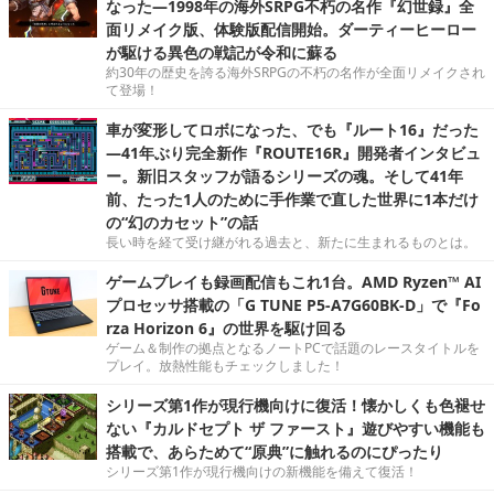
なった―1998年の海外SRPG不朽の名作『幻世録』全
面リメイク版、体験版配信開始。ダーティーヒーロー
が駆ける異色の戦記が令和に蘇る
約30年の歴史を誇る海外SRPGの不朽の名作が全面リメイクされ
て登場！
車が変形してロボになった、でも『ルート16』だった
―41年ぶり完全新作『ROUTE16R』開発者インタビュ
ー。新旧スタッフが語るシリーズの魂。そして41年
前、たった1人のために手作業で直した世界に1本だけ
の“幻のカセット”の話
長い時を経て受け継がれる過去と、新たに生まれるものとは。
ゲームプレイも録画配信もこれ1台。AMD Ryzen™ AI
プロセッサ搭載の「G TUNE P5-A7G60BK-D」で『Fo
rza Horizon 6』の世界を駆け回る
ゲーム＆制作の拠点となるノートPCで話題のレースタイトルを
プレイ。放熱性能もチェックしました！
シリーズ第1作が現行機向けに復活！懐かしくも色褪せ
ない『カルドセプト ザ ファースト』遊びやすい機能も
搭載で、あらためて“原典”に触れるのにぴったり
シリーズ第1作が現行機向けの新機能を備えて復活！