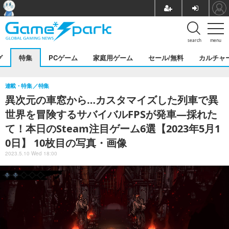
search
menu
グ
特集
PCゲーム
家庭用ゲーム
セール/無料
カルチャ
連載・特集
特集
異次元の車窓から…カスタマイズした列車で異
世界を冒険するサバイバルFPSが発車―採れた
て！本日のSteam注目ゲーム6選【2023年5月1
0日】 10枚目の写真・画像
2023.5.10 Wed 18:00