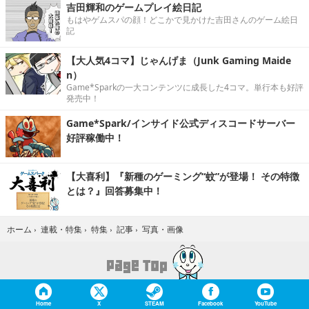
吉田輝和のゲームプレイ絵日記
もはやゲムスパの顔！どこかで見かけた吉田さんのゲーム絵日
記
【大人気4コマ】じゃんげま（Junk Gaming Maide
n）
Game*Sparkの一大コンテンツに成長した4コマ。単行本も好評
発売中！
Game*Spark/インサイド公式ディスコードサーバー
好評稼働中！
【大喜利】『新種のゲーミング“蚊”が登場！ その特徴
とは？』回答募集中！
写真・画像
ホーム
›
連載・特集
›
特集
›
記事
›
Home
X
STEAM
Facebook
YouTube