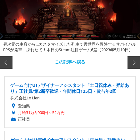
異次元の車窓から…カスタマイズした列車で異世界を冒険するサバイバル
FPSが発車―採れたて！本日のSteam注目ゲーム6選【2023年5月10日】
この記事へ戻る
ゲーム向けUIデザイナーアシスタント「土日祝休み・昇給あ
り」正社員/第2新卒歓迎・年間休日125日・賞与年2回
株式会社Le Lien
愛知県
月給31万5,900円～52万円
正社員
ゲーム向けUIデザイナーアシスタント「正社員」残業少な