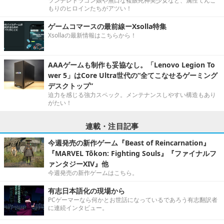
ツンデレドラゴン娘や無口な複眼死神美少女など、属性てんこ
もりのヒロインたちがアツい！
ゲームコマースの最前線ーXsolla特集
Xsollaの最新情報はこちらから！
AAAゲームも制作も妥協なし。「Lenovo Legion To
wer 5」はCore Ultra世代の“全てこなせるゲーミング
デスクトップ”
迫力を感じる強力スペック。メンテナンスしやすい構造もあり
がたい！
連載・注目記事
今週発売の新作ゲーム『Beast of Reincarnation』
『MARVEL Tōkon: Fighting Souls』『ファイナルフ
ァンタジーXIV』他
今週発売の新作ゲームはこちら。
有志日本語化の現場から
PCゲーマーなら何かとお世話になっているであろう有志翻訳者
に連続インタビュー。