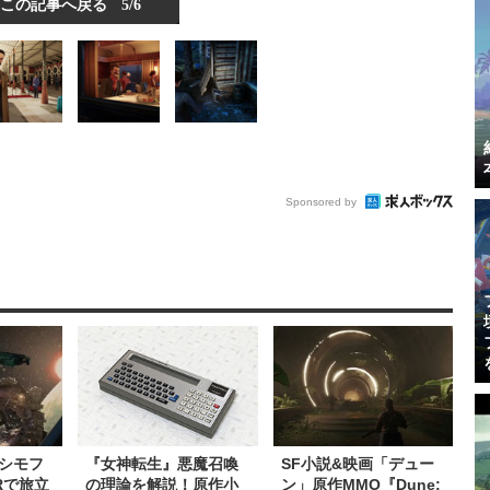
この記事へ戻る
5/6
Sponsored by
シモフ
『女神転生』悪魔召喚
SF小説&映画「デュー
Rで旅立
の理論を解説！原作小
ン」原作MMO『Dune: