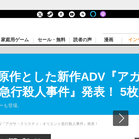
家庭用ゲーム
セール・無料
読者の声
漫画
イン
原作とした新作ADV『ア
急行殺人事件』発表！ 5
ターも登場。
V『アガサ・クリスティ：オリエント急行殺人事件』発表！