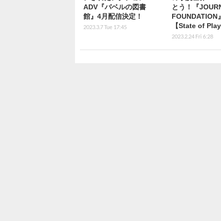
ADV『バベルの図書
とう！『JOURN
館』4月配信決定！
FOUNDATIO
【State of Pla
2023.3.7 Tue 17:45
2023.2.24 Fri 6:28
ニュース アクセスランキン
年6万円が年320万円以
トの商用ゲーム組み込み
目変わるかも
2025.11.30 Sun
【1,980円→0円】PC
念セール開催のUbisoft 
PSディスク生産終了に
正式に進展―「テクノロ