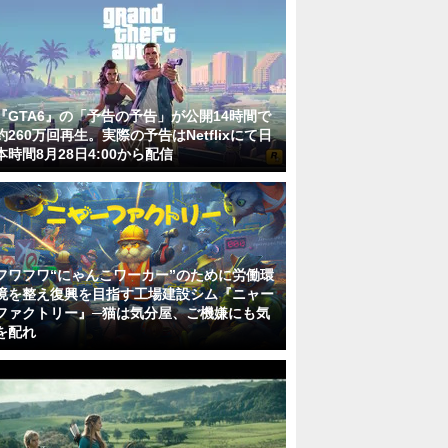
『GTA6』の「予告の予告」が公開14時間で
約260万回再生。実際の予告はNetflixにて日
本時間8月28日4:00から配信
フワフワ“にゃんこワーカー”のために労働環
境を整え復興を目指す工場建設シム『ニャー
ファクトリー』─猫は気分屋、ご機嫌にも気
を配れ