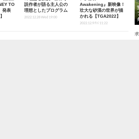
EY TO
説作者が語る主人公の
Awakening』新映像！
N』発表
理想としたプログラム
壮大な砂漠の世界が描
y】
かれる【TGA2022】
2022.12.28 Wed 19:00
2022.12.9 Fri 11:22
求
グ
上に…1人で使うなら年間費用「53倍以上」の衝撃、有名フォン
向けライセンス更新終了に大きな波紋―見慣れたゲームの見た
 22:49
版『ゴーストリコン フューチャーソルジャー』シリーズ25周年記
Storeにて8月13日17時まで無料配布
2026.8.7 Fri 1:08
ついて、メキシコのゲーマー議員による独占禁止法違反の訴えが
ジーは自由を拡大するために役立つべき」
2026.8.6 Thu 13:00