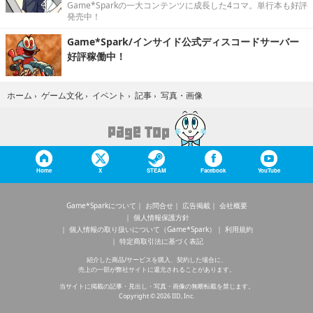
Game*Sparkの一大コンテンツに成長した4コマ。単行本も好評
発売中！
Game*Spark/インサイド公式ディスコードサーバー
好評稼働中！
写真・画像
ホーム
›
ゲーム文化
›
イベント
›
記事
›
Home
X
STEAM
Facebook
YouTube
Game*Sparkについて
お問合せ
広告掲載
会社概要
個人情報保護方針
個人情報の取り扱いについて（Game*Spark）
利用規約
特定商取引法に基づく表記
紹介した商品/サービスを購入、契約した場合に、
売上の一部が弊社サイトに還元されることがあります。
当サイトに掲載の記事・見出し・写真・画像の無断転載を禁じます。
Copyright © 2026 IID, Inc.