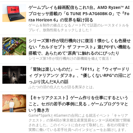
ゲームプレイも録画配信もこれ1台。AMD Ryzen™ AI
プロセッサ搭載の「G TUNE P5-A7G60BK-D」で『Fo
rza Horizon 6』の世界を駆け回る
ゲーム＆制作の拠点となるノートPCで話題のレースタイトルを
プレイ。放熱性能もチェックしました！
シリーズ第1作が現行機向けに復活！懐かしくも色褪せ
ない『カルドセプト ザ ファースト』遊びやすい機能も
搭載で、あらためて“原典”に触れるのにぴったり
シリーズ第1作が現行機向けの新機能を備えて復活！
「冒険は楽しいものだ」 ─『FF11』と『ウィザードリ
ィ ヴァリアンツ ダフネ』、"優しくないRPG"の沼にど
っぷり沈んだ4人の話
ふたつの沼の住人たちが語る奥深さとは。
【キャリアクエスト】ゲーム作りを仕事にするという
こと。セガの若手の事例に見る，ゲームプログラマと
いう働き方
Game*Sparkと4Gamerの合同による就活イベント「キャリア
クエスト」の第4回が東京都立産業貿易センター浜松町館で開催
されました。このイベントに合わせて取材した、各社の現場で
実際に働いている若手社員へのインタビューをお届けします。