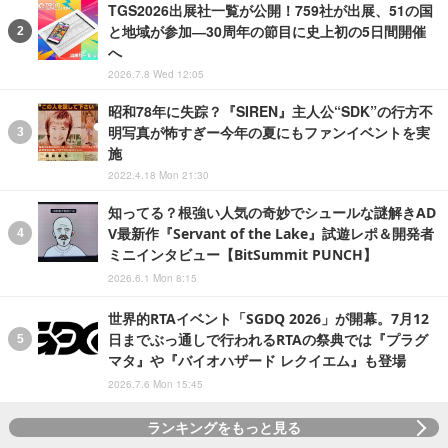
TGS2026出展社一覧が公開！759社が出展、51の国
と地域が参加―30周年の節目に史上初の5日間開催
へ
2026.7.8 Wed 12:05
昭和78年に失踪？『SIREN』主人公“SDK”の行方不
明写真が怖すぎー今年の夏にもファンイベントを実
施
2022.4.18 Mon 21:30
知ってる？根強い人気の奇妙でシュールな謎解きAD
V最新作『Servant of the Lake』試遊レポ＆開発者
ミニインタビュー【BitSummit PUNCH】
2026.6.1 Mon 8:15
世界的RTAイベント「SGDQ 2026」が開幕。7月12
日までぶっ通しで行われるRTAの祭典では『プラグ
マタ』や『バイオハザード レクイエム』も登場
2026.7.6 Mon 15:45
ランキングをもっと見る