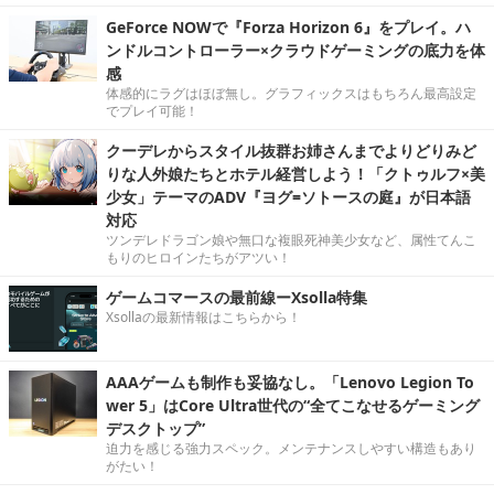
GeForce NOWで『Forza Horizon 6』をプレイ。ハ
ンドルコントローラー×クラウドゲーミングの底力を体
感
体感的にラグはほぼ無し。グラフィックスはもちろん最高設定
でプレイ可能！
クーデレからスタイル抜群お姉さんまでよりどりみど
りな人外娘たちとホテル経営しよう！「クトゥルフ×美
少女」テーマのADV『ヨグ=ソトースの庭』が日本語
対応
ツンデレドラゴン娘や無口な複眼死神美少女など、属性てんこ
もりのヒロインたちがアツい！
ゲームコマースの最前線ーXsolla特集
Xsollaの最新情報はこちらから！
AAAゲームも制作も妥協なし。「Lenovo Legion To
wer 5」はCore Ultra世代の“全てこなせるゲーミング
デスクトップ”
迫力を感じる強力スペック。メンテナンスしやすい構造もあり
がたい！