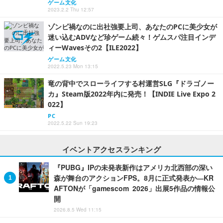
ゲーム文化
2023.2.2 Thu 12:57
ゾンビ禍なのに出社強要上司、あなたのPCに美少女が
迷い込むADVなど珍ゲーム続々！ゲムスパ注目インデ
ィーWavesその2【ILE2022】
ゲーム文化
2022.5.23 Mon 13:15
竜の背中でスローライフする村運営SLG『ドラゴノー
カ』Steam版2022年内に発売！【INDIE Live Expo 2
022】
PC
2022.5.22 Sun 19:23
イベントアクセスランキング
『PUBG』IPの未発表新作はアメリカ北西部の深い
森が舞台のアクションFPS。8月に正式発表か―KR
AFTONが「gamescom 2026」出展5作品の情報公
開
2026.8.5 Wed 11:15