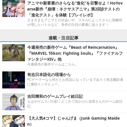
アニマや新要素のさらなる“進化”を目撃せよ！HoYov
erse新作『崩壊：ネクサスアニマ』第2回βテストの
「進化テスト」を体験【プレイレポ】
さまざまなアニマとの出会いや、スキルによってさらに戦略性
が増したバトルなど、本作の注目の要素に迫ります！
連載・注目記事
今週発売の新作ゲーム『Beast of Reincarnation』
『MARVEL Tōkon: Fighting Souls』『ファイナルフ
ァンタジーXIV』他
今週発売の新作ゲームはこちら。
有志日本語化の現場から
PCゲーマーなら何かとお世話になっているであろう有志翻訳者
に連続インタビュー。
吉田輝和のゲームプレイ絵日記
もはやゲムスパの顔！どこかで見かけた吉田さんのゲーム絵日
記
【大人気4コマ】じゃんげま（Junk Gaming Maide
n）