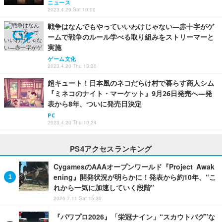
ニュース
2023.4.29 Sat 10:00
戦争はなんでもやっていいわけじゃない―赤十字がゲ
ームで戦争のルール学べる取り組みをストリーマーと
実施
ゲーム文化
2023.4.20 Thu 13:20
超キュート！日本風のネコだらけ村で暮らす商人シム
『ミネコのナイト・マーケット』9月26日発売へ―発
表から8年、ついに発売日決定
PC
2023.4.20 Thu 10:24
PS4アクセスランキング
CygamesのAAAオープンワールド『Project Awak
ening』開発状況が明らかに！発表から約10年、“こ
れから一気に加速していく段階”
2026.7.11 Sat 15:30
『パワプロ2026』「栄冠ナイン」“スカウトバグ”な