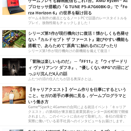
ゲームプレイも録画配信もこれ1台。AMD Ryzen™ AI
プロセッサ搭載の「G TUNE P5-A7G60BK-D」で『Fo
rza Horizon 6』の世界を駆け回る
ゲーム＆制作の拠点となるノートPCで話題のレースタイトルを
プレイ。放熱性能もチェックしました！
シリーズ第1作が現行機向けに復活！懐かしくも色褪せ
ない『カルドセプト ザ ファースト』遊びやすい機能も
搭載で、あらためて“原典”に触れるのにぴったり
シリーズ第1作が現行機向けの新機能を備えて復活！
「冒険は楽しいものだ」 ─『FF11』と『ウィザードリ
ィ ヴァリアンツ ダフネ』、"優しくないRPG"の沼にど
っぷり沈んだ4人の話
ふたつの沼の住人たちが語る奥深さとは。
【キャリアクエスト】ゲーム作りを仕事にするという
こと。セガの若手の事例に見る，ゲームプログラマと
いう働き方
Game*Sparkと4Gamerの合同による就活イベント「キャリア
クエスト」の第4回が東京都立産業貿易センター浜松町館で開催
されました。このイベントに合わせて取材した、各社の現場で
実際に働いている若手社員へのインタビューをお届けします。