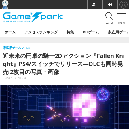
search
menu
ホーム
アクセスランキング
特集
PCゲーム
家庭用ゲー
家庭用ゲーム
PS4
近未来の円卓の騎士2Dアクション『Fallen Kni
ght』PS4/スイッチでリリース―DLCも同時発
売 2枚目の写真・画像
2023.5.12 Fri 0:39