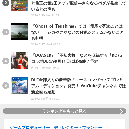
ど修正の第2回アプデ配信―さらなるバグが発生して
いるとの声も
2026.6.30 Tue 21:53
『Ghost of Tsushima』では「愛馬が死ぬことは
ない」―シカやクマなどの狩猟システムがないこと
も判明
2020.5.27 Wed 16:36
『DOA5LR』「不知火舞」などを収録する『KOF』
コラボDLCが9月11日に販売終了予定
2019.8.12 Mon 12:22
DLC全部入りの豪華版『エースコンバット7 プレミ
アムエディション』発売！ YouTubeチャンネルでは
新企画も始動
2020.11.5 Thu 15:30
ランキングをもっと見る
ゲームプロデューサー・ディレクター・プランナー