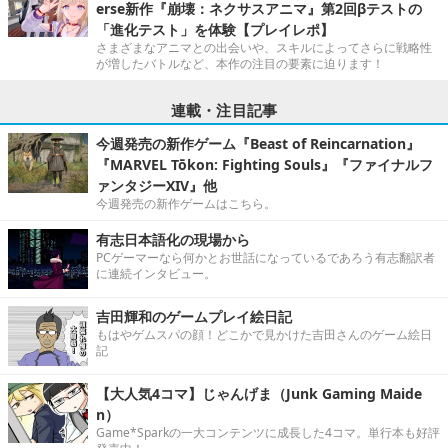
erse新作『崩壊：ネクサスアニマ』第2回βテストの
「進化テスト」を体験【プレイレポ】
さまざまなアニマとの出会いや、スキルによってさらに戦略性
が増したバトルなど、本作の注目の要素に迫ります！
連載・注目記事
今週発売の新作ゲーム『Beast of Reincarnation』
『MARVEL Tōkon: Fighting Souls』『ファイナルフ
ァンタジーXIV』他
今週発売の新作ゲームはこちら。
有志日本語化の現場から
PCゲーマーなら何かとお世話になっているであろう有志翻訳者
に連続インタビュー。
吉田輝和のゲームプレイ絵日記
もはやゲムスパの顔！どこかで見かけた吉田さんのゲーム絵日
記
【大人気4コマ】じゃんげま（Junk Gaming Maide
n）
Game*Sparkの一大コンテンツに成長した4コマ。単行本も好評