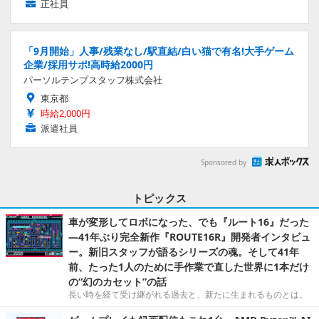
正社員
「9月開始」人事/残業なし/駅直結/白い猫で有名!大手ゲーム
企業/採用サポ!高時給2000円
パーソルテンプスタッフ株式会社
東京都
時給2,000円
派遣社員
Sponsored by
トピックス
車が変形してロボになった、でも『ルート16』だった
―41年ぶり完全新作『ROUTE16R』開発者インタビュ
ー。新旧スタッフが語るシリーズの魂。そして41年
前、たった1人のために手作業で直した世界に1本だけ
の“幻のカセット”の話
長い時を経て受け継がれる過去と、新たに生まれるものとは。