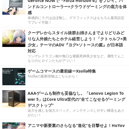
GeForce NOWで『Forza Horizon 6』をプレイ。ハ
ンドルコントローラー×クラウドゲーミングの底力を体
感
体感的にラグはほぼ無し。グラフィックスはもちろん最高設定
でプレイ可能！
クーデレからスタイル抜群お姉さんまでよりどりみど
りな人外娘たちとホテル経営しよう！「クトゥルフ×美
少女」テーマのADV『ヨグ=ソトースの庭』が日本語
対応
ツンデレドラゴン娘や無口な複眼死神美少女など、属性てんこ
もりのヒロインたちがアツい！
ゲームコマースの最前線ーXsolla特集
Xsollaの最新情報はこちらから！
AAAゲームも制作も妥協なし。「Lenovo Legion To
wer 5」はCore Ultra世代の“全てこなせるゲーミング
デスクトップ”
迫力を感じる強力スペック。メンテナンスしやすい構造もあり
がたい！
アニマや新要素のさらなる“進化”を目撃せよ！HoYov