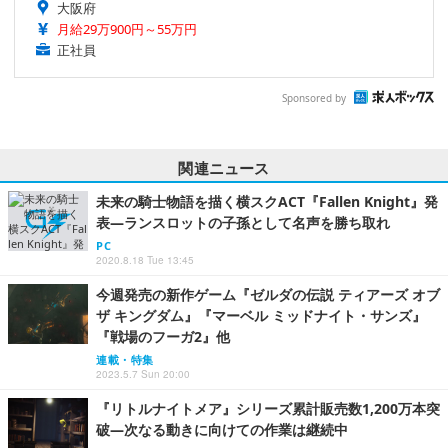
大阪府
月給29万900円～55万円
正社員
Sponsored by
関連ニュース
未来の騎士物語を描く横スクACT『Fallen Knight』発
表―ランスロットの子孫として名声を勝ち取れ
PC
2020.8.18 Tue 13:45
今週発売の新作ゲーム『ゼルダの伝説 ティアーズ オブ
ザ キングダム』『マーベル ミッドナイト・サンズ』
『戦場のフーガ2』他
連載・特集
2023.5.7 Sun 20:00
『リトルナイトメア』シリーズ累計販売数1,200万本突
破―次なる動きに向けての作業は継続中