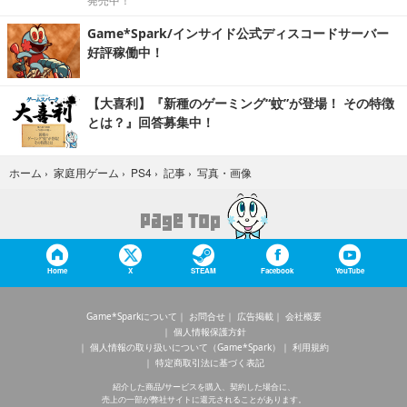
発売中！
Game*Spark/インサイド公式ディスコードサーバー
好評稼働中！
【大喜利】『新種のゲーミング“蚊”が登場！ その特徴
とは？』回答募集中！
写真・画像
ホーム
›
家庭用ゲーム
›
PS4
›
記事
›
Home
X
STEAM
Facebook
YouTube
Game*Sparkについて
お問合せ
広告掲載
会社概要
個人情報保護方針
個人情報の取り扱いについて（Game*Spark）
利用規約
特定商取引法に基づく表記
紹介した商品/サービスを購入、契約した場合に、
売上の一部が弊社サイトに還元されることがあります。